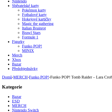
Nintendo
Sběratelské karty
Pokémon karty
Fotbalové karty
Hokejové kartičky
Magic the gathering
Italian Brainrot
Brawl Stars
Formule 1
Figurky
Funko POP!
MINIX
Merch
Xbox
Bazar
Předobjednávky
Domů
›
MERCH
›
Funko POP!
›
Funko POP! Tomb Raider – Lara Croft
Kategorie
Bazar
ESD
MERCH
Nintendo Switch