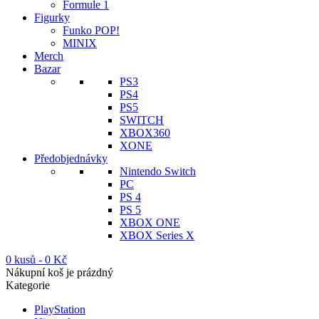
Formule 1
Figurky
Funko POP!
MINIX
Merch
Bazar
PS3
PS4
PS5
SWITCH
XBOX360
XONE
Předobjednávky
Nintendo Switch
PC
PS 4
PS 5
XBOX ONE
XBOX Series X
0 kusů
-
0
Kč
Nákupní koš je prázdný
Kategorie
PlayStation