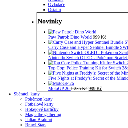
Ovladače
Ostatní
Novinky
Paw Patrol: Dino World
999
Kč
Carry Case and Hyper Sentinel Bundle 
Nintendo Switch OLED - Pokémon Scarlet 
Top Cop: Police Training Kit for Switch 2
Five Nights at Freddy’s: Secret of the Mimi
Původní
Aktuální
MotoGP 26
1 235
Kč
999
Kč
cena
cena
Sběratel. karty
byla:
je:
Pokémon karty
1
999 Kč.
Fotbalové karty
235 Kč.
Hokejové kartičky
Magic the gathering
Italian Brainrot
Brawl Stars