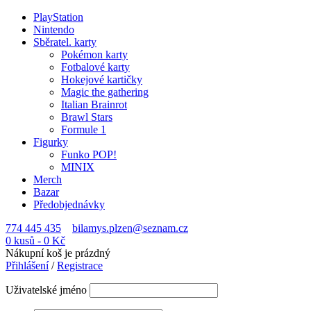
PlayStation
Nintendo
Sběratel. karty
Pokémon karty
Fotbalové karty
Hokejové kartičky
Magic the gathering
Italian Brainrot
Brawl Stars
Formule 1
Figurky
Funko POP!
MINIX
Merch
Bazar
Předobjednávky
774 445 435
bilamys.plzen@seznam.cz
0 kusů
-
0
Kč
Nákupní koš je prázdný
Přihlášení
/
Registrace
Uživatelské jméno