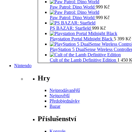
Paw Patrol: Dino World
999
Kč
Paw Patrol: Dino World
999
Kč
PS BAZAR: Starfield
999
Kč
Playstation Portal Midnight Black
5 399
Kč
PlayStation 5 DualSense Wireless Controll
Cult of the Lamb Definitive Edition
1 450
K
Nintendo
Hry
Nejprodávanější
Nejnovější
Předobjednávky
Bazar
Příslušenství
Konzole