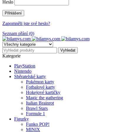
Heslo
Zapomněli jste své heslo?
Seznam přání (0)
Kategorie
PlayStation
Nintendo
Sběratelské karty
Pokémon karty
Fotbalové karty
Hokejové kartičky
Magic the gathering
Italian Brainrot
Brawl Stars
Formule 1
Figurky
Funko POP!
MINIX