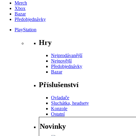
Merch
Xbox
Bazar
Předobjednávky
PlayStation
Hry
Nejprodávanější
Nejnovější
Předobjednávky
Bazar
Příslušenství
Ovladače
Sluchátka, headsety
Konzole
Ostatní
Novinky