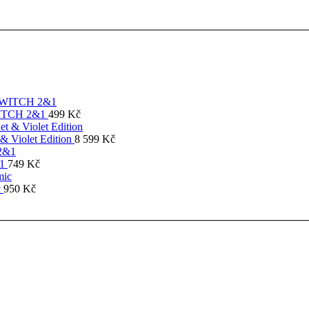
SWITCH 2&1
499
Kč
& Violet Edition
8 599
Kč
&1
749
Kč
c
950
Kč