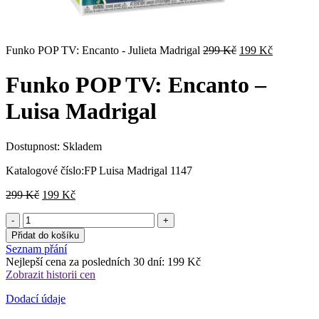
Původní
Aktuální
Funko POP TV: Encanto - Julieta Madrigal
299
Kč
199
Kč
cena
cena
byla:
je:
Funko POP TV: Encanto –
299 Kč.
199 Kč.
Luisa Madrigal
Dostupnost:
Skladem
Katalogové číslo:
FP Luisa Madrigal 1147
Původní
Aktuální
299
Kč
199
Kč
cena
cena
byla:
je:
299 Kč.
199 Kč.
Přidat do košíku
Seznam přání
Nejlepší cena za posledních 30 dní:
199
Kč
Zobrazit historii cen
Dodací údaje