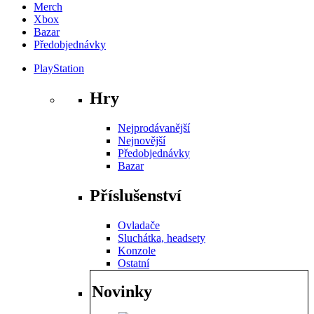
Merch
Xbox
Bazar
Předobjednávky
PlayStation
Hry
Nejprodávanější
Nejnovější
Předobjednávky
Bazar
Příslušenství
Ovladače
Sluchátka, headsety
Konzole
Ostatní
Novinky