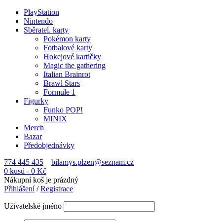
PlayStation
Nintendo
Sběratel. karty
Pokémon karty
Fotbalové karty
Hokejové kartičky
Magic the gathering
Italian Brainrot
Brawl Stars
Formule 1
Figurky
Funko POP!
MINIX
Merch
Bazar
Předobjednávky
774 445 435
bilamys.plzen@seznam.cz
0 kusů
-
0
Kč
Nákupní koš je prázdný
Přihlášení
/
Registrace
Uživatelské jméno