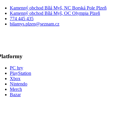
Kamenný obchod Bílá Myš, NC Borská Pole Plzeň
Kamenný obchod Bílá Myš, OC Olympia Plzeň
774 445 435
bilamys.plzen@seznam.cz
Platformy
PC hry
PlayStation
Xbox
Nintendo
Merch
Bazar