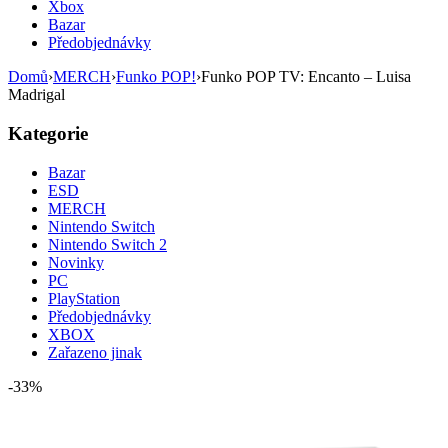
Xbox
Bazar
Předobjednávky
Domů
›
MERCH
›
Funko POP!
›
Funko POP TV: Encanto – Luisa
Madrigal
Kategorie
Bazar
ESD
MERCH
Nintendo Switch
Nintendo Switch 2
Novinky
PC
PlayStation
Předobjednávky
XBOX
Zařazeno jinak
-33%