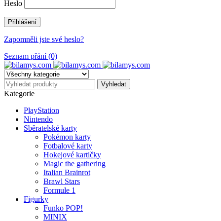
Heslo
Zapomněli jste své heslo?
Seznam přání (0)
Kategorie
PlayStation
Nintendo
Sběratelské karty
Pokémon karty
Fotbalové karty
Hokejové kartičky
Magic the gathering
Italian Brainrot
Brawl Stars
Formule 1
Figurky
Funko POP!
MINIX