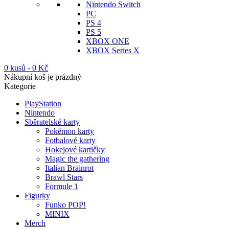
Nintendo Switch
PC
PS 4
PS 5
XBOX ONE
XBOX Series X
0 kusů
-
0
Kč
Nákupní koš je prázdný
Kategorie
PlayStation
Nintendo
Sběratelské karty
Pokémon karty
Fotbalové karty
Hokejové kartičky
Magic the gathering
Italian Brainrot
Brawl Stars
Formule 1
Figurky
Funko POP!
MINIX
Merch