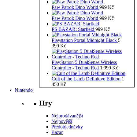
Paw Patrol: Dino World
999
Kč
Paw Patrol: Dino World
999
Kč
PS BAZAR: Starfield
999
Kč
Playstation Portal Midnight Black
5
399
Kč
PlayStation 5 DualSense Wireless
Controller - Techno Red
1 999
Kč
Cult of the Lamb Definitive Edition
1
450
Kč
Nintendo
Hry
Nejprodávanější
Nejnovější
Předobjednávky
Bazar