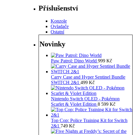
Příslušenství
Konzole
Ovladače
Ostatní
Novinky
Paw Patrol: Dino World
999
Kč
Carry Case and Hyper Sentinel Bundle
SWITCH 2&1
499
Kč
Nintendo Switch OLED - Pokémon
Scarlet & Violet Edition
8 599
Kč
Top Cop: Police Training Kit for Switch
2&1
749
Kč