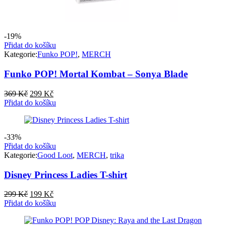
-19%
Přidat do košíku
Kategorie:
Funko POP!
,
MERCH
Funko POP! Mortal Kombat – Sonya Blade
Původní
Aktuální
369
Kč
299
Kč
cena
cena
Přidat do košíku
byla:
je:
369 Kč.
299 Kč.
-33%
Přidat do košíku
Kategorie:
Good Loot
,
MERCH
,
trika
Disney Princess Ladies T-shirt
Původní
Aktuální
299
Kč
199
Kč
cena
cena
Přidat do košíku
byla:
je:
299 Kč.
199 Kč.