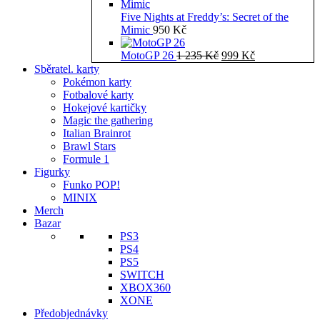
Five Nights at Freddy’s: Secret of the
Mimic
950
Kč
Původní
Aktuální
MotoGP 26
1 235
Kč
999
Kč
cena
cena
Sběratel. karty
byla:
je:
Pokémon karty
1
999 Kč.
Fotbalové karty
235 Kč.
Hokejové kartičky
Magic the gathering
Italian Brainrot
Brawl Stars
Formule 1
Figurky
Funko POP!
MINIX
Merch
Bazar
PS3
PS4
PS5
SWITCH
XBOX360
XONE
Předobjednávky