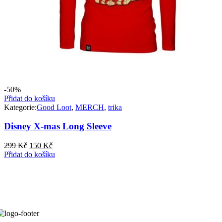
-50%
Přidat do košíku
Kategorie:
Good Loot
,
MERCH
,
trika
Disney X-mas Long Sleeve
Původní
Aktuální
299
Kč
150
Kč
cena
cena
Přidat do košíku
byla:
je:
299 Kč.
150 Kč.