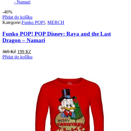
-46%
Přidat do košíku
Kategorie:
Funko POP!
,
MERCH
Funko POP! POP Disney: Raya and the Last
Dragon – Namari
Původní
Aktuální
369
Kč
199
Kč
cena
cena
Přidat do košíku
byla:
je:
369 Kč.
199 Kč.