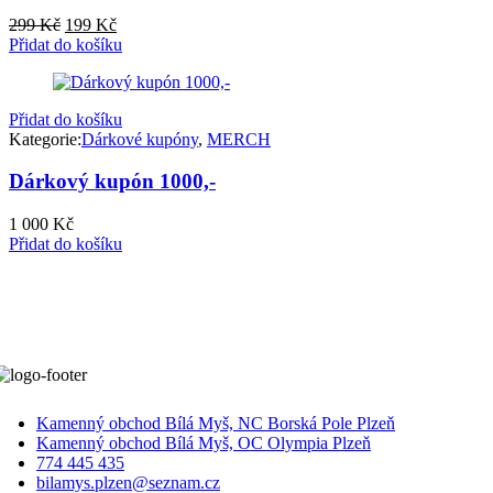
Původní
Aktuální
299
Kč
199
Kč
cena
cena
Přidat do košíku
byla:
je:
299 Kč.
199 Kč.
Přidat do košíku
Kategorie:
Dárkové kupóny
,
MERCH
Dárkový kupón 1000,-
1 000
Kč
Přidat do košíku
Kamenný obchod Bílá Myš, NC Borská Pole Plzeň
Kamenný obchod Bílá Myš, OC Olympia Plzeň
774 445 435
bilamys.plzen@seznam.cz