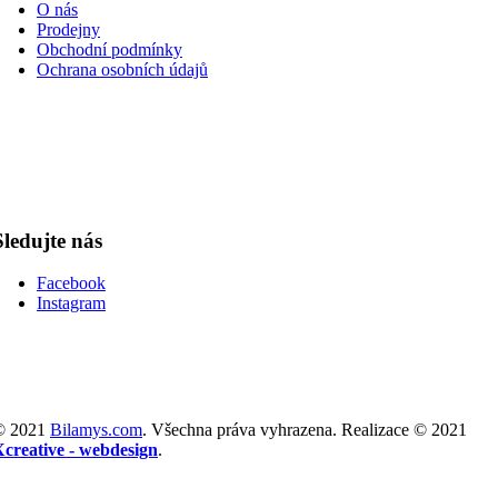
O nás
Prodejny
Obchodní podmínky
Ochrana osobních údajů
Sledujte nás
Facebook
Instagram
© 2021
Bilamys.com
. Všechna práva vyhrazena. Realizace © 2021
Xcreative - webdesign
.