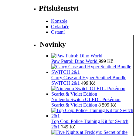
Příslušenství
Konzole
Ovladače
Ostatní
Novinky
Paw Patrol: Dino World
999
Kč
Carry Case and Hyper Sentinel Bundle
SWITCH 2&1
499
Kč
Nintendo Switch OLED - Pokémon
Scarlet & Violet Edition
8 599
Kč
Top Cop: Police Training Kit for Switch
2&1
749
Kč