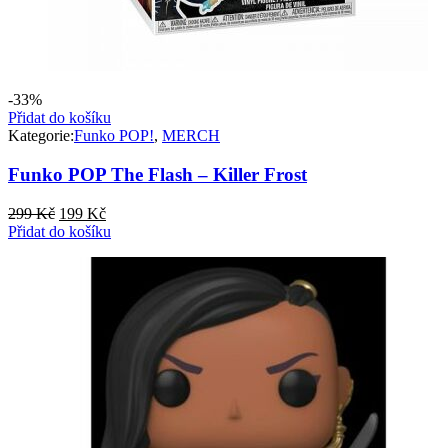
-33%
Přidat do košíku
Kategorie:
Funko POP!
,
MERCH
Funko POP The Flash – Killer Frost
Původní
Aktuální
299
Kč
199
Kč
cena
cena
Přidat do košíku
byla:
je:
299 Kč.
199 Kč.