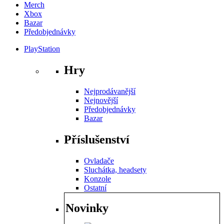
Merch
Xbox
Bazar
Předobjednávky
PlayStation
Hry
Nejprodávanější
Nejnovější
Předobjednávky
Bazar
Příslušenství
Ovladače
Sluchátka, headsety
Konzole
Ostatní
Novinky