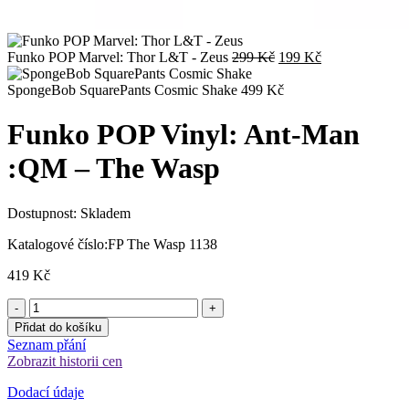
Původní
Aktuální
Funko POP Marvel: Thor L&T - Zeus
299
Kč
199
Kč
cena
cena
byla:
je:
SpongeBob SquarePants Cosmic Shake
499
Kč
299 Kč.
199 Kč.
Funko POP Vinyl: Ant-Man
:QM – The Wasp
Dostupnost:
Skladem
Katalogové číslo:
FP The Wasp 1138
419
Kč
Přidat do košíku
Seznam přání
Zobrazit historii cen
Dodací údaje