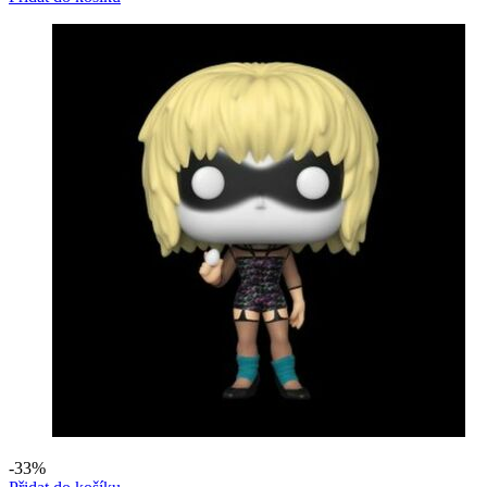
byla:
je:
299 Kč.
199 Kč.
-33%