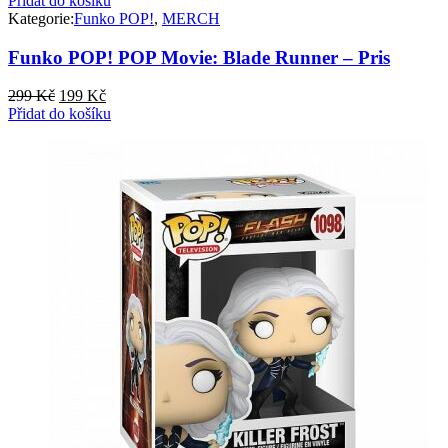
Přidat do košíku
Kategorie:
Funko POP!
,
MERCH
Funko POP! POP Movie: Blade Runner – Pris
Původní
Aktuální
299
Kč
199
Kč
cena
cena
Přidat do košíku
byla:
je:
299 Kč.
199 Kč.