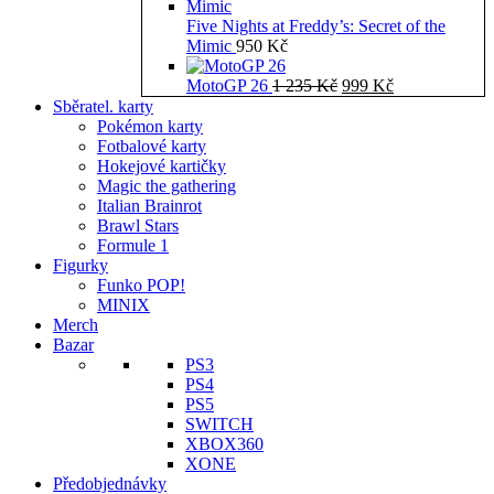
Five Nights at Freddy’s: Secret of the
Mimic
950
Kč
Původní
Aktuální
MotoGP 26
1 235
Kč
999
Kč
cena
cena
Sběratel. karty
byla:
je:
Pokémon karty
1
999 Kč.
Fotbalové karty
235 Kč.
Hokejové kartičky
Magic the gathering
Italian Brainrot
Brawl Stars
Formule 1
Figurky
Funko POP!
MINIX
Merch
Bazar
PS3
PS4
PS5
SWITCH
XBOX360
XONE
Předobjednávky