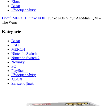
Xbox
Bazar
Předobjednávky
Domů
›
MERCH
›
Funko POP!
›
Funko POP Vinyl: Ant-Man :QM –
The Wasp
Kategorie
Bazar
ESD
MERCH
Nintendo Switch
Nintendo Switch 2
Novinky
PC
PlayStation
Předobjednávky
XBOX
Zařazeno jinak