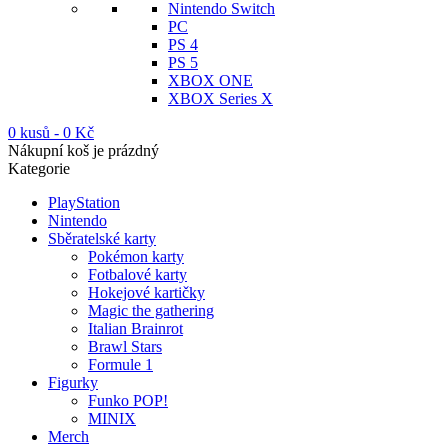
Nintendo Switch
PC
PS 4
PS 5
XBOX ONE
XBOX Series X
0 kusů
-
0
Kč
Nákupní koš je prázdný
Kategorie
PlayStation
Nintendo
Sběratelské karty
Pokémon karty
Fotbalové karty
Hokejové kartičky
Magic the gathering
Italian Brainrot
Brawl Stars
Formule 1
Figurky
Funko POP!
MINIX
Merch