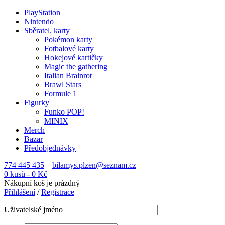
PlayStation
Nintendo
Sběratel. karty
Pokémon karty
Fotbalové karty
Hokejové kartičky
Magic the gathering
Italian Brainrot
Brawl Stars
Formule 1
Figurky
Funko POP!
MINIX
Merch
Bazar
Předobjednávky
774 445 435
bilamys.plzen@seznam.cz
0 kusů
-
0
Kč
Nákupní koš je prázdný
Přihlášení
/
Registrace
Uživatelské jméno