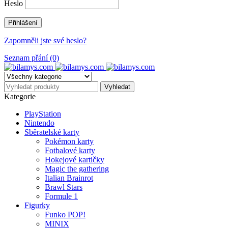
Heslo
Zapomněli jste své heslo?
Seznam přání (0)
Kategorie
PlayStation
Nintendo
Sběratelské karty
Pokémon karty
Fotbalové karty
Hokejové kartičky
Magic the gathering
Italian Brainrot
Brawl Stars
Formule 1
Figurky
Funko POP!
MINIX