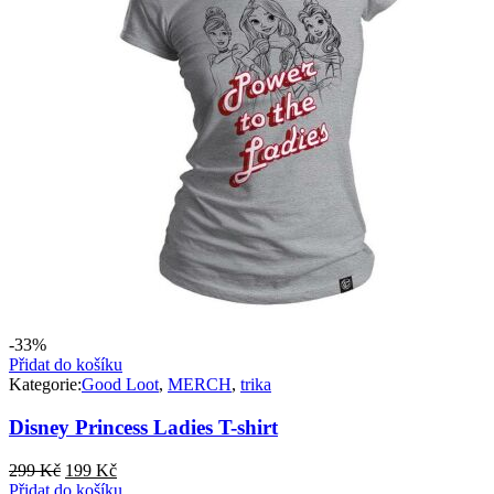
-33%
Přidat do košíku
Kategorie:
Good Loot
,
MERCH
,
trika
Disney Princess Ladies T-shirt
Původní
Aktuální
299
Kč
199
Kč
cena
cena
Přidat do košíku