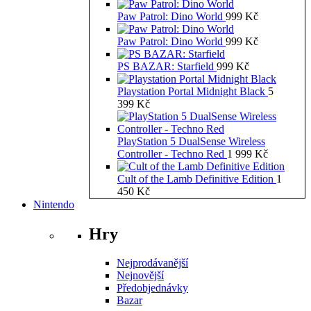
Paw Patrol: Dino World
999
Kč
Paw Patrol: Dino World
999
Kč
PS BAZAR: Starfield
999
Kč
Playstation Portal Midnight Black
5
399
Kč
PlayStation 5 DualSense Wireless
Controller - Techno Red
1 999
Kč
Cult of the Lamb Definitive Edition
1
450
Kč
Nintendo
Hry
Nejprodávanější
Nejnovější
Předobjednávky
Bazar