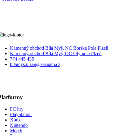
byla:
je:
349 Kč.
299 Kč.
Kamenný obchod Bílá Myš, NC Borská Pole Plzeň
Kamenný obchod Bílá Myš, OC Olympia Plzeň
774 445 435
bilamys.plzen@seznam.cz
Platformy
PC hry
PlayStation
Xbox
Nintendo
Merch