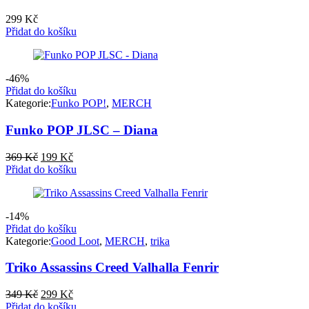
299
Kč
Přidat do košíku
-46%
Přidat do košíku
Kategorie:
Funko POP!
,
MERCH
Funko POP JLSC – Diana
Původní
Aktuální
369
Kč
199
Kč
cena
cena
Přidat do košíku
byla:
je:
369 Kč.
199 Kč.
-14%
Přidat do košíku
Kategorie:
Good Loot
,
MERCH
,
trika
Triko Assassins Creed Valhalla Fenrir
Původní
Aktuální
349
Kč
299
Kč
cena
cena
Přidat do košíku