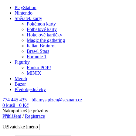
PlayStation
Nintendo
Sběratel. karty
Pokémon karty
Fotbalové karty
Hokejové kartičky
Magic the gathering
Italian Brainrot
Brawl Stars
Formule 1
Figurky
Funko POP!
MINIX
Merch
Bazar
Předobjednávky
774 445 435
bilamys.plzen@seznam.cz
0 kusů
-
0
Kč
Nákupní koš je prázdný
Přihlášení
/
Registrace
Uživatelské jméno