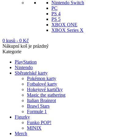
Nintendo Switch
PC
PS 4
PS 5
XBOX ONE
XBOX Series X
0 kusů
-
0
Kč
Nákupní koš je prázdný
Kategorie
PlayStation
Nintendo
Sběratelské karty
Pokémon karty
Fotbalové karty
Hokejové kartičky
Magic the gathering
Italian Brainrot
Brawl Stars
Formule 1
Figurky
Funko POP!
MINIX
Merch