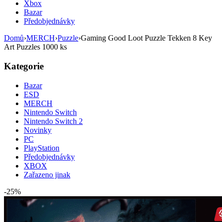
Xbox
Bazar
Předobjednávky
Domů
›
MERCH
›
Puzzle
›
Gaming Good Loot Puzzle Tekken 8 Key
Art Puzzles 1000 ks
Kategorie
Bazar
ESD
MERCH
Nintendo Switch
Nintendo Switch 2
Novinky
PC
PlayStation
Předobjednávky
XBOX
Zařazeno jinak
-25%