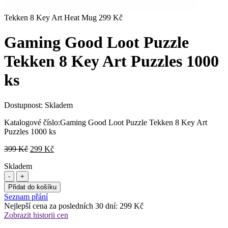
Tekken 8 Key Art Heat Mug
299
Kč
Gaming Good Loot Puzzle
Tekken 8 Key Art Puzzles 1000
ks
Dostupnost:
Skladem
Katalogové číslo:
Gaming Good Loot Puzzle Tekken 8 Key Art
Puzzles 1000 ks
Původní
Aktuální
399
Kč
299
Kč
cena
cena
Skladem
byla:
je:
399 Kč.
299 Kč.
Přidat do košíku
Seznam přání
Nejlepší cena za posledních 30 dní:
299
Kč
Zobrazit historii cen