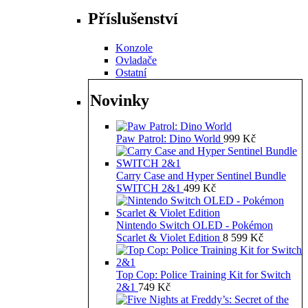
Příslušenství
Konzole
Ovladače
Ostatní
Novinky
Paw Patrol: Dino World
999
Kč
Carry Case and Hyper Sentinel Bundle
SWITCH 2&1
499
Kč
Nintendo Switch OLED - Pokémon
Scarlet & Violet Edition
8 599
Kč
Top Cop: Police Training Kit for Switch
2&1
749
Kč