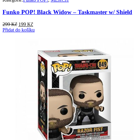
Funko POP! Black Widow – Taskmaster w/ Shield
Původní
Aktuální
299
Kč
199
Kč
cena
cena
Přidat do košíku
byla:
je:
299 Kč.
199 Kč.