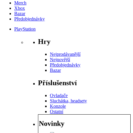
Merch
Xbox
Bazar
Předobjednávky
PlayStation
Hry
Nejprodávanější
Nejnovější
Předobjednávky
Bazar
Příslušenství
Ovladače
Sluchátka, headsety
Konzole
Ostatní
Novinky