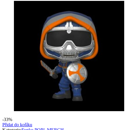
-33%
Přidat do košíku
Kategorie:
Funko POP!
,
MERCH