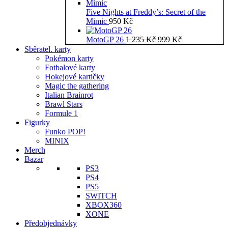
Five Nights at Freddy’s: Secret of the
Mimic
950
Kč
Původní
Aktuální
MotoGP 26
1 235
Kč
999
Kč
cena
cena
Sběratel. karty
byla:
je:
Pokémon karty
1
999 Kč.
Fotbalové karty
235 Kč.
Hokejové kartičky
Magic the gathering
Italian Brainrot
Brawl Stars
Formule 1
Figurky
Funko POP!
MINIX
Merch
Bazar
PS3
PS4
PS5
SWITCH
XBOX360
XONE
Předobjednávky