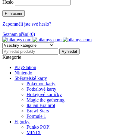
Heslo
Zapomněli jste své heslo?
Seznam přání (0)
Kategorie
PlayStation
Nintendo
Sběratelské karty
Pokémon karty
Fotbalové karty
Hokejové kartičky
Magic the gathering
Italian Brainrot
Brawl Stars
Formule 1
Figurky
Funko POP!
MINIX