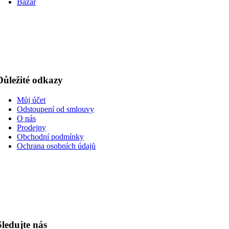
Bazar
Důležité odkazy
Můj účet
Odstoupení od smlouvy
O nás
Prodejny
Obchodní podmínky
Ochrana osobních údajů
Sledujte nás