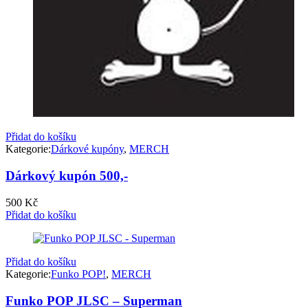
Přidat do košíku
Kategorie:
Dárkové kupóny
,
MERCH
Dárkový kupón 500,-
500
Kč
Přidat do košíku
Přidat do košíku
Kategorie:
Funko POP!
,
MERCH
Funko POP JLSC – Superman