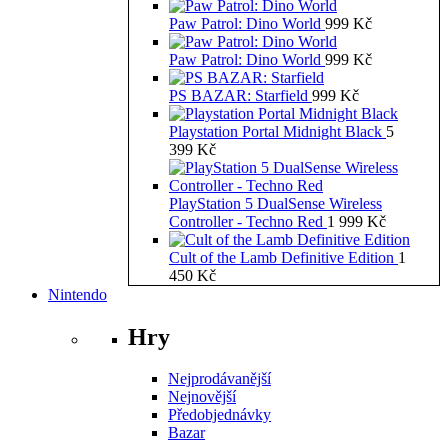
Paw Patrol: Dino World
999
Kč
Paw Patrol: Dino World
999
Kč
PS BAZAR: Starfield
999
Kč
Playstation Portal Midnight Black
5
399
Kč
PlayStation 5 DualSense Wireless
Controller - Techno Red
1 999
Kč
Cult of the Lamb Definitive Edition
1
450
Kč
Nintendo
Hry
Nejprodávanější
Nejnovější
Předobjednávky
Bazar