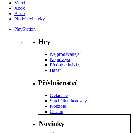
Merch
Xbox
Bazar
Předobjednávky
PlayStation
Hry
Nejprodávanější
Nejnovější
Předobjednávky
Bazar
Příslušenství
Ovladače
Sluchátka, headsety
Konzole
Ostatní
Novinky