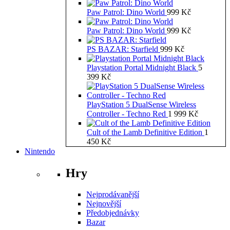
Paw Patrol: Dino World
999
Kč
Paw Patrol: Dino World
999
Kč
PS BAZAR: Starfield
999
Kč
Playstation Portal Midnight Black
5
399
Kč
PlayStation 5 DualSense Wireless
Controller - Techno Red
1 999
Kč
Cult of the Lamb Definitive Edition
1
450
Kč
Nintendo
Hry
Nejprodávanější
Nejnovější
Předobjednávky
Bazar