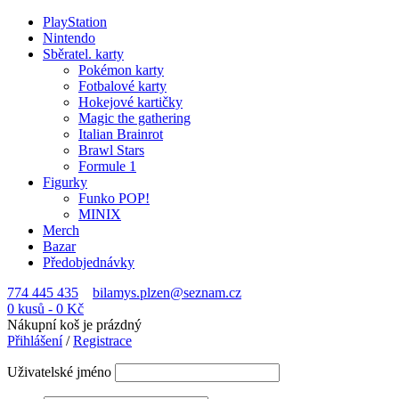
PlayStation
Nintendo
Sběratel. karty
Pokémon karty
Fotbalové karty
Hokejové kartičky
Magic the gathering
Italian Brainrot
Brawl Stars
Formule 1
Figurky
Funko POP!
MINIX
Merch
Bazar
Předobjednávky
774 445 435
bilamys.plzen@seznam.cz
0 kusů
-
0
Kč
Nákupní koš je prázdný
Přihlášení
/
Registrace
Uživatelské jméno