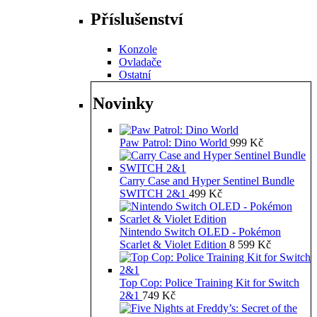
Příslušenství
Konzole
Ovladače
Ostatní
Novinky
Paw Patrol: Dino World
999
Kč
Carry Case and Hyper Sentinel Bundle
SWITCH 2&1
499
Kč
Nintendo Switch OLED - Pokémon
Scarlet & Violet Edition
8 599
Kč
Top Cop: Police Training Kit for Switch
2&1
749
Kč