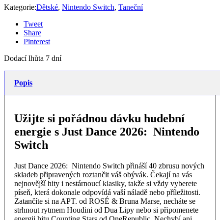
Kategorie:
Dětské
,
Nintendo Switch
,
Taneční
Tweet
Share
Pinterest
Dodací lhůta 7 dní
Popis
Užijte si pořádnou dávku hudební
energie s Just Dance 2026: Nintendo
Switch
Just Dance 2026: Nintendo Switch přináší 40 zbrusu nových
skladeb připravených roztančit váš obývák. Čekají na vás
nejnovější hity i nestárnoucí klasiky, takže si vždy vyberete
píseň, která dokonale odpovídá vaší náladě nebo příležitosti.
Zatančíte si na APT. od ROSÉ & Bruna Marse, necháte se
strhnout rytmem Houdini od Dua Lipy nebo si připomenete
energii hitu Counting Stars od OneRepublic. Nechybí ani