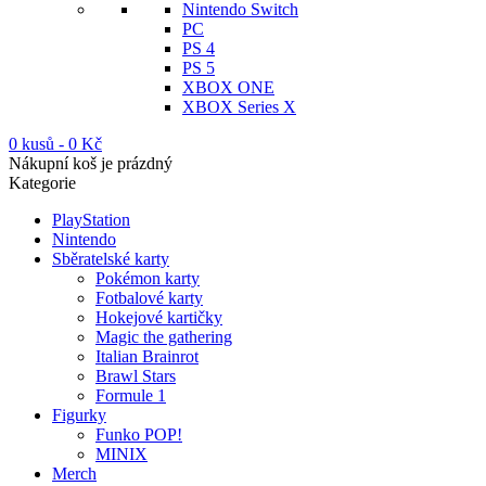
Nintendo Switch
PC
PS 4
PS 5
XBOX ONE
XBOX Series X
0 kusů
-
0
Kč
Nákupní koš je prázdný
Kategorie
PlayStation
Nintendo
Sběratelské karty
Pokémon karty
Fotbalové karty
Hokejové kartičky
Magic the gathering
Italian Brainrot
Brawl Stars
Formule 1
Figurky
Funko POP!
MINIX
Merch