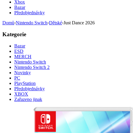
Xbox
Bazar
Předobjednávky
Domů
›
Nintendo Switch
›
Dětské
›
Just Dance 2026
Kategorie
Bazar
ESD
MERCH
Nintendo Switch
Nintendo Switch 2
Novinky
PC
PlayStation
Předobjednávky
XBOX
Zařazeno jinak