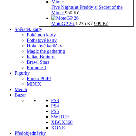
Five Nights at Freddy’s: Secret of the
Mimic
950
Kč
Původní
Aktuální
MotoGP 26
1 235
Kč
999
Kč
cena
cena
Sběratel. karty
byla:
je:
Pokémon karty
1
999 Kč.
Fotbalové karty
235 Kč.
Hokejové kartičky
Magic the gathering
Italian Brainrot
Brawl Stars
Formule 1
Figurky
Funko POP!
MINIX
Merch
Bazar
PS3
PS4
PS5
SWITCH
XBOX360
XONE
Předobjednávky