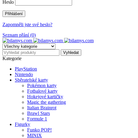
Heslo
Zapomněli jste své heslo?
Seznam přání (0)
Kategorie
PlayStation
Nintendo
Sběratelské karty
Pokémon karty
Fotbalové karty
Hokejové kartičky
Magic the gathering
Italian Brainrot
Brawl Stars
Formule 1
Figurky
Funko POP!
MINIX