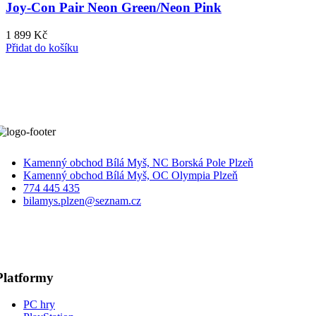
Joy-Con Pair Neon Green/Neon Pink
1 899
Kč
Přidat do košíku
Kamenný obchod Bílá Myš, NC Borská Pole Plzeň
Kamenný obchod Bílá Myš, OC Olympia Plzeň
774 445 435
bilamys.plzen@seznam.cz
Platformy
PC hry