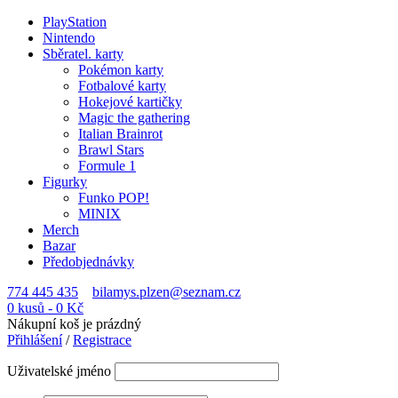
PlayStation
Nintendo
Sběratel. karty
Pokémon karty
Fotbalové karty
Hokejové kartičky
Magic the gathering
Italian Brainrot
Brawl Stars
Formule 1
Figurky
Funko POP!
MINIX
Merch
Bazar
Předobjednávky
774 445 435
bilamys.plzen@seznam.cz
0 kusů
-
0
Kč
Nákupní koš je prázdný
Přihlášení
/
Registrace
Uživatelské jméno