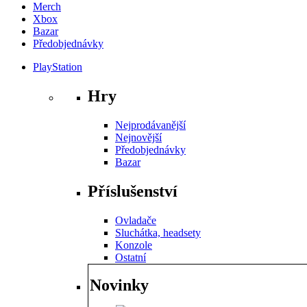
Merch
Xbox
Bazar
Předobjednávky
PlayStation
Hry
Nejprodávanější
Nejnovější
Předobjednávky
Bazar
Příslušenství
Ovladače
Sluchátka, headsety
Konzole
Ostatní
Novinky