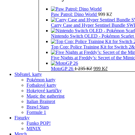
Paw Patrol: Dino World
999
Kč
Carry Case and Hyper Sentinel Bundle 
Nintendo Switch OLED - Pokémon Scarlet 
Top Cop: Police Training Kit for Switch 2
Five Nights at Freddy’s: Secret of the Mimi
Původní
Aktuální
MotoGP 26
1 235
Kč
999
Kč
cena
cena
Sběratel. karty
byla:
je:
Pokémon karty
1
999 Kč.
Fotbalové karty
235 Kč.
Hokejové kartičky
Magic the gathering
Italian Brainrot
Brawl Stars
Formule 1
Figurky
Funko POP!
MINIX
Merch