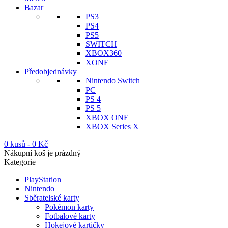
Bazar
PS3
PS4
PS5
SWITCH
XBOX360
XONE
Předobjednávky
Nintendo Switch
PC
PS 4
PS 5
XBOX ONE
XBOX Series X
0 kusů
-
0
Kč
Nákupní koš je prázdný
Kategorie
PlayStation
Nintendo
Sběratelské karty
Pokémon karty
Fotbalové karty
Hokejové kartičky