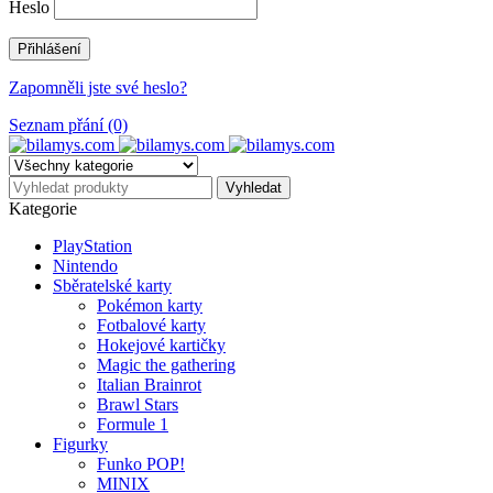
Heslo
Zapomněli jste své heslo?
Seznam přání (0)
Kategorie
PlayStation
Nintendo
Sběratelské karty
Pokémon karty
Fotbalové karty
Hokejové kartičky
Magic the gathering
Italian Brainrot
Brawl Stars
Formule 1
Figurky
Funko POP!
MINIX