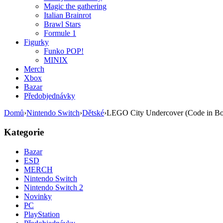
Magic the gathering
Italian Brainrot
Brawl Stars
Formule 1
Figurky
Funko POP!
MINIX
Merch
Xbox
Bazar
Předobjednávky
Domů
›
Nintendo Switch
›
Dětské
›
LEGO City Undercover (Code in B
Kategorie
Bazar
ESD
MERCH
Nintendo Switch
Nintendo Switch 2
Novinky
PC
PlayStation