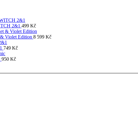
SWITCH 2&1
499
Kč
& Violet Edition
8 599
Kč
&1
749
Kč
c
950
Kč