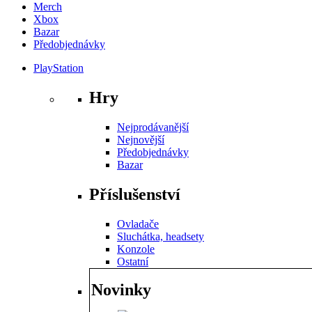
Merch
Xbox
Bazar
Předobjednávky
PlayStation
Hry
Nejprodávanější
Nejnovější
Předobjednávky
Bazar
Příslušenství
Ovladače
Sluchátka, headsety
Konzole
Ostatní
Novinky