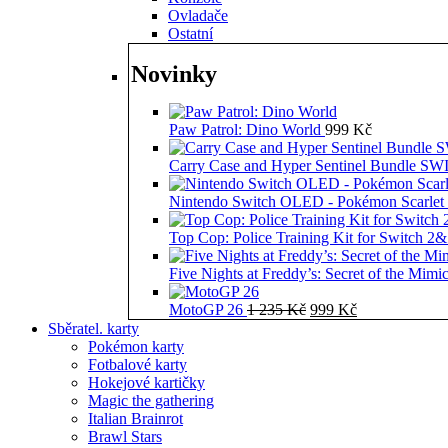
Ovladače
Ostatní
Novinky
Paw Patrol: Dino World
999
Kč
Carry Case and Hyper Sentinel Bundle 
Nintendo Switch OLED - Pokémon Scarlet 
Top Cop: Police Training Kit for Switch 2
Five Nights at Freddy’s: Secret of the Mimi
Původní
Aktuální
MotoGP 26
1 235
Kč
999
Kč
cena
cena
Sběratel. karty
byla:
je:
Pokémon karty
1
999 Kč.
Fotbalové karty
235 Kč.
Hokejové kartičky
Magic the gathering
Italian Brainrot
Brawl Stars