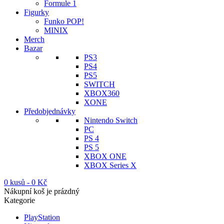
Formule 1
Figurky
Funko POP!
MINIX
Merch
Bazar
PS3
PS4
PS5
SWITCH
XBOX360
XONE
Předobjednávky
Nintendo Switch
PC
PS 4
PS 5
XBOX ONE
XBOX Series X
0 kusů
-
0
Kč
Nákupní koš je prázdný
Kategorie
PlayStation