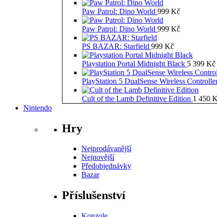
Paw Patrol: Dino World
999
Kč
Paw Patrol: Dino World
999
Kč
PS BAZAR: Starfield
999
Kč
Playstation Portal Midnight Black
5 399
Kč
PlayStation 5 DualSense Wireless Controll
Cult of the Lamb Definitive Edition
1 450
K
Nintendo
Hry
Nejprodávanější
Nejnovější
Předobjednávky
Bazar
Příslušenství
Konzole