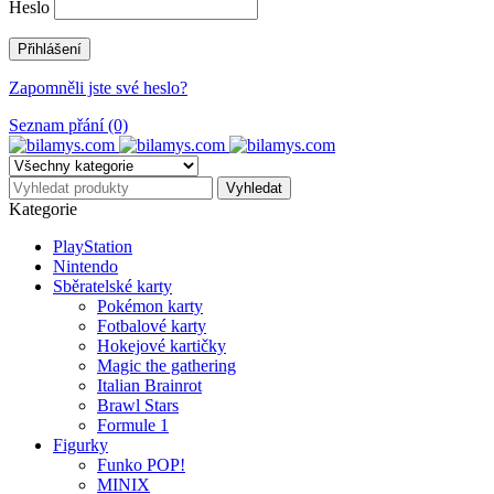
Heslo
Zapomněli jste své heslo?
Seznam přání (0)
Kategorie
PlayStation
Nintendo
Sběratelské karty
Pokémon karty
Fotbalové karty
Hokejové kartičky
Magic the gathering
Italian Brainrot
Brawl Stars
Formule 1
Figurky
Funko POP!
MINIX