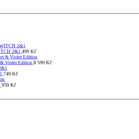
SWITCH 2&1
499
Kč
& Violet Edition
8 599
Kč
&1
749
Kč
c
950
Kč