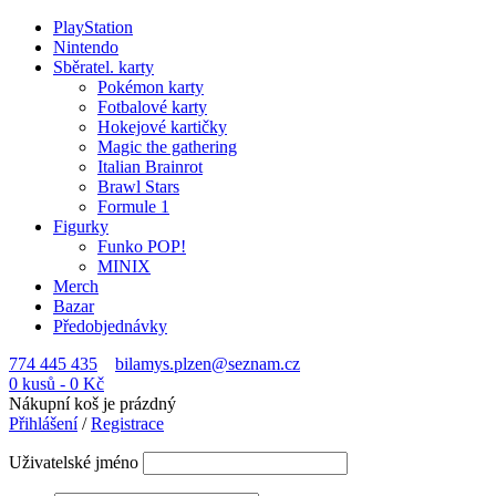
PlayStation
Nintendo
Sběratel. karty
Pokémon karty
Fotbalové karty
Hokejové kartičky
Magic the gathering
Italian Brainrot
Brawl Stars
Formule 1
Figurky
Funko POP!
MINIX
Merch
Bazar
Předobjednávky
774 445 435
bilamys.plzen@seznam.cz
0 kusů
-
0
Kč
Nákupní koš je prázdný
Přihlášení
/
Registrace
Uživatelské jméno