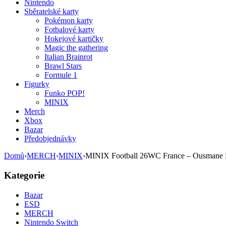
Nintendo
Sběratelské karty
Pokémon karty
Fotbalové karty
Hokejové kartičky
Magic the gathering
Italian Brainrot
Brawl Stars
Formule 1
Figurky
Funko POP!
MINIX
Merch
Xbox
Bazar
Předobjednávky
Domů
›
MERCH
›
MINIX
›
MINIX Football 26WC France – Ousmane
Kategorie
Bazar
ESD
MERCH
Nintendo Switch