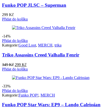
Funko POP JLSC – Superman
299
Kč
Přidat do košíku
-14%
Přidat do košíku
Kategorie:
Good Loot
,
MERCH
,
trika
Triko Assassins Creed Valhalla Fenrir
Původní
Aktuální
349
Kč
299
Kč
cena
cena
Přidat do košíku
byla:
je:
349 Kč.
299 Kč.
-33%
Přidat do košíku
Kategorie:
Funko POP!
,
MERCH
Funko POP Star Wars: EP9 – Lando Calrissian