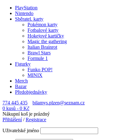
PlayStation
Nintendo
Sběratel. karty
Pokémon karty
Fotbalové karty
Hokejové kartičky
Magic the gathering
Italian Brainrot
Brawl Stars
Formule 1
Figurky
Funko POP!
MINIX
Merch
Bazar
Předobjednávky
774 445 435
bilamys.plzen@seznam.cz
0 kusů
-
0
Kč
Nákupní koš je prázdný
Přihlášení
/
Registrace
Uživatelské jméno