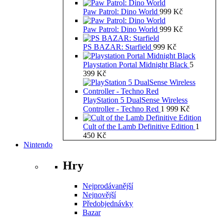
Paw Patrol: Dino World
999
Kč
Paw Patrol: Dino World
999
Kč
PS BAZAR: Starfield
999
Kč
Playstation Portal Midnight Black
5
399
Kč
PlayStation 5 DualSense Wireless
Controller - Techno Red
1 999
Kč
Cult of the Lamb Definitive Edition
1
450
Kč
Nintendo
Hry
Nejprodávanější
Nejnovější
Předobjednávky
Bazar