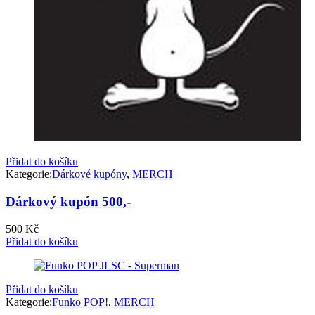
Přidat do košíku
Kategorie:
Dárkové kupóny
,
MERCH
Dárkový kupón 500,-
500
Kč
Přidat do košíku
Přidat do košíku
Kategorie:
Funko POP!
,
MERCH