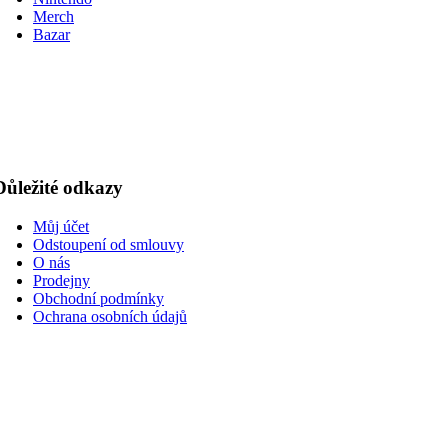
Merch
Bazar
Důležité odkazy
Můj účet
Odstoupení od smlouvy
O nás
Prodejny
Obchodní podmínky
Ochrana osobních údajů