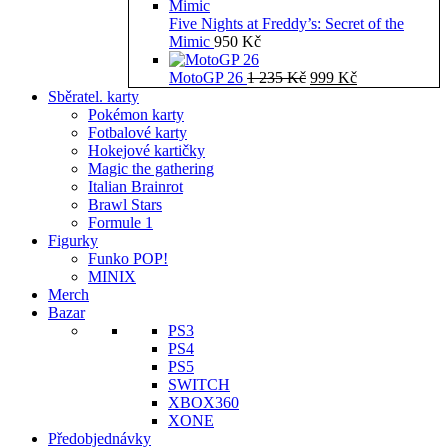
Five Nights at Freddy’s: Secret of the
Mimic
950
Kč
Původní
Aktuální
MotoGP 26
1 235
Kč
999
Kč
cena
cena
Sběratel. karty
byla:
je:
Pokémon karty
1
999 Kč.
Fotbalové karty
235 Kč.
Hokejové kartičky
Magic the gathering
Italian Brainrot
Brawl Stars
Formule 1
Figurky
Funko POP!
MINIX
Merch
Bazar
PS3
PS4
PS5
SWITCH
XBOX360
XONE
Předobjednávky