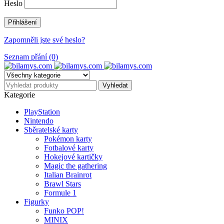
Heslo
Zapomněli jste své heslo?
Seznam přání (0)
Kategorie
PlayStation
Nintendo
Sběratelské karty
Pokémon karty
Fotbalové karty
Hokejové kartičky
Magic the gathering
Italian Brainrot
Brawl Stars
Formule 1
Figurky
Funko POP!
MINIX