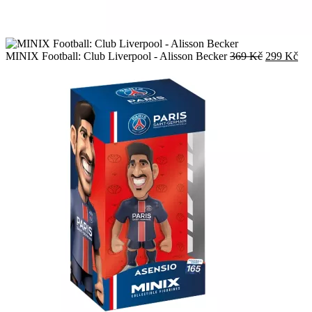
Původní
Akt
MINIX Football: Club Liverpool - Alisson Becker
369
Kč
299
Kč
cena
ce
byla:
je:
369 Kč.
29