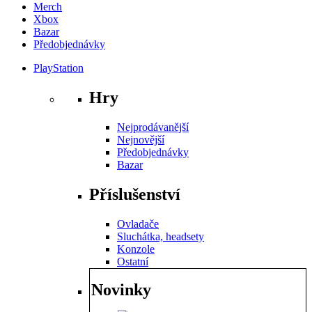
Merch
Xbox
Bazar
Předobjednávky
PlayStation
Hry
Nejprodávanější
Nejnovější
Předobjednávky
Bazar
Příslušenství
Ovladače
Sluchátka, headsety
Konzole
Ostatní
Novinky