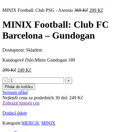
Původní
Aktuální
MINIX Football: Club PSG - Asensio
369
Kč
299
Kč
cena
cena
byla:
je:
MINIX Football: Club FC
369 Kč.
299 Kč.
Barcelona – Gundogan
Dostupnost:
Skladem
Katalogové číslo:
Minix Gundogan 189
Původní
Aktuální
299
Kč
249
Kč
cena
cena
byla:
je:
299 Kč.
249 Kč.
Přidat do košíku
Seznam přání
Nejlepší cena za posledních 30 dní:
249
Kč
Zobrazit historii cen
Dodací údaje
Kategorie:
MERCH
,
MINIX