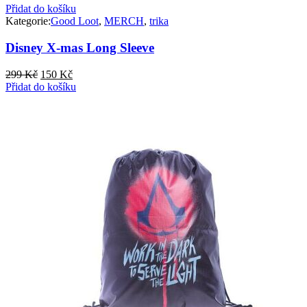
Přidat do košíku
Kategorie:
Good Loot
,
MERCH
,
trika
Disney X-mas Long Sleeve
Původní
Aktuální
299
Kč
150
Kč
cena
cena
Přidat do košíku
byla:
je:
299 Kč.
150 Kč.