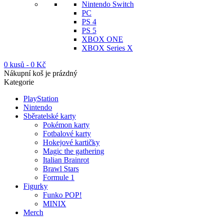
Nintendo Switch
PC
PS 4
PS 5
XBOX ONE
XBOX Series X
0 kusů
-
0
Kč
Nákupní koš je prázdný
Kategorie
PlayStation
Nintendo
Sběratelské karty
Pokémon karty
Fotbalové karty
Hokejové kartičky
Magic the gathering
Italian Brainrot
Brawl Stars
Formule 1
Figurky
Funko POP!
MINIX
Merch