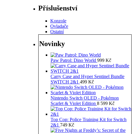
Příslušenství
Konzole
Ovladače
Ostatní
Novinky
Paw Patrol: Dino World
999
Kč
Carry Case and Hyper Sentinel Bundle
SWITCH 2&1
499
Kč
Nintendo Switch OLED - Pokémon
Scarlet & Violet Edition
8 599
Kč
Top Cop: Police Training Kit for Switch
2&1
749
Kč