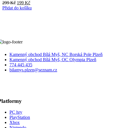
Původní
Aktuální
299
Kč
199
Kč
cena
cena
Přidat do košíku
byla:
je:
299 Kč.
199 Kč.
Kamenný obchod Bílá Myš, NC Borská Pole Plzeň
Kamenný obchod Bílá Myš, OC Olympia Plzeň
774 445 435
bilamys.plzen@seznam.cz
Platformy
PC hry
PlayStation
Xbox
Nintendo