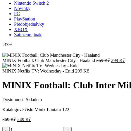
Nintendo Switch 2
Novinky
PC
PlayStation
Předobjednávky
XBOX
Zařazeno jinak
-33%
Původní
Akt
MINIX Football: Club Manchester City - Haaland
369
Kč
299
Kč
cena
cen
byla:
je:
MINIX Netflix TV: Wednesday - Enid
299
Kč
369 Kč.
299
MINIX Football: Club Inter 
Dostupnost:
Skladem
Katalogové číslo:
Minix Lautaro 122
Původní
Aktuální
369
Kč
249
Kč
cena
cena
byla:
je: