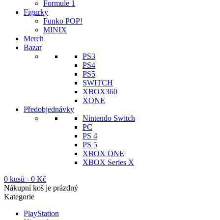
Formule 1
Figurky
Funko POP!
MINIX
Merch
Bazar
PS3
PS4
PS5
SWITCH
XBOX360
XONE
Předobjednávky
Nintendo Switch
PC
PS 4
PS 5
XBOX ONE
XBOX Series X
0 kusů
-
0
Kč
Nákupní koš je prázdný
Kategorie
PlayStation