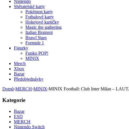
Nintendo
Sběratelské karty
Pokémon karty
Fotbalové karty
Hokejové kartičky
Magic the gathering
Italian Brainrot
Brawl Stars
Formule 1
Figurky
Funko POP!
MINIX
Merch
Xbox
Bazar
Předobjednávky
Domů
›
MERCH
›
MINIX
›
MINIX Football: Club Inter Milan – LA
Kategorie
Bazar
ESD
MERCH
Nintendo Switch