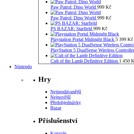
Paw Patrol: Dino World
999
Kč
Paw Patrol: Dino World
999
Kč
PS BAZAR: Starfield
999
Kč
Playstation Portal Midnight Black
5 399
Kč
PlayStation 5 DualSense Wireless Controll
Cult of the Lamb Definitive Edition
1 450
K
Nintendo
Hry
Nejprodávanější
Nejnovější
Předobjednávky
Bazar
Příslušenství
Konzole