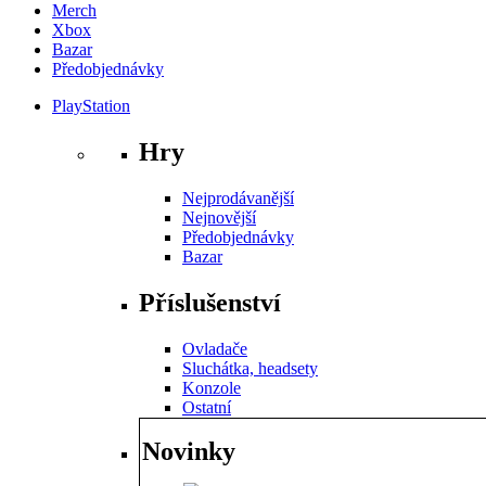
Merch
Xbox
Bazar
Předobjednávky
PlayStation
Hry
Nejprodávanější
Nejnovější
Předobjednávky
Bazar
Příslušenství
Ovladače
Sluchátka, headsety
Konzole
Ostatní
Novinky