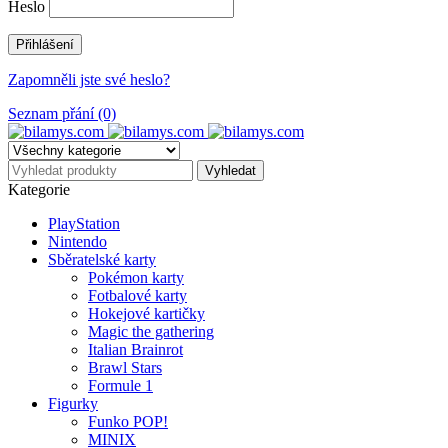
Heslo
Zapomněli jste své heslo?
Seznam přání (0)
Kategorie
PlayStation
Nintendo
Sběratelské karty
Pokémon karty
Fotbalové karty
Hokejové kartičky
Magic the gathering
Italian Brainrot
Brawl Stars
Formule 1
Figurky
Funko POP!
MINIX