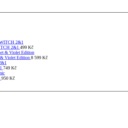
SWITCH 2&1
499
Kč
& Violet Edition
8 599
Kč
&1
749
Kč
c
950
Kč