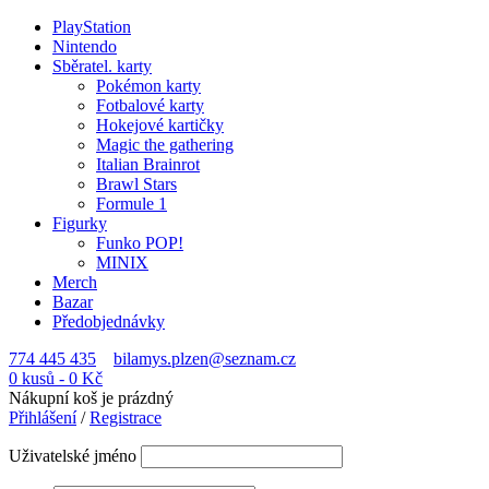
PlayStation
Nintendo
Sběratel. karty
Pokémon karty
Fotbalové karty
Hokejové kartičky
Magic the gathering
Italian Brainrot
Brawl Stars
Formule 1
Figurky
Funko POP!
MINIX
Merch
Bazar
Předobjednávky
774 445 435
bilamys.plzen@seznam.cz
0 kusů
-
0
Kč
Nákupní koš je prázdný
Přihlášení
/
Registrace
Uživatelské jméno