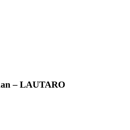
uální
a
 Kč.
Milan – LAUTARO