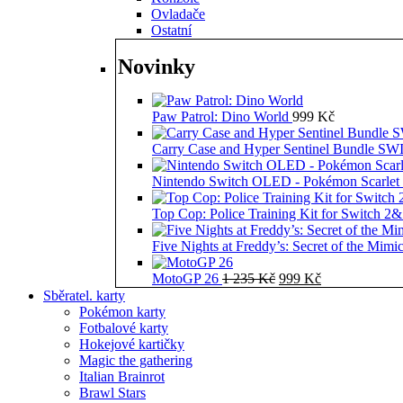
Ovladače
Ostatní
Novinky
Paw Patrol: Dino World
999
Kč
Carry Case and Hyper Sentinel Bundle 
Nintendo Switch OLED - Pokémon Scarlet 
Top Cop: Police Training Kit for Switch 2
Five Nights at Freddy’s: Secret of the Mimi
Původní
Aktuální
MotoGP 26
1 235
Kč
999
Kč
cena
cena
Sběratel. karty
byla:
je:
Pokémon karty
1
999 Kč.
Fotbalové karty
235 Kč.
Hokejové kartičky
Magic the gathering
Italian Brainrot
Brawl Stars