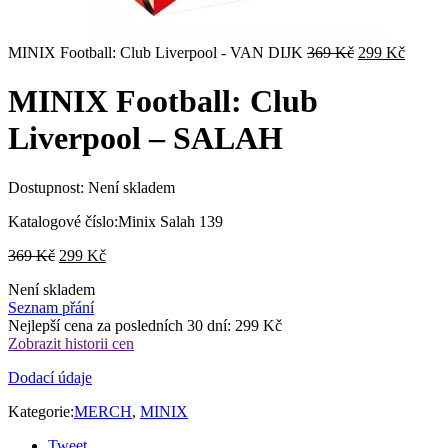
Původní
Aktuál
MINIX Football: Club Liverpool - VAN DIJK
369
Kč
299
Kč
cena
cena
byla:
je:
MINIX Football: Club
369 Kč.
299 Kč
Liverpool – SALAH
Dostupnost:
Není skladem
Katalogové číslo:
Minix Salah 139
Původní
Aktuální
369
Kč
299
Kč
cena
cena
Není skladem
byla:
je:
Seznam přání
369 Kč.
299 Kč.
Nejlepší cena za posledních 30 dní:
299
Kč
Zobrazit historii cen
Dodací údaje
Kategorie:
MERCH
,
MINIX
Tweet