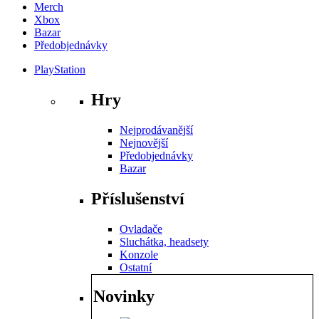
Merch
Xbox
Bazar
Předobjednávky
PlayStation
Hry
Nejprodávanější
Nejnovější
Předobjednávky
Bazar
Příslušenství
Ovladače
Sluchátka, headsety
Konzole
Ostatní
Novinky