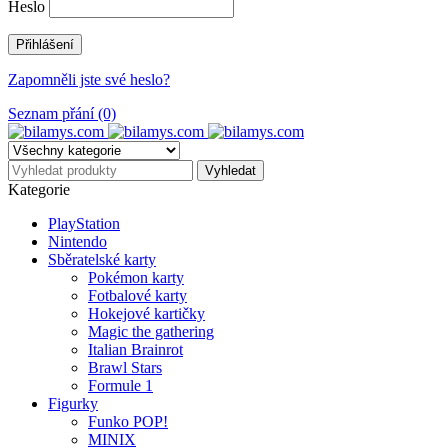
Heslo
Zapomněli jste své heslo?
Seznam přání (0)
Kategorie
PlayStation
Nintendo
Sběratelské karty
Pokémon karty
Fotbalové karty
Hokejové kartičky
Magic the gathering
Italian Brainrot
Brawl Stars
Formule 1
Figurky
Funko POP!
MINIX