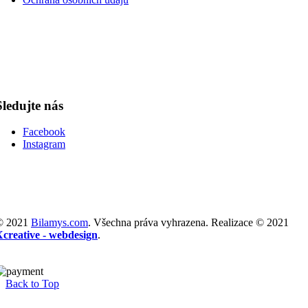
Sledujte nás
Facebook
Instagram
© 2021
Bilamys.com
. Všechna práva vyhrazena. Realizace © 2021
Xcreative - webdesign
.
Back to Top