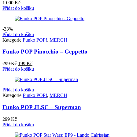
1 000
Kč
Přidat do košíku
-33%
Přidat do košíku
Kategorie:
Funko POP!
,
MERCH
Funko POP Pinocchio – Geppetto
Původní
Aktuální
299
Kč
199
Kč
cena
cena
Přidat do košíku
byla:
je:
299 Kč.
199 Kč.
Přidat do košíku
Kategorie:
Funko POP!
,
MERCH
Funko POP JLSC – Superman
299
Kč
Přidat do košíku