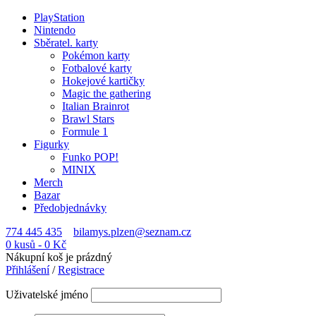
PlayStation
Nintendo
Sběratel. karty
Pokémon karty
Fotbalové karty
Hokejové kartičky
Magic the gathering
Italian Brainrot
Brawl Stars
Formule 1
Figurky
Funko POP!
MINIX
Merch
Bazar
Předobjednávky
774 445 435
bilamys.plzen@seznam.cz
0 kusů
-
0
Kč
Nákupní koš je prázdný
Přihlášení
/
Registrace
Uživatelské jméno