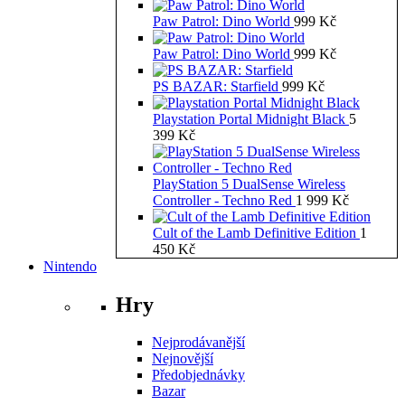
Paw Patrol: Dino World
999
Kč
Paw Patrol: Dino World
999
Kč
PS BAZAR: Starfield
999
Kč
Playstation Portal Midnight Black
5
399
Kč
PlayStation 5 DualSense Wireless
Controller - Techno Red
1 999
Kč
Cult of the Lamb Definitive Edition
1
450
Kč
Nintendo
Hry
Nejprodávanější
Nejnovější
Předobjednávky
Bazar