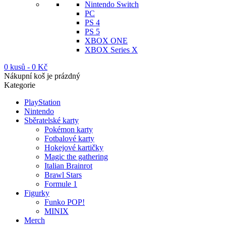
Nintendo Switch
PC
PS 4
PS 5
XBOX ONE
XBOX Series X
0 kusů
-
0
Kč
Nákupní koš je prázdný
Kategorie
PlayStation
Nintendo
Sběratelské karty
Pokémon karty
Fotbalové karty
Hokejové kartičky
Magic the gathering
Italian Brainrot
Brawl Stars
Formule 1
Figurky
Funko POP!
MINIX
Merch