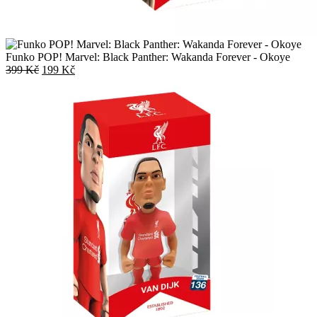
Funko POP! Marvel: Black Panther: Wakanda Forever - Okoye
Původní
Aktuální
399
Kč
199
Kč
cena
cena
byla:
je:
399 Kč.
199 Kč.