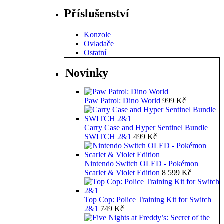
Příslušenství
Konzole
Ovladače
Ostatní
Novinky
Paw Patrol: Dino World
999
Kč
Carry Case and Hyper Sentinel Bundle
SWITCH 2&1
499
Kč
Nintendo Switch OLED - Pokémon
Scarlet & Violet Edition
8 599
Kč
Top Cop: Police Training Kit for Switch
2&1
749
Kč