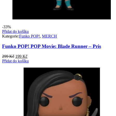
-33%
Přidat do košíku
Kategorie:
Funko POP!
,
MERCH
Funko POP! POP Movie: Blade Runner – Pris
Původní
Aktuální
299
Kč
199
Kč
cena
cena
Přidat do košíku
byla:
je:
299 Kč.
199 Kč.