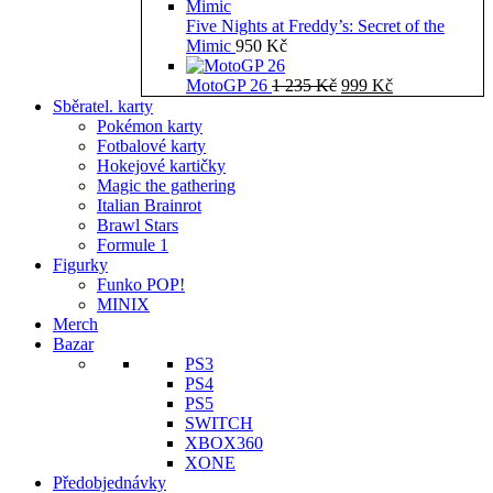
Five Nights at Freddy’s: Secret of the
Mimic
950
Kč
Původní
Aktuální
MotoGP 26
1 235
Kč
999
Kč
cena
cena
Sběratel. karty
byla:
je:
Pokémon karty
1
999 Kč.
Fotbalové karty
235 Kč.
Hokejové kartičky
Magic the gathering
Italian Brainrot
Brawl Stars
Formule 1
Figurky
Funko POP!
MINIX
Merch
Bazar
PS3
PS4
PS5
SWITCH
XBOX360
XONE
Předobjednávky