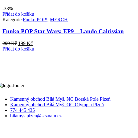
-33%
Přidat do košíku
Kategorie:
Funko POP!
,
MERCH
Funko POP Star Wars: EP9 – Lando Calrissian
Původní
Aktuální
299
Kč
199
Kč
cena
cena
Přidat do košíku
byla:
je:
299 Kč.
199 Kč.
Kamenný obchod Bílá Myš, NC Borská Pole Plzeň
Kamenný obchod Bílá Myš, OC Olympia Plzeň
774 445 435
bilamys.plzen@seznam.cz