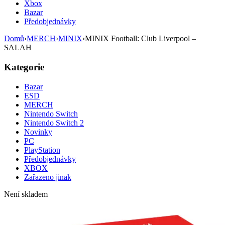
Xbox
Bazar
Předobjednávky
Domů
›
MERCH
›
MINIX
›
MINIX Football: Club Liverpool –
SALAH
Kategorie
Bazar
ESD
MERCH
Nintendo Switch
Nintendo Switch 2
Novinky
PC
PlayStation
Předobjednávky
XBOX
Zařazeno jinak
Není skladem