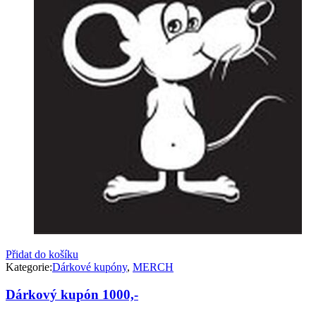
Přidat do košíku
Kategorie:
Dárkové kupóny
,
MERCH
Dárkový kupón 1000,-