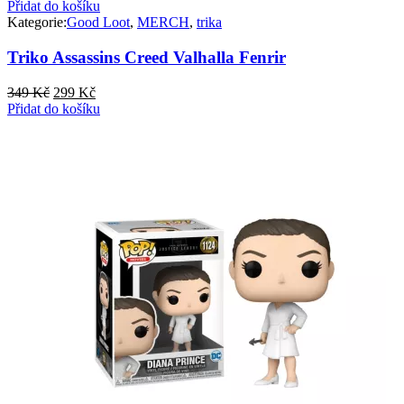
Přidat do košíku
Kategorie:
Good Loot
,
MERCH
,
trika
Triko Assassins Creed Valhalla Fenrir
Původní
Aktuální
349
Kč
299
Kč
cena
cena
Přidat do košíku
byla:
je:
349 Kč.
299 Kč.