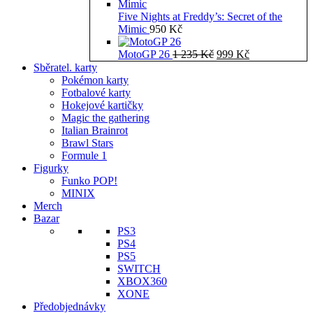
Five Nights at Freddy’s: Secret of the
Mimic
950
Kč
Původní
Aktuální
MotoGP 26
1 235
Kč
999
Kč
cena
cena
Sběratel. karty
byla:
je:
Pokémon karty
1
999 Kč.
Fotbalové karty
235 Kč.
Hokejové kartičky
Magic the gathering
Italian Brainrot
Brawl Stars
Formule 1
Figurky
Funko POP!
MINIX
Merch
Bazar
PS3
PS4
PS5
SWITCH
XBOX360
XONE
Předobjednávky