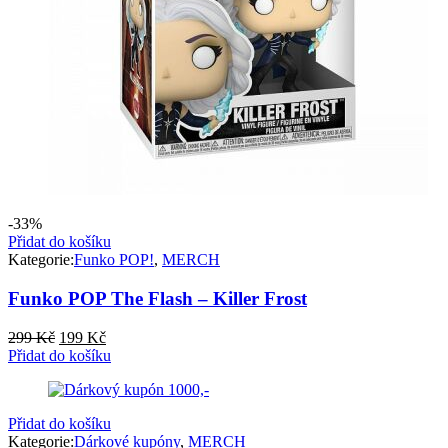
-33%
Přidat do košíku
Kategorie:
Funko POP!
,
MERCH
Funko POP The Flash – Killer Frost
Původní
Aktuální
299
Kč
199
Kč
cena
cena
Přidat do košíku
byla:
je:
299 Kč.
199 Kč.
Přidat do košíku
Kategorie:
Dárkové kupóny
,
MERCH