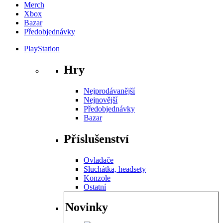
Merch
Xbox
Bazar
Předobjednávky
PlayStation
Hry
Nejprodávanější
Nejnovější
Předobjednávky
Bazar
Příslušenství
Ovladače
Sluchátka, headsety
Konzole
Ostatní
Novinky