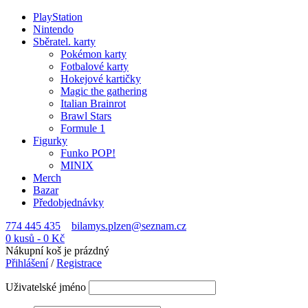
PlayStation
Nintendo
Sběratel. karty
Pokémon karty
Fotbalové karty
Hokejové kartičky
Magic the gathering
Italian Brainrot
Brawl Stars
Formule 1
Figurky
Funko POP!
MINIX
Merch
Bazar
Předobjednávky
774 445 435
bilamys.plzen@seznam.cz
0 kusů
-
0
Kč
Nákupní koš je prázdný
Přihlášení
/
Registrace
Uživatelské jméno