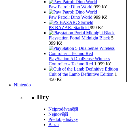
Paw Patrol: Dino World
999
Kč
Paw Patrol: Dino World
999
Kč
PS BAZAR: Starfield
999
Kč
Playstation Portal Midnight Black
5
399
Kč
PlayStation 5 DualSense Wireless
Controller - Techno Red
1 999
Kč
Cult of the Lamb Definitive Edition
1
450
Kč
Nintendo
Hry
Nejprodávanější
Nejnovější
Předobjednávky
Bazar