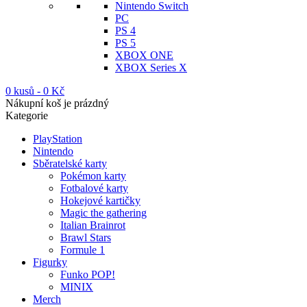
Nintendo Switch
PC
PS 4
PS 5
XBOX ONE
XBOX Series X
0 kusů
-
0
Kč
Nákupní koš je prázdný
Kategorie
PlayStation
Nintendo
Sběratelské karty
Pokémon karty
Fotbalové karty
Hokejové kartičky
Magic the gathering
Italian Brainrot
Brawl Stars
Formule 1
Figurky
Funko POP!
MINIX
Merch