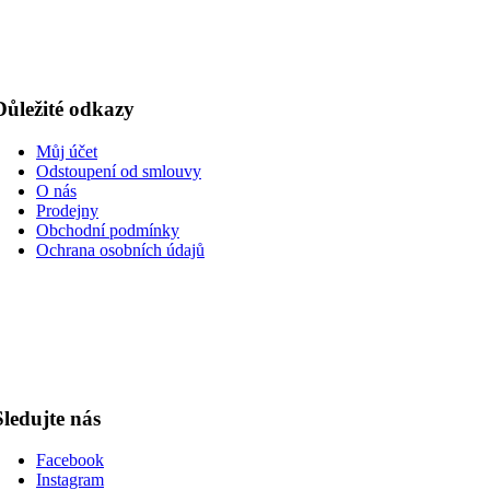
Důležité odkazy
Můj účet
Odstoupení od smlouvy
O nás
Prodejny
Obchodní podmínky
Ochrana osobních údajů
Sledujte nás
Facebook
Instagram