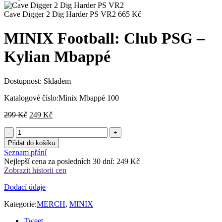
Cave Digger 2 Dig Harder PS VR2
665
Kč
MINIX Football: Club PSG –
Kylian Mbappé
Dostupnost:
Skladem
Katalogové číslo:
Minix Mbappé 100
Původní
Aktuální
299
Kč
249
Kč
cena
cena
byla:
je:
299 Kč.
249 Kč.
Přidat do košíku
Seznam přání
Nejlepší cena za posledních 30 dní:
249
Kč
Zobrazit historii cen
Dodací údaje
Kategorie:
MERCH
,
MINIX
Tweet