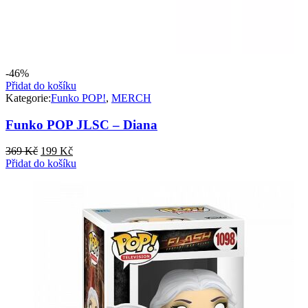
-46%
Přidat do košíku
Kategorie:
Funko POP!
,
MERCH
Funko POP JLSC – Diana
Původní
Aktuální
369
Kč
199
Kč
cena
cena
Přidat do košíku
byla:
je:
369 Kč.
199 Kč.