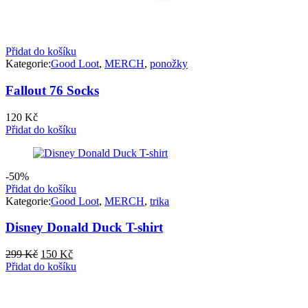
Přidat do košíku
Kategorie:
Good Loot
,
MERCH
,
ponožky
Fallout 76 Socks
120
Kč
Přidat do košíku
-50%
Přidat do košíku
Kategorie:
Good Loot
,
MERCH
,
trika
Disney Donald Duck T-shirt
Původní
Aktuální
299
Kč
150
Kč
cena
cena
Přidat do košíku
byla:
je:
299 Kč.
150 Kč.