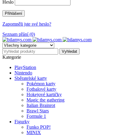
Heslo
Zapomněli jste své heslo?
Seznam přání (0)
Kategorie
PlayStation
Nintendo
Sběratelské karty
Pokémon karty
Fotbalové karty
Hokejové kartičky
Magic the gathering
Italian Brainrot
Brawl Stars
Formule 1
Figurky
Funko POP!
MINIX