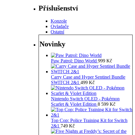
Příslušenství
Konzole
Ovladače
Ostatní
Novinky
Paw Patrol: Dino World
999
Kč
Carry Case and Hyper Sentinel Bundle
SWITCH 2&1
499
Kč
Nintendo Switch OLED - Pokémon
Scarlet & Violet Edition
8 599
Kč
Top Cop: Police Training Kit for Switch
2&1
749
Kč