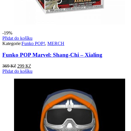
-19%
Přidat do košíku
Kategorie:
Funko POP!
,
MERCH
Funko POP Marvel: Shang-Chi – Xialing
Původní
Aktuální
369
Kč
299
Kč
cena
cena
Přidat do košíku
byla:
je:
369 Kč.
299 Kč.