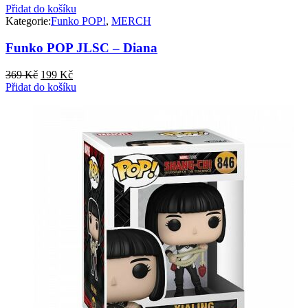
Přidat do košíku
Kategorie:
Funko POP!
,
MERCH
Funko POP JLSC – Diana
Původní
Aktuální
369
Kč
199
Kč
cena
cena
Přidat do košíku
byla:
je:
369 Kč.
199 Kč.