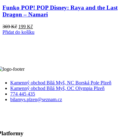
Funko POP! POP Disney: Raya and the Last
Dragon – Namari
Původní
Aktuální
369
Kč
199
Kč
cena
cena
Přidat do košíku
byla:
je:
369 Kč.
199 Kč.
Kamenný obchod Bílá Myš, NC Borská Pole Plzeň
Kamenný obchod Bílá Myš, OC Olympia Plzeň
774 445 435
bilamys.plzen@seznam.cz
Platformy