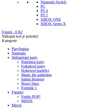
Nintendo Switch
PC
PS 4
PS 5
XBOX ONE
XBOX Series X
0 kusů
-
0
Kč
Nákupní koš je prázdný
Kategorie
PlayStation
Nintendo
Sběratelské karty
Pokémon karty
Fotbalové karty
Hokejové kartičky
Magic the gathering
Italian Brainrot
Brawl Stars
Formule 1
Figurky
Funko POP!
MINIX
Merch