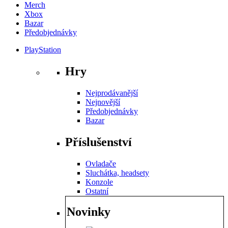
Merch
Xbox
Bazar
Předobjednávky
PlayStation
Hry
Nejprodávanější
Nejnovější
Předobjednávky
Bazar
Příslušenství
Ovladače
Sluchátka, headsety
Konzole
Ostatní
Novinky