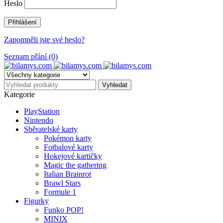
Heslo
Zapomněli jste své heslo?
Seznam přání (0)
Kategorie
PlayStation
Nintendo
Sběratelské karty
Pokémon karty
Fotbalové karty
Hokejové kartičky
Magic the gathering
Italian Brainrot
Brawl Stars
Formule 1
Figurky
Funko POP!
MINIX