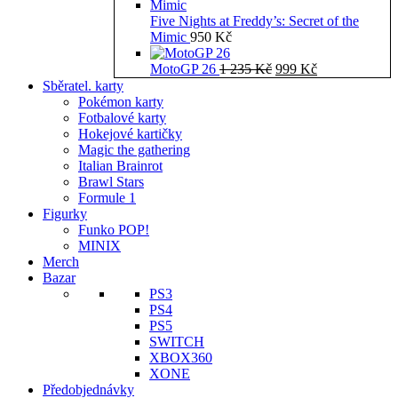
Five Nights at Freddy’s: Secret of the
Mimic
950
Kč
Původní
Aktuální
MotoGP 26
1 235
Kč
999
Kč
cena
cena
Sběratel. karty
byla:
je:
Pokémon karty
1
999 Kč.
Fotbalové karty
235 Kč.
Hokejové kartičky
Magic the gathering
Italian Brainrot
Brawl Stars
Formule 1
Figurky
Funko POP!
MINIX
Merch
Bazar
PS3
PS4
PS5
SWITCH
XBOX360
XONE
Předobjednávky