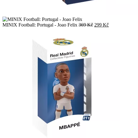
Původní
Aktuální
MINIX Football: Portugal - Joao Felix
369
Kč
299
Kč
cena
cena
byla:
je:
369 Kč.
299 Kč.