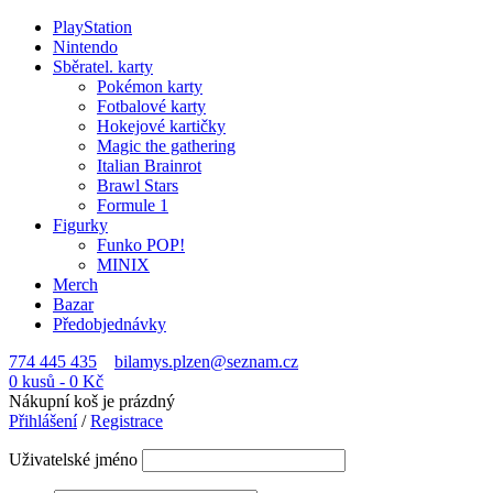
PlayStation
Nintendo
Sběratel. karty
Pokémon karty
Fotbalové karty
Hokejové kartičky
Magic the gathering
Italian Brainrot
Brawl Stars
Formule 1
Figurky
Funko POP!
MINIX
Merch
Bazar
Předobjednávky
774 445 435
bilamys.plzen@seznam.cz
0 kusů
-
0
Kč
Nákupní koš je prázdný
Přihlášení
/
Registrace
Uživatelské jméno