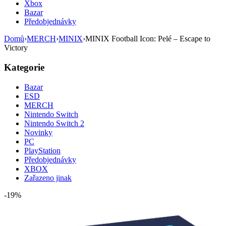
Xbox
Bazar
Předobjednávky
Domů
›
MERCH
›
MINIX
›
MINIX Football Icon: Pelé – Escape to
Victory
Kategorie
Bazar
ESD
MERCH
Nintendo Switch
Nintendo Switch 2
Novinky
PC
PlayStation
Předobjednávky
XBOX
Zařazeno jinak
-19%