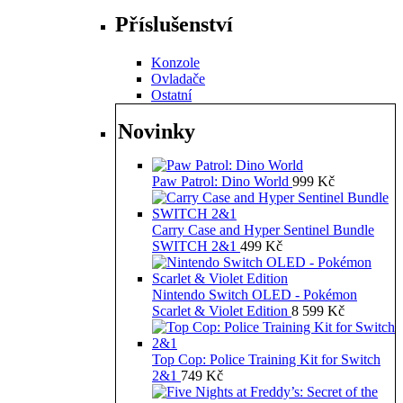
Příslušenství
Konzole
Ovladače
Ostatní
Novinky
Paw Patrol: Dino World
999
Kč
Carry Case and Hyper Sentinel Bundle
SWITCH 2&1
499
Kč
Nintendo Switch OLED - Pokémon
Scarlet & Violet Edition
8 599
Kč
Top Cop: Police Training Kit for Switch
2&1
749
Kč