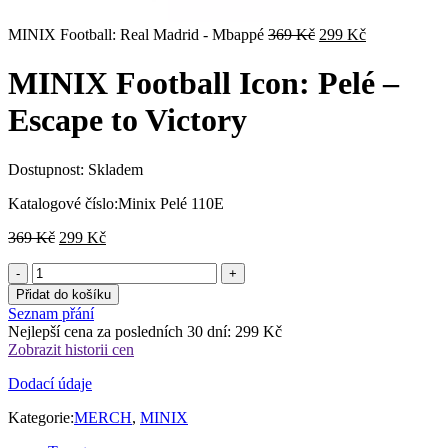
Původní
Aktuální
MINIX Football: Real Madrid - Mbappé
369
Kč
299
Kč
cena
cena
byla:
je:
MINIX Football Icon: Pelé –
369 Kč.
299 Kč.
Escape to Victory
Dostupnost:
Skladem
Katalogové číslo:
Minix Pelé 110E
Původní
Aktuální
369
Kč
299
Kč
cena
cena
byla:
je:
369 Kč.
299 Kč.
Přidat do košíku
Seznam přání
Nejlepší cena za posledních 30 dní:
299
Kč
Zobrazit historii cen
Dodací údaje
Kategorie:
MERCH
,
MINIX