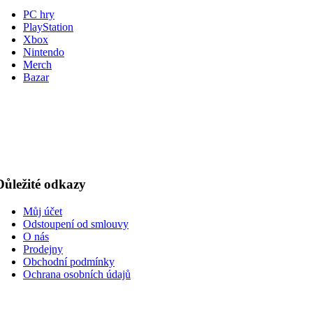
PC hry
PlayStation
Xbox
Nintendo
Merch
Bazar
Důležité odkazy
Můj účet
Odstoupení od smlouvy
O nás
Prodejny
Obchodní podmínky
Ochrana osobních údajů