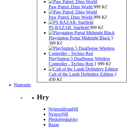
Paw Patrol: Dino World
999
Kč
Paw Patrol: Dino World
999
Kč
PS BAZAR: Starfield
999
Kč
Playstation Portal Midnight Black
5
399
Kč
PlayStation 5 DualSense Wireless
Controller - Techno Red
1 999
Kč
Cult of the Lamb Definitive Edition
1
450
Kč
Nintendo
Hry
Nejprodávanější
Nejnovější
Předobjednávky
Bazar