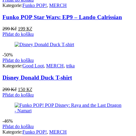
Kategorie:
Funko POP!
,
MERCH
Funko POP Star Wars: EP9 – Lando Calrissian
Původní
Aktuální
299
Kč
199
Kč
cena
cena
Přidat do košíku
byla:
je:
299 Kč.
199 Kč.
-50%
Přidat do košíku
Kategorie:
Good Loot
,
MERCH
,
trika
Disney Donald Duck T-shirt
Původní
Aktuální
299
Kč
150
Kč
cena
cena
Přidat do košíku
byla:
je:
299 Kč.
150 Kč.
-46%
Přidat do košíku
Kategorie:
Funko POP!
,
MERCH