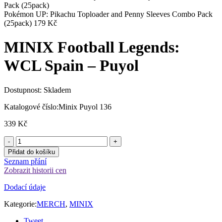
Pokémon UP: Pikachu Toploader and Penny Sleeves Combo Pack
(25pack)
179
Kč
MINIX Football Legends:
WCL Spain – Puyol
Dostupnost:
Skladem
Katalogové číslo:
Minix Puyol 136
339
Kč
Přidat do košíku
Seznam přání
Zobrazit historii cen
Dodací údaje
Kategorie:
MERCH
,
MINIX
Tweet