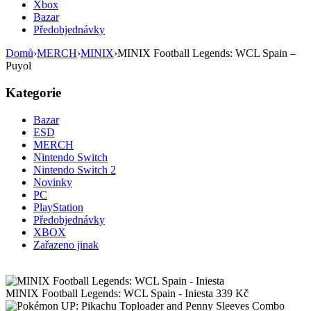
Xbox
Bazar
Předobjednávky
Domů
›
MERCH
›
MINIX
›
MINIX Football Legends: WCL Spain –
Puyol
Kategorie
Bazar
ESD
MERCH
Nintendo Switch
Nintendo Switch 2
Novinky
PC
PlayStation
Předobjednávky
XBOX
Zařazeno jinak
MINIX Football Legends: WCL Spain - Iniesta
339
Kč