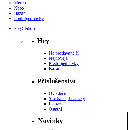
Merch
Xbox
Bazar
Předobjednávky
PlayStation
Hry
Nejprodávanější
Nejnovější
Předobjednávky
Bazar
Příslušenství
Ovladače
Sluchátka, headsety
Konzole
Ostatní
Novinky