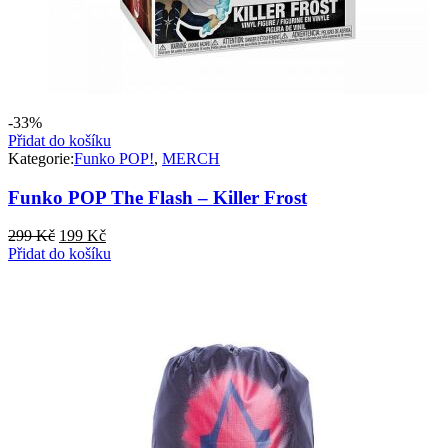
-33%
Přidat do košíku
Kategorie:
Funko POP!
,
MERCH
Funko POP The Flash – Killer Frost
Původní
Aktuální
299
Kč
199
Kč
cena
cena
Přidat do košíku
byla:
je:
299 Kč.
199 Kč.