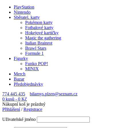
PlayStation
Nintendo
Sběratel. karty
Pokémon karty
Fotbalové karty
Hokejové kartičky
Magic the gathering
Italian Brainrot
Brawl Stars
Formule 1
Figurky
Funko POP!
MINIX
Merch
Bazar
Předobjednávky
774 445 435
bilamys.plzen@seznam.cz
0 kusů
-
0
Kč
Nákupní koš je prázdný
Přihlášení
/
Registrace
Uživatelské jméno