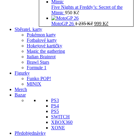
Five Nights at Freddy’s: Secret of the
Mimic
950
Kč
Původní
Aktuální
MotoGP 26
1 235
Kč
999
Kč
cena
cena
Sběratel. karty
byla:
je:
Pokémon karty
1
999 Kč.
Fotbalové karty
235 Kč.
Hokejové kartičky
Magic the gathering
Italian Brainrot
Brawl Stars
Formule 1
Figurky
Funko POP!
MINIX
Merch
Bazar
PS3
PS4
PS5
SWITCH
XBOX360
XONE
Předobjednávky