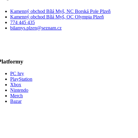
Kamenný obchod Bílá Myš, NC Borská Pole Plzeň
Kamenný obchod Bílá Myš, OC Olympia Plzeň
774 445 435
bilamys.plzen@seznam.cz
Platformy
PC hry
PlayStation
Xbox
Nintendo
Merch
Bazar