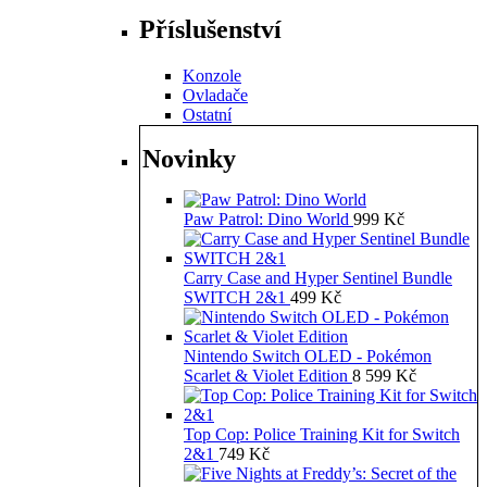
Příslušenství
Konzole
Ovladače
Ostatní
Novinky
Paw Patrol: Dino World
999
Kč
Carry Case and Hyper Sentinel Bundle
SWITCH 2&1
499
Kč
Nintendo Switch OLED - Pokémon
Scarlet & Violet Edition
8 599
Kč
Top Cop: Police Training Kit for Switch
2&1
749
Kč