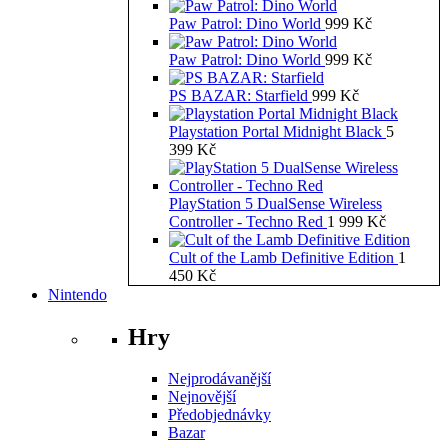
Paw Patrol: Dino World
999
Kč
Paw Patrol: Dino World
999
Kč
PS BAZAR: Starfield
999
Kč
Playstation Portal Midnight Black
5
399
Kč
PlayStation 5 DualSense Wireless
Controller - Techno Red
1 999
Kč
Cult of the Lamb Definitive Edition
1
450
Kč
Nintendo
Hry
Nejprodávanější
Nejnovější
Předobjednávky
Bazar