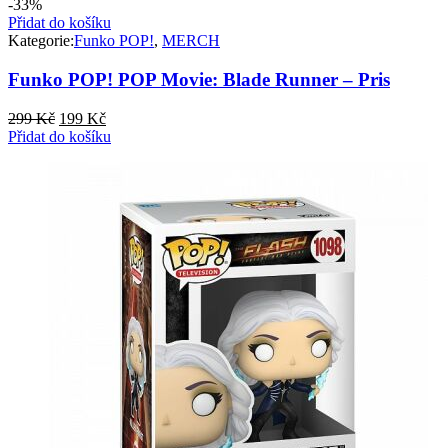
-33%
Přidat do košíku
Kategorie:
Funko POP!
,
MERCH
Funko POP! POP Movie: Blade Runner – Pris
Původní
Aktuální
299
Kč
199
Kč
cena
cena
Přidat do košíku
byla:
je:
299 Kč.
199 Kč.