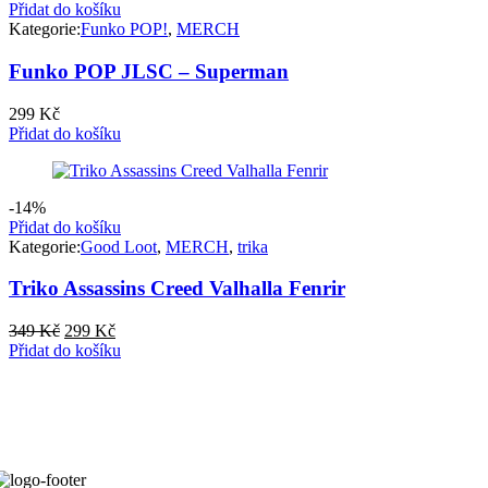
Přidat do košíku
Kategorie:
Funko POP!
,
MERCH
Funko POP JLSC – Superman
299
Kč
Přidat do košíku
-14%
Přidat do košíku
Kategorie:
Good Loot
,
MERCH
,
trika
Triko Assassins Creed Valhalla Fenrir
Původní
Aktuální
349
Kč
299
Kč
cena
cena
Přidat do košíku
byla:
je:
349 Kč.
299 Kč.