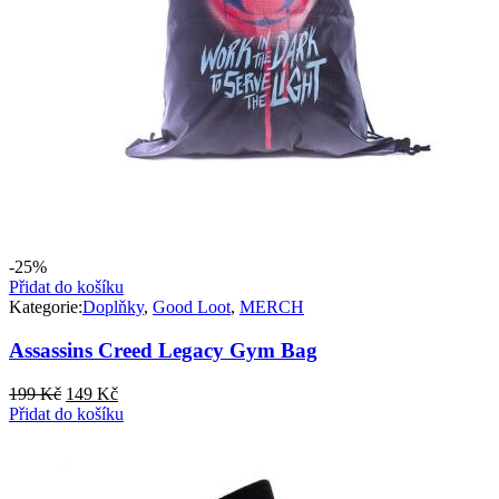
-25%
Přidat do košíku
Kategorie:
Doplňky
,
Good Loot
,
MERCH
Assassins Creed Legacy Gym Bag
Původní
Aktuální
199
Kč
149
Kč
cena
cena
Přidat do košíku
byla:
je:
199 Kč.
149 Kč.