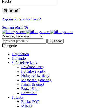
Heslo
Zapomněli jste své heslo?
Seznam přání (0)
Kategorie
PlayStation
Nintendo
Sběratelské karty
Pokémon karty
Fotbalové karty
Hokejové kartičky
Magic the gathering
Italian Brainrot
Brawl Stars
Formule 1
Figurky
Funko POP!
MINIX