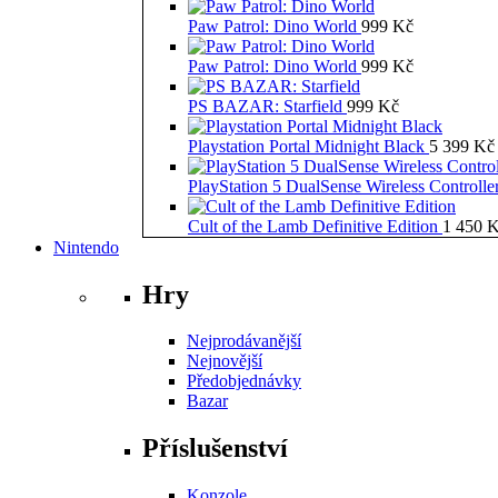
Paw Patrol: Dino World
999
Kč
Paw Patrol: Dino World
999
Kč
PS BAZAR: Starfield
999
Kč
Playstation Portal Midnight Black
5 399
Kč
PlayStation 5 DualSense Wireless Controll
Cult of the Lamb Definitive Edition
1 450
K
Nintendo
Hry
Nejprodávanější
Nejnovější
Předobjednávky
Bazar
Příslušenství
Konzole