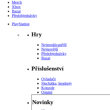
Merch
Xbox
Bazar
Předobjednávky
PlayStation
Hry
Nejprodávanější
Nejnovější
Předobjednávky
Bazar
Příslušenství
Ovladače
Sluchátka, headsety
Konzole
Ostatní
Novinky