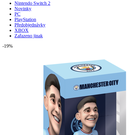
Nintendo Switch 2
Novinky
PC
PlayStation
Předobjednávky
XBOX
Zařazeno jinak
-19%