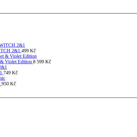
SWITCH 2&1
499
Kč
& Violet Edition
8 599
Kč
&1
749
Kč
c
950
Kč