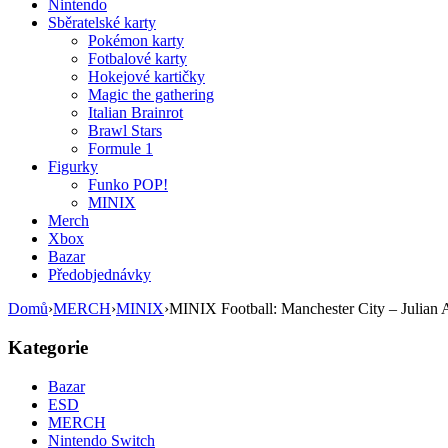
Nintendo
Sběratelské karty
Pokémon karty
Fotbalové karty
Hokejové kartičky
Magic the gathering
Italian Brainrot
Brawl Stars
Formule 1
Figurky
Funko POP!
MINIX
Merch
Xbox
Bazar
Předobjednávky
Domů
›
MERCH
›
MINIX
›
MINIX Football: Manchester City – Julian 
Kategorie
Bazar
ESD
MERCH
Nintendo Switch