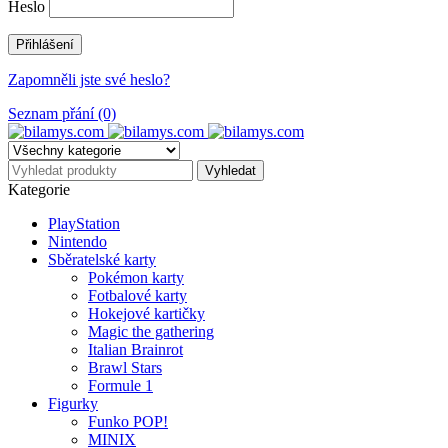
Heslo
Zapomněli jste své heslo?
Seznam přání (0)
Kategorie
PlayStation
Nintendo
Sběratelské karty
Pokémon karty
Fotbalové karty
Hokejové kartičky
Magic the gathering
Italian Brainrot
Brawl Stars
Formule 1
Figurky
Funko POP!
MINIX