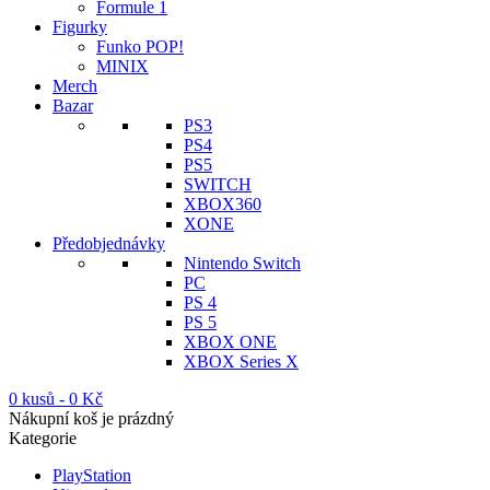
Formule 1
Figurky
Funko POP!
MINIX
Merch
Bazar
PS3
PS4
PS5
SWITCH
XBOX360
XONE
Předobjednávky
Nintendo Switch
PC
PS 4
PS 5
XBOX ONE
XBOX Series X
0 kusů
-
0
Kč
Nákupní koš je prázdný
Kategorie
PlayStation