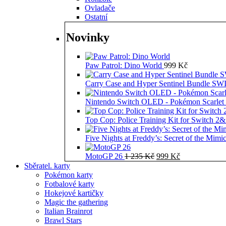
Ovladače
Ostatní
Novinky
Paw Patrol: Dino World
999
Kč
Carry Case and Hyper Sentinel Bundle 
Nintendo Switch OLED - Pokémon Scarlet 
Top Cop: Police Training Kit for Switch 2
Five Nights at Freddy’s: Secret of the Mimi
Původní
Aktuální
MotoGP 26
1 235
Kč
999
Kč
cena
cena
Sběratel. karty
byla:
je:
Pokémon karty
1
999 Kč.
Fotbalové karty
235 Kč.
Hokejové kartičky
Magic the gathering
Italian Brainrot
Brawl Stars