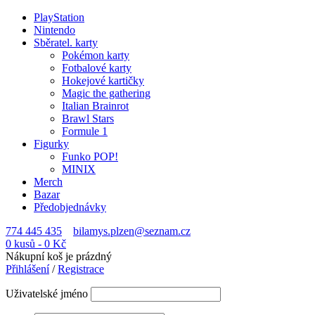
PlayStation
Nintendo
Sběratel. karty
Pokémon karty
Fotbalové karty
Hokejové kartičky
Magic the gathering
Italian Brainrot
Brawl Stars
Formule 1
Figurky
Funko POP!
MINIX
Merch
Bazar
Předobjednávky
774 445 435
bilamys.plzen@seznam.cz
0 kusů
-
0
Kč
Nákupní koš je prázdný
Přihlášení
/
Registrace
Uživatelské jméno