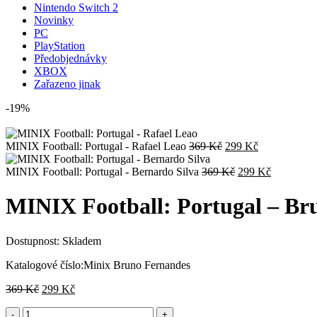
Nintendo Switch 2
Novinky
PC
PlayStation
Předobjednávky
XBOX
Zařazeno jinak
-19%
Původní
Aktuální
MINIX Football: Portugal - Rafael Leao
369
Kč
299
Kč
cena
cena
byla:
Původní
je:
Aktuální
MINIX Football: Portugal - Bernardo Silva
369
Kč
299
Kč
369 Kč.
cena
299 Kč.
cena
byla:
je:
MINIX Football: Portugal – Br
369 Kč.
299 Kč.
Dostupnost:
Skladem
Katalogové číslo:
Minix Bruno Fernandes
Původní
Aktuální
369
Kč
299
Kč
cena
cena
byla:
je: