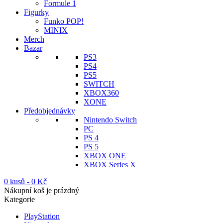
Formule 1
Figurky
Funko POP!
MINIX
Merch
Bazar
PS3
PS4
PS5
SWITCH
XBOX360
XONE
Předobjednávky
Nintendo Switch
PC
PS 4
PS 5
XBOX ONE
XBOX Series X
0 kusů
-
0
Kč
Nákupní koš je prázdný
Kategorie
PlayStation