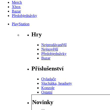
Merch
Xbox
Bazar
Předobjednávky
PlayStation
Hry
Nejprodávanější
Nejnovější
Předobjednávky
Bazar
Příslušenství
Ovladače
Sluchátka, headsety
Konzole
Ostatní
Novinky