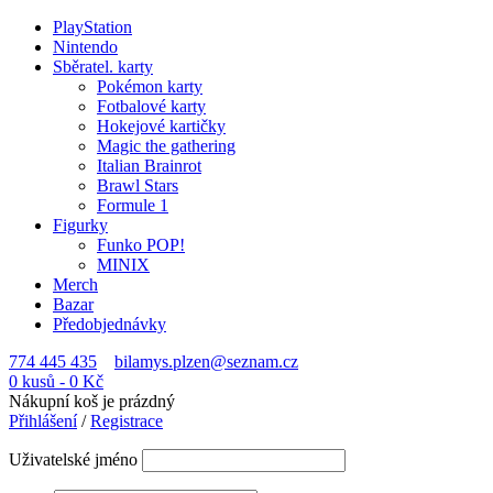
PlayStation
Nintendo
Sběratel. karty
Pokémon karty
Fotbalové karty
Hokejové kartičky
Magic the gathering
Italian Brainrot
Brawl Stars
Formule 1
Figurky
Funko POP!
MINIX
Merch
Bazar
Předobjednávky
774 445 435
bilamys.plzen@seznam.cz
0 kusů
-
0
Kč
Nákupní koš je prázdný
Přihlášení
/
Registrace
Uživatelské jméno