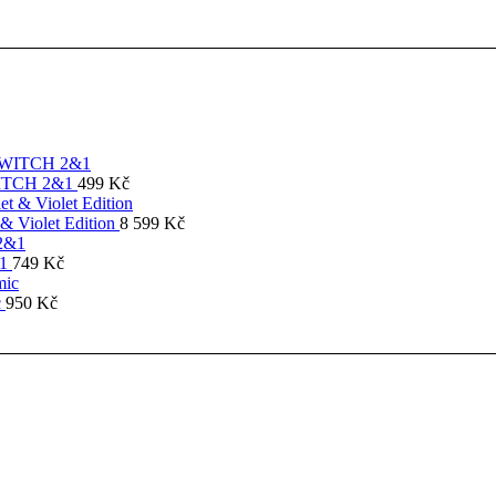
SWITCH 2&1
499
Kč
& Violet Edition
8 599
Kč
&1
749
Kč
c
950
Kč