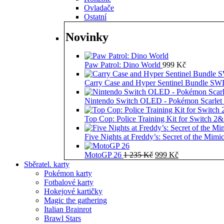
Ovladače
Ostatní
Novinky
Paw Patrol: Dino World
999
Kč
Carry Case and Hyper Sentinel Bundle 
Nintendo Switch OLED - Pokémon Scarlet 
Top Cop: Police Training Kit for Switch 2
Five Nights at Freddy’s: Secret of the Mimi
Původní
Aktuální
MotoGP 26
1 235
Kč
999
Kč
cena
cena
Sběratel. karty
byla:
je:
Pokémon karty
1
999 Kč.
Fotbalové karty
235 Kč.
Hokejové kartičky
Magic the gathering
Italian Brainrot
Brawl Stars