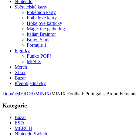
Nintendo
Sběratelské karty
Pokémon karty
Fotbalové karty
Hokejové kartičky
Magic the gathering
Italian Brainrot
Brawl Stars
Formule 1
Figurky
Funko POP!
MINIX
Merch
Xbox
Bazar
Předobjednávky
Domů
›
MERCH
›
MINIX
›
MINIX Football: Portugal – Bruno Fernand
Kategorie
Bazar
ESD
MERCH
Nintendo Switch