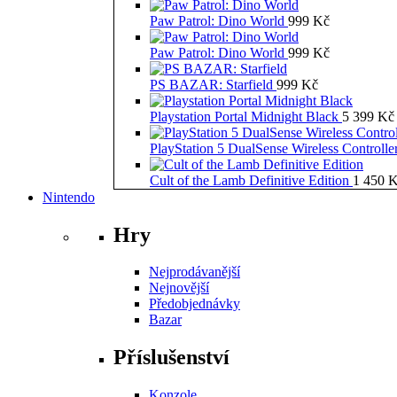
Paw Patrol: Dino World
999
Kč
Paw Patrol: Dino World
999
Kč
PS BAZAR: Starfield
999
Kč
Playstation Portal Midnight Black
5 399
Kč
PlayStation 5 DualSense Wireless Controll
Cult of the Lamb Definitive Edition
1 450
K
Nintendo
Hry
Nejprodávanější
Nejnovější
Předobjednávky
Bazar
Příslušenství
Konzole