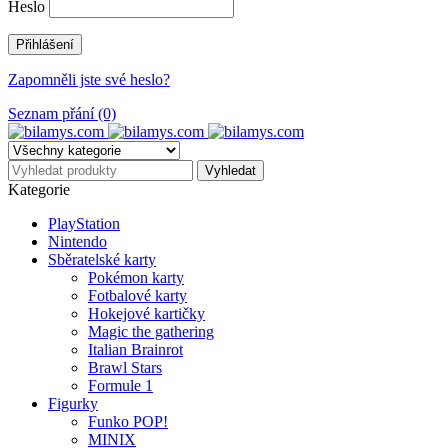
Heslo
Zapomněli jste své heslo?
Seznam přání (0)
Kategorie
PlayStation
Nintendo
Sběratelské karty
Pokémon karty
Fotbalové karty
Hokejové kartičky
Magic the gathering
Italian Brainrot
Brawl Stars
Formule 1
Figurky
Funko POP!
MINIX