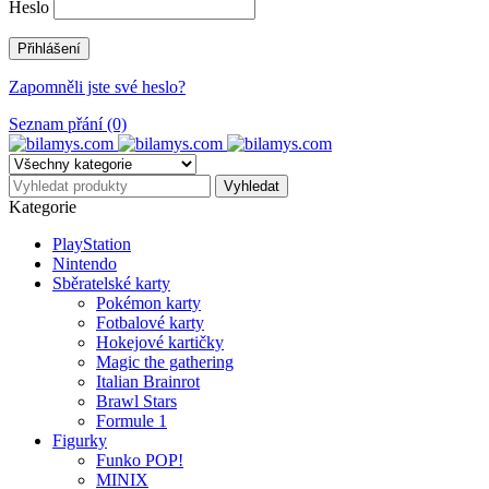
Heslo
Zapomněli jste své heslo?
Seznam přání (0)
Kategorie
PlayStation
Nintendo
Sběratelské karty
Pokémon karty
Fotbalové karty
Hokejové kartičky
Magic the gathering
Italian Brainrot
Brawl Stars
Formule 1
Figurky
Funko POP!
MINIX