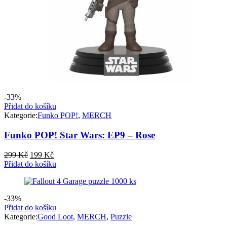
-33%
Přidat do košíku
Kategorie:
Funko POP!
,
MERCH
Funko POP! Star Wars: EP9 – Rose
Původní
Aktuální
299
Kč
199
Kč
cena
cena
Přidat do košíku
byla:
je:
299 Kč.
199 Kč.
-33%
Přidat do košíku
Kategorie:
Good Loot
,
MERCH
,
Puzzle