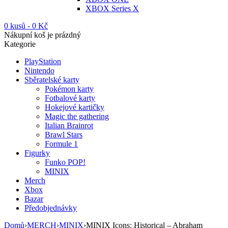
XBOX Series X
0 kusů
-
0
Kč
Nákupní koš je prázdný
Kategorie
PlayStation
Nintendo
Sběratelské karty
Pokémon karty
Fotbalové karty
Hokejové kartičky
Magic the gathering
Italian Brainrot
Brawl Stars
Formule 1
Figurky
Funko POP!
MINIX
Merch
Xbox
Bazar
Předobjednávky
Domů
›
MERCH
›
MINIX
›
MINIX Icons: Historical – Abraham