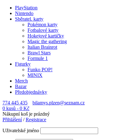
PlayStation
Nintendo
Sběratel. karty
Pokémon karty
Fotbalové karty
Hokejové kartičky
Magic the gathering
Italian Brainrot
Brawl Stars
Formule 1
Figurky
Funko POP!
MINIX
Merch
Bazar
Předobjednávky
774 445 435
bilamys.plzen@seznam.cz
0 kusů
-
0
Kč
Nákupní koš je prázdný
Přihlášení
/
Registrace
Uživatelské jméno