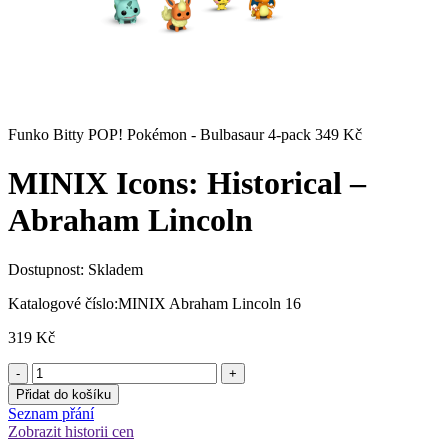
Funko Bitty POP! Pokémon - Bulbasaur 4-pack
349
Kč
MINIX Icons: Historical –
Abraham Lincoln
Dostupnost:
Skladem
Katalogové číslo:
MINIX Abraham Lincoln 16
319
Kč
Přidat do košíku
Seznam přání
Zobrazit historii cen