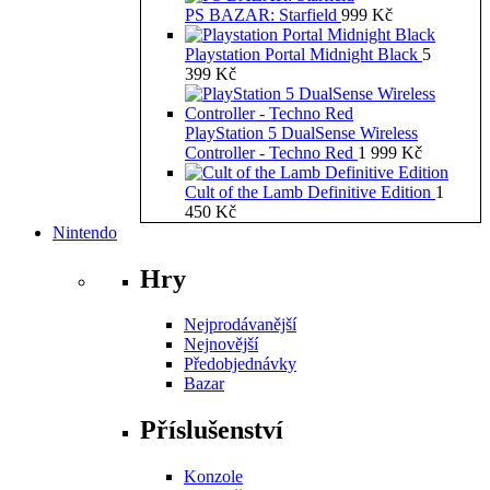
PS BAZAR: Starfield
999
Kč
Playstation Portal Midnight Black
5
399
Kč
PlayStation 5 DualSense Wireless
Controller - Techno Red
1 999
Kč
Cult of the Lamb Definitive Edition
1
450
Kč
Nintendo
Hry
Nejprodávanější
Nejnovější
Předobjednávky
Bazar
Příslušenství
Konzole