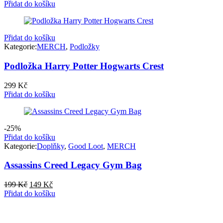
Přidat do košíku
Přidat do košíku
Kategorie:
MERCH
,
Podložky
Podložka Harry Potter Hogwarts Crest
299
Kč
Přidat do košíku
-25%
Přidat do košíku
Kategorie:
Doplňky
,
Good Loot
,
MERCH
Assassins Creed Legacy Gym Bag
Původní
Aktuální
199
Kč
149
Kč
cena
cena
Přidat do košíku
byla:
je:
199 Kč.
149 Kč.