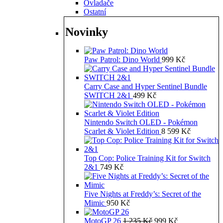
Ovladače
Ostatní
Novinky
Paw Patrol: Dino World
999
Kč
Carry Case and Hyper Sentinel Bundle
SWITCH 2&1
499
Kč
Nintendo Switch OLED - Pokémon
Scarlet & Violet Edition
8 599
Kč
Top Cop: Police Training Kit for Switch
2&1
749
Kč
Five Nights at Freddy’s: Secret of the
Mimic
950
Kč
Původní
Aktuální
MotoGP 26
1 235
Kč
999
Kč