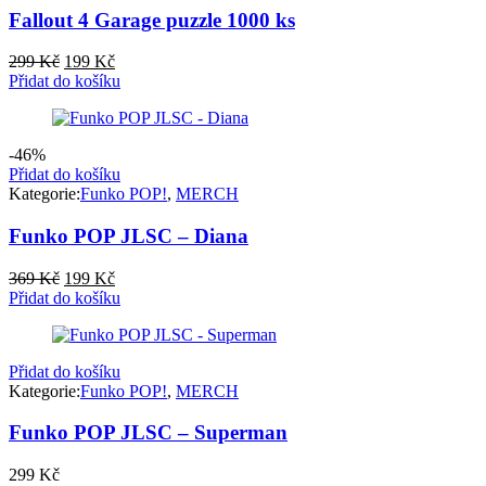
Fallout 4 Garage puzzle 1000 ks
Původní
Aktuální
299
Kč
199
Kč
cena
cena
Přidat do košíku
byla:
je:
299 Kč.
199 Kč.
-46%
Přidat do košíku
Kategorie:
Funko POP!
,
MERCH
Funko POP JLSC – Diana
Původní
Aktuální
369
Kč
199
Kč
cena
cena
Přidat do košíku
byla:
je:
369 Kč.
199 Kč.
Přidat do košíku
Kategorie:
Funko POP!
,
MERCH
Funko POP JLSC – Superman
299
Kč