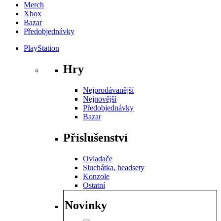
Merch
Xbox
Bazar
Předobjednávky
PlayStation
Hry
Nejprodávanější
Nejnovější
Předobjednávky
Bazar
Příslušenství
Ovladače
Sluchátka, headsety
Konzole
Ostatní
Novinky