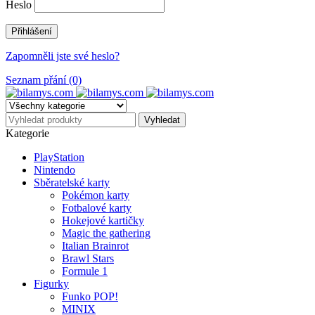
Heslo
Zapomněli jste své heslo?
Seznam přání (0)
Kategorie
PlayStation
Nintendo
Sběratelské karty
Pokémon karty
Fotbalové karty
Hokejové kartičky
Magic the gathering
Italian Brainrot
Brawl Stars
Formule 1
Figurky
Funko POP!
MINIX