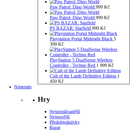
Paw Patrol: Dino World
999
Kč
Paw Patrol: Dino World
999
Kč
PS BAZAR: Starfield
999
Kč
Playstation Portal Midnight Black
5
399
Kč
PlayStation 5 DualSense Wireless
Controller - Techno Red
1 999
Kč
Cult of the Lamb Definitive Edition
1
450
Kč
Nintendo
Hry
Nejprodávanější
Nejnovější
Předobjednávky
Bazar