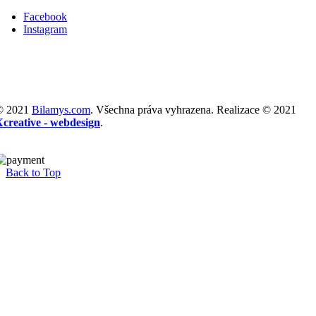
Facebook
Instagram
© 2021
Bilamys.com
. Všechna práva vyhrazena. Realizace © 2021
Xcreative - webdesign
.
Back to Top