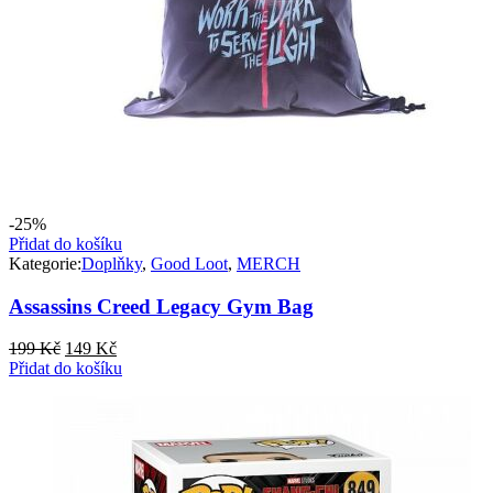
-25%
Přidat do košíku
Kategorie:
Doplňky
,
Good Loot
,
MERCH
Assassins Creed Legacy Gym Bag
Původní
Aktuální
199
Kč
149
Kč
cena
cena
Přidat do košíku
byla:
je:
199 Kč.
149 Kč.