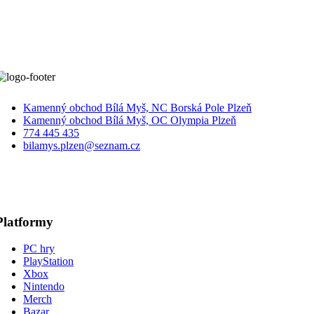
byla:
je:
299 Kč.
150 Kč.
Kamenný obchod Bílá Myš, NC Borská Pole Plzeň
Kamenný obchod Bílá Myš, OC Olympia Plzeň
774 445 435
bilamys.plzen@seznam.cz
Platformy
PC hry
PlayStation
Xbox
Nintendo
Merch
Bazar