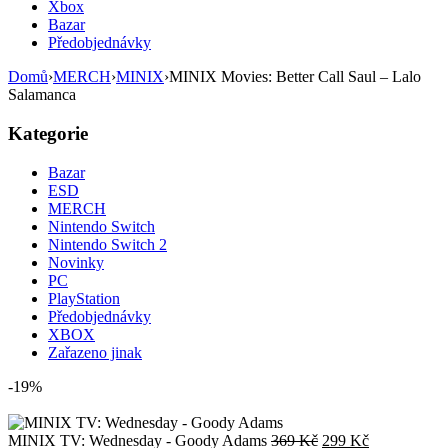
Xbox
Bazar
Předobjednávky
Domů
›
MERCH
›
MINIX
›
MINIX Movies: Better Call Saul – Lalo
Salamanca
Kategorie
Bazar
ESD
MERCH
Nintendo Switch
Nintendo Switch 2
Novinky
PC
PlayStation
Předobjednávky
XBOX
Zařazeno jinak
-19%
Původní
Aktuální
MINIX TV: Wednesday - Goody Adams
369
Kč
299
Kč