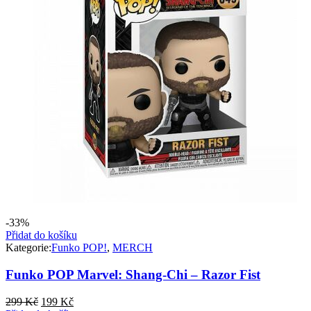
-33%
Přidat do košíku
Kategorie:
Funko POP!
,
MERCH
Funko POP Marvel: Shang-Chi – Razor Fist
Původní
Aktuální
299
Kč
199
Kč