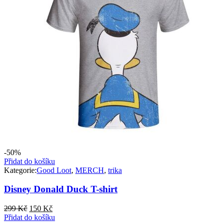
-50%
Přidat do košíku
Kategorie:
Good Loot
,
MERCH
,
trika
Disney Donald Duck T-shirt
Původní
Aktuální
299
Kč
150
Kč
cena
cena
Přidat do košíku