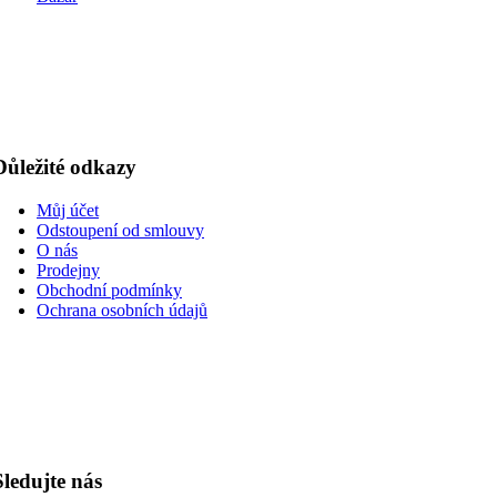
Důležité odkazy
Můj účet
Odstoupení od smlouvy
O nás
Prodejny
Obchodní podmínky
Ochrana osobních údajů
Sledujte nás