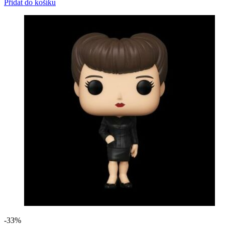
cena
cena
Přidat do košíku
byla:
je:
299 Kč.
199 Kč.
-33%