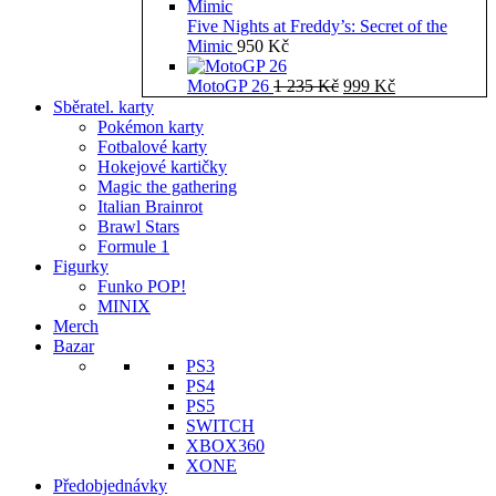
Five Nights at Freddy’s: Secret of the
Mimic
950
Kč
Původní
Aktuální
MotoGP 26
1 235
Kč
999
Kč
cena
cena
Sběratel. karty
byla:
je:
Pokémon karty
1
999 Kč.
Fotbalové karty
235 Kč.
Hokejové kartičky
Magic the gathering
Italian Brainrot
Brawl Stars
Formule 1
Figurky
Funko POP!
MINIX
Merch
Bazar
PS3
PS4
PS5
SWITCH
XBOX360
XONE
Předobjednávky