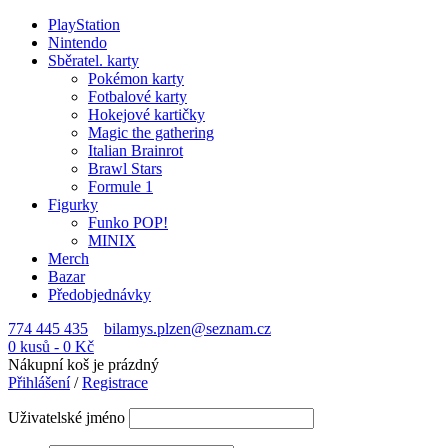
PlayStation
Nintendo
Sběratel. karty
Pokémon karty
Fotbalové karty
Hokejové kartičky
Magic the gathering
Italian Brainrot
Brawl Stars
Formule 1
Figurky
Funko POP!
MINIX
Merch
Bazar
Předobjednávky
774 445 435
bilamys.plzen@seznam.cz
0 kusů
-
0
Kč
Nákupní koš je prázdný
Přihlášení
/
Registrace
Uživatelské jméno