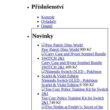
Příslušenství
Konzole
Ovladače
Ostatní
Novinky
Paw Patrol: Dino World
999
Kč
Carry Case and Hyper Sentinel Bundle
SWITCH 2&1
499
Kč
Nintendo Switch OLED - Pokémon
Scarlet & Violet Edition
8 599
Kč
Top Cop: Police Training Kit for Switch
2&1
749
Kč