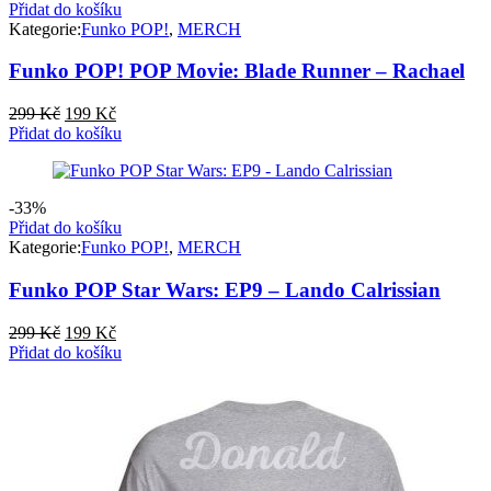
Přidat do košíku
Kategorie:
Funko POP!
,
MERCH
Funko POP! POP Movie: Blade Runner – Rachael
Původní
Aktuální
299
Kč
199
Kč
cena
cena
Přidat do košíku
byla:
je:
299 Kč.
199 Kč.
-33%
Přidat do košíku
Kategorie:
Funko POP!
,
MERCH
Funko POP Star Wars: EP9 – Lando Calrissian
Původní
Aktuální
299
Kč
199
Kč
cena
cena
Přidat do košíku
byla:
je:
299 Kč.
199 Kč.