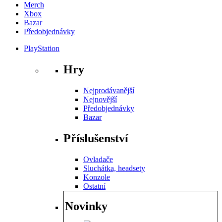
Merch
Xbox
Bazar
Předobjednávky
PlayStation
Hry
Nejprodávanější
Nejnovější
Předobjednávky
Bazar
Příslušenství
Ovladače
Sluchátka, headsety
Konzole
Ostatní
Novinky