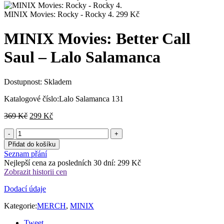
cena
cena
byla:
je:
MINIX Movies: Rocky - Rocky 4.
299
Kč
369 Kč.
299 Kč.
MINIX Movies: Better Call
Saul – Lalo Salamanca
Dostupnost:
Skladem
Katalogové číslo:
Lalo Salamanca 131
Původní
Aktuální
369
Kč
299
Kč
cena
cena
byla:
je:
369 Kč.
299 Kč.
Přidat do košíku
Seznam přání
Nejlepší cena za posledních 30 dní:
299
Kč
Zobrazit historii cen
Dodací údaje
Kategorie:
MERCH
,
MINIX
Tweet