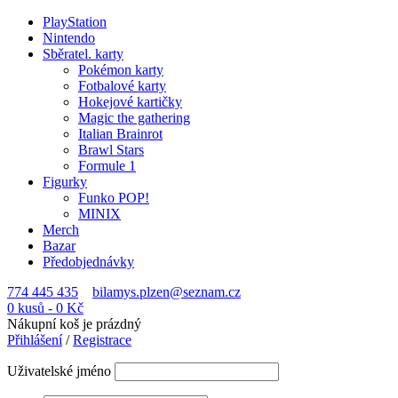
PlayStation
Nintendo
Sběratel. karty
Pokémon karty
Fotbalové karty
Hokejové kartičky
Magic the gathering
Italian Brainrot
Brawl Stars
Formule 1
Figurky
Funko POP!
MINIX
Merch
Bazar
Předobjednávky
774 445 435
bilamys.plzen@seznam.cz
0 kusů
-
0
Kč
Nákupní koš je prázdný
Přihlášení
/
Registrace
Uživatelské jméno