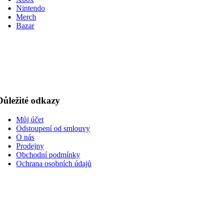
Nintendo
Merch
Bazar
Důležité odkazy
Můj účet
Odstoupení od smlouvy
O nás
Prodejny
Obchodní podmínky
Ochrana osobních údajů