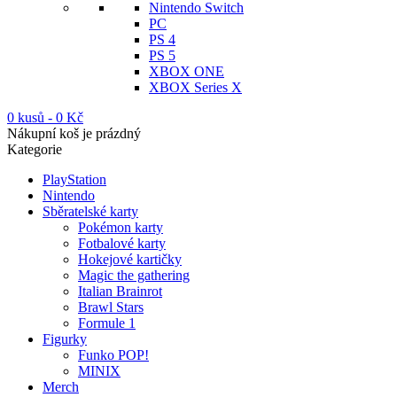
Nintendo Switch
PC
PS 4
PS 5
XBOX ONE
XBOX Series X
0 kusů
-
0
Kč
Nákupní koš je prázdný
Kategorie
PlayStation
Nintendo
Sběratelské karty
Pokémon karty
Fotbalové karty
Hokejové kartičky
Magic the gathering
Italian Brainrot
Brawl Stars
Formule 1
Figurky
Funko POP!
MINIX
Merch