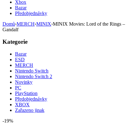
Xbox
Bazar
Předobjednávky
Domů
›
MERCH
›
MINIX
›
MINIX Movies: Lord of the Rings –
Gandalf
Kategorie
Bazar
ESD
MERCH
Nintendo Switch
Nintendo Switch 2
Novinky
PC
PlayStation
Předobjednávky
XBOX
Zařazeno jinak
-19%