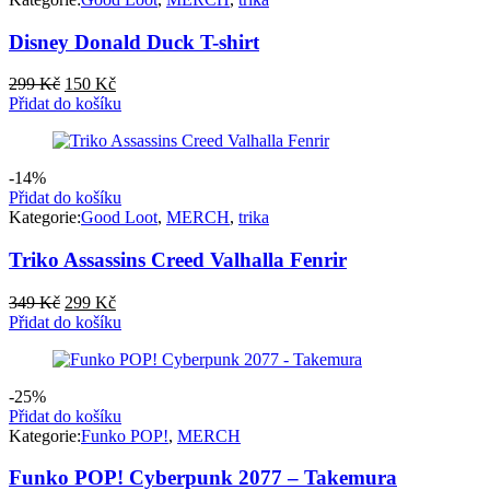
Disney Donald Duck T-shirt
Původní
Aktuální
299
Kč
150
Kč
cena
cena
Přidat do košíku
byla:
je:
299 Kč.
150 Kč.
-14%
Přidat do košíku
Kategorie:
Good Loot
,
MERCH
,
trika
Triko Assassins Creed Valhalla Fenrir
Původní
Aktuální
349
Kč
299
Kč
cena
cena
Přidat do košíku
byla:
je:
349 Kč.
299 Kč.
-25%
Přidat do košíku
Kategorie:
Funko POP!
,
MERCH
Funko POP! Cyberpunk 2077 – Takemura