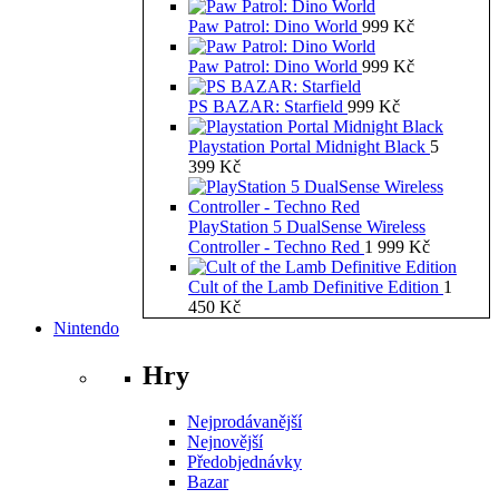
Paw Patrol: Dino World
999
Kč
Paw Patrol: Dino World
999
Kč
PS BAZAR: Starfield
999
Kč
Playstation Portal Midnight Black
5
399
Kč
PlayStation 5 DualSense Wireless
Controller - Techno Red
1 999
Kč
Cult of the Lamb Definitive Edition
1
450
Kč
Nintendo
Hry
Nejprodávanější
Nejnovější
Předobjednávky
Bazar