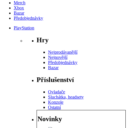
Merch
Xbox
Bazar
Předobjednávky
PlayStation
Hry
Nejprodávanější
Nejnovější
Předobjednávky
Bazar
Příslušenství
Ovladače
Sluchátka, headsety
Konzole
Ostatní
Novinky