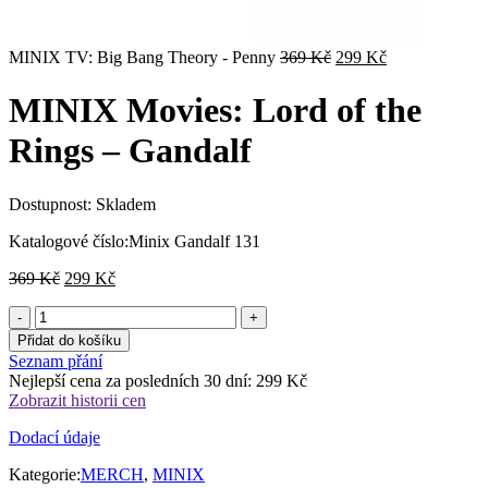
Původní
Aktuální
MINIX TV: Big Bang Theory - Penny
369
Kč
299
Kč
cena
cena
byla:
je:
MINIX Movies: Lord of the
369 Kč.
299 Kč.
Rings – Gandalf
Dostupnost:
Skladem
Katalogové číslo:
Minix Gandalf 131
Původní
Aktuální
369
Kč
299
Kč
cena
cena
byla:
je:
369 Kč.
299 Kč.
Přidat do košíku
Seznam přání
Nejlepší cena za posledních 30 dní:
299
Kč
Zobrazit historii cen
Dodací údaje
Kategorie:
MERCH
,
MINIX