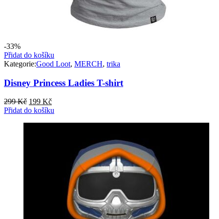
-33%
Přidat do košíku
Kategorie:
Good Loot
,
MERCH
,
trika
Disney Princess Ladies T-shirt
Původní
Aktuální
299
Kč
199
Kč
cena
cena
Přidat do košíku
byla:
je:
299 Kč.
199 Kč.