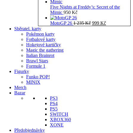
Five Nights at Freddy’s: Secret of the
Mimic
950
Kč
Původní
Aktuální
MotoGP 26
1 235
Kč
999
Kč
cena
cena
Sběratel. karty
byla:
je:
Pokémon karty
1
999 Kč.
Fotbalové karty
235 Kč.
Hokejové kartičky
Magic the gathering
Italian Brainrot
Brawl Stars
Formule 1
Figurky
Funko POP!
MINIX
Merch
Bazar
PS3
PS4
PS5
SWITCH
XBOX360
XONE
Předobjednávky