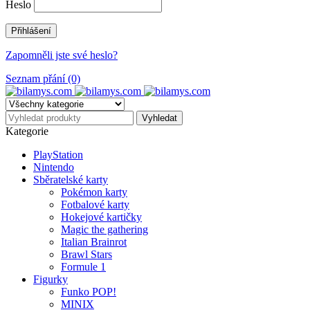
Heslo
Zapomněli jste své heslo?
Seznam přání (0)
Kategorie
PlayStation
Nintendo
Sběratelské karty
Pokémon karty
Fotbalové karty
Hokejové kartičky
Magic the gathering
Italian Brainrot
Brawl Stars
Formule 1
Figurky
Funko POP!
MINIX