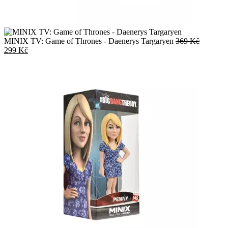
Původní
MINIX TV: Game of Thrones - Daenerys Targaryen
369
Kč
Aktuální
cena
299
Kč
cena
byla:
je:
369 Kč.
299 Kč.