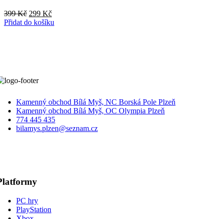
Původní
Aktuální
399
Kč
299
Kč
cena
cena
Přidat do košíku
byla:
je:
399 Kč.
299 Kč.
Kamenný obchod Bílá Myš, NC Borská Pole Plzeň
Kamenný obchod Bílá Myš, OC Olympia Plzeň
774 445 435
bilamys.plzen@seznam.cz
Platformy
PC hry
PlayStation
Xbox