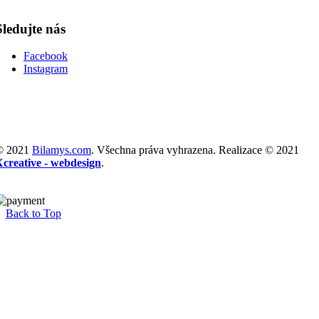
Sledujte nás
Facebook
Instagram
© 2021
Bilamys.com
. Všechna práva vyhrazena. Realizace © 2021
Xcreative - webdesign
.
Back to Top