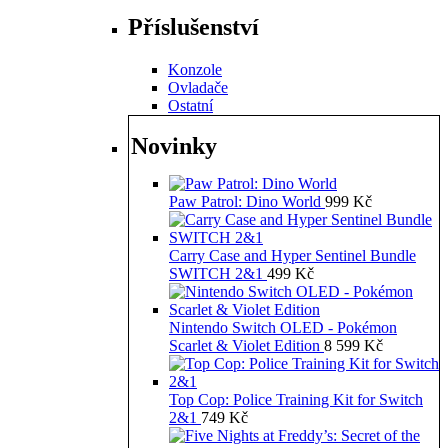
Příslušenství
Konzole
Ovladače
Ostatní
Novinky
Paw Patrol: Dino World
999
Kč
Carry Case and Hyper Sentinel Bundle
SWITCH 2&1
499
Kč
Nintendo Switch OLED - Pokémon
Scarlet & Violet Edition
8 599
Kč
Top Cop: Police Training Kit for Switch
2&1
749
Kč