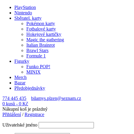
PlayStation
Nintendo
Sběratel. karty
Pokémon karty
Fotbalové karty
Hokejové kartičky
Magic the gathering
Italian Brainrot
Brawl Stars
Formule 1
Figurky
Funko POP!
MINIX
Merch
Bazar
Předobjednávky
774 445 435
bilamys.plzen@seznam.cz
0 kusů
-
0
Kč
Nákupní koš je prázdný
Přihlášení
/
Registrace
Uživatelské jméno