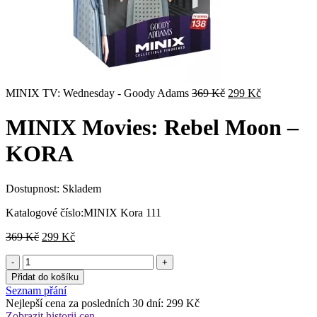
Původní
Aktuální
MINIX TV: Wednesday - Goody Adams
369
Kč
299
Kč
cena
cena
byla:
je:
MINIX Movies: Rebel Moon –
369 Kč.
299 Kč.
KORA
Dostupnost:
Skladem
Katalogové číslo:
MINIX Kora 111
Původní
Aktuální
369
Kč
299
Kč
cena
cena
byla:
je:
369 Kč.
299 Kč.
Přidat do košíku
Seznam přání
Nejlepší cena za posledních 30 dní:
299
Kč
Zobrazit historii cen