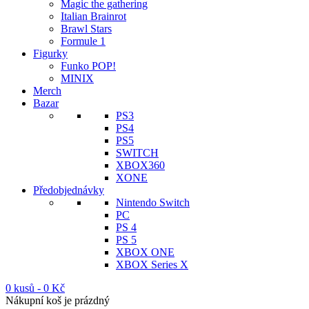
Magic the gathering
Italian Brainrot
Brawl Stars
Formule 1
Figurky
Funko POP!
MINIX
Merch
Bazar
PS3
PS4
PS5
SWITCH
XBOX360
XONE
Předobjednávky
Nintendo Switch
PC
PS 4
PS 5
XBOX ONE
XBOX Series X
0 kusů
-
0
Kč
Nákupní koš je prázdný