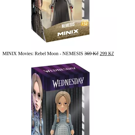
Původní
Aktuální
MINIX Movies: Rebel Moon - NEMESIS
369
Kč
299
Kč
cena
cena
byla:
je:
369 Kč.
299 Kč.