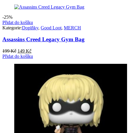
-25%
Přidat do košíku
Kategorie:
Doplňky
,
Good Loot
,
MERCH
Assassins Creed Legacy Gym Bag
Původní
Aktuální
199
Kč
149
Kč
cena
cena
Přidat do košíku
byla:
je:
199 Kč.
149 Kč.