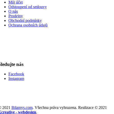
Můj účet
Odstoupení od smlouvy
O nás
Prodejny
Obchodní podmínky
Ochrana osobních údajů
Sledujte nás
Facebook
Instagram
© 2021
Bilamys.com
. Všechna práva vyhrazena. Realizace © 2021
Xcreative - webdesign
.