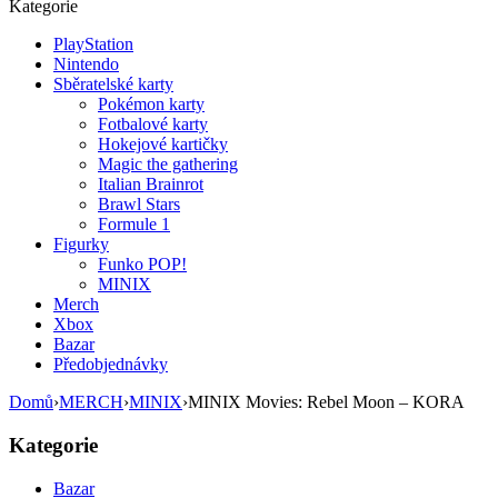
Kategorie
PlayStation
Nintendo
Sběratelské karty
Pokémon karty
Fotbalové karty
Hokejové kartičky
Magic the gathering
Italian Brainrot
Brawl Stars
Formule 1
Figurky
Funko POP!
MINIX
Merch
Xbox
Bazar
Předobjednávky
Domů
›
MERCH
›
MINIX
›
MINIX Movies: Rebel Moon – KORA
Kategorie
Bazar