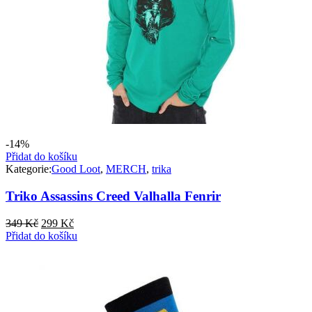
-14%
Přidat do košíku
Kategorie:
Good Loot
,
MERCH
,
trika
Triko Assassins Creed Valhalla Fenrir
Původní
Aktuální
349
Kč
299
Kč
cena
cena
Přidat do košíku
byla:
je:
349 Kč.
299 Kč.