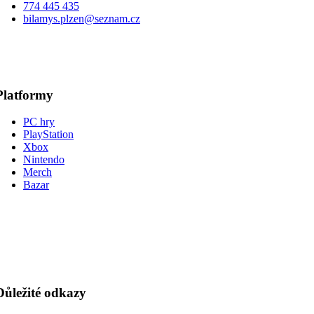
774 445 435
bilamys.plzen@seznam.cz
Platformy
PC hry
PlayStation
Xbox
Nintendo
Merch
Bazar
Důležité odkazy