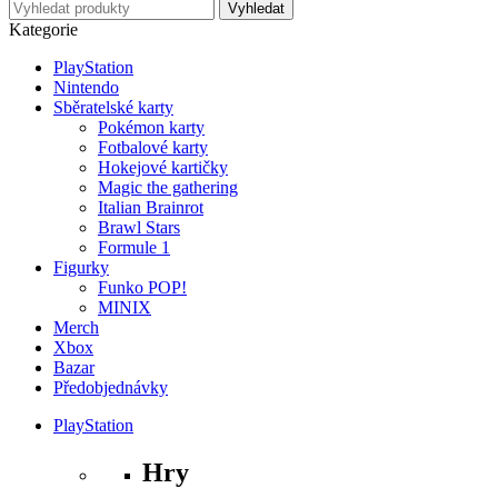
Kategorie
PlayStation
Nintendo
Sběratelské karty
Pokémon karty
Fotbalové karty
Hokejové kartičky
Magic the gathering
Italian Brainrot
Brawl Stars
Formule 1
Figurky
Funko POP!
MINIX
Merch
Xbox
Bazar
Předobjednávky
PlayStation
Hry