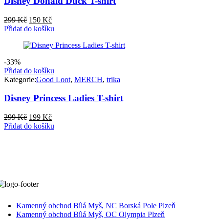
Disney Donald Duck T-shirt
Původní
Aktuální
299
Kč
150
Kč
cena
cena
Přidat do košíku
byla:
je:
299 Kč.
150 Kč.
-33%
Přidat do košíku
Kategorie:
Good Loot
,
MERCH
,
trika
Disney Princess Ladies T-shirt
Původní
Aktuální
299
Kč
199
Kč
cena
cena
Přidat do košíku
byla:
je:
299 Kč.
199 Kč.
Kamenný obchod Bílá Myš, NC Borská Pole Plzeň
Kamenný obchod Bílá Myš, OC Olympia Plzeň