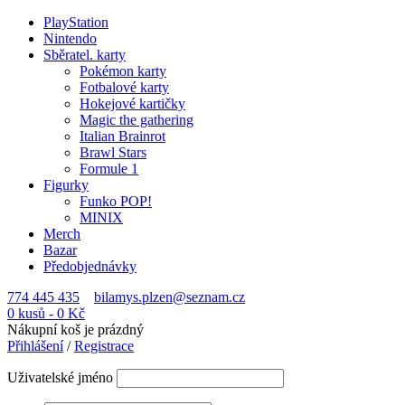
PlayStation
Nintendo
Sběratel. karty
Pokémon karty
Fotbalové karty
Hokejové kartičky
Magic the gathering
Italian Brainrot
Brawl Stars
Formule 1
Figurky
Funko POP!
MINIX
Merch
Bazar
Předobjednávky
774 445 435
bilamys.plzen@seznam.cz
0 kusů
-
0
Kč
Nákupní koš je prázdný
Přihlášení
/
Registrace
Uživatelské jméno