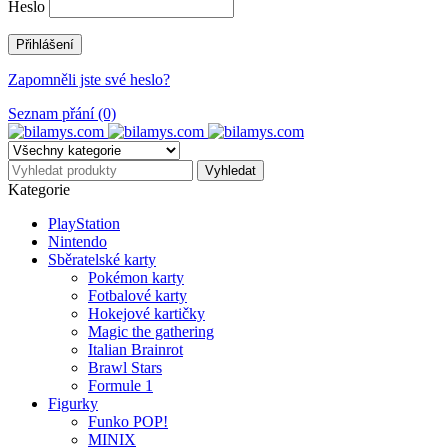
Heslo
Zapomněli jste své heslo?
Seznam přání (0)
Kategorie
PlayStation
Nintendo
Sběratelské karty
Pokémon karty
Fotbalové karty
Hokejové kartičky
Magic the gathering
Italian Brainrot
Brawl Stars
Formule 1
Figurky
Funko POP!
MINIX