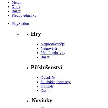
Merch
Xbox
Bazar
Předobjednávky
PlayStation
Hry
Nejprodávanější
Nejnovější
Předobjednávky
Bazar
Příslušenství
Ovladače
Sluchátka, headsety
Konzole
Ostatní
Novinky