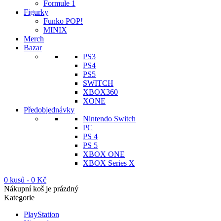
Formule 1
Figurky
Funko POP!
MINIX
Merch
Bazar
PS3
PS4
PS5
SWITCH
XBOX360
XONE
Předobjednávky
Nintendo Switch
PC
PS 4
PS 5
XBOX ONE
XBOX Series X
0 kusů
-
0
Kč
Nákupní koš je prázdný
Kategorie
PlayStation