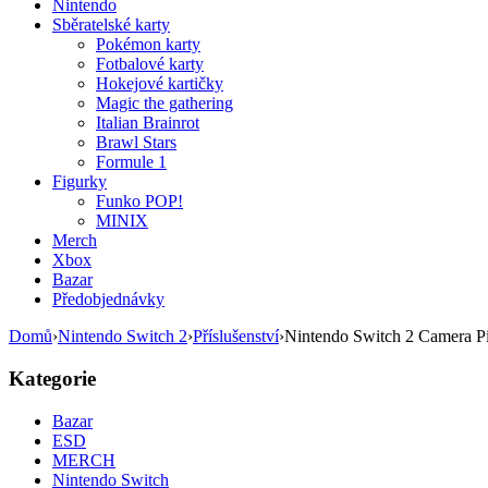
Nintendo
Sběratelské karty
Pokémon karty
Fotbalové karty
Hokejové kartičky
Magic the gathering
Italian Brainrot
Brawl Stars
Formule 1
Figurky
Funko POP!
MINIX
Merch
Xbox
Bazar
Předobjednávky
Domů
›
Nintendo Switch 2
›
Příslušenství
›
Nintendo Switch 2 Camera Pi
Kategorie
Bazar
ESD
MERCH
Nintendo Switch