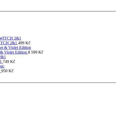
SWITCH 2&1
499
Kč
& Violet Edition
8 599
Kč
&1
749
Kč
c
950
Kč