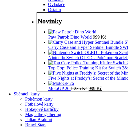
Ovladače
Ostatní
Novinky
Paw Patrol: Dino World
999
Kč
Carry Case and Hyper Sentinel Bundle 
Nintendo Switch OLED - Pokémon Scarlet 
Top Cop: Police Training Kit for Switch 2
Five Nights at Freddy’s: Secret of the Mimi
Původní
Aktuální
MotoGP 26
1 235
Kč
999
Kč
cena
cena
Sběratel. karty
byla:
je:
Pokémon karty
1
999 Kč.
Fotbalové karty
235 Kč.
Hokejové kartičky
Magic the gathering
Italian Brainrot
Brawl Stars