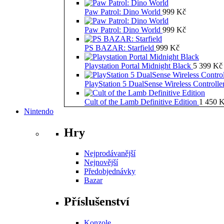
Paw Patrol: Dino World
999
Kč
Paw Patrol: Dino World
999
Kč
PS BAZAR: Starfield
999
Kč
Playstation Portal Midnight Black
5 399
Kč
PlayStation 5 DualSense Wireless Controll
Cult of the Lamb Definitive Edition
1 450
K
Nintendo
Hry
Nejprodávanější
Nejnovější
Předobjednávky
Bazar
Příslušenství
Konzole