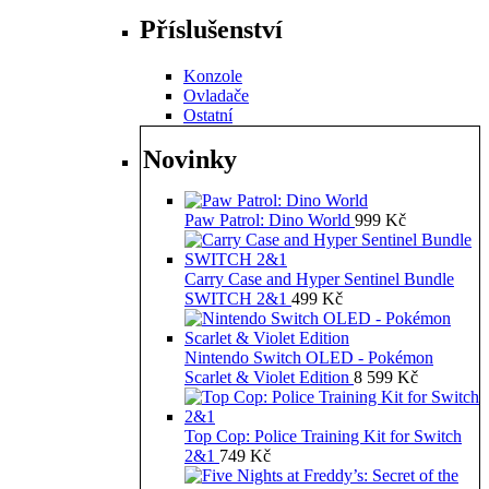
Příslušenství
Konzole
Ovladače
Ostatní
Novinky
Paw Patrol: Dino World
999
Kč
Carry Case and Hyper Sentinel Bundle
SWITCH 2&1
499
Kč
Nintendo Switch OLED - Pokémon
Scarlet & Violet Edition
8 599
Kč
Top Cop: Police Training Kit for Switch
2&1
749
Kč