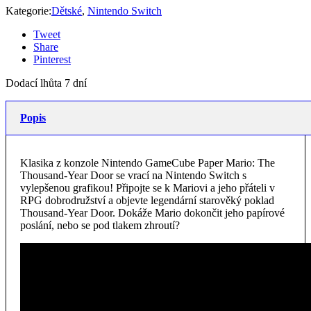
Kategorie:
Dětské
,
Nintendo Switch
Tweet
Share
Pinterest
Dodací lhůta 7 dní
Popis
Klasika z konzole Nintendo GameCube Paper Mario: The
Thousand-Year Door se vrací na Nintendo Switch s
vylepšenou grafikou! Připojte se k Mariovi a jeho přáteli v
RPG dobrodružství a objevte legendární starověký poklad
Thousand-Year Door. Dokáže Mario dokončit jeho papírové
poslání, nebo se pod tlakem zhroutí?