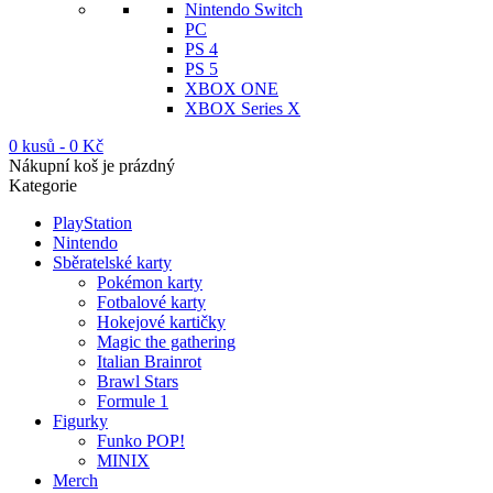
Nintendo Switch
PC
PS 4
PS 5
XBOX ONE
XBOX Series X
0 kusů
-
0
Kč
Nákupní koš je prázdný
Kategorie
PlayStation
Nintendo
Sběratelské karty
Pokémon karty
Fotbalové karty
Hokejové kartičky
Magic the gathering
Italian Brainrot
Brawl Stars
Formule 1
Figurky
Funko POP!
MINIX
Merch