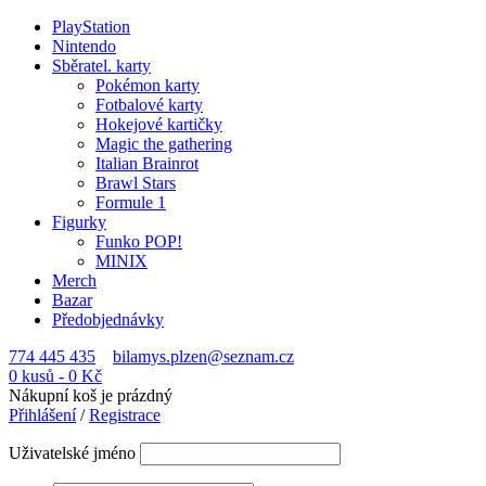
PlayStation
Nintendo
Sběratel. karty
Pokémon karty
Fotbalové karty
Hokejové kartičky
Magic the gathering
Italian Brainrot
Brawl Stars
Formule 1
Figurky
Funko POP!
MINIX
Merch
Bazar
Předobjednávky
774 445 435
bilamys.plzen@seznam.cz
0 kusů
-
0
Kč
Nákupní koš je prázdný
Přihlášení
/
Registrace
Uživatelské jméno