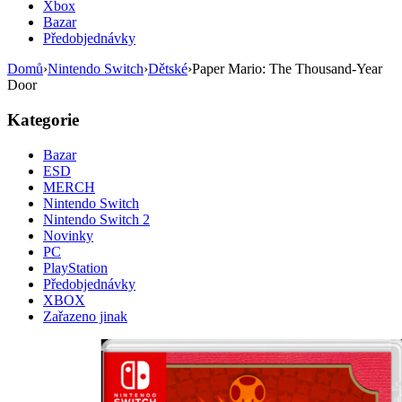
Xbox
Bazar
Předobjednávky
Domů
›
Nintendo Switch
›
Dětské
›
Paper Mario: The Thousand-Year
Door
Kategorie
Bazar
ESD
MERCH
Nintendo Switch
Nintendo Switch 2
Novinky
PC
PlayStation
Předobjednávky
XBOX
Zařazeno jinak