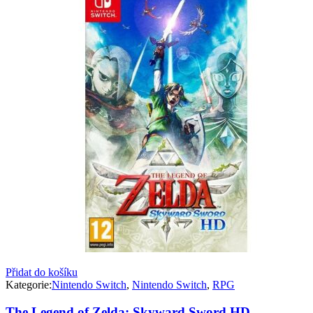
Přidat do košíku
Kategorie:
Nintendo Switch
,
Nintendo Switch
,
RPG
The Legend of Zelda: Skyward Sword HD