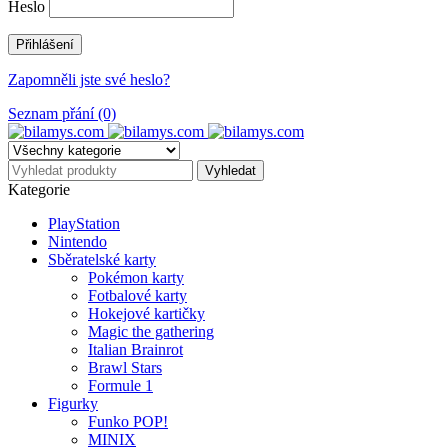
Heslo
Zapomněli jste své heslo?
Seznam přání (0)
Kategorie
PlayStation
Nintendo
Sběratelské karty
Pokémon karty
Fotbalové karty
Hokejové kartičky
Magic the gathering
Italian Brainrot
Brawl Stars
Formule 1
Figurky
Funko POP!
MINIX