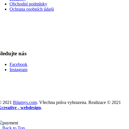
Obchodní podmínky
Ochrana osobních údajů
Sledujte nás
Facebook
Instagram
© 2021
Bilamys.com
. Všechna práva vyhrazena. Realizace © 2021
Xcreative - webdesign
.
Back to Top