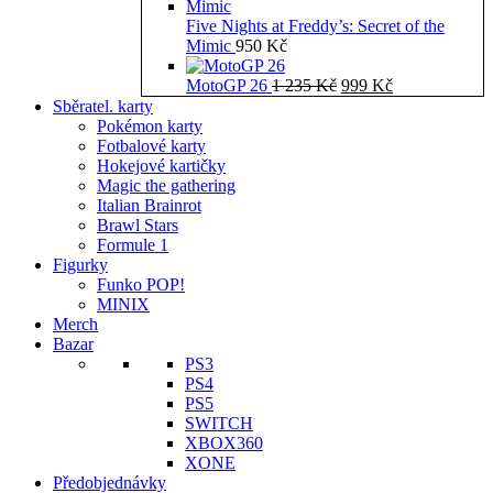
Five Nights at Freddy’s: Secret of the
Mimic
950
Kč
Původní
Aktuální
MotoGP 26
1 235
Kč
999
Kč
cena
cena
Sběratel. karty
byla:
je:
Pokémon karty
1
999 Kč.
Fotbalové karty
235 Kč.
Hokejové kartičky
Magic the gathering
Italian Brainrot
Brawl Stars
Formule 1
Figurky
Funko POP!
MINIX
Merch
Bazar
PS3
PS4
PS5
SWITCH
XBOX360
XONE
Předobjednávky