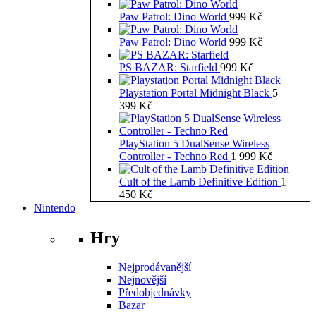
Paw Patrol: Dino World
999
Kč
Paw Patrol: Dino World
999
Kč
PS BAZAR: Starfield
999
Kč
Playstation Portal Midnight Black
5
399
Kč
PlayStation 5 DualSense Wireless
Controller - Techno Red
1 999
Kč
Cult of the Lamb Definitive Edition
1
450
Kč
Nintendo
Hry
Nejprodávanější
Nejnovější
Předobjednávky
Bazar