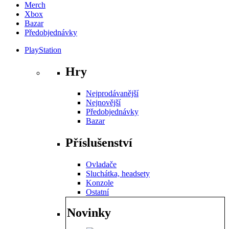
Merch
Xbox
Bazar
Předobjednávky
PlayStation
Hry
Nejprodávanější
Nejnovější
Předobjednávky
Bazar
Příslušenství
Ovladače
Sluchátka, headsety
Konzole
Ostatní
Novinky