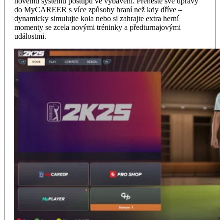
novému systému postupu ve vybavení. Přeneste své úpravy
do MyCAREER s více způsoby hraní než kdy dříve –
dynamicky simulujte kola nebo si zahrajte extra herní
momenty se zcela novými tréninky a předturnajovými
událostmi.