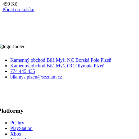
499
Kč
Přidat do košíku
Kamenný obchod Bílá Myš, NC Borská Pole Plzeň
Kamenný obchod Bílá Myš, OC Olympia Plzeň
774 445 435
bilamys.plzen@seznam.cz
Platformy
PC hry
PlayStation
Xbox