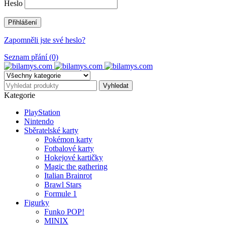
Heslo
Zapomněli jste své heslo?
Seznam přání (0)
Kategorie
PlayStation
Nintendo
Sběratelské karty
Pokémon karty
Fotbalové karty
Hokejové kartičky
Magic the gathering
Italian Brainrot
Brawl Stars
Formule 1
Figurky
Funko POP!
MINIX