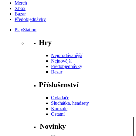
Merch
Xbox
Bazar
Předobjednávky
PlayStation
Hry
Nejprodávanější
Nejnovější
Předobjednávky
Bazar
Příslušenství
Ovladače
Sluchátka, headsety
Konzole
Ostatní
Novinky