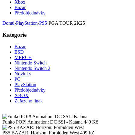
Xbox
Bazar
Předobjednávky
Domů
›
PlayStation
›
PS5
›
PGA TOUR 2K25
Kategorie
Bazar
ESD
MERCH
Nintendo Switch
Nintendo Switch 2
Novinky
PC
PlayStation
Předobjednávky
XBOX
Zařazeno jinak
Funko POP! Animation: DC SSI - Katana
449
Kč
PS5 BAZAR: Horizon: Forbidden West
499
Kč