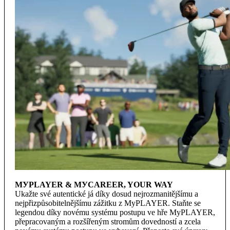
MУPLAYER & MУCAREER, YOUR WAY
Ukažte své autentické já díky dosud nejrozmanitějšímu a
nejpřizpůsobitelnějšímu zážitku z MyPLAYER. Staňte se
legendou díky novému systému postupu ve hře MyPLAYER,
přepracovaným a rozšířeným stromům dovedností a zcela