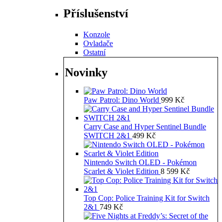
Příslušenství
Konzole
Ovladače
Ostatní
Novinky
Paw Patrol: Dino World
999
Kč
Carry Case and Hyper Sentinel Bundle
SWITCH 2&1
499
Kč
Nintendo Switch OLED - Pokémon
Scarlet & Violet Edition
8 599
Kč
Top Cop: Police Training Kit for Switch
2&1
749
Kč