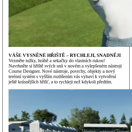
VÁŠE VYSNĚNÉ HŘIŠTĚ – RYCHLEJI, SNADNĚJI
Vezměte tužky, hrábě a sekačky do vlastních rukou!
Navrhněte si hřiště svých snů v novém a vylepšeném nástroji
Course Designer. Nové nástroje, povrchy, objekty a nový
terénní systém s vyšším rozlišením vás vybaví k vytvoření
ještě krásnějších hřišť, a to rychleji než kdykoli předtím.