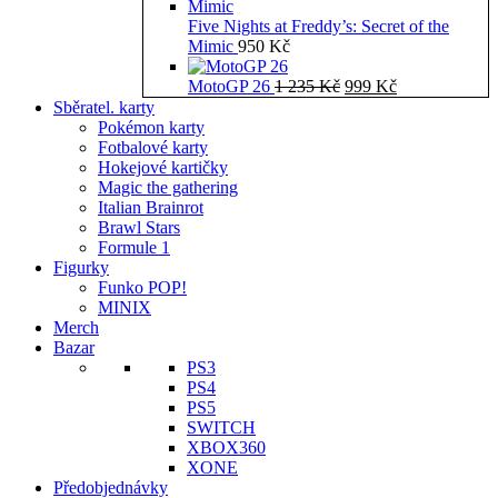
Five Nights at Freddy’s: Secret of the
Mimic
950
Kč
Původní
Aktuální
MotoGP 26
1 235
Kč
999
Kč
cena
cena
Sběratel. karty
byla:
je:
Pokémon karty
1
999 Kč.
Fotbalové karty
235 Kč.
Hokejové kartičky
Magic the gathering
Italian Brainrot
Brawl Stars
Formule 1
Figurky
Funko POP!
MINIX
Merch
Bazar
PS3
PS4
PS5
SWITCH
XBOX360
XONE
Předobjednávky