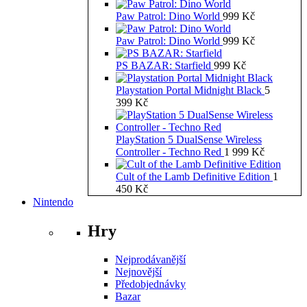
Paw Patrol: Dino World
999
Kč
Paw Patrol: Dino World
999
Kč
PS BAZAR: Starfield
999
Kč
Playstation Portal Midnight Black
5
399
Kč
PlayStation 5 DualSense Wireless
Controller - Techno Red
1 999
Kč
Cult of the Lamb Definitive Edition
1
450
Kč
Nintendo
Hry
Nejprodávanější
Nejnovější
Předobjednávky
Bazar