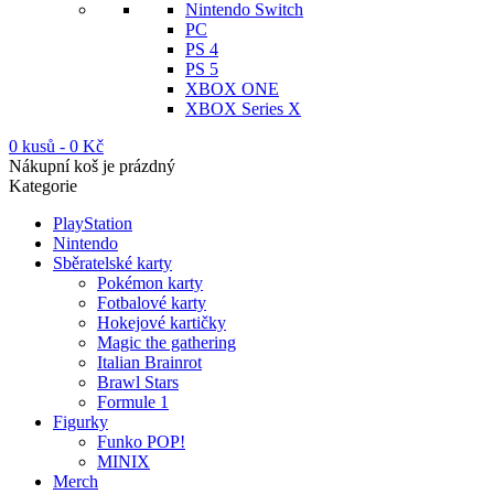
Nintendo Switch
PC
PS 4
PS 5
XBOX ONE
XBOX Series X
0 kusů
-
0
Kč
Nákupní koš je prázdný
Kategorie
PlayStation
Nintendo
Sběratelské karty
Pokémon karty
Fotbalové karty
Hokejové kartičky
Magic the gathering
Italian Brainrot
Brawl Stars
Formule 1
Figurky
Funko POP!
MINIX
Merch