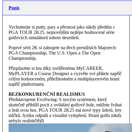
Popis
Vychutnejte si putty, pary a přesnost jako nikdy předtím s
PGA TOUR 2K25, nejnovějším nejlépe hodnocené série
golfových simulátorů tohoto desetiletí.
Poprvé sérii 2K si zahrajete na třech prestižních Majorech:
PGA Championship, The U.S. Open a The Open
Championship.
Přizpůsobte si hru díky rozšířenému MyCAREER,
MyPLAYER a Course Designer a vyzvěte své přátele napříč
celým hodnoceném, příležitostném a multiplayerovém hraní
napříč platformami.
BEZKONKURENČNÍ REALISMUS
Představujeme EvoSwing: S novým systémem, který
skutečně přiblíží pocit z ovládání golfové hole, můžete švihat
a hrát svou hru. PGA TOUR 2K25 má nové typy úderů, lety
míčků, fyziku odpalů a vizuální vylepšení. Hraní golfu nikdy
nebylo realističtější