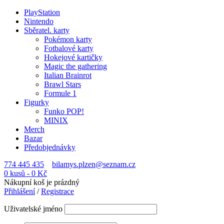
PlayStation
Nintendo
Sběratel. karty
Pokémon karty
Fotbalové karty
Hokejové kartičky
Magic the gathering
Italian Brainrot
Brawl Stars
Formule 1
Figurky
Funko POP!
MINIX
Merch
Bazar
Předobjednávky
774 445 435
bilamys.plzen@seznam.cz
0 kusů
-
0
Kč
Nákupní koš je prázdný
Přihlášení
/
Registrace
Uživatelské jméno