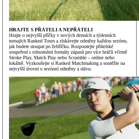
HRAJTE S PŘÁTELI A NEPŘÁTELI
Hrajte o nejvyšší příčky v nových denních a týdenních
turnajích Ranked Tours a získávejte odměny každou sezónu,
jak budete stoupat po žebříčku. Rozpoutejte přátelské
soupeření s robustními formáty zápasů pro více hráčů včetně
Stroke Play, Match Play nebo Scramble – online nebo
lokálně. Vyzkoušejte si Ranked Matchmaking a soutěžte na
nejvyšší úrovni o sezónní odměny a slávu.