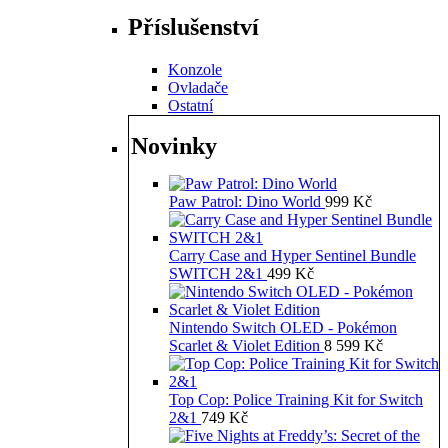
Příslušenství
Konzole
Ovladače
Ostatní
Novinky
Paw Patrol: Dino World
999
Kč
Carry Case and Hyper Sentinel Bundle
SWITCH 2&1
499
Kč
Nintendo Switch OLED - Pokémon
Scarlet & Violet Edition
8 599
Kč
Top Cop: Police Training Kit for Switch
2&1
749
Kč