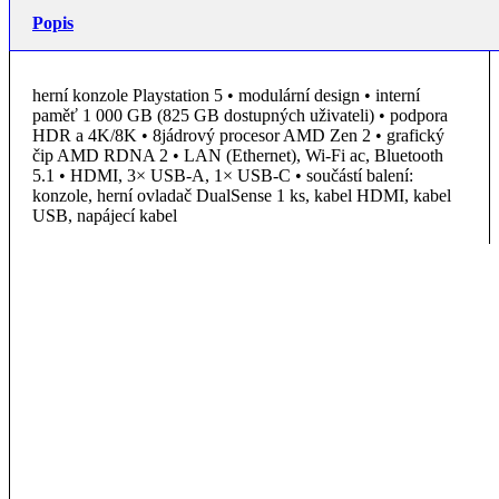
Popis
herní konzole Playstation 5 • modulární design • interní
paměť 1 000 GB (825 GB dostupných uživateli) • podpora
HDR a 4K/8K • 8jádrový procesor AMD Zen 2 • grafický
čip AMD RDNA 2 • LAN (Ethernet), Wi-Fi ac, Bluetooth
5.1 • HDMI, 3× USB-A, 1× USB-C • součástí balení:
konzole, herní ovladač DualSense 1 ks, kabel HDMI, kabel
USB, napájecí kabel