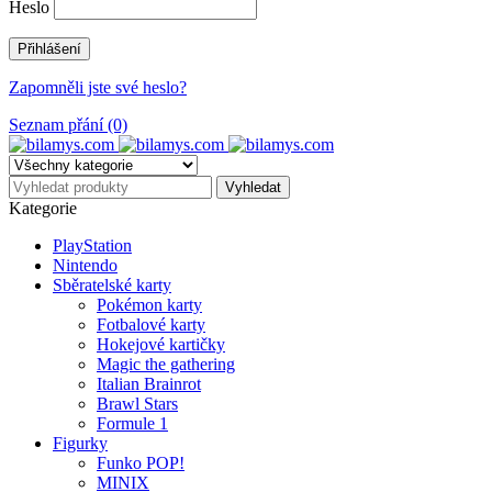
Heslo
Zapomněli jste své heslo?
Seznam přání (0)
Kategorie
PlayStation
Nintendo
Sběratelské karty
Pokémon karty
Fotbalové karty
Hokejové kartičky
Magic the gathering
Italian Brainrot
Brawl Stars
Formule 1
Figurky
Funko POP!
MINIX