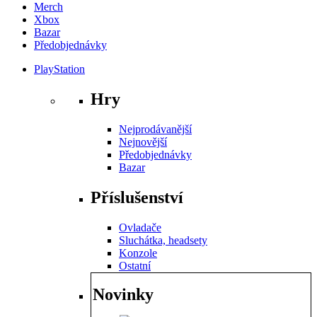
Merch
Xbox
Bazar
Předobjednávky
PlayStation
Hry
Nejprodávanější
Nejnovější
Předobjednávky
Bazar
Příslušenství
Ovladače
Sluchátka, headsety
Konzole
Ostatní
Novinky