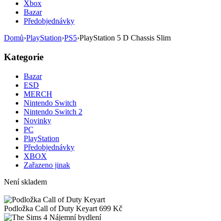
Xbox
Bazar
Předobjednávky
Domů
›
PlayStation
›
PS5
›
PlayStation 5 D Chassis Slim
Kategorie
Bazar
ESD
MERCH
Nintendo Switch
Nintendo Switch 2
Novinky
PC
PlayStation
Předobjednávky
XBOX
Zařazeno jinak
Není skladem
Podložka Call of Duty Keyart
699
Kč