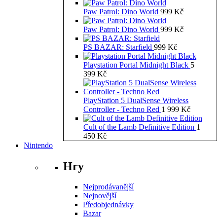
Paw Patrol: Dino World
999
Kč
Paw Patrol: Dino World
999
Kč
PS BAZAR: Starfield
999
Kč
Playstation Portal Midnight Black
5
399
Kč
PlayStation 5 DualSense Wireless
Controller - Techno Red
1 999
Kč
Cult of the Lamb Definitive Edition
1
450
Kč
Nintendo
Hry
Nejprodávanější
Nejnovější
Předobjednávky
Bazar