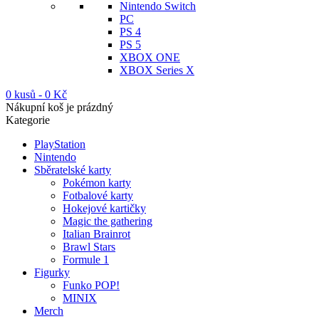
Nintendo Switch
PC
PS 4
PS 5
XBOX ONE
XBOX Series X
0 kusů
-
0
Kč
Nákupní koš je prázdný
Kategorie
PlayStation
Nintendo
Sběratelské karty
Pokémon karty
Fotbalové karty
Hokejové kartičky
Magic the gathering
Italian Brainrot
Brawl Stars
Formule 1
Figurky
Funko POP!
MINIX
Merch