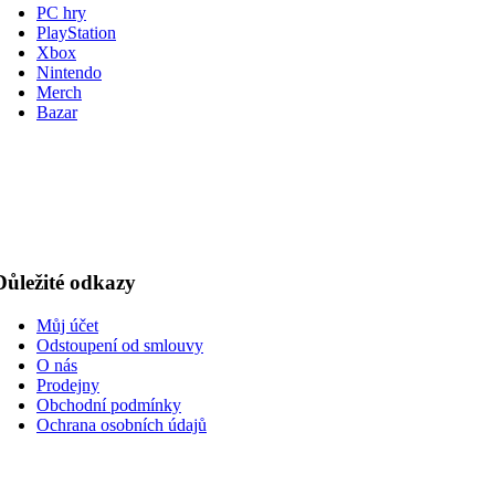
PC hry
PlayStation
Xbox
Nintendo
Merch
Bazar
Důležité odkazy
Můj účet
Odstoupení od smlouvy
O nás
Prodejny
Obchodní podmínky
Ochrana osobních údajů