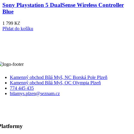
Sony Playstation 5 DualSense Wireless Controller
Blue
1 799
Kč
Přidat do košíku
Kamenný obchod Bílá Myš, NC Borská Pole Plzeň
Kamenný obchod Bílá Myš, OC Olympia Plzeň
774 445 435
bilamys.plzen@seznam.cz
Platformy