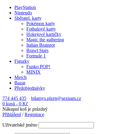
PlayStation
Nintendo
Sběratel. karty
Pokémon karty
Fotbalové karty
Hokejové kartičky
Magic the gathering
Italian Brainrot
Brawl Stars
Formule 1
Figurky
Funko POP!
MINIX
Merch
Bazar
Předobjednávky
774 445 435
bilamys.plzen@seznam.cz
0 kusů
-
0
Kč
Nákupní koš je prázdný
Přihlášení
/
Registrace
Uživatelské jméno