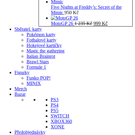
Five Nights at Freddy’s: Secret of the
Mimic
950
Kč
Původní
Aktuální
MotoGP 26
1 235
Kč
999
Kč
cena
cena
Sběratel. karty
byla:
je:
Pokémon karty
1
999 Kč.
Fotbalové karty
235 Kč.
Hokejové kartičky
Magic the gathering
Italian Brainrot
Brawl Stars
Formule 1
Figurky
Funko POP!
MINIX
Merch
Bazar
PS3
PS4
PS5
SWITCH
XBOX360
XONE
Předobjednávky