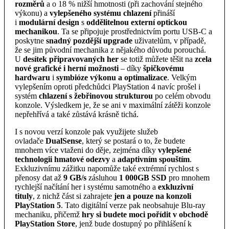
rozměrů
a o 18 % nižší hmotnosti (při zachování stejného
výkonu) a
vylepšeného systému chlazení
přináší
i
modulární design
s
oddělitelnou externí optickou
mechanikou
. Ta se připojuje prostřednictvím portu USB-C a
poskytne
snadný pozdější upgrade
uživatelům, v případě,
že se jim původní mechanika z nějakého důvodu porouchá.
U
desítek připravovaných her
se totiž můžete těšit na
zcela
nové grafické i herní možnosti
– díky
špičkovému
hardwaru
i
symbióze výkonu a optimalizace
. Velkým
vylepšením oproti předchůdci PlayStation 4 navíc prošel i
systém
chlazení s žebřinovou strukturou
po celém obvodu
konzole. Výsledkem je, že se ani v maximální zátěži konzole
nepřehřívá a také zůstává krásně tichá.
I s novou verzí konzole pak využijete služeb
ovladače
DualSense
, který se postará o to, že budete
mnohem více vtaženi do děje, zejména díky
vylepšené
technologii hmatové odezvy
a
adaptivním spouštím
.
Exkluzivnímu zážitku napomůže také extrémní rychlost s
přenosy dat až
9 GB/s
zásluhou
1 000GB SSD
pro mnohem
rychlejší načítání her i systému samotného a
exkluzivní
tituly
, z nichž část si zahrajete
jen a pouze na konzoli
PlayStation 5
. Tato digitální verze pak neobsahuje Blu-ray
mechaniku, přičemž
hry si budete moci pořídit v obchodě
PlayStation Store
, jenž bude dostupný po přihlášení k