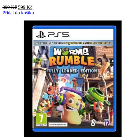
Původní
Aktuální
899
Kč
599
Kč
cena
cena
Přidat do košíku
byla:
je:
899 Kč.
599 Kč.