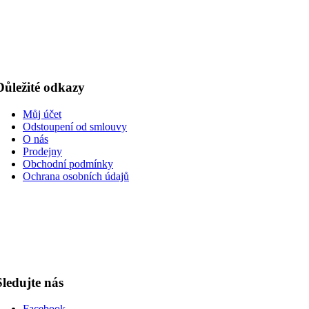
Důležité odkazy
Můj účet
Odstoupení od smlouvy
O nás
Prodejny
Obchodní podmínky
Ochrana osobních údajů
Sledujte nás
Facebook