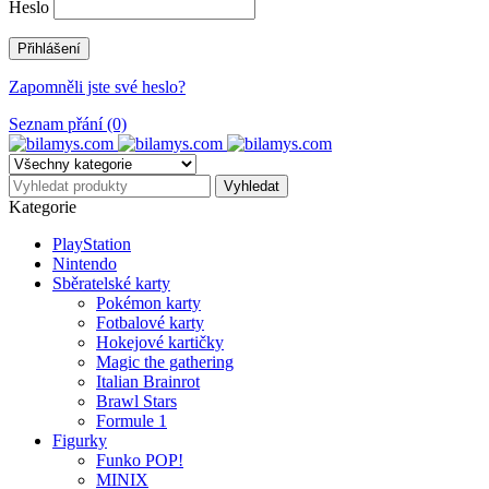
Heslo
Zapomněli jste své heslo?
Seznam přání (0)
Kategorie
PlayStation
Nintendo
Sběratelské karty
Pokémon karty
Fotbalové karty
Hokejové kartičky
Magic the gathering
Italian Brainrot
Brawl Stars
Formule 1
Figurky
Funko POP!
MINIX