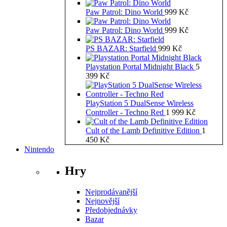
Paw Patrol: Dino World
999
Kč
Paw Patrol: Dino World
999
Kč
PS BAZAR: Starfield
999
Kč
Playstation Portal Midnight Black
5
399
Kč
PlayStation 5 DualSense Wireless
Controller - Techno Red
1 999
Kč
Cult of the Lamb Definitive Edition
1
450
Kč
Nintendo
Hry
Nejprodávanější
Nejnovější
Předobjednávky
Bazar