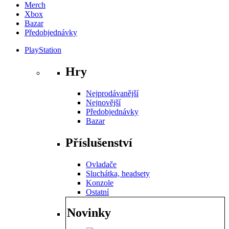
Merch
Xbox
Bazar
Předobjednávky
PlayStation
Hry
Nejprodávanější
Nejnovější
Předobjednávky
Bazar
Příslušenství
Ovladače
Sluchátka, headsety
Konzole
Ostatní
Novinky