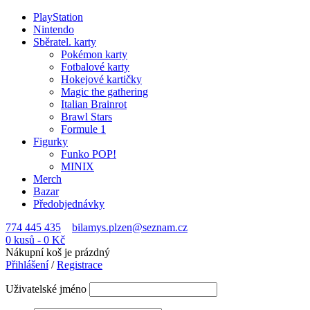
PlayStation
Nintendo
Sběratel. karty
Pokémon karty
Fotbalové karty
Hokejové kartičky
Magic the gathering
Italian Brainrot
Brawl Stars
Formule 1
Figurky
Funko POP!
MINIX
Merch
Bazar
Předobjednávky
774 445 435
bilamys.plzen@seznam.cz
0 kusů
-
0
Kč
Nákupní koš je prázdný
Přihlášení
/
Registrace
Uživatelské jméno