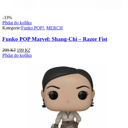
-33%
Přidat do košíku
Kategorie:
Funko POP!
,
MERCH
Funko POP Marvel: Shang-Chi – Razor Fist
Původní
Aktuální
299
Kč
199
Kč
cena
cena
Přidat do košíku
byla:
je:
299 Kč.
199 Kč.