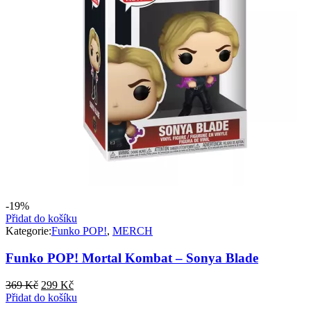
-19%
Přidat do košíku
Kategorie:
Funko POP!
,
MERCH
Funko POP! Mortal Kombat – Sonya Blade
Původní
Aktuální
369
Kč
299
Kč
cena
cena
Přidat do košíku
byla:
je: