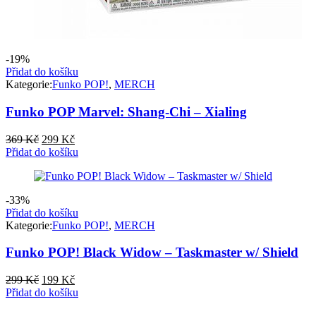
-19%
Přidat do košíku
Kategorie:
Funko POP!
,
MERCH
Funko POP Marvel: Shang-Chi – Xialing
Původní
Aktuální
369
Kč
299
Kč
cena
cena
Přidat do košíku
byla:
je:
369 Kč.
299 Kč.
-33%
Přidat do košíku
Kategorie:
Funko POP!
,
MERCH
Funko POP! Black Widow – Taskmaster w/ Shield
Původní
Aktuální
299
Kč
199
Kč
cena
cena
Přidat do košíku
byla:
je: