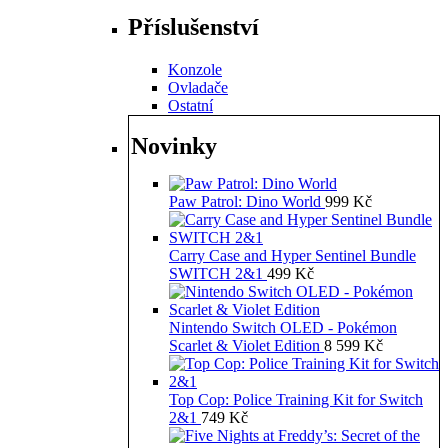
Příslušenství
Konzole
Ovladače
Ostatní
Novinky
Paw Patrol: Dino World
999
Kč
Carry Case and Hyper Sentinel Bundle
SWITCH 2&1
499
Kč
Nintendo Switch OLED - Pokémon
Scarlet & Violet Edition
8 599
Kč
Top Cop: Police Training Kit for Switch
2&1
749
Kč