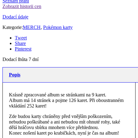
Seznam přání
Zobrazit historii cen
Dodací údaje
Kategorie:
MERCH
,
Pokémon karty
Tweet
Share
Pinterest
Dodací lhůta 7 dní
Popis
Krásně zpracované album se stránkami na 9 karet.
Album má 14 stránek a pojme 126 karet. Při oboustranném
vkládání 252 karet!
Zde budou karty chráněny před vnějším poškozením,
nebudou poškrábané a ani nebudou mít ohnuté rohy, také
dělá hráčovu sbírku mnohem více přehlednou.
Konec nošení karet po krabičkách, nyní je čas na album!