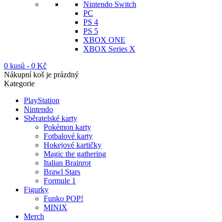
Nintendo Switch
PC
PS 4
PS 5
XBOX ONE
XBOX Series X
0 kusů
-
0
Kč
Nákupní koš je prázdný
Kategorie
PlayStation
Nintendo
Sběratelské karty
Pokémon karty
Fotbalové karty
Hokejové kartičky
Magic the gathering
Italian Brainrot
Brawl Stars
Formule 1
Figurky
Funko POP!
MINIX
Merch