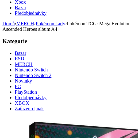
Xbox
Bazar
Předobjednávky
Domů
›
MERCH
›
Pokémon karty
›
Pokémon TCG: Mega Evolution –
Ascended Heroes album A4
Kategorie
Bazar
ESD
MERCH
Nintendo Switch
Nintendo Switch 2
Novinky
PC
PlayStation
Předobjednávky
XBOX
Zařazeno jinak