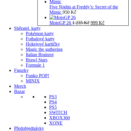
Five Nights at Freddy’s: Secret of the
Mimic
950
Kč
Původní
Aktuální
MotoGP 26
1 235
Kč
999
Kč
cena
cena
Sběratel. karty
byla:
je:
Pokémon karty
1
999 Kč.
Fotbalové karty
235 Kč.
Hokejové kartičky
Magic the gathering
Italian Brainrot
Brawl Stars
Formule 1
Figurky
Funko POP!
MINIX
Merch
Bazar
PS3
PS4
PS5
SWITCH
XBOX360
XONE
Předobjednávky