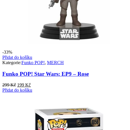
-33%
Přidat do košíku
Kategorie:
Funko POP!
,
MERCH
Funko POP! Star Wars: EP9 – Rose
Původní
Aktuální
299
Kč
199
Kč
cena
cena
Přidat do košíku
byla:
je:
299 Kč.
199 Kč.