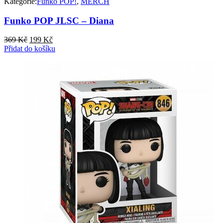
Kategorie:
Funko POP!
,
MERCH
Funko POP JLSC – Diana
Původní
Aktuální
369
Kč
199
Kč
cena
cena
Přidat do košíku
byla:
je:
369 Kč.
199 Kč.