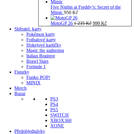
Five Nights at Freddy’s: Secret of the
Mimic
950
Kč
Původní
Aktuální
MotoGP 26
1 235
Kč
999
Kč
cena
cena
Sběratel. karty
byla:
je:
Pokémon karty
1
999 Kč.
Fotbalové karty
235 Kč.
Hokejové kartičky
Magic the gathering
Italian Brainrot
Brawl Stars
Formule 1
Figurky
Funko POP!
MINIX
Merch
Bazar
PS3
PS4
PS5
SWITCH
XBOX360
XONE
Předobjednávky