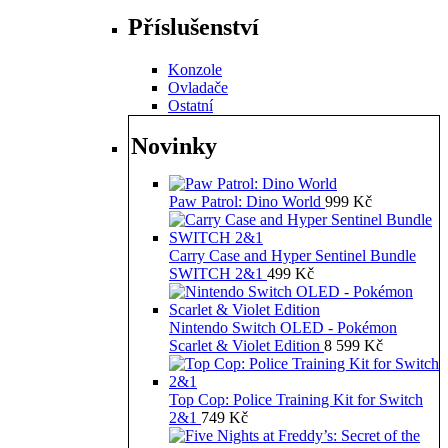
Příslušenství
Konzole
Ovladače
Ostatní
Novinky
Paw Patrol: Dino World
999
Kč
Carry Case and Hyper Sentinel Bundle
SWITCH 2&1
499
Kč
Nintendo Switch OLED - Pokémon
Scarlet & Violet Edition
8 599
Kč
Top Cop: Police Training Kit for Switch
2&1
749
Kč