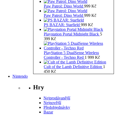
Paw Patrol: Dino World
999
Kč
Paw Patrol: Dino World
999
Kč
PS BAZAR: Starfield
999
Kč
Playstation Portal Midnight Black
5
399
Kč
PlayStation 5 DualSense Wireless
Controller - Techno Red
1 999
Kč
Cult of the Lamb Definitive Edition
1
450
Kč
Nintendo
Hry
Nejprodávanější
Nejnovější
Předobjednávky
Bazar