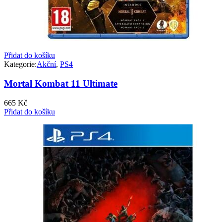
Přidat do košíku
Kategorie:
Akční
,
PS4
Mortal Kombat 11 Ultimate
665
Kč
Přidat do košíku