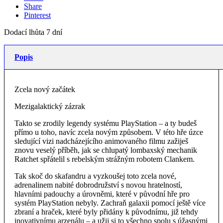
Share
Pinterest
Dodací lhůta 7 dní
Popis
Zcela nový začátek
Mezigalaktický zázrak
Takto se zrodily legendy systému PlayStation – a ty budeš
přímo u toho, navíc zcela novým způsobem. V této hře úzce
sledující vizi nadcházejícího animovaného filmu zažiješ
znovu veselý příběh, jak se chlupatý lombaxský mechanik
Ratchet spřátelil s rebelským strážným robotem Clankem.
Tak skoč do skafandru a vyzkoušej toto zcela nové,
adrenalinem nabité dobrodružství s novou hratelností,
hlavními padouchy a úrovněmi, které v původní hře pro
systém PlayStation nebyly. Zachraň galaxii pomocí ještě více
zbraní a hraček, které byly přidány k původnímu, již tehdy
inovativnímu arzenálu – a užij si to všechno spolu s úžasnými