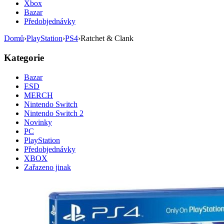
Xbox
Bazar
Předobjednávky
Domů
›
PlayStation
›
PS4
›
Ratchet & Clank
Kategorie
Bazar
ESD
MERCH
Nintendo Switch
Nintendo Switch 2
Novinky
PC
PlayStation
Předobjednávky
XBOX
Zařazeno jinak