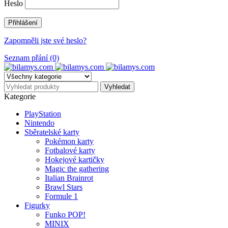
Heslo
Zapomněli jste své heslo?
Seznam přání (0)
Kategorie
PlayStation
Nintendo
Sběratelské karty
Pokémon karty
Fotbalové karty
Hokejové kartičky
Magic the gathering
Italian Brainrot
Brawl Stars
Formule 1
Figurky
Funko POP!
MINIX