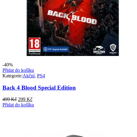
-40%
Přidat do košíku
Kategorie:
Akční
,
PS4
Back 4 Blood Special Edition
Původní
Aktuální
499
Kč
299
Kč
cena
cena
Přidat do košíku
byla:
je:
499 Kč.
299 Kč.