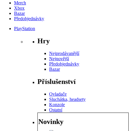
Merch
Xbox
Bazar
Předobjednávky
PlayStation
Hry
Nejprodávanější
Nejnovější
Předobjednávky
Bazar
Příslušenství
Ovladače
Sluchátka, headsety
Konzole
Ostatní
Novinky