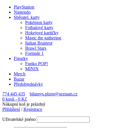
PlayStation
Nintendo
Sběratel. karty
Pokémon karty
Fotbalové karty
Hokejové kartičky
Magic the gathering
Italian Brainrot
Brawl Stars
Formule 1
Figurky
Funko POP!
MINIX
Merch
Bazar
Předobjednávky
774 445 435
bilamys.plzen@seznam.cz
0 kusů
-
0
Kč
Nákupní koš je prázdný
Přihlášení
/
Registrace
Uživatelské jméno