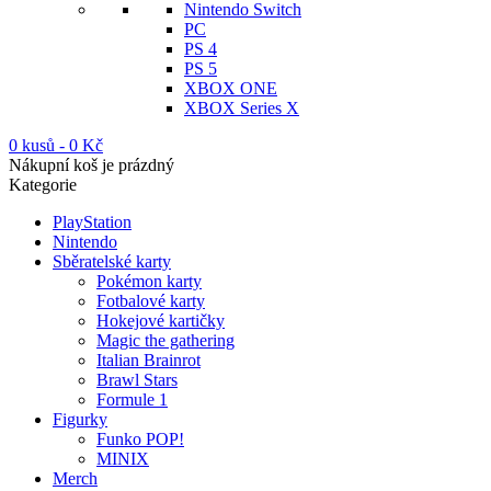
Nintendo Switch
PC
PS 4
PS 5
XBOX ONE
XBOX Series X
0 kusů
-
0
Kč
Nákupní koš je prázdný
Kategorie
PlayStation
Nintendo
Sběratelské karty
Pokémon karty
Fotbalové karty
Hokejové kartičky
Magic the gathering
Italian Brainrot
Brawl Stars
Formule 1
Figurky
Funko POP!
MINIX
Merch