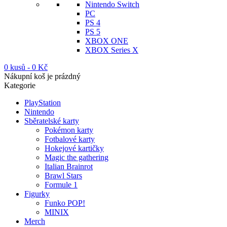
Nintendo Switch
PC
PS 4
PS 5
XBOX ONE
XBOX Series X
0 kusů
-
0
Kč
Nákupní koš je prázdný
Kategorie
PlayStation
Nintendo
Sběratelské karty
Pokémon karty
Fotbalové karty
Hokejové kartičky
Magic the gathering
Italian Brainrot
Brawl Stars
Formule 1
Figurky
Funko POP!
MINIX
Merch