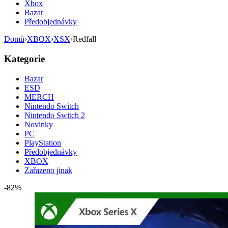
Xbox
Bazar
Předobjednávky
Domů
›
XBOX
›
XSX
›
Redfall
Kategorie
Bazar
ESD
MERCH
Nintendo Switch
Nintendo Switch 2
Novinky
PC
PlayStation
Předobjednávky
XBOX
Zařazeno jinak
-82%