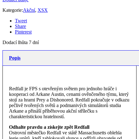
Kategorie:
Akční
,
XSX
Tweet
Share
Pinterest
Dodací lhůta 7 dní
Popis
Redfall je FPS s otevřeným světem pro jednoho hráče i
kooperaci od Arkane Austin, cenami ověnčeného týmu, který
stojí za hrami Prey a Dishonored. Redfall pokračuje v odkazu
pečlivě tvořených světů a podmanivých simulátorů studia
Arkane a přináší příběhovou akční střílečku s
charakteristickou hratelností.
Odhalte pravdu a získejte zpět Redfall
Ostrovní městečko Redfall ve státě Massachusetts oblehla
legie upírů, kteří zablokovali slunce a odřízli obyvatele od