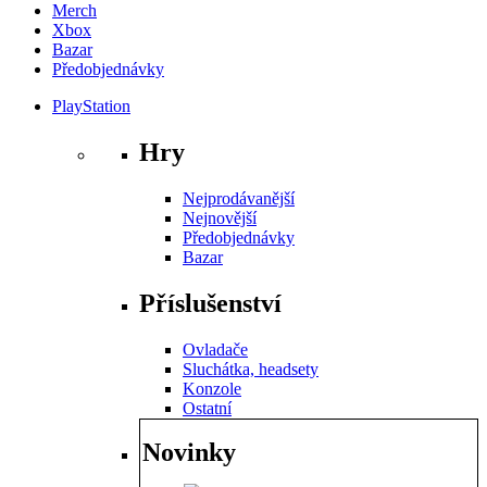
Merch
Xbox
Bazar
Předobjednávky
PlayStation
Hry
Nejprodávanější
Nejnovější
Předobjednávky
Bazar
Příslušenství
Ovladače
Sluchátka, headsety
Konzole
Ostatní
Novinky