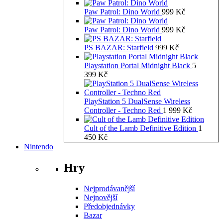
Paw Patrol: Dino World
999
Kč
Paw Patrol: Dino World
999
Kč
PS BAZAR: Starfield
999
Kč
Playstation Portal Midnight Black
5
399
Kč
PlayStation 5 DualSense Wireless
Controller - Techno Red
1 999
Kč
Cult of the Lamb Definitive Edition
1
450
Kč
Nintendo
Hry
Nejprodávanější
Nejnovější
Předobjednávky
Bazar