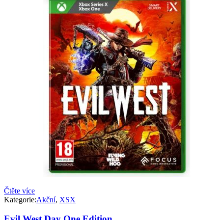
Čtěte více
Kategorie:
Akční
,
XSX
Evil West Day One Edition