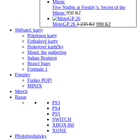
Five Nights at Freddy’s: Secret of the
Mimic
950
Kč
Původní
Aktuální
MotoGP 26
1 235
Kč
999
Kč
cena
cena
Sběratel. karty
byla:
je:
Pokémon karty
1
999 Kč.
Fotbalové karty
235 Kč.
Hokejové kartičky
Magic the gathering
Italian Brainrot
Brawl Stars
Formule 1
Figurky
Funko POP!
MINIX
Merch
Bazar
PS3
PS4
PS5
SWITCH
XBOX360
XONE
Předobjednávky