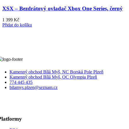
XSX – Bezdrátový ovladač Xbox One Series, černý
1 399
Kč
Přidat do košíku
Kamenný obchod Bílá Myš, NC Borská Pole Plzeň
Kamenný obchod Bílá Myš, OC Olympia Plzeň
774 445 435
bilamys.plzen@seznam.cz
Platformy