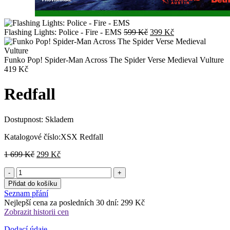
Původní
Aktuální
Flashing Lights: Police - Fire - EMS
599
Kč
399
Kč
cena
cena
byla:
je:
599 Kč.
399 Kč.
Funko Pop! Spider-Man Across The Spider Verse Medieval Vulture
419
Kč
Redfall
Dostupnost:
Skladem
Katalogové číslo:
XSX Redfall
Původní
Aktuální
1 699
Kč
299
Kč
cena
cena
byla:
je:
1
299 Kč.
Přidat do košíku
699 Kč.
Seznam přání
Nejlepší cena za posledních 30 dní:
299
Kč
Zobrazit historii cen
Dodací údaje