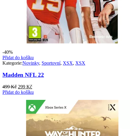
-40%
Přidat do košíku
Kategorie:
Novinky
,
Sportovní
,
XSX
,
XSX
Madden NFL 22
Původní
Aktuální
499
Kč
299
Kč
cena
cena
Přidat do košíku
byla:
je:
499 Kč.
299 Kč.