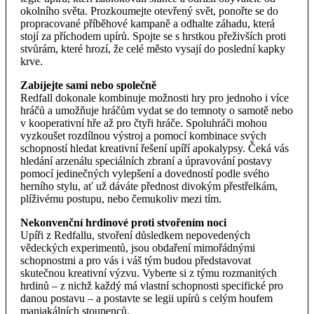
okolního světa. Prozkoumejte otevřený svět, ponořte se do
propracované příběhové kampaně a odhalte záhadu, která
stojí za příchodem upírů. Spojte se s hrstkou přeživších proti
stvůrám, které hrozí, že celé město vysají do poslední kapky
krve.
Zabíjejte sami nebo společně
Redfall dokonale kombinuje možnosti hry pro jednoho i více
hráčů a umožňuje hráčům vydat se do temnoty o samotě nebo
v kooperativní hře až pro čtyři hráče. Spoluhráči mohou
vyzkoušet rozdílnou výstroj a pomocí kombinace svých
schopností hledat kreativní řešení upíří apokalypsy. Čeká vás
hledání arzenálu speciálních zbraní a úpravování postavy
pomocí jedinečných vylepšení a dovedností podle svého
herního stylu, ať už dáváte přednost divokým přestřelkám,
plíživému postupu, nebo čemukoliv mezi tím.
Nekonvenční hrdinové proti stvořením noci
Upíři z Redfallu, stvoření důsledkem nepovedených
vědeckých experimentů, jsou obdaření mimořádnými
schopnostmi a pro vás i váš tým budou představovat
skutečnou kreativní výzvu. Vyberte si z týmu rozmanitých
hrdinů – z nichž každý má vlastní schopnosti specifické pro
danou postavu – a postavte se legii upírů s celým houfem
maniakálních stoupenců.