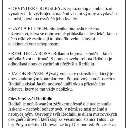
• DEVINDER CROUSLEY: Kryptozoolog a ambiciózní
vynálezce. Je vyzbrojen zbraněmi vlastní výroby a vydává se
na misi, která má osvědčit jeho kvality.
• LAYLA ELLISON: Studentka biomedicínského
inženýrství, která se dobrovolně přihlásila na test léků, kde se
něco ošklivě zvrtlo a ji to obdařilo velmi silnými
telekinetickými schopnostmi.
• REMI DE LA ROSA: Brilantní bojová technička, která
strávila život na frontě. S pomocí svého robota Bribóna je
odhodlaná pomoci zachránit přeživší z Redfallu.
• JACOB BOYER: Bývalý vojenský ostrostřelec, který je
dnes soukromým kontraktorem. Po podivných událostech v
Redfallu získal Jacob podivné upíří oko a přízračného
krkavce, který je mu vždy nablízku.
Otevřený svět Redfallu
Redfall je nefalšovaným zážitkem přesně dle tradic studia
Arkane – nechybí bohatý svět, v němž se mísí známé s
neobyčejným. Otevřený svět Redfallu je dílem mistrovských
designérů úrovní, kteří stojí za vesmírnou stanicí Talos I ze
hry Prey a městem Dunwall ze hry Dishonored. Při cestě za