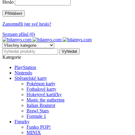
Heslo
Zapomněli jste své heslo?
Seznam přání (0)
Kategorie
PlayStation
Nintendo
Sběratelské karty
Pokémon karty
Fotbalové karty
Hokejové kartičky
Magic the gathering
Italian Brainrot
Brawl Stars
Formule 1
Figurky
Funko POP!
MINIX