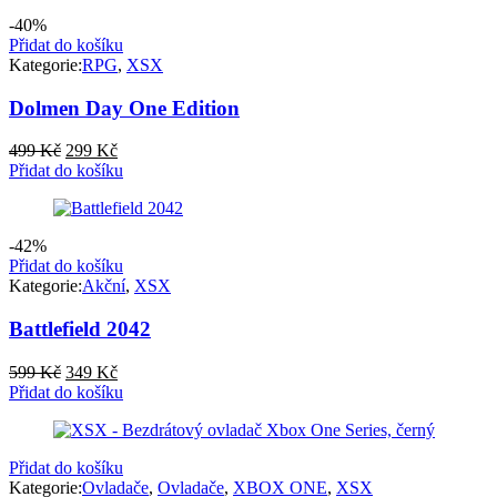
-40%
Přidat do košíku
Kategorie:
RPG
,
XSX
Dolmen Day One Edition
Původní
Aktuální
499
Kč
299
Kč
cena
cena
Přidat do košíku
byla:
je:
499 Kč.
299 Kč.
-42%
Přidat do košíku
Kategorie:
Akční
,
XSX
Battlefield 2042
Původní
Aktuální
599
Kč
349
Kč
cena
cena
Přidat do košíku
byla:
je:
599 Kč.
349 Kč.
Přidat do košíku
Kategorie:
Ovladače
,
Ovladače
,
XBOX ONE
,
XSX