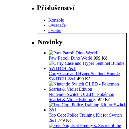
Příslušenství
Konzole
Ovladače
Ostatní
Novinky
Paw Patrol: Dino World
999
Kč
Carry Case and Hyper Sentinel Bundle
SWITCH 2&1
499
Kč
Nintendo Switch OLED - Pokémon
Scarlet & Violet Edition
8 599
Kč
Top Cop: Police Training Kit for Switch
2&1
749
Kč