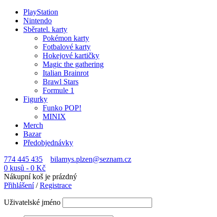
PlayStation
Nintendo
Sběratel. karty
Pokémon karty
Fotbalové karty
Hokejové kartičky
Magic the gathering
Italian Brainrot
Brawl Stars
Formule 1
Figurky
Funko POP!
MINIX
Merch
Bazar
Předobjednávky
774 445 435
bilamys.plzen@seznam.cz
0 kusů
-
0
Kč
Nákupní koš je prázdný
Přihlášení
/
Registrace
Uživatelské jméno