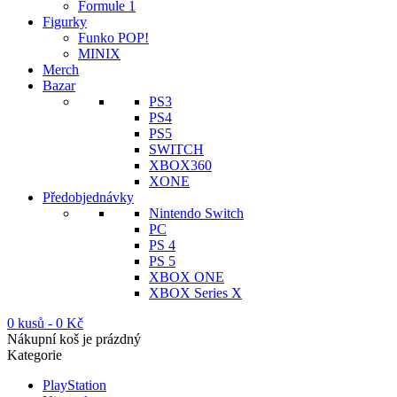
Formule 1
Figurky
Funko POP!
MINIX
Merch
Bazar
PS3
PS4
PS5
SWITCH
XBOX360
XONE
Předobjednávky
Nintendo Switch
PC
PS 4
PS 5
XBOX ONE
XBOX Series X
0 kusů
-
0
Kč
Nákupní koš je prázdný
Kategorie
PlayStation