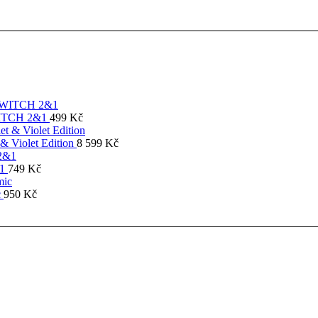
SWITCH 2&1
499
Kč
& Violet Edition
8 599
Kč
&1
749
Kč
c
950
Kč