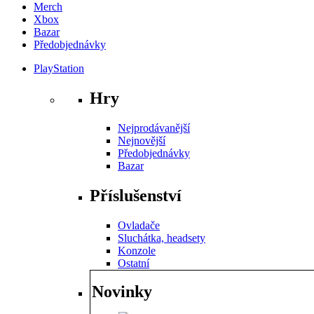
Merch
Xbox
Bazar
Předobjednávky
PlayStation
Hry
Nejprodávanější
Nejnovější
Předobjednávky
Bazar
Příslušenství
Ovladače
Sluchátka, headsety
Konzole
Ostatní
Novinky