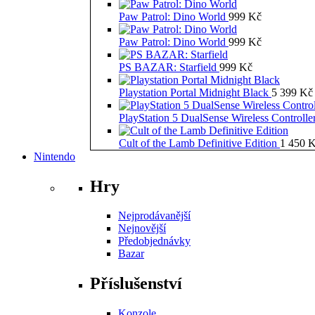
Paw Patrol: Dino World
999
Kč
Paw Patrol: Dino World
999
Kč
PS BAZAR: Starfield
999
Kč
Playstation Portal Midnight Black
5 399
Kč
PlayStation 5 DualSense Wireless Controll
Cult of the Lamb Definitive Edition
1 450
K
Nintendo
Hry
Nejprodávanější
Nejnovější
Předobjednávky
Bazar
Příslušenství
Konzole