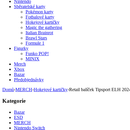
Nintendo
Sběratelské karty
Pokémon karty
Fotbalové karty
Hokejové kartičky
Magic the gathering
Italian Brainrot
Brawl Stars
Formule 1
Figurky
Funko POP!
MINIX
Merch
Xbox
Bazar
Předobjednávky
Domů
›
MERCH
›
Hokejové kartičky
›
Retail balíček Tipsport ELH 2024
Kategorie
Bazar
ESD
MERCH
Nintendo Switch