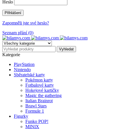
Heslo
Zapomněli jste své heslo?
Seznam přání (0)
Kategorie
PlayStation
Nintendo
Sběratelské karty
Pokémon karty
Fotbalové karty
Hokejové kartičky
Magic the gathering
Italian Brainrot
Brawl Stars
Formule 1
Figurky
Funko POP!
MINIX