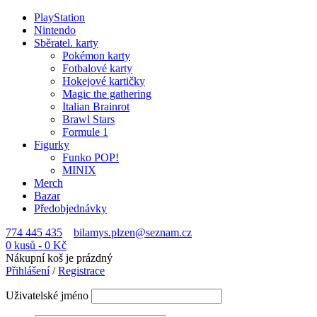
PlayStation
Nintendo
Sběratel. karty
Pokémon karty
Fotbalové karty
Hokejové kartičky
Magic the gathering
Italian Brainrot
Brawl Stars
Formule 1
Figurky
Funko POP!
MINIX
Merch
Bazar
Předobjednávky
774 445 435
bilamys.plzen@seznam.cz
0 kusů
-
0
Kč
Nákupní koš je prázdný
Přihlášení
/
Registrace
Uživatelské jméno