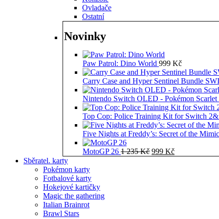
Ovladače
Ostatní
Novinky
Paw Patrol: Dino World
999
Kč
Carry Case and Hyper Sentinel Bundle 
Nintendo Switch OLED - Pokémon Scarlet 
Top Cop: Police Training Kit for Switch 2
Five Nights at Freddy’s: Secret of the Mimi
Původní
Aktuální
MotoGP 26
1 235
Kč
999
Kč
cena
cena
Sběratel. karty
byla:
je:
Pokémon karty
1
999 Kč.
Fotbalové karty
235 Kč.
Hokejové kartičky
Magic the gathering
Italian Brainrot
Brawl Stars