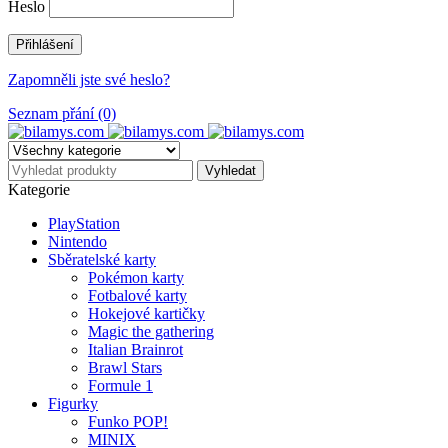
Heslo
Zapomněli jste své heslo?
Seznam přání (0)
Kategorie
PlayStation
Nintendo
Sběratelské karty
Pokémon karty
Fotbalové karty
Hokejové kartičky
Magic the gathering
Italian Brainrot
Brawl Stars
Formule 1
Figurky
Funko POP!
MINIX