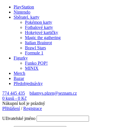
PlayStation
Nintendo
Sběratel. karty
Pokémon karty
Fotbalové karty
Hokejové kartičky
Magic the gathering
Italian Brainrot
Brawl Stars
Formule 1
Figurky
Funko POP!
MINIX
Merch
Bazar
Předobjednávky
774 445 435
bilamys.plzen@seznam.cz
0 kusů
-
0
Kč
Nákupní koš je prázdný
Přihlášení
/
Registrace
Uživatelské jméno