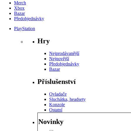
Merch
Xbox
Bazar
Předobjednávky
PlayStation
Hry
Nejprodávanější
Nejnovější
Předobjednávky
Bazar
Příslušenství
Ovladače
Sluchátka, headsety
Konzole
Ostatní
Novinky