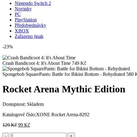
Nintendo Switch 2
Novinky
PC
PlayStation
Předobjednávky
XBOX
Zařazeno jinak
-23%
Crash Bandicoot 4: It's About Time
749
Kč
Spongebob SquarePants: Battle for Bikini Bottom - Rehydrated
580
Rocket Arena Mythic Edition
Dostupnost:
Skladem
Katalogové číslo:
XONE Rocket Arena-8292
Původní
Aktuální
129
Kč
99
Kč
cena
cena
byla:
je: