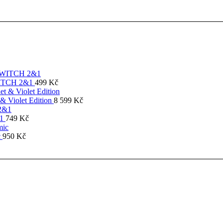
SWITCH 2&1
499
Kč
& Violet Edition
8 599
Kč
&1
749
Kč
c
950
Kč