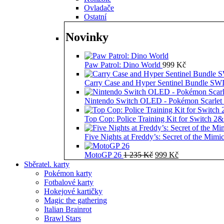
Ovladače
Ostatní
Novinky
Paw Patrol: Dino World
999
Kč
Carry Case and Hyper Sentinel Bundle 
Nintendo Switch OLED - Pokémon Scarlet 
Top Cop: Police Training Kit for Switch 2
Five Nights at Freddy’s: Secret of the Mimi
Původní
Aktuální
MotoGP 26
1 235
Kč
999
Kč
cena
cena
Sběratel. karty
byla:
je:
Pokémon karty
1
999 Kč.
Fotbalové karty
235 Kč.
Hokejové kartičky
Magic the gathering
Italian Brainrot
Brawl Stars