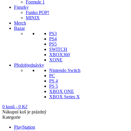
Formule 1
Figurky
Funko POP!
MINIX
Merch
Bazar
PS3
PS4
PS5
SWITCH
XBOX360
XONE
Předobjednávky
Nintendo Switch
PC
PS 4
PS 5
XBOX ONE
XBOX Series X
0 kusů
-
0
Kč
Nákupní koš je prázdný
Kategorie
PlayStation