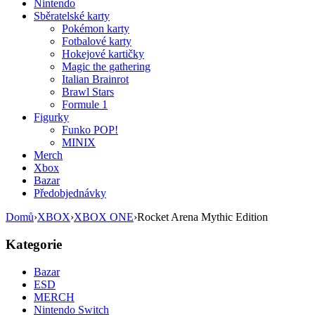
Nintendo
Sběratelské karty
Pokémon karty
Fotbalové karty
Hokejové kartičky
Magic the gathering
Italian Brainrot
Brawl Stars
Formule 1
Figurky
Funko POP!
MINIX
Merch
Xbox
Bazar
Předobjednávky
Domů
›
XBOX
›
XBOX ONE
›
Rocket Arena Mythic Edition
Kategorie
Bazar
ESD
MERCH
Nintendo Switch