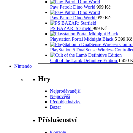
Paw Patrol: Dino World
999
Kč
Paw Patrol: Dino World
999
Kč
PS BAZAR: Starfield
999
Kč
Playstation Portal Midnight Black
5 399
Kč
PlayStation 5 DualSense Wireless Controll
Cult of the Lamb Definitive Edition
1 450
K
Nintendo
Hry
Nejprodávanější
Nejnovější
Předobjednávky
Bazar
Příslušenství
Konzole