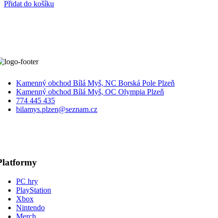
Přidat do košíku
Kamenný obchod Bílá Myš, NC Borská Pole Plzeň
Kamenný obchod Bílá Myš, OC Olympia Plzeň
774 445 435
bilamys.plzen@seznam.cz
Platformy
PC hry
PlayStation
Xbox
Nintendo
Merch