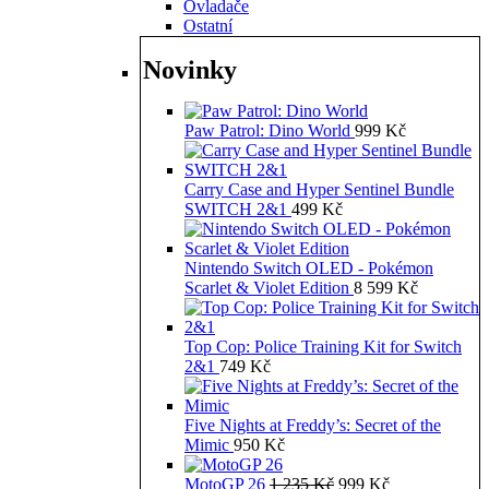
Ovladače
Ostatní
Novinky
Paw Patrol: Dino World
999
Kč
Carry Case and Hyper Sentinel Bundle
SWITCH 2&1
499
Kč
Nintendo Switch OLED - Pokémon
Scarlet & Violet Edition
8 599
Kč
Top Cop: Police Training Kit for Switch
2&1
749
Kč
Five Nights at Freddy’s: Secret of the
Mimic
950
Kč
Původní
Aktuální
MotoGP 26
1 235
Kč
999
Kč