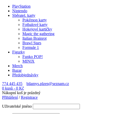
PlayStation
Nintendo
Sběratel. karty
Pokémon karty
Fotbalové karty
Hokejové kartičky
Magic the gathering
Italian Brainrot
Brawl Stars
Formule 1
Figurky
Funko POP!
MINIX
Merch
Bazar
Předobjednávky
774 445 435
bilamys.plzen@seznam.cz
0 kusů
-
0
Kč
Nákupní koš je prázdný
Přihlášení
/
Registrace
Uživatelské jméno