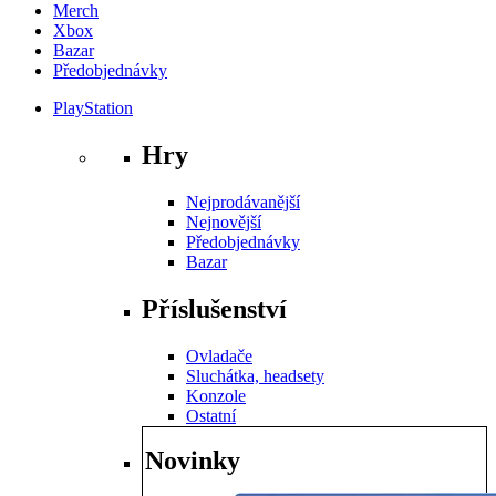
Merch
Xbox
Bazar
Předobjednávky
PlayStation
Hry
Nejprodávanější
Nejnovější
Předobjednávky
Bazar
Příslušenství
Ovladače
Sluchátka, headsety
Konzole
Ostatní
Novinky