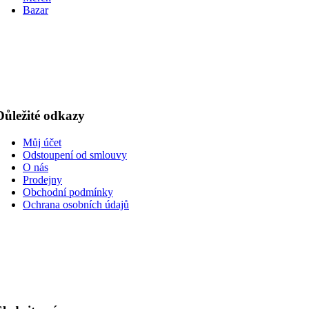
Bazar
Důležité odkazy
Můj účet
Odstoupení od smlouvy
O nás
Prodejny
Obchodní podmínky
Ochrana osobních údajů