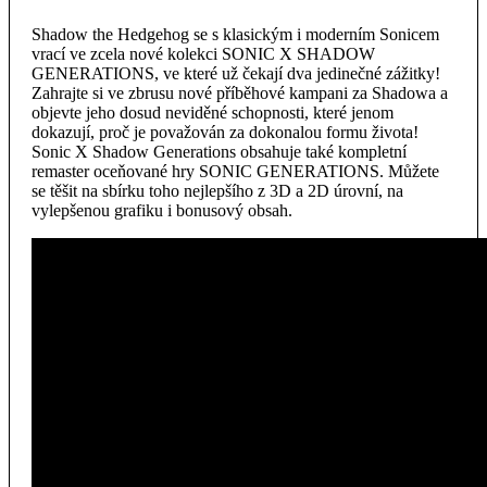
Shadow the Hedgehog se s klasickým i moderním Sonicem
vrací ve zcela nové kolekci SONIC X SHADOW
GENERATIONS, ve které už čekají dva jedinečné zážitky!
Zahrajte si ve zbrusu nové příběhové kampani za Shadowa a
objevte jeho dosud neviděné schopnosti, které jenom
dokazují, proč je považován za dokonalou formu života!
Sonic X Shadow Generations obsahuje také kompletní
remaster oceňované hry SONIC GENERATIONS. Můžete
se těšit na sbírku toho nejlepšího z 3D a 2D úrovní, na
vylepšenou grafiku i bonusový obsah.