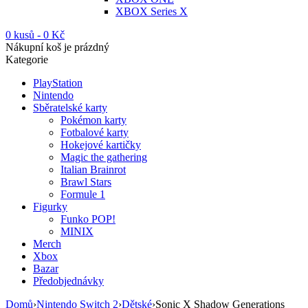
XBOX Series X
0 kusů
-
0
Kč
Nákupní koš je prázdný
Kategorie
PlayStation
Nintendo
Sběratelské karty
Pokémon karty
Fotbalové karty
Hokejové kartičky
Magic the gathering
Italian Brainrot
Brawl Stars
Formule 1
Figurky
Funko POP!
MINIX
Merch
Xbox
Bazar
Předobjednávky
Domů
›
Nintendo Switch 2
›
Dětské
›
Sonic X Shadow Generations