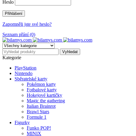
Heslo
Zapomněli jste své heslo?
Seznam přání (0)
Kategorie
PlayStation
Nintendo
Sběratelské karty
Pokémon karty
Fotbalové karty
Hokejové kartičky
Magic the gathering
Italian Brainrot
Brawl Stars
Formule 1
Figurky
Funko POP!
MINIX