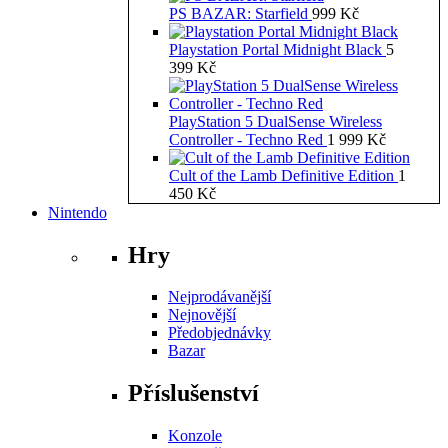
PS BAZAR: Starfield
999
Kč
Playstation Portal Midnight Black
5
399
Kč
PlayStation 5 DualSense Wireless
Controller - Techno Red
1 999
Kč
Cult of the Lamb Definitive Edition
1
450
Kč
Nintendo
Hry
Nejprodávanější
Nejnovější
Předobjednávky
Bazar
Příslušenství
Konzole