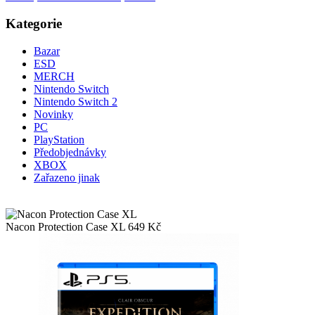
Kategorie
Bazar
ESD
MERCH
Nintendo Switch
Nintendo Switch 2
Novinky
PC
PlayStation
Předobjednávky
XBOX
Zařazeno jinak
Nacon Protection Case XL
649
Kč