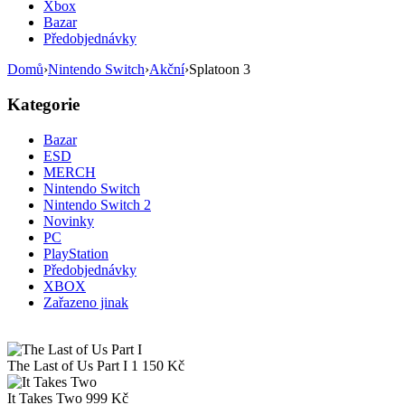
Xbox
Bazar
Předobjednávky
Domů
›
Nintendo Switch
›
Akční
›
Splatoon 3
Kategorie
Bazar
ESD
MERCH
Nintendo Switch
Nintendo Switch 2
Novinky
PC
PlayStation
Předobjednávky
XBOX
Zařazeno jinak
The Last of Us Part I
1 150
Kč
It Takes Two
999
Kč