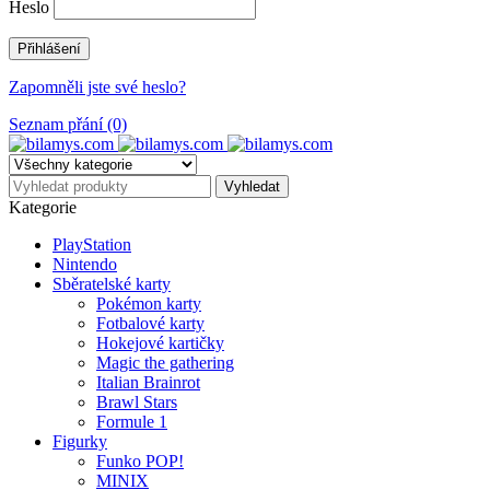
Heslo
Zapomněli jste své heslo?
Seznam přání (0)
Kategorie
PlayStation
Nintendo
Sběratelské karty
Pokémon karty
Fotbalové karty
Hokejové kartičky
Magic the gathering
Italian Brainrot
Brawl Stars
Formule 1
Figurky
Funko POP!
MINIX