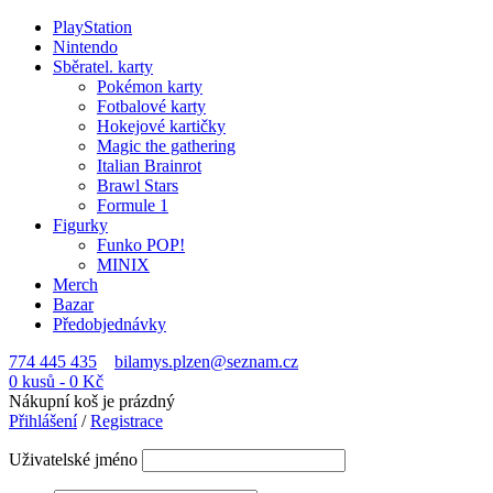
PlayStation
Nintendo
Sběratel. karty
Pokémon karty
Fotbalové karty
Hokejové kartičky
Magic the gathering
Italian Brainrot
Brawl Stars
Formule 1
Figurky
Funko POP!
MINIX
Merch
Bazar
Předobjednávky
774 445 435
bilamys.plzen@seznam.cz
0 kusů
-
0
Kč
Nákupní koš je prázdný
Přihlášení
/
Registrace
Uživatelské jméno