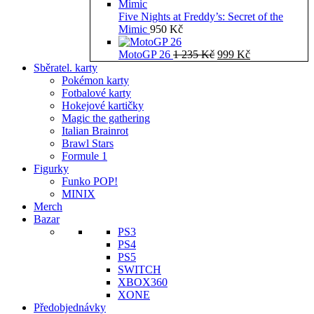
Five Nights at Freddy’s: Secret of the
Mimic
950
Kč
Původní
Aktuální
MotoGP 26
1 235
Kč
999
Kč
cena
cena
Sběratel. karty
byla:
je:
Pokémon karty
1
999 Kč.
Fotbalové karty
235 Kč.
Hokejové kartičky
Magic the gathering
Italian Brainrot
Brawl Stars
Formule 1
Figurky
Funko POP!
MINIX
Merch
Bazar
PS3
PS4
PS5
SWITCH
XBOX360
XONE
Předobjednávky