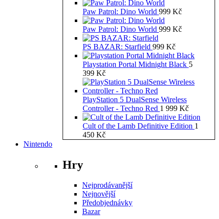
Paw Patrol: Dino World
999
Kč
Paw Patrol: Dino World
999
Kč
PS BAZAR: Starfield
999
Kč
Playstation Portal Midnight Black
5
399
Kč
PlayStation 5 DualSense Wireless
Controller - Techno Red
1 999
Kč
Cult of the Lamb Definitive Edition
1
450
Kč
Nintendo
Hry
Nejprodávanější
Nejnovější
Předobjednávky
Bazar