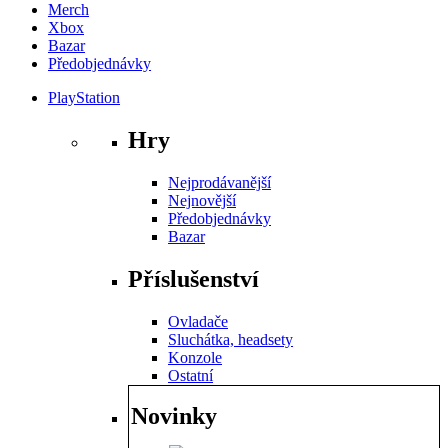
Merch
Xbox
Bazar
Předobjednávky
PlayStation
Hry
Nejprodávanější
Nejnovější
Předobjednávky
Bazar
Příslušenství
Ovladače
Sluchátka, headsety
Konzole
Ostatní
Novinky