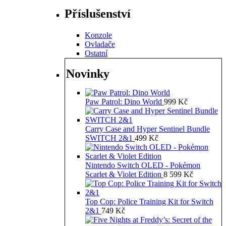
Příslušenství
Konzole
Ovladače
Ostatní
Novinky
Paw Patrol: Dino World
999
Kč
Carry Case and Hyper Sentinel Bundle
SWITCH 2&1
499
Kč
Nintendo Switch OLED - Pokémon
Scarlet & Violet Edition
8 599
Kč
Top Cop: Police Training Kit for Switch
2&1
749
Kč