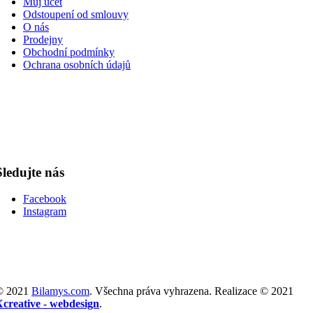
Můj účet
Odstoupení od smlouvy
O nás
Prodejny
Obchodní podmínky
Ochrana osobních údajů
Sledujte nás
Facebook
Instagram
© 2021
Bilamys.com
. Všechna práva vyhrazena. Realizace © 2021
Xcreative - webdesign
.