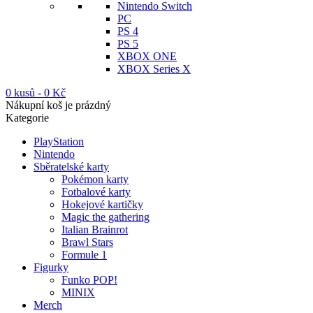
Nintendo Switch
PC
PS 4
PS 5
XBOX ONE
XBOX Series X
0 kusů
-
0
Kč
Nákupní koš je prázdný
Kategorie
PlayStation
Nintendo
Sběratelské karty
Pokémon karty
Fotbalové karty
Hokejové kartičky
Magic the gathering
Italian Brainrot
Brawl Stars
Formule 1
Figurky
Funko POP!
MINIX
Merch