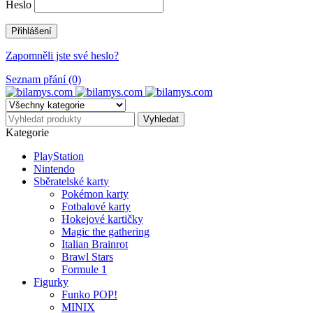
Heslo
Zapomněli jste své heslo?
Seznam přání (0)
Kategorie
PlayStation
Nintendo
Sběratelské karty
Pokémon karty
Fotbalové karty
Hokejové kartičky
Magic the gathering
Italian Brainrot
Brawl Stars
Formule 1
Figurky
Funko POP!
MINIX