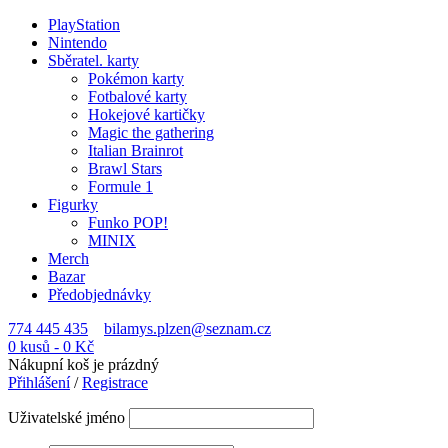
PlayStation
Nintendo
Sběratel. karty
Pokémon karty
Fotbalové karty
Hokejové kartičky
Magic the gathering
Italian Brainrot
Brawl Stars
Formule 1
Figurky
Funko POP!
MINIX
Merch
Bazar
Předobjednávky
774 445 435
bilamys.plzen@seznam.cz
0 kusů
-
0
Kč
Nákupní koš je prázdný
Přihlášení
/
Registrace
Uživatelské jméno