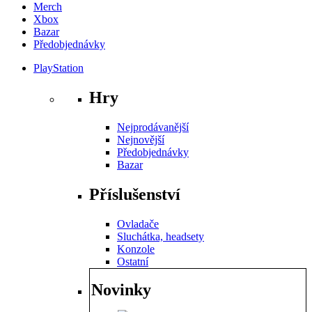
Merch
Xbox
Bazar
Předobjednávky
PlayStation
Hry
Nejprodávanější
Nejnovější
Předobjednávky
Bazar
Příslušenství
Ovladače
Sluchátka, headsety
Konzole
Ostatní
Novinky