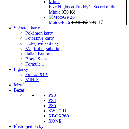
Five Nights at Freddy’s: Secret of the
Mimic
950
Kč
Původní
Aktuální
MotoGP 26
1 235
Kč
999
Kč
cena
cena
Sběratel. karty
byla:
je:
Pokémon karty
1
999 Kč.
Fotbalové karty
235 Kč.
Hokejové kartičky
Magic the gathering
Italian Brainrot
Brawl Stars
Formule 1
Figurky
Funko POP!
MINIX
Merch
Bazar
PS3
PS4
PS5
SWITCH
XBOX360
XONE
Předobjednávky