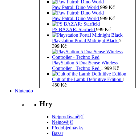
Paw Patrol: Dino World
999
Kč
Paw Patrol: Dino World
999
Kč
PS BAZAR: Starfield
999
Kč
Playstation Portal Midnight Black
5
399
Kč
PlayStation 5 DualSense Wireless
Controller - Techno Red
1 999
Kč
Cult of the Lamb Definitive Edition
1
450
Kč
Nintendo
Hry
Nejprodávanější
Nejnovější
Předobjednávky
Bazar