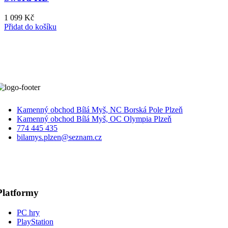
1 099
Kč
Přidat do košíku
Kamenný obchod Bílá Myš, NC Borská Pole Plzeň
Kamenný obchod Bílá Myš, OC Olympia Plzeň
774 445 435
bilamys.plzen@seznam.cz
Platformy
PC hry
PlayStation