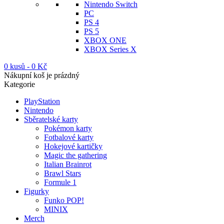
Nintendo Switch
PC
PS 4
PS 5
XBOX ONE
XBOX Series X
0 kusů
-
0
Kč
Nákupní koš je prázdný
Kategorie
PlayStation
Nintendo
Sběratelské karty
Pokémon karty
Fotbalové karty
Hokejové kartičky
Magic the gathering
Italian Brainrot
Brawl Stars
Formule 1
Figurky
Funko POP!
MINIX
Merch