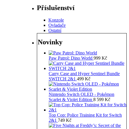
Příslušenství
Konzole
Ovladače
Ostatní
Novinky
Paw Patrol: Dino World
999
Kč
Carry Case and Hyper Sentinel Bundle
SWITCH 2&1
499
Kč
Nintendo Switch OLED - Pokémon
Scarlet & Violet Edition
8 599
Kč
Top Cop: Police Training Kit for Switch
2&1
749
Kč