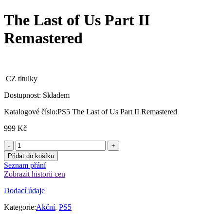
cena
cena
byla:
je:
The Last of Us Part II
749 Kč.
599 Kč.
Remastered
CZ titulky
Dostupnost:
Skladem
Katalogové číslo:
PS5 The Last of Us Part II Remastered
999
Kč
Přidat do košíku
Seznam přání
Zobrazit historii cen
Dodací údaje
Kategorie:
Akční
,
PS5