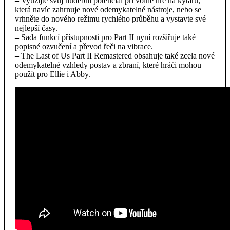
–
Využijte svůj hudební potenciál při volné hře na kytaru,
která navíc zahrnuje nové odemykatelné nástroje, nebo se
vrhněte do nového režimu rychlého průběhu a vystavte své
nejlepší časy.
–
Sada funkcí přístupnosti pro Part II nyní rozšiřuje také
popisné ozvučení a převod řeči na vibrace.
–
The Last of Us Part II Remastered obsahuje také zcela nové
odemykatelné vzhledy postav a zbraní, které hráči mohou
použít pro Ellie i Abby.