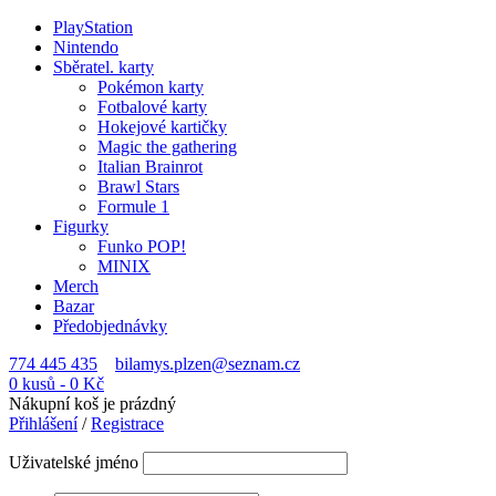
PlayStation
Nintendo
Sběratel. karty
Pokémon karty
Fotbalové karty
Hokejové kartičky
Magic the gathering
Italian Brainrot
Brawl Stars
Formule 1
Figurky
Funko POP!
MINIX
Merch
Bazar
Předobjednávky
774 445 435
bilamys.plzen@seznam.cz
0 kusů
-
0
Kč
Nákupní koš je prázdný
Přihlášení
/
Registrace
Uživatelské jméno