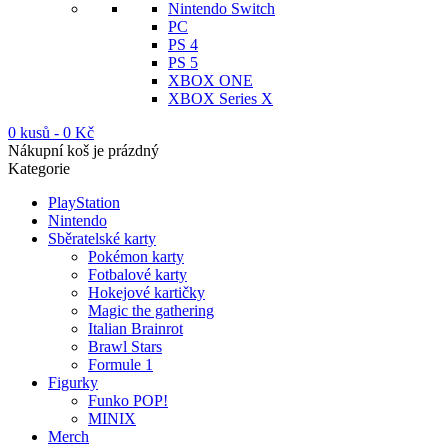
Nintendo Switch
PC
PS 4
PS 5
XBOX ONE
XBOX Series X
0 kusů
-
0
Kč
Nákupní koš je prázdný
Kategorie
PlayStation
Nintendo
Sběratelské karty
Pokémon karty
Fotbalové karty
Hokejové kartičky
Magic the gathering
Italian Brainrot
Brawl Stars
Formule 1
Figurky
Funko POP!
MINIX
Merch