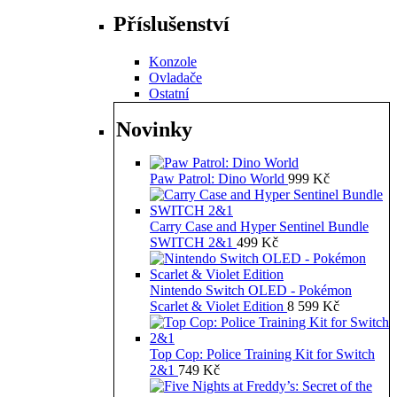
Příslušenství
Konzole
Ovladače
Ostatní
Novinky
Paw Patrol: Dino World
999
Kč
Carry Case and Hyper Sentinel Bundle
SWITCH 2&1
499
Kč
Nintendo Switch OLED - Pokémon
Scarlet & Violet Edition
8 599
Kč
Top Cop: Police Training Kit for Switch
2&1
749
Kč