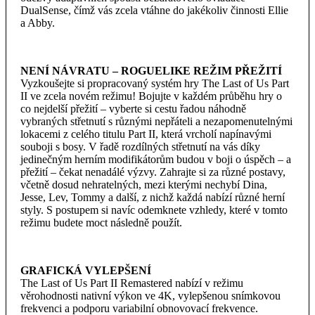
DualSense, čímž vás zcela vtáhne do jakékoliv činnosti Ellie
a Abby.
NENÍ NÁVRATU – ROGUELIKE REŽIM PŘEŽITÍ
Vyzkoušejte si propracovaný systém hry The Last of Us Part
II ve zcela novém režimu! Bojujte v každém průběhu hry o
co nejdelší přežití – vyberte si cestu řadou náhodně
vybraných střetnutí s různými nepřáteli a nezapomenutelnými
lokacemi z celého titulu Part II, která vrcholí napínavými
souboji s bosy. V řadě rozdílných střetnutí na vás díky
jedinečným herním modifikátorům budou v boji o úspěch – a
přežití – čekat nenadálé výzvy. Zahrajte si za různé postavy,
včetně dosud nehratelných, mezi kterými nechybí Dina,
Jesse, Lev, Tommy a další, z nichž každá nabízí různé herní
styly. S postupem si navíc odemknete vzhledy, které v tomto
režimu budete moct následně použít.
GRAFICKÁ VYLEPŠENÍ
The Last of Us Part II Remastered nabízí v režimu
věrohodnosti nativní výkon ve 4K, vylepšenou snímkovou
frekvenci a podporu variabilní obnovovací frekvence.