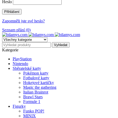
Heslo
Zapomněli jste své heslo?
Seznam přání (0)
Kategorie
PlayStation
Nintendo
Sběratelské karty
Pokémon karty
Fotbalové karty
Hokejové kartičky
Magic the gathering
Italian Brainrot
Brawl Stars
Formule 1
Figurky
Funko POP!
MINIX