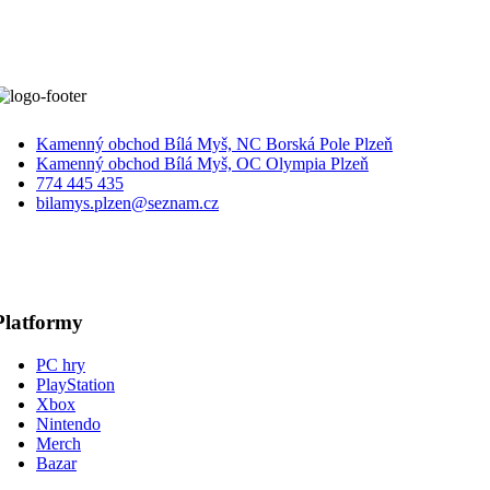
Kamenný obchod Bílá Myš, NC Borská Pole Plzeň
Kamenný obchod Bílá Myš, OC Olympia Plzeň
774 445 435
bilamys.plzen@seznam.cz
Platformy
PC hry
PlayStation
Xbox
Nintendo
Merch
Bazar