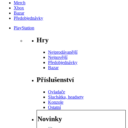
Merch
Xbox
Bazar
Předobjednávky
PlayStation
Hry
Nejprodávanější
Nejnovější
Předobjednávky
Bazar
Příslušenství
Ovladače
Sluchátka, headsety
Konzole
Ostatní
Novinky