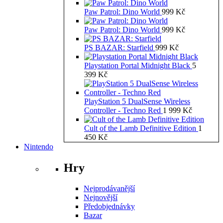
Paw Patrol: Dino World
999
Kč
Paw Patrol: Dino World
999
Kč
PS BAZAR: Starfield
999
Kč
Playstation Portal Midnight Black
5
399
Kč
PlayStation 5 DualSense Wireless
Controller - Techno Red
1 999
Kč
Cult of the Lamb Definitive Edition
1
450
Kč
Nintendo
Hry
Nejprodávanější
Nejnovější
Předobjednávky
Bazar