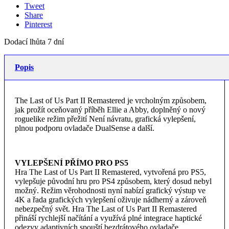
Tweet
Share
Pinterest
Dodací lhůta 7 dní
Popis
The Last of Us Part II Remastered je vrcholným způsobem,
jak prožít oceňovaný příběh Ellie a Abby, doplněný o nový
roguelike režim přežití Není návratu, grafická vylepšení,
plnou podporu ovladače DualSense a další.
VYLEPŠENÍ PŘÍMO PRO PS5
Hra The Last of Us Part II Remastered, vytvořená pro PS5,
vylepšuje původní hru pro PS4 způsobem, který dosud nebyl
možný. Režim věrohodnosti nyní nabízí grafický výstup ve
4K a řada grafických vylepšení oživuje nádherný a zároveň
nebezpečný svět. Hra The Last of Us Part II Remastered
přináší rychlejší načítání a využívá plné integrace haptické
odezvy adaptivních spouští bezdrátového ovladače