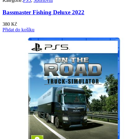
Kategorie:
PS5
,
Sportovní
Bassmaster Fishing Deluxe 2022
380
Kč
Přidat do košíku