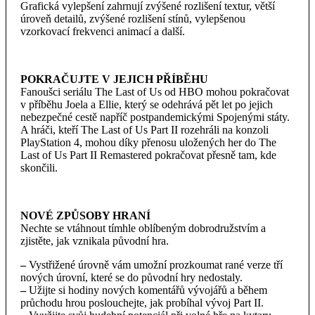
Grafická vylepšení zahrnují zvýšené rozlišení textur, větší
úroveň detailů, zvýšené rozlišení stínů, vylepšenou
vzorkovací frekvenci animací a další.
POKRAČUJTE V JEJICH PŘÍBĚHU
Fanoušci seriálu The Last of Us od HBO mohou pokračovat
v příběhu Joela a Ellie, který se odehrává pět let po jejich
nebezpečné cestě napříč postpandemickými Spojenými státy.
A hráči, kteří The Last of Us Part II rozehráli na konzoli
PlayStation 4, mohou díky přenosu uložených her do The
Last of Us Part II Remastered pokračovat přesně tam, kde
skončili.
NOVÉ ZPŮSOBY HRANÍ
Nechte se vtáhnout tímhle oblíbeným dobrodružstvím a
zjistěte, jak vznikala původní hra.
–
Vystřižené úrovně vám umožní prozkoumat rané verze tří
nových úrovní, které se do původní hry nedostaly.
–
Užijte si hodiny nových komentářů vývojářů a během
průchodu hrou poslouchejte, jak probíhal vývoj Part II.