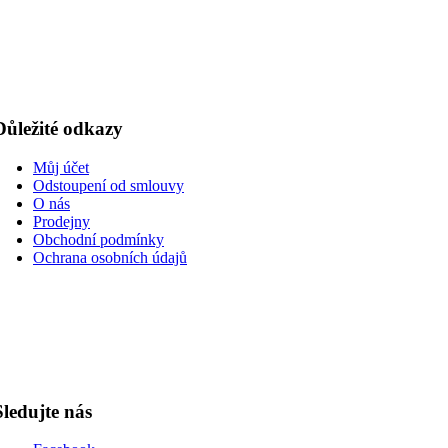
Důležité odkazy
Můj účet
Odstoupení od smlouvy
O nás
Prodejny
Obchodní podmínky
Ochrana osobních údajů
Sledujte nás