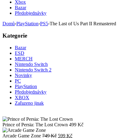
Xbox
Bazar
Předobjednávky
Domů
›
PlayStation
›
PS5
›
The Last of Us Part II Remastered
Kategorie
Bazar
ESD
MERCH
Nintendo Switch
Nintendo Switch 2
Novinky
PC
PlayStation
Předobjednávky
XBOX
Zařazeno jinak
Prince of Persia: The Lost Crown
499
Kč
Původní
Aktuální
Arcade Game Zone
749
Kč
599
Kč