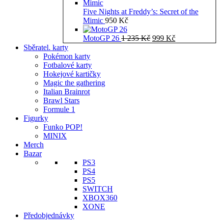
Five Nights at Freddy’s: Secret of the
Mimic
950
Kč
Původní
Aktuální
MotoGP 26
1 235
Kč
999
Kč
cena
cena
Sběratel. karty
byla:
je:
Pokémon karty
1
999 Kč.
Fotbalové karty
235 Kč.
Hokejové kartičky
Magic the gathering
Italian Brainrot
Brawl Stars
Formule 1
Figurky
Funko POP!
MINIX
Merch
Bazar
PS3
PS4
PS5
SWITCH
XBOX360
XONE
Předobjednávky