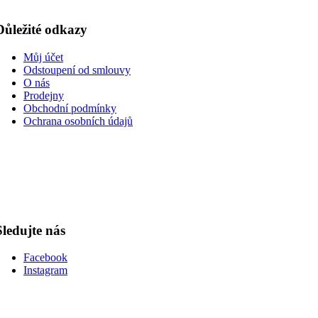
Důležité odkazy
Můj účet
Odstoupení od smlouvy
O nás
Prodejny
Obchodní podmínky
Ochrana osobních údajů
Sledujte nás
Facebook
Instagram