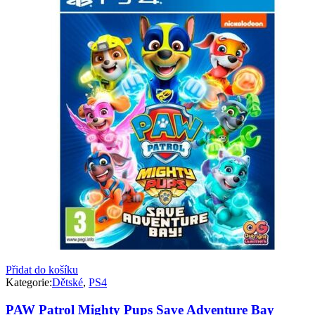
Přidat do košíku
Kategorie:
Dětské
,
PS4
PAW Patrol Mighty Pups Save Adventure Bay