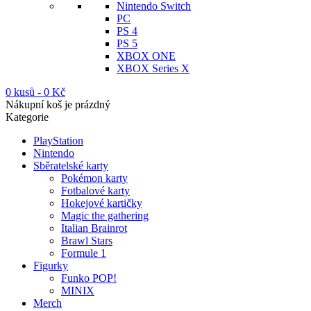
Nintendo Switch
PC
PS 4
PS 5
XBOX ONE
XBOX Series X
0 kusů
-
0
Kč
Nákupní koš je prázdný
Kategorie
PlayStation
Nintendo
Sběratelské karty
Pokémon karty
Fotbalové karty
Hokejové kartičky
Magic the gathering
Italian Brainrot
Brawl Stars
Formule 1
Figurky
Funko POP!
MINIX
Merch