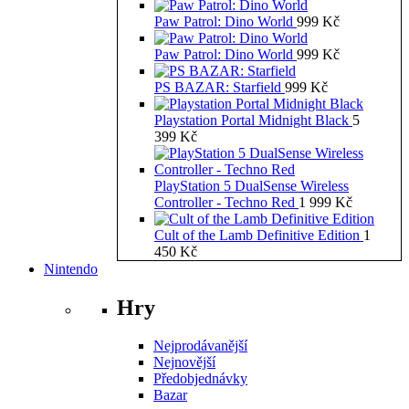
Paw Patrol: Dino World
999
Kč
Paw Patrol: Dino World
999
Kč
PS BAZAR: Starfield
999
Kč
Playstation Portal Midnight Black
5
399
Kč
PlayStation 5 DualSense Wireless
Controller - Techno Red
1 999
Kč
Cult of the Lamb Definitive Edition
1
450
Kč
Nintendo
Hry
Nejprodávanější
Nejnovější
Předobjednávky
Bazar