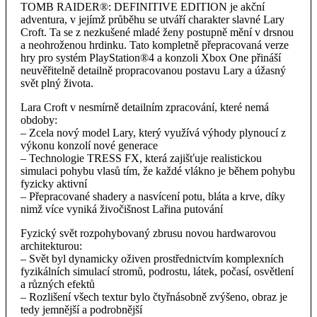
TOMB RAIDER®: DEFINITIVE EDITION je akční
adventura, v jejímž průběhu se utváří charakter slavné Lary
Croft. Ta se z nezkušené mladé ženy postupně mění v drsnou
a neohroženou hrdinku. Tato kompletně přepracovaná verze
hry pro systém PlayStation®4 a konzoli Xbox One přináší
neuvěřitelně detailně propracovanou postavu Lary a úžasný
svět plný života.
Lara Croft v nesmírně detailním zpracování, které nemá
obdoby:
– Zcela nový model Lary, který využívá výhody plynoucí z
výkonu konzolí nové generace
– Technologie TRESS FX, která zajišťuje realistickou
simulaci pohybu vlasů tím, že každé vlákno je během pohybu
fyzicky aktivní
– Přepracované shadery a nasvícení potu, bláta a krve, díky
nimž více vyniká živočišnost Lařina putování
Fyzický svět rozpohybovaný zbrusu novou hardwarovou
architekturou:
– Svět byl dynamicky oživen prostřednictvím komplexních
fyzikálních simulací stromů, podrostu, látek, počasí, osvětlení
a různých efektů
– Rozlišení všech textur bylo čtyřnásobně zvýšeno, obraz je
tedy jemnější a podrobnější