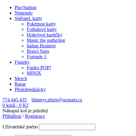
PlayStation
Nintendo
Sběratel. karty
Pokémon karty
Fotbalové karty
Hokejové kartičky
Magic the gathering
Italian Brainrot
Brawl Stars
Formule 1
Figurky
Funko POP!
MINIX
Merch
Bazar
Předobjednávky
774 445 435
bilamys.plzen@seznam.cz
0 kusů
-
0
Kč
Nákupní koš je prázdný
Přihlášení
/
Registrace
Uživatelské jméno