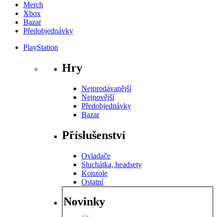
Merch
Xbox
Bazar
Předobjednávky
PlayStation
Hry
Nejprodávanější
Nejnovější
Předobjednávky
Bazar
Příslušenství
Ovladače
Sluchátka, headsety
Konzole
Ostatní
Novinky