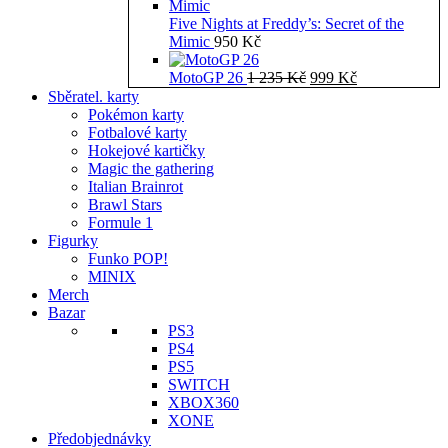
Five Nights at Freddy’s: Secret of the
Mimic
950
Kč
Původní
Aktuální
MotoGP 26
1 235
Kč
999
Kč
cena
cena
Sběratel. karty
byla:
je:
Pokémon karty
1
999 Kč.
Fotbalové karty
235 Kč.
Hokejové kartičky
Magic the gathering
Italian Brainrot
Brawl Stars
Formule 1
Figurky
Funko POP!
MINIX
Merch
Bazar
PS3
PS4
PS5
SWITCH
XBOX360
XONE
Předobjednávky