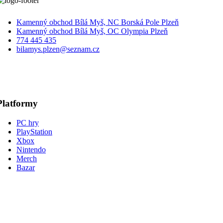
Kamenný obchod Bílá Myš, NC Borská Pole Plzeň
Kamenný obchod Bílá Myš, OC Olympia Plzeň
774 445 435
bilamys.plzen@seznam.cz
Platformy
PC hry
PlayStation
Xbox
Nintendo
Merch
Bazar