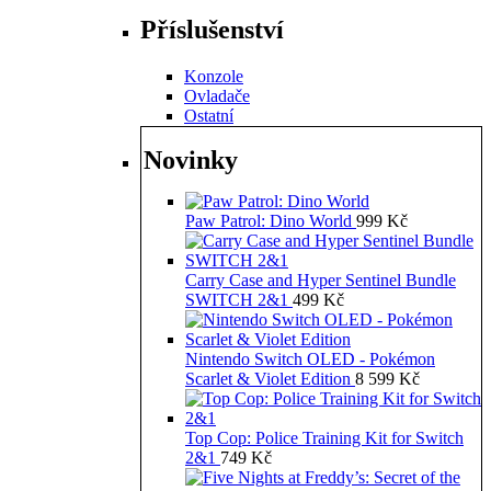
Příslušenství
Konzole
Ovladače
Ostatní
Novinky
Paw Patrol: Dino World
999
Kč
Carry Case and Hyper Sentinel Bundle
SWITCH 2&1
499
Kč
Nintendo Switch OLED - Pokémon
Scarlet & Violet Edition
8 599
Kč
Top Cop: Police Training Kit for Switch
2&1
749
Kč