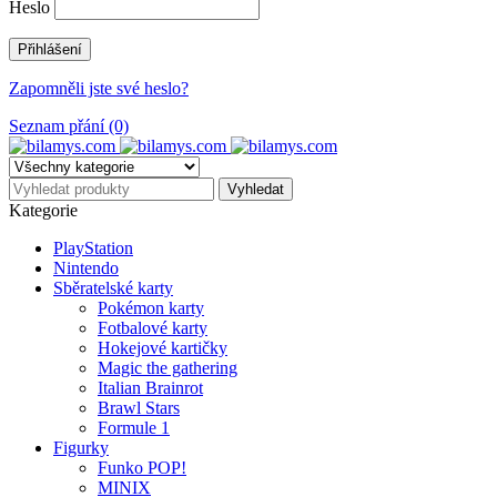
Heslo
Zapomněli jste své heslo?
Seznam přání (0)
Kategorie
PlayStation
Nintendo
Sběratelské karty
Pokémon karty
Fotbalové karty
Hokejové kartičky
Magic the gathering
Italian Brainrot
Brawl Stars
Formule 1
Figurky
Funko POP!
MINIX