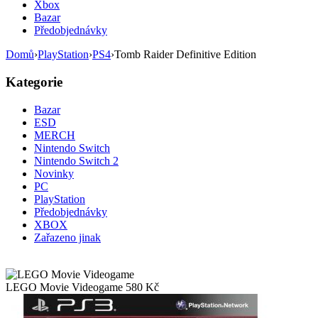
Xbox
Bazar
Předobjednávky
Domů
›
PlayStation
›
PS4
›
Tomb Raider Definitive Edition
Kategorie
Bazar
ESD
MERCH
Nintendo Switch
Nintendo Switch 2
Novinky
PC
PlayStation
Předobjednávky
XBOX
Zařazeno jinak
LEGO Movie Videogame
580
Kč