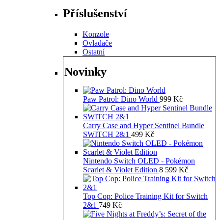
Příslušenství
Konzole
Ovladače
Ostatní
Novinky
Paw Patrol: Dino World
999
Kč
Carry Case and Hyper Sentinel Bundle
SWITCH 2&1
499
Kč
Nintendo Switch OLED - Pokémon
Scarlet & Violet Edition
8 599
Kč
Top Cop: Police Training Kit for Switch
2&1
749
Kč