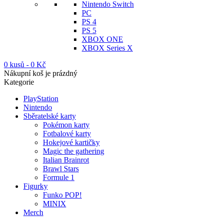
Nintendo Switch
PC
PS 4
PS 5
XBOX ONE
XBOX Series X
0 kusů
-
0
Kč
Nákupní koš je prázdný
Kategorie
PlayStation
Nintendo
Sběratelské karty
Pokémon karty
Fotbalové karty
Hokejové kartičky
Magic the gathering
Italian Brainrot
Brawl Stars
Formule 1
Figurky
Funko POP!
MINIX
Merch