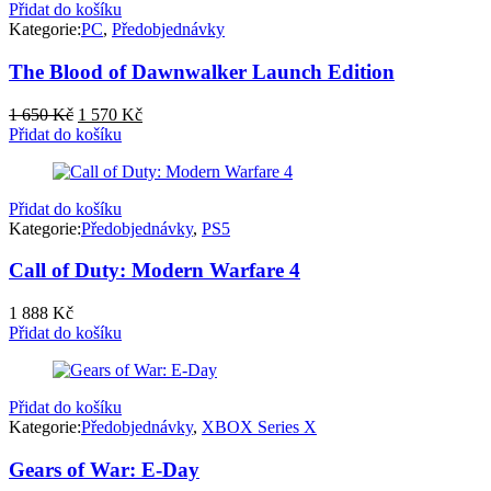
Přidat do košíku
Kategorie:
PC
,
Předobjednávky
The Blood of Dawnwalker​ Launch Edition
Původní
Aktuální
1 650
Kč
1 570
Kč
cena
cena
Přidat do košíku
byla:
je:
1
1
650 Kč.
570 Kč.
Přidat do košíku
Kategorie:
Předobjednávky
,
PS5
Call of Duty: Modern Warfare 4
1 888
Kč
Přidat do košíku
Přidat do košíku
Kategorie:
Předobjednávky
,
XBOX Series X
Gears of War: E-Day