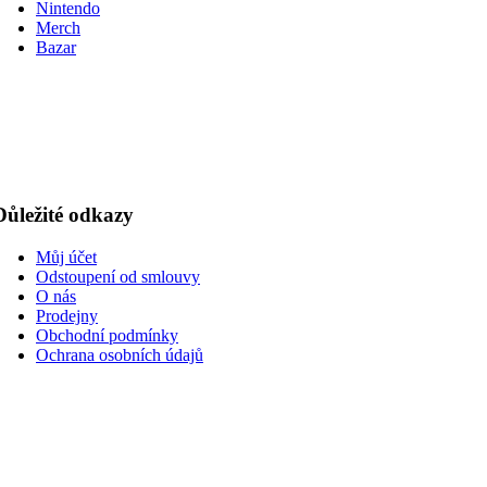
Nintendo
Merch
Bazar
Důležité odkazy
Můj účet
Odstoupení od smlouvy
O nás
Prodejny
Obchodní podmínky
Ochrana osobních údajů