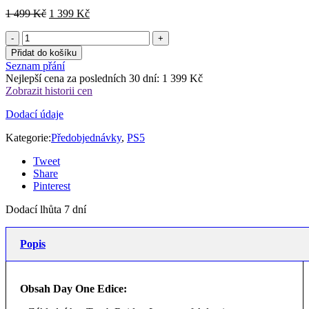
Původní
Aktuální
1 499
Kč
1 399
Kč
cena
cena
byla:
je:
1
1
Přidat do košíku
499 Kč.
399 Kč.
Seznam přání
Nejlepší cena za posledních 30 dní:
1 399
Kč
Zobrazit historii cen
Dodací údaje
Kategorie:
Předobjednávky
,
PS5
Tweet
Share
Pinterest
Dodací lhůta 7 dní
Popis
Obsah Day One Edice: