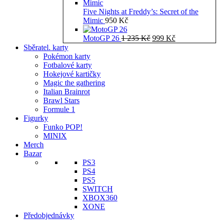
Five Nights at Freddy’s: Secret of the
Mimic
950
Kč
Původní
Aktuální
MotoGP 26
1 235
Kč
999
Kč
cena
cena
Sběratel. karty
byla:
je:
Pokémon karty
1
999 Kč.
Fotbalové karty
235 Kč.
Hokejové kartičky
Magic the gathering
Italian Brainrot
Brawl Stars
Formule 1
Figurky
Funko POP!
MINIX
Merch
Bazar
PS3
PS4
PS5
SWITCH
XBOX360
XONE
Předobjednávky