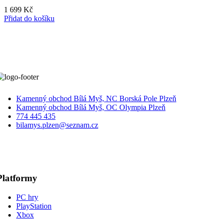
1 699
Kč
Přidat do košíku
Kamenný obchod Bílá Myš, NC Borská Pole Plzeň
Kamenný obchod Bílá Myš, OC Olympia Plzeň
774 445 435
bilamys.plzen@seznam.cz
Platformy
PC hry
PlayStation
Xbox