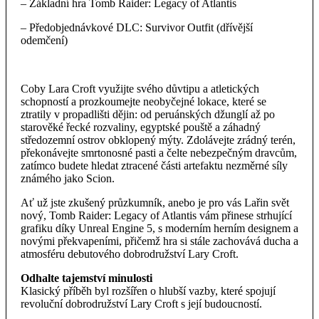
– Základní hra Tomb Raider: Legacy of Atlantis
– Předobjednávkové DLC: Survivor Outfit (dřívější
odemčení)
Coby Lara Croft využijte svého důvtipu a atletických
schopností a prozkoumejte neobyčejné lokace, které se
ztratily v propadlišti dějin: od peruánských džunglí až po
starověké řecké rozvaliny, egyptské pouště a záhadný
středozemní ostrov obklopený mýty. Zdolávejte zrádný terén,
překonávejte smrtonosné pasti a čelte nebezpečným dravcům,
zatímco budete hledat ztracené části artefaktu nezměrné síly
známého jako Scion.
Ať už jste zkušený průzkumník, anebo je pro vás Lařin svět
nový, Tomb Raider: Legacy of Atlantis vám přinese strhující
grafiku díky Unreal Engine 5, s moderním herním designem a
novými překvapeními, přičemž hra si stále zachovává ducha a
atmosféru debutového dobrodružství Lary Croft.
Odhalte tajemství minulosti
Klasický příběh byl rozšířen o hlubší vazby, které spojují
revoluční dobrodružství Lary Croft s její budoucností.