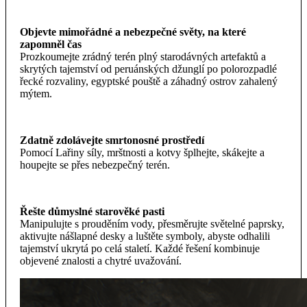
Objevte mimořádné a nebezpečné světy, na které
zapomněl čas
Prozkoumejte zrádný terén plný starodávných artefaktů a
skrytých tajemství od peruánských džunglí po polorozpadlé
řecké rozvaliny, egyptské pouště a záhadný ostrov zahalený
mýtem.
Zdatně zdolávejte smrtonosné prostředí
Pomocí Lařiny síly, mrštnosti a kotvy šplhejte, skákejte a
houpejte se přes nebezpečný terén.
Řešte důmyslné starověké pasti
Manipulujte s prouděním vody, přesměrujte světelné paprsky,
aktivujte nášlapné desky a luštěte symboly, abyste odhalili
tajemství ukrytá po celá staletí. Každé řešení kombinuje
objevené znalosti a chytré uvažování.