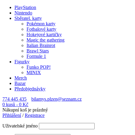
PlayStation
Nintendo
Sběratel. karty
Pokémon karty
Fotbalové karty
Hokejové kartičky
Magic the gathering
Italian Brainrot
Brawl Stars
Formule 1
Figurky
Funko POP!
MINIX
Merch
Bazar
Předobjednávky
774 445 435
bilamys.plzen@seznam.cz
0 kusů
-
0
Kč
Nákupní koš je prázdný
Přihlášení
/
Registrace
Uživatelské jméno