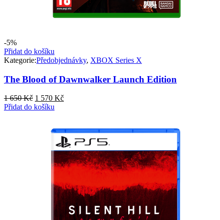
-5%
Přidat do košíku
Kategorie:
Předobjednávky
,
XBOX Series X
The Blood of Dawnwalker​ Launch Edition
Původní
Aktuální
1 650
Kč
1 570
Kč
cena
cena
Přidat do košíku
byla:
je:
1
1
650 Kč.
570 Kč.