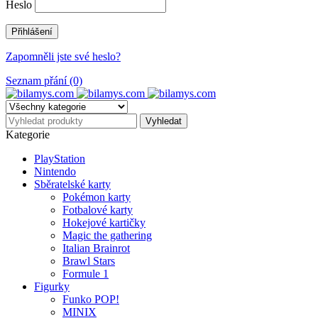
Heslo
Zapomněli jste své heslo?
Seznam přání (0)
Kategorie
PlayStation
Nintendo
Sběratelské karty
Pokémon karty
Fotbalové karty
Hokejové kartičky
Magic the gathering
Italian Brainrot
Brawl Stars
Formule 1
Figurky
Funko POP!
MINIX