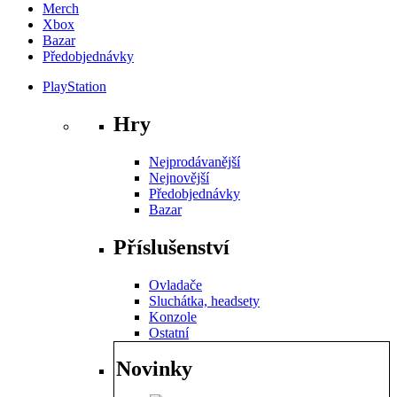
Merch
Xbox
Bazar
Předobjednávky
PlayStation
Hry
Nejprodávanější
Nejnovější
Předobjednávky
Bazar
Příslušenství
Ovladače
Sluchátka, headsety
Konzole
Ostatní
Novinky