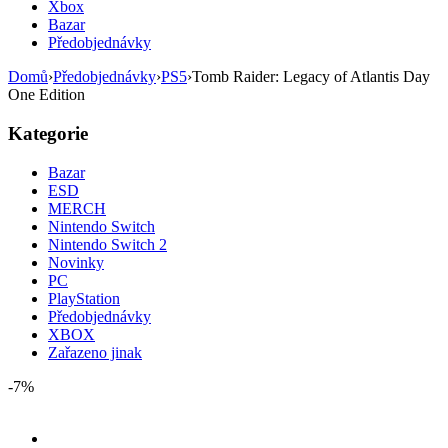
Xbox
Bazar
Předobjednávky
Domů
›
Předobjednávky
›
PS5
›
Tomb Raider: Legacy of Atlantis Day
One Edition
Kategorie
Bazar
ESD
MERCH
Nintendo Switch
Nintendo Switch 2
Novinky
PC
PlayStation
Předobjednávky
XBOX
Zařazeno jinak
-7%