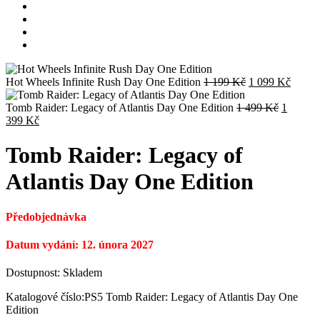
Původní
Aktuál
Hot Wheels Infinite Rush Day One Edition
1 199
Kč
1 099
Kč
cena
cena
byla:
Původní
je:
Tomb Raider: Legacy of Atlantis Day One Edition
1 499
Kč
1
Aktuální
1
cena
1
399
Kč
cena
199 Kč.
byla:
099 K
je:
1
Tomb Raider: Legacy of
1
499 Kč.
399 Kč.
Atlantis Day One Edition
Předobjednávka
Datum vydání: 12. února 2027
Dostupnost:
Skladem
Katalogové číslo:
PS5 Tomb Raider: Legacy of Atlantis Day One
Edition