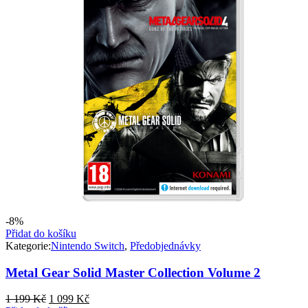
-8%
Přidat do košíku
Kategorie:
Nintendo Switch
,
Předobjednávky
Metal Gear Solid Master Collection Volume 2
Původní
Aktuální
1 199
Kč
1 099
Kč