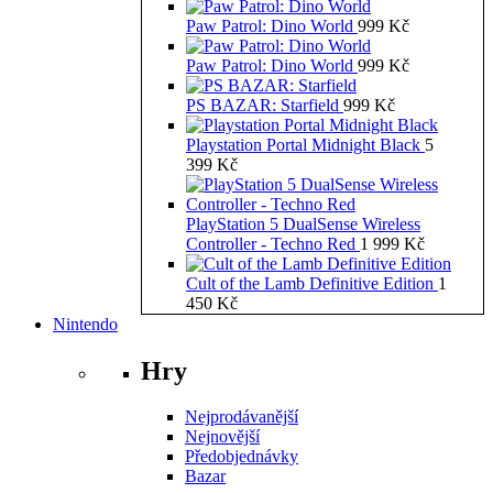
Paw Patrol: Dino World
999
Kč
Paw Patrol: Dino World
999
Kč
PS BAZAR: Starfield
999
Kč
Playstation Portal Midnight Black
5
399
Kč
PlayStation 5 DualSense Wireless
Controller - Techno Red
1 999
Kč
Cult of the Lamb Definitive Edition
1
450
Kč
Nintendo
Hry
Nejprodávanější
Nejnovější
Předobjednávky
Bazar