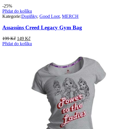
-25%
Přidat do košíku
Kategorie:
Doplňky
,
Good Loot
,
MERCH
Assassins Creed Legacy Gym Bag
Původní
Aktuální
199
Kč
149
Kč
cena
cena
Přidat do košíku
byla:
je:
199 Kč.
149 Kč.