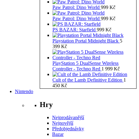
Paw Patrol: Dino World
999
Kč
Paw Patrol: Dino World
999
Kč
PS BAZAR: Starfield
999
Kč
Playstation Portal Midnight Black
5
399
Kč
PlayStation 5 DualSense Wireless
Controller - Techno Red
1 999
Kč
Cult of the Lamb Definitive Edition
1
450
Kč
Nintendo
Hry
Nejprodávanější
Nejnovější
Předobjednávky
Bazar