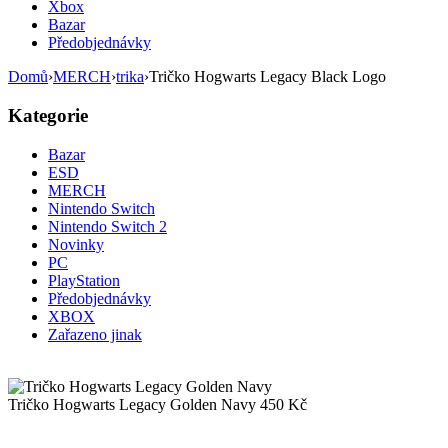
Xbox
Bazar
Předobjednávky
Domů
›
MERCH
›
trika
›
Tričko Hogwarts Legacy Black Logo
Kategorie
Bazar
ESD
MERCH
Nintendo Switch
Nintendo Switch 2
Novinky
PC
PlayStation
Předobjednávky
XBOX
Zařazeno jinak
Tričko Hogwarts Legacy Golden Navy
450
Kč