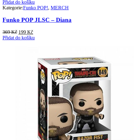
Přidat do košíku
Kategorie:
Funko POP!
,
MERCH
Funko POP JLSC – Diana
Původní
Aktuální
369
Kč
199
Kč
cena
cena
Přidat do košíku
byla:
je:
369 Kč.
199 Kč.