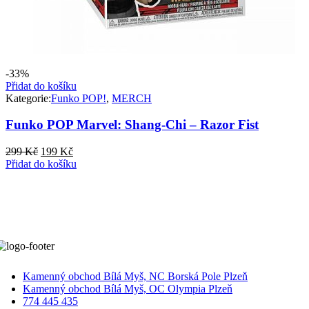
-33%
Přidat do košíku
Kategorie:
Funko POP!
,
MERCH
Funko POP Marvel: Shang-Chi – Razor Fist
Původní
Aktuální
299
Kč
199
Kč
cena
cena
Přidat do košíku
byla:
je:
299 Kč.
199 Kč.
Kamenný obchod Bílá Myš, NC Borská Pole Plzeň
Kamenný obchod Bílá Myš, OC Olympia Plzeň
774 445 435