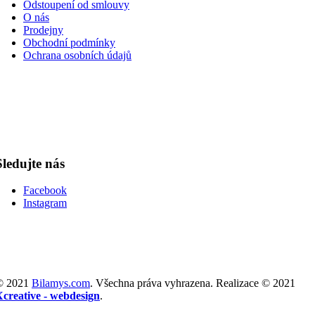
Odstoupení od smlouvy
O nás
Prodejny
Obchodní podmínky
Ochrana osobních údajů
Sledujte nás
Facebook
Instagram
© 2021
Bilamys.com
. Všechna práva vyhrazena. Realizace © 2021
Xcreative - webdesign
.