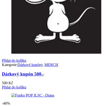
Přidat do košíku
Kategorie:
Dárkové kupóny
,
MERCH
Dárkový kupón 500,-
500
Kč
Přidat do košíku
-46%