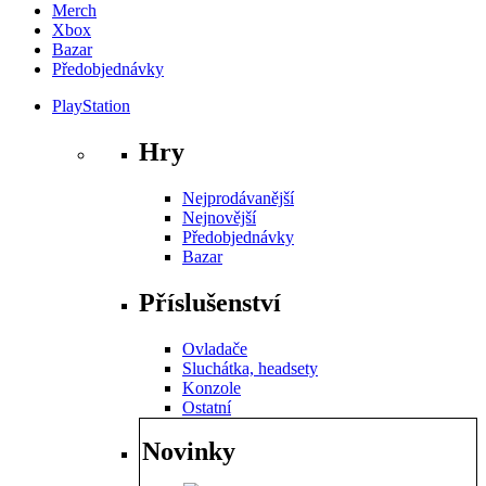
Merch
Xbox
Bazar
Předobjednávky
PlayStation
Hry
Nejprodávanější
Nejnovější
Předobjednávky
Bazar
Příslušenství
Ovladače
Sluchátka, headsety
Konzole
Ostatní
Novinky