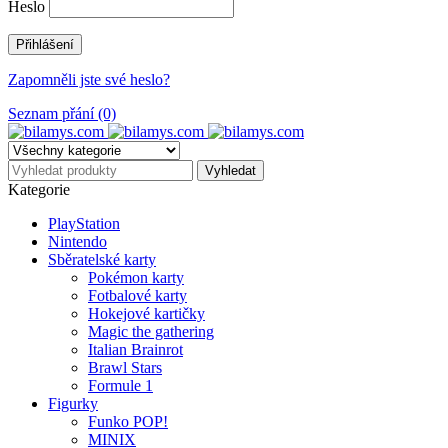
Heslo
Zapomněli jste své heslo?
Seznam přání (0)
Kategorie
PlayStation
Nintendo
Sběratelské karty
Pokémon karty
Fotbalové karty
Hokejové kartičky
Magic the gathering
Italian Brainrot
Brawl Stars
Formule 1
Figurky
Funko POP!
MINIX