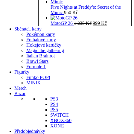
Five Nights at Freddy’s: Secret of the
Mimic
950
Kč
Původní
Aktuální
MotoGP 26
1 235
Kč
999
Kč
cena
cena
Sběratel. karty
byla:
je:
Pokémon karty
1
999 Kč.
Fotbalové karty
235 Kč.
Hokejové kartičky
Magic the gathering
Italian Brainrot
Brawl Stars
Formule 1
Figurky
Funko POP!
MINIX
Merch
Bazar
PS3
PS4
PS5
SWITCH
XBOX360
XONE
Předobjednávky