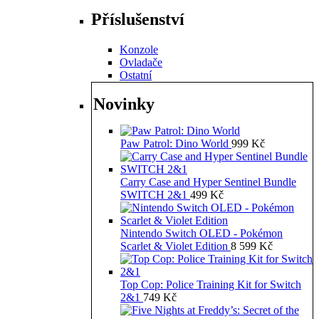
Příslušenství
Konzole
Ovladače
Ostatní
Novinky
Paw Patrol: Dino World
999
Kč
Carry Case and Hyper Sentinel Bundle
SWITCH 2&1
499
Kč
Nintendo Switch OLED - Pokémon
Scarlet & Violet Edition
8 599
Kč
Top Cop: Police Training Kit for Switch
2&1
749
Kč