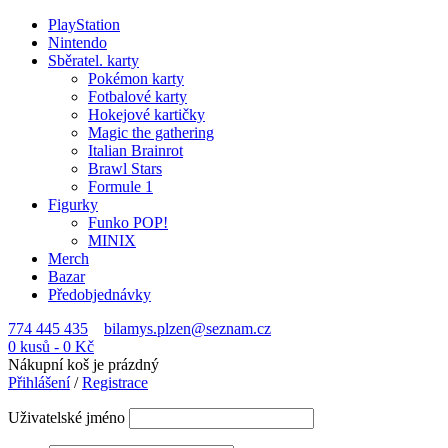
PlayStation
Nintendo
Sběratel. karty
Pokémon karty
Fotbalové karty
Hokejové kartičky
Magic the gathering
Italian Brainrot
Brawl Stars
Formule 1
Figurky
Funko POP!
MINIX
Merch
Bazar
Předobjednávky
774 445 435
bilamys.plzen@seznam.cz
0 kusů
-
0
Kč
Nákupní koš je prázdný
Přihlášení
/
Registrace
Uživatelské jméno