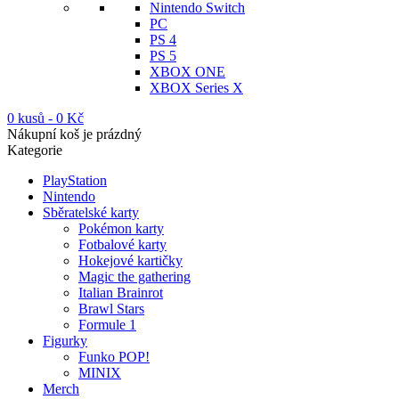
Nintendo Switch
PC
PS 4
PS 5
XBOX ONE
XBOX Series X
0 kusů
-
0
Kč
Nákupní koš je prázdný
Kategorie
PlayStation
Nintendo
Sběratelské karty
Pokémon karty
Fotbalové karty
Hokejové kartičky
Magic the gathering
Italian Brainrot
Brawl Stars
Formule 1
Figurky
Funko POP!
MINIX
Merch