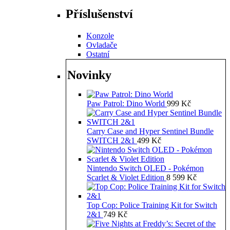
Příslušenství
Konzole
Ovladače
Ostatní
Novinky
Paw Patrol: Dino World
999
Kč
Carry Case and Hyper Sentinel Bundle
SWITCH 2&1
499
Kč
Nintendo Switch OLED - Pokémon
Scarlet & Violet Edition
8 599
Kč
Top Cop: Police Training Kit for Switch
2&1
749
Kč