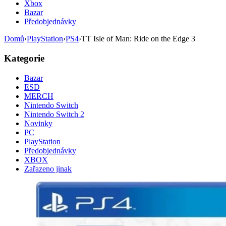
Xbox
Bazar
Předobjednávky
Domů
›
PlayStation
›
PS4
›
TT Isle of Man: Ride on the Edge 3
Kategorie
Bazar
ESD
MERCH
Nintendo Switch
Nintendo Switch 2
Novinky
PC
PlayStation
Předobjednávky
XBOX
Zařazeno jinak