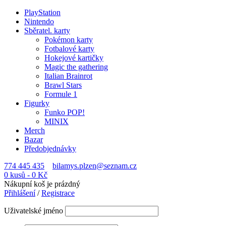
PlayStation
Nintendo
Sběratel. karty
Pokémon karty
Fotbalové karty
Hokejové kartičky
Magic the gathering
Italian Brainrot
Brawl Stars
Formule 1
Figurky
Funko POP!
MINIX
Merch
Bazar
Předobjednávky
774 445 435
bilamys.plzen@seznam.cz
0 kusů
-
0
Kč
Nákupní koš je prázdný
Přihlášení
/
Registrace
Uživatelské jméno