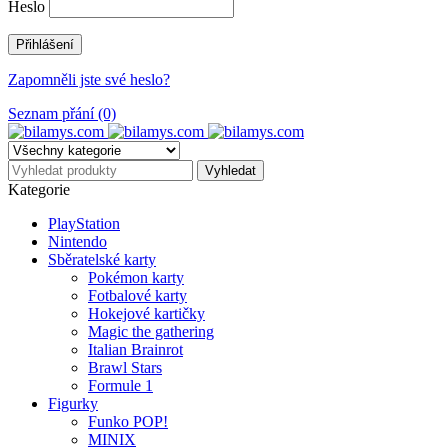
Heslo
Zapomněli jste své heslo?
Seznam přání (0)
Kategorie
PlayStation
Nintendo
Sběratelské karty
Pokémon karty
Fotbalové karty
Hokejové kartičky
Magic the gathering
Italian Brainrot
Brawl Stars
Formule 1
Figurky
Funko POP!
MINIX