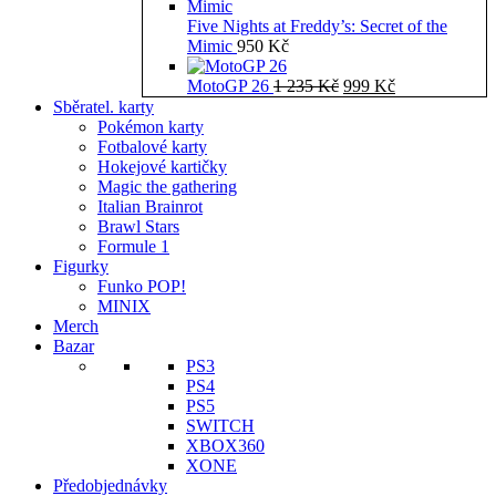
Five Nights at Freddy’s: Secret of the
Mimic
950
Kč
Původní
Aktuální
MotoGP 26
1 235
Kč
999
Kč
cena
cena
Sběratel. karty
byla:
je:
Pokémon karty
1
999 Kč.
Fotbalové karty
235 Kč.
Hokejové kartičky
Magic the gathering
Italian Brainrot
Brawl Stars
Formule 1
Figurky
Funko POP!
MINIX
Merch
Bazar
PS3
PS4
PS5
SWITCH
XBOX360
XONE
Předobjednávky