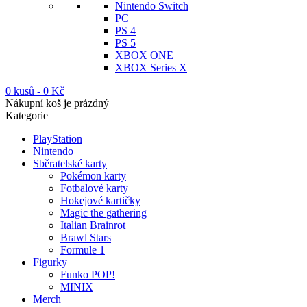
Nintendo Switch
PC
PS 4
PS 5
XBOX ONE
XBOX Series X
0 kusů
-
0
Kč
Nákupní koš je prázdný
Kategorie
PlayStation
Nintendo
Sběratelské karty
Pokémon karty
Fotbalové karty
Hokejové kartičky
Magic the gathering
Italian Brainrot
Brawl Stars
Formule 1
Figurky
Funko POP!
MINIX
Merch