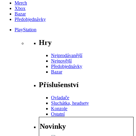
Merch
Xbox
Bazar
Předobjednávky
PlayStation
Hry
Nejprodávanější
Nejnovější
Předobjednávky
Bazar
Příslušenství
Ovladače
Sluchátka, headsety
Konzole
Ostatní
Novinky