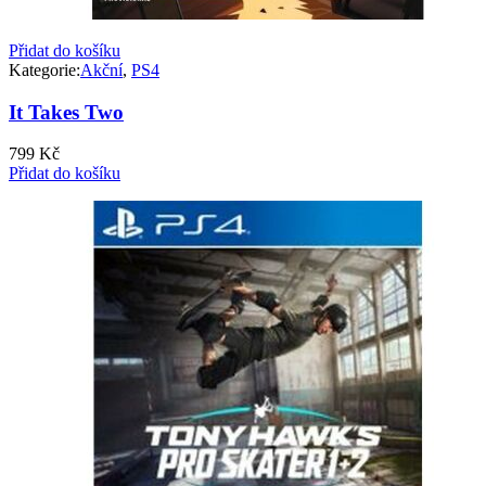
Přidat do košíku
Kategorie:
Akční
,
PS4
It Takes Two
799
Kč
Přidat do košíku