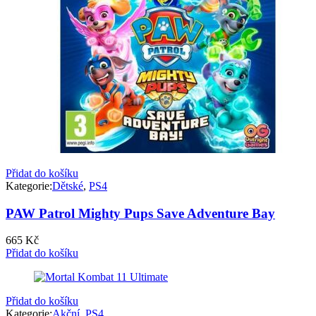
Přidat do košíku
Kategorie:
Dětské
,
PS4
PAW Patrol Mighty Pups Save Adventure Bay
665
Kč
Přidat do košíku
Přidat do košíku
Kategorie:
Akční
,
PS4