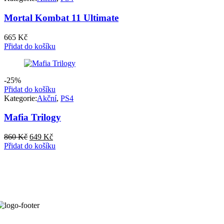
Mortal Kombat 11 Ultimate
665
Kč
Přidat do košíku
-25%
Přidat do košíku
Kategorie:
Akční
,
PS4
Mafia Trilogy
Původní
Aktuální
860
Kč
649
Kč
cena
cena
Přidat do košíku
byla:
je:
860 Kč.
649 Kč.