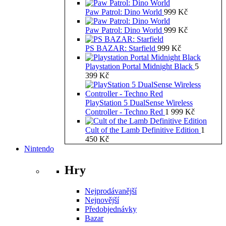
Paw Patrol: Dino World
999
Kč
Paw Patrol: Dino World
999
Kč
PS BAZAR: Starfield
999
Kč
Playstation Portal Midnight Black
5
399
Kč
PlayStation 5 DualSense Wireless
Controller - Techno Red
1 999
Kč
Cult of the Lamb Definitive Edition
1
450
Kč
Nintendo
Hry
Nejprodávanější
Nejnovější
Předobjednávky
Bazar