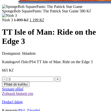
SpongeBob SquarePants: The Patrick Star Game
580
Kč
Původní
Aktuální
Nioh 3
1 899
Kč
1 199
Kč
cena
cena
byla:
je:
TT Isle of Man: Ride on the
1
1
899 Kč.
199 Kč.
Edge 3
Dostupnost:
Skladem
Katalogové číslo:
PS4 TT Isle of Man: Ride on the Edge 3
665
Kč
Přidat do košíku
Seznam přání
Zobrazit historii cen
Dodací údaje
Kategorie:
PS4
,
Závodní