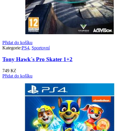
Přidat do košíku
Kategorie:
PS4
,
Sportovní
Tony Hawk´s Pro Skater 1+2
749
Kč
Přidat do košíku