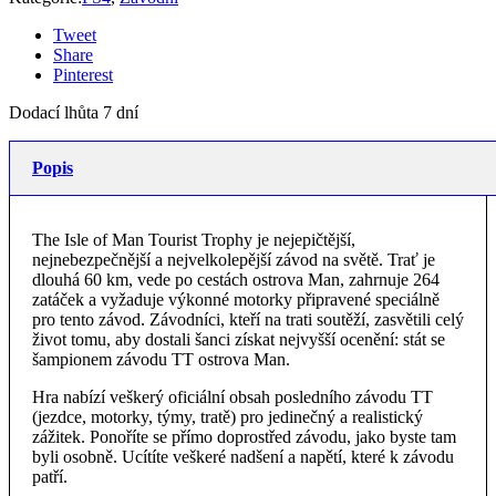
Tweet
Share
Pinterest
Dodací lhůta 7 dní
Popis
The Isle of Man Tourist Trophy je nejepičtější,
nejnebezpečnější a nejvelkolepější závod na světě. Trať je
dlouhá 60 km, vede po cestách ostrova Man, zahrnuje 264
zatáček a vyžaduje výkonné motorky připravené speciálně
pro tento závod. Závodníci, kteří na trati soutěží, zasvětili celý
život tomu, aby dostali šanci získat nejvyšší ocenění: stát se
šampionem závodu TT ostrova Man.
Hra nabízí veškerý oficiální obsah posledního závodu TT
(jezdce, motorky, týmy, tratě) pro jedinečný a realistický
zážitek. Ponoříte se přímo doprostřed závodu, jako byste tam
byli osobně. Ucítíte veškeré nadšení a napětí, které k závodu
patří.