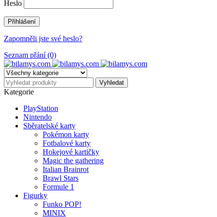
Heslo
Zapomněli jste své heslo?
Seznam přání (0)
Kategorie
PlayStation
Nintendo
Sběratelské karty
Pokémon karty
Fotbalové karty
Hokejové kartičky
Magic the gathering
Italian Brainrot
Brawl Stars
Formule 1
Figurky
Funko POP!
MINIX