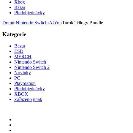
Xbox
Bazar
Předobjednávky
Domů
›
Nintendo Switch
›
Akční
›
Turok Trilogy Bundle
Kategorie
Bazar
ESD
MERCH
Nintendo Switch
Nintendo Switch 2
Novinky
PC
PlayStation
Předobjednávky
XBOX
Zařazeno jinak