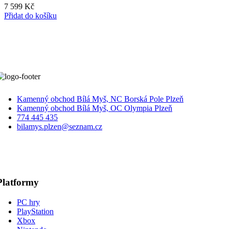
7 599
Kč
Přidat do košíku
Kamenný obchod Bílá Myš, NC Borská Pole Plzeň
Kamenný obchod Bílá Myš, OC Olympia Plzeň
774 445 435
bilamys.plzen@seznam.cz
Platformy
PC hry
PlayStation
Xbox