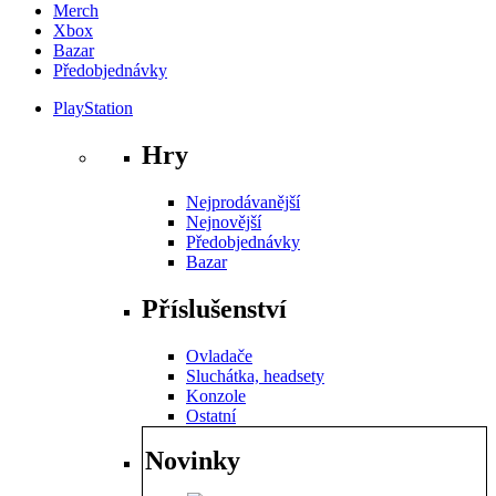
Merch
Xbox
Bazar
Předobjednávky
PlayStation
Hry
Nejprodávanější
Nejnovější
Předobjednávky
Bazar
Příslušenství
Ovladače
Sluchátka, headsety
Konzole
Ostatní
Novinky