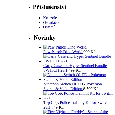
Příslušenství
Konzole
Ovladače
Ostatní
Novinky
Paw Patrol: Dino World
999
Kč
Carry Case and Hyper Sentinel Bundle
SWITCH 2&1
499
Kč
Nintendo Switch OLED - Pokémon
Scarlet & Violet Edition
8 599
Kč
Top Cop: Police Training Kit for Switch
2&1
749
Kč