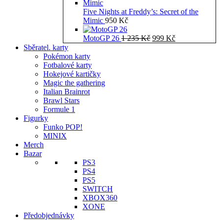
Five Nights at Freddy’s: Secret of the
Mimic
950
Kč
Původní
Aktuální
MotoGP 26
1 235
Kč
999
Kč
cena
cena
Sběratel. karty
byla:
je:
Pokémon karty
1
999 Kč.
Fotbalové karty
235 Kč.
Hokejové kartičky
Magic the gathering
Italian Brainrot
Brawl Stars
Formule 1
Figurky
Funko POP!
MINIX
Merch
Bazar
PS3
PS4
PS5
SWITCH
XBOX360
XONE
Předobjednávky