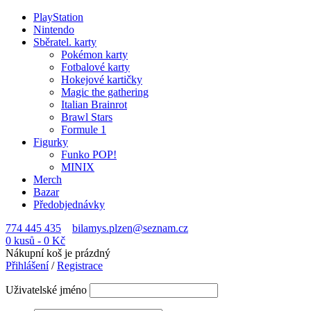
PlayStation
Nintendo
Sběratel. karty
Pokémon karty
Fotbalové karty
Hokejové kartičky
Magic the gathering
Italian Brainrot
Brawl Stars
Formule 1
Figurky
Funko POP!
MINIX
Merch
Bazar
Předobjednávky
774 445 435
bilamys.plzen@seznam.cz
0 kusů
-
0
Kč
Nákupní koš je prázdný
Přihlášení
/
Registrace
Uživatelské jméno