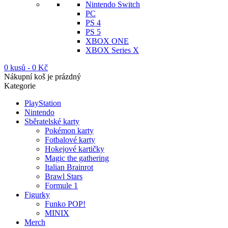
Nintendo Switch
PC
PS 4
PS 5
XBOX ONE
XBOX Series X
0 kusů
-
0
Kč
Nákupní koš je prázdný
Kategorie
PlayStation
Nintendo
Sběratelské karty
Pokémon karty
Fotbalové karty
Hokejové kartičky
Magic the gathering
Italian Brainrot
Brawl Stars
Formule 1
Figurky
Funko POP!
MINIX
Merch