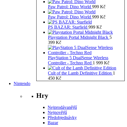
Paw Patrol: Dino World
999
Kč
Paw Patrol: Dino World
999
Kč
PS BAZAR: Starfield
999
Kč
Playstation Portal Midnight Black
5
399
Kč
PlayStation 5 DualSense Wireless
Controller - Techno Red
1 999
Kč
Cult of the Lamb Definitive Edition
1
450
Kč
Nintendo
Hry
Nejprodávanější
Nejnovější
Předobjednávky
Bazar