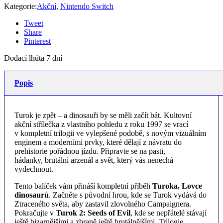
Kategorie:
Akční
,
Nintendo Switch
Tweet
Share
Pinterest
Dodací lhůta 7 dní
Popis
Turok je zpět – a dinosauři by se měli začít bát. Kultovní
akční střílečka z vlastního pohledu z roku 1997 se vrací
v kompletní trilogii ve vylepšené podobě, s novým vizuálním
enginem a moderními prvky, které dělají z návratu do
prehistorie pořádnou jízdu. Připravte se na pasti,
hádanky, brutální arzenál a svět, který vás nenechá
vydechnout.
Tento balíček vám přináší kompletní příběh
Turoka, Lovce
dinosaurů
. Začněte s původní hrou, kde se Turok vydává do
Ztraceného světa, aby zastavil zlovolného Campaignera.
Pokračujte v
Turok 2: Seeds of Evil
, kde se nepřátelé stávají
ještě bizarnějšími a zbraně ještě brutálnějšími. Trilogie