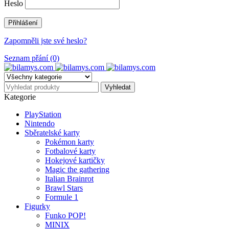
Heslo
Zapomněli jste své heslo?
Seznam přání (0)
Kategorie
PlayStation
Nintendo
Sběratelské karty
Pokémon karty
Fotbalové karty
Hokejové kartičky
Magic the gathering
Italian Brainrot
Brawl Stars
Formule 1
Figurky
Funko POP!
MINIX