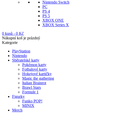
Nintendo Switch
PC
PS 4
PS 5
XBOX ONE
XBOX Series X
0 kusů
-
0
Kč
Nákupní koš je prázdný
Kategorie
PlayStation
Nintendo
Sběratelské karty
Pokémon karty
Fotbalové karty
Hokejové kartičky
Magic the gathering
Italian Brainrot
Brawl Stars
Formule 1
Figurky
Funko POP!
MINIX
Merch