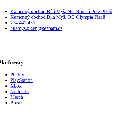
Kamenný obchod Bílá Myš, NC Borská Pole Plzeň
Kamenný obchod Bílá Myš, OC Olympia Plzeň
774 445 435
bilamys.plzen@seznam.cz
Platformy
PC hry
PlayStation
Xbox
Nintendo
Merch
Bazar