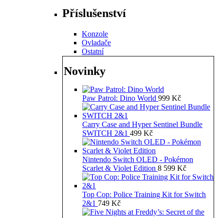
Příslušenství
Konzole
Ovladače
Ostatní
Novinky
Paw Patrol: Dino World
999
Kč
Carry Case and Hyper Sentinel Bundle
SWITCH 2&1
499
Kč
Nintendo Switch OLED - Pokémon
Scarlet & Violet Edition
8 599
Kč
Top Cop: Police Training Kit for Switch
2&1
749
Kč