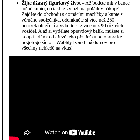
Žijte úžasný figurkový život
– Až budete mít v bance
tučné konto, co takhle vyrazit na pořádný nákup?
Zajděte do obchodu s domácími mazlíčky a kupte si
věrného společníka, odemkněte si více než 250
položek oblečení a vyberte si z více než 90 různých
vozidel. A až si vyděláte opravdový balík, můžete si
koupit i dům: od dřevěného přístřešku po obrovské
hogofogo sídlo – Wobbly Island má domov pro
všechny nehledě na vkus!