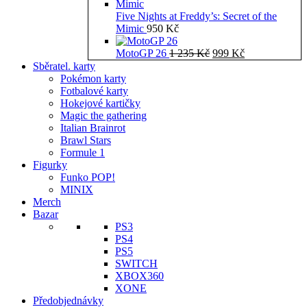
Five Nights at Freddy’s: Secret of the
Mimic
950
Kč
Původní
Aktuální
MotoGP 26
1 235
Kč
999
Kč
cena
cena
Sběratel. karty
byla:
je:
Pokémon karty
1
999 Kč.
Fotbalové karty
235 Kč.
Hokejové kartičky
Magic the gathering
Italian Brainrot
Brawl Stars
Formule 1
Figurky
Funko POP!
MINIX
Merch
Bazar
PS3
PS4
PS5
SWITCH
XBOX360
XONE
Předobjednávky