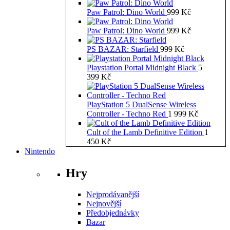
Paw Patrol: Dino World
999
Kč
Paw Patrol: Dino World
999
Kč
PS BAZAR: Starfield
999
Kč
Playstation Portal Midnight Black
5
399
Kč
PlayStation 5 DualSense Wireless
Controller - Techno Red
1 999
Kč
Cult of the Lamb Definitive Edition
1
450
Kč
Nintendo
Hry
Nejprodávanější
Nejnovější
Předobjednávky
Bazar