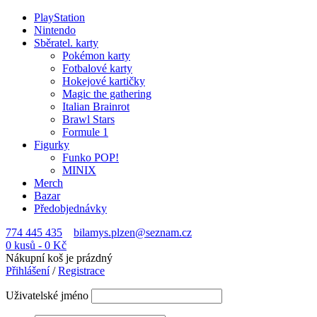
PlayStation
Nintendo
Sběratel. karty
Pokémon karty
Fotbalové karty
Hokejové kartičky
Magic the gathering
Italian Brainrot
Brawl Stars
Formule 1
Figurky
Funko POP!
MINIX
Merch
Bazar
Předobjednávky
774 445 435
bilamys.plzen@seznam.cz
0 kusů
-
0
Kč
Nákupní koš je prázdný
Přihlášení
/
Registrace
Uživatelské jméno