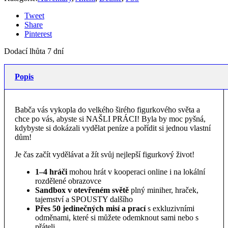
Tweet
Share
Pinterest
Dodací lhůta 7 dní
Popis
Babča vás vykopla do velkého širého figurkového světa a
chce po vás, abyste si NAŠLI PRÁCI! Byla by moc pyšná,
kdybyste si dokázali vydělat peníze a pořídit si jednou vlastní
dům!
Je čas začít vydělávat a žít svůj nejlepší figurkový život!
1–4 hráči
mohou hrát v kooperaci o
nline i na lokální
rozdělené obrazovce
Sandbox v otevřeném světě
plný miniher, hraček,
tajemství a SPOUSTY dalšího
Přes 50 jedinečných misí a prací
s exkluzivními
odměnami, které si můžete odemknout sami nebo s
přáteli