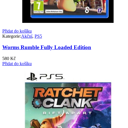
Přidat do košíku
Kategorie:
Akční
,
PS5
Worms Rumble Fully Loaded Edition
580
Kč
Přidat do košíku