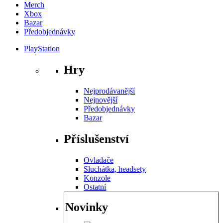
Merch
Xbox
Bazar
Předobjednávky
PlayStation
Hry
Nejprodávanější
Nejnovější
Předobjednávky
Bazar
Příslušenství
Ovladače
Sluchátka, headsety
Konzole
Ostatní
Novinky