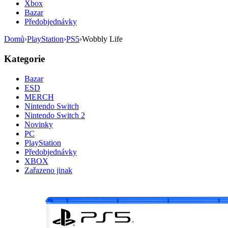
Xbox
Bazar
Předobjednávky
Domů
›
PlayStation
›
PS5
›
Wobbly Life
Kategorie
Bazar
ESD
MERCH
Nintendo Switch
Nintendo Switch 2
Novinky
PC
PlayStation
Předobjednávky
XBOX
Zařazeno jinak