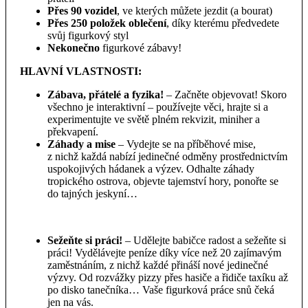
Přes 90 vozidel
, ve kterých můžete jezdit
(a bourat)
Přes 250 položek oblečení
, díky
kterému předvedete
svůj figurkový styl
Nekonečno
figurkové zábavy!
HLAVNÍ VLASTNOSTI:
Zábava, přátelé a fyzika!
– Začněte objevovat! Skoro
všechno je interaktivní – používejte věci, hrajte si a
experimentujte ve světě plném rekvizit, miniher a
překvapení.
Záhady a mise
– Vydejte se na příběhové mise,
z nichž každá nabízí jedinečné odměny prostřednictvím
uspokojivých hádanek a výzev. Odhalte záhady
tropického ostrova, objevte tajemství hory, ponořte se
do tajných jeskyní…
Sežeňte si práci!
– Udělejte babičce radost a sežeňte si
práci! Vydělávejte peníze díky více než 20 zajímavým
zaměstnáním, z nichž každé přináší nové jedinečné
výzvy. Od rozvážky pizzy přes hasiče a řidiče taxíku až
po disko tanečníka… Vaše figurková práce snů čeká
jen na vás.