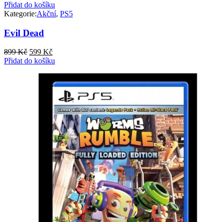
Přidat do košíku
Kategorie:
Akční
,
PS5
Evil Dead
Původní
Aktuální
899
Kč
599
Kč
cena
cena
Přidat do košíku
byla:
je:
899 Kč.
599 Kč.