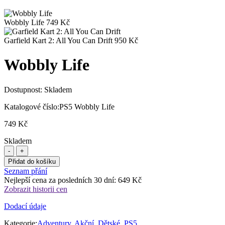
Wobbly Life
749
Kč
Garfield Kart 2: All You Can Drift
950
Kč
Wobbly Life
Dostupnost:
Skladem
Katalogové číslo:
PS5 Wobbly Life
749
Kč
Skladem
Přidat do košíku
Seznam přání
Nejlepší cena za posledních 30 dní:
649
Kč
Zobrazit historii cen
Dodací údaje
Kategorie:
Adventury
,
Akční
,
Dětské
,
PS5