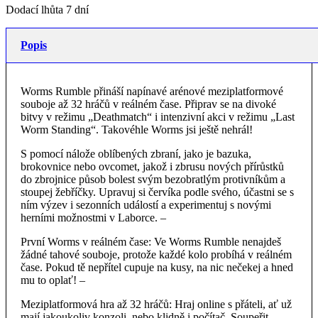
Dodací lhůta 7 dní
Popis
Worms Rumble přináší napínavé arénové meziplatformové
souboje až 32 hráčů v reálném čase. Připrav se na divoké
bitvy v režimu „Deathmatch“ i intenzivní akci v režimu „Last
Worm Standing“. Takovéhle Worms jsi ještě nehrál!
S pomocí nálože oblíbených zbraní, jako je bazuka,
brokovnice nebo ovcomet, jakož i zbrusu nových přírůstků
do zbrojnice působ bolest svým bezobratlým protivníkům a
stoupej žebříčky. Upravuj si červíka podle svého, účastni se s
ním výzev i sezonních událostí a experimentuj s novými
herními možnostmi v Laborce. –
První Worms v reálném čase: Ve Worms Rumble nenajdeš
žádné tahové souboje, protože každé kolo probíhá v reálném
čase. Pokud tě nepřítel cupuje na kusy, na nic nečekej a hned
mu to oplať! –
Meziplatformová hra až 32 hráčů: Hraj online s přáteli, ať už
mají jakoukoliv konzoli, nebo klidně i počítač. Soupeřit