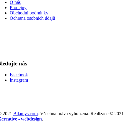
O nás
Prodejny
Obchodní podmínky
Ochrana osobních údajů
Sledujte nás
Facebook
Instagram
© 2021
Bilamys.com
. Všechna práva vyhrazena. Realizace © 2021
Xcreative - webdesign
.