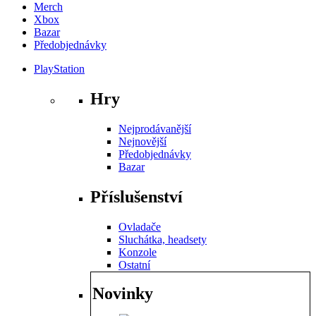
Merch
Xbox
Bazar
Předobjednávky
PlayStation
Hry
Nejprodávanější
Nejnovější
Předobjednávky
Bazar
Příslušenství
Ovladače
Sluchátka, headsety
Konzole
Ostatní
Novinky