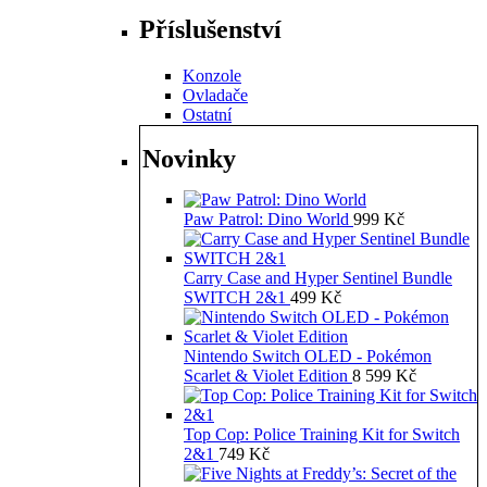
Příslušenství
Konzole
Ovladače
Ostatní
Novinky
Paw Patrol: Dino World
999
Kč
Carry Case and Hyper Sentinel Bundle
SWITCH 2&1
499
Kč
Nintendo Switch OLED - Pokémon
Scarlet & Violet Edition
8 599
Kč
Top Cop: Police Training Kit for Switch
2&1
749
Kč