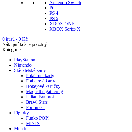
Nintendo Switch
PC
PS 4
PS 5
XBOX ONE
XBOX Series X
0 kusů
-
0
Kč
Nákupní koš je prázdný
Kategorie
PlayStation
Nintendo
Sběratelské karty
Pokémon karty
Fotbalové karty
Hokejové kartičky
Magic the gathering
Italian Brainrot
Brawl Stars
Formule 1
Figurky
Funko POP!
MINIX
Merch