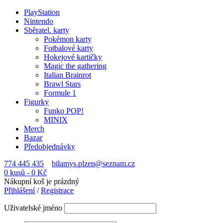
PlayStation
Nintendo
Sběratel. karty
Pokémon karty
Fotbalové karty
Hokejové kartičky
Magic the gathering
Italian Brainrot
Brawl Stars
Formule 1
Figurky
Funko POP!
MINIX
Merch
Bazar
Předobjednávky
774 445 435
bilamys.plzen@seznam.cz
0 kusů
-
0
Kč
Nákupní koš je prázdný
Přihlášení
/
Registrace
Uživatelské jméno