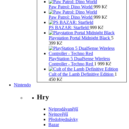
Paw Patrol: Dino World
999
Kč
Paw Patrol: Dino World
999
Kč
PS BAZAR: Starfield
999
Kč
Playstation Portal Midnight Black
5
399
Kč
PlayStation 5 DualSense Wireless
Controller - Techno Red
1 999
Kč
Cult of the Lamb Definitive Edition
1
450
Kč
Nintendo
Hry
Nejprodávanější
Nejnovější
Předobjednávky
Bazar