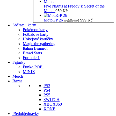
Five Nights at Freddy’s: Secret of the
Mimic
950
Kč
Původní
Aktuální
MotoGP 26
1 235
Kč
999
Kč
cena
cena
Sběratel. karty
byla:
je:
Pokémon karty
1
999 Kč.
Fotbalové karty
235 Kč.
Hokejové kartičky
Magic the gathering
Italian Brainrot
Brawl Stars
Formule 1
Figurky
Funko POP!
MINIX
Merch
Bazar
PS3
PS4
PS5
SWITCH
XBOX360
XONE
Předobjednávky