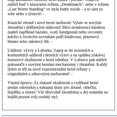
můžeš buď v klasickém režimu „Deathmatch“, nebo v režimu
„Last Worm Standing“ ve stylu battle royale – a to sám za
sebe nebo v týmech! –
Klasické zbraně i nové herní možnosti: Vybav se novými
zbraněmi i oblíbenými stálicemi! Mezi nestárnoucí klasikou
najdeš například bazuku, svatý handgranát nebo ovcomet,
kdežto k čerstvým novinkám patří kladivoun, plazmový
blaster nebo raketový štít. –
Události, výzvy a Laborka: Zapoj se do sezonních a
komunitních událostí i denních výzev a na oplátku získávej
bonusové zkušenosti a herní odměny. V Laborce pak můžeš
pokusničit s novými herními mechanismy i zbraněmi. Každý
týden se těš na nové experimentální herní režimy s
originálními a zábavnými možnostmi! –
Vlastní úpravy: Za získané zkušenosti a vydělané herní
peníze odemykej a nakupuj skiny pro zbraně, oblečky,
doplňky a emoty! Vše libovolně zkombinuj a dej ostatním na
bojišti poznat svůj osobitý styl.