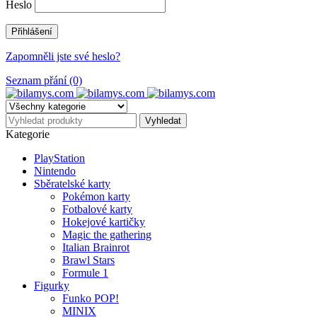
Heslo
Zapomněli jste své heslo?
Seznam přání (0)
Kategorie
PlayStation
Nintendo
Sběratelské karty
Pokémon karty
Fotbalové karty
Hokejové kartičky
Magic the gathering
Italian Brainrot
Brawl Stars
Formule 1
Figurky
Funko POP!
MINIX