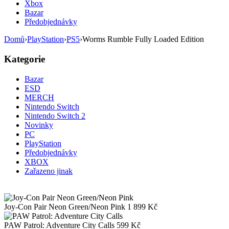
Xbox
Bazar
Předobjednávky
Domů
›
PlayStation
›
PS5
›
Worms Rumble Fully Loaded Edition
Kategorie
Bazar
ESD
MERCH
Nintendo Switch
Nintendo Switch 2
Novinky
PC
PlayStation
Předobjednávky
XBOX
Zařazeno jinak
Joy-Con Pair Neon Green/Neon Pink
1 899
Kč
PAW Patrol: Adventure City Calls
599
Kč