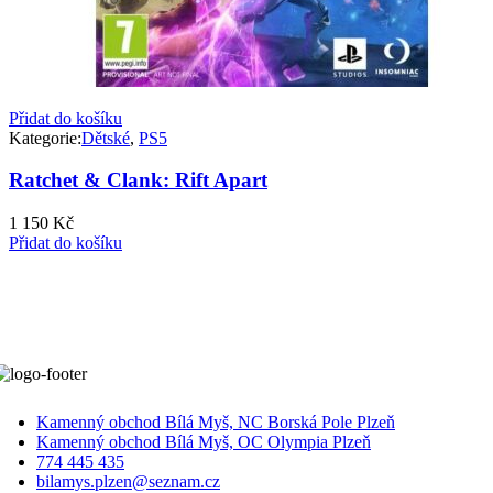
Přidat do košíku
Kategorie:
Dětské
,
PS5
Ratchet & Clank: Rift Apart
1 150
Kč
Přidat do košíku
Kamenný obchod Bílá Myš, NC Borská Pole Plzeň
Kamenný obchod Bílá Myš, OC Olympia Plzeň
774 445 435
bilamys.plzen@seznam.cz