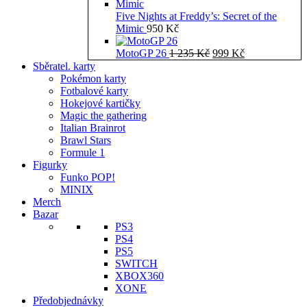
Five Nights at Freddy’s: Secret of the
Mimic
950
Kč
Původní
Aktuální
MotoGP 26
1 235
Kč
999
Kč
cena
cena
Sběratel. karty
byla:
je:
Pokémon karty
1
999 Kč.
Fotbalové karty
235 Kč.
Hokejové kartičky
Magic the gathering
Italian Brainrot
Brawl Stars
Formule 1
Figurky
Funko POP!
MINIX
Merch
Bazar
PS3
PS4
PS5
SWITCH
XBOX360
XONE
Předobjednávky