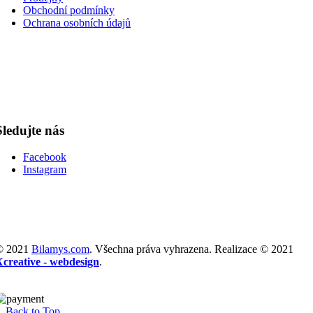
Obchodní podmínky
Ochrana osobních údajů
Sledujte nás
Facebook
Instagram
© 2021
Bilamys.com
. Všechna práva vyhrazena. Realizace © 2021
Xcreative - webdesign
.
Back to Top