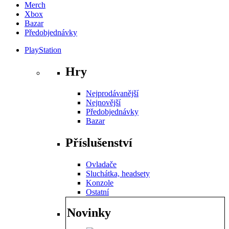
Merch
Xbox
Bazar
Předobjednávky
PlayStation
Hry
Nejprodávanější
Nejnovější
Předobjednávky
Bazar
Příslušenství
Ovladače
Sluchátka, headsety
Konzole
Ostatní
Novinky