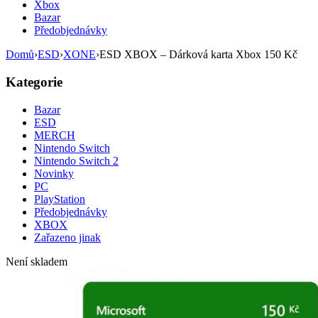
Xbox
Bazar
Předobjednávky
Domů
›
ESD
›
XONE
›
ESD XBOX – Dárková karta Xbox 150 Kč
Kategorie
Bazar
ESD
MERCH
Nintendo Switch
Nintendo Switch 2
Novinky
PC
PlayStation
Předobjednávky
XBOX
Zařazeno jinak
Není skladem