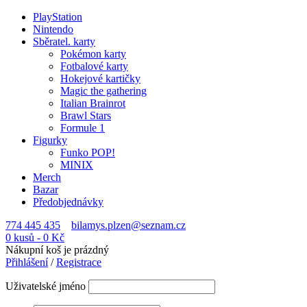
PlayStation
Nintendo
Sběratel. karty
Pokémon karty
Fotbalové karty
Hokejové kartičky
Magic the gathering
Italian Brainrot
Brawl Stars
Formule 1
Figurky
Funko POP!
MINIX
Merch
Bazar
Předobjednávky
774 445 435
bilamys.plzen@seznam.cz
0 kusů
-
0
Kč
Nákupní koš je prázdný
Přihlášení
/
Registrace
Uživatelské jméno