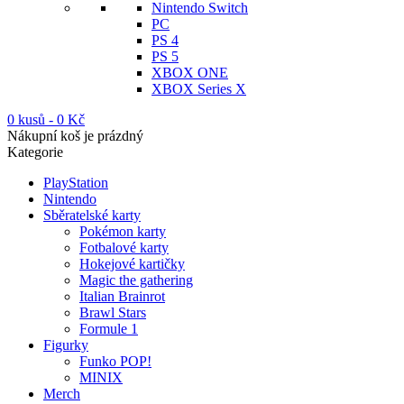
Nintendo Switch
PC
PS 4
PS 5
XBOX ONE
XBOX Series X
0 kusů
-
0
Kč
Nákupní koš je prázdný
Kategorie
PlayStation
Nintendo
Sběratelské karty
Pokémon karty
Fotbalové karty
Hokejové kartičky
Magic the gathering
Italian Brainrot
Brawl Stars
Formule 1
Figurky
Funko POP!
MINIX
Merch