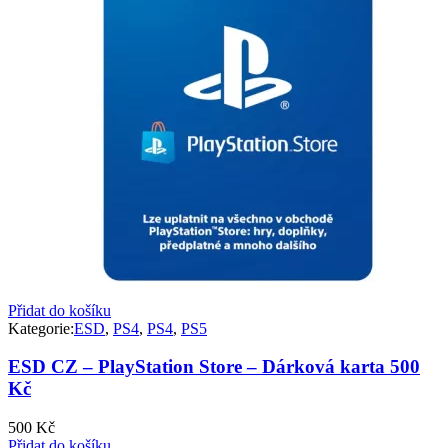
Přidat do košíku
Kategorie:
ESD
,
PS4
,
PS4
,
PS5
ESD CZ – PlayStation Store – Dárková karta 500
Kč
500
Kč
Přidat do košíku