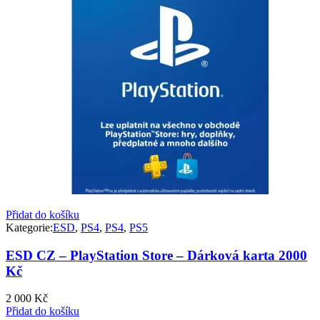
Přidat do košíku
Kategorie:
ESD
,
PS4
,
PS4
,
PS5
ESD CZ – PlayStation Store – Dárková karta 2000
Kč
2 000
Kč
Přidat do košíku