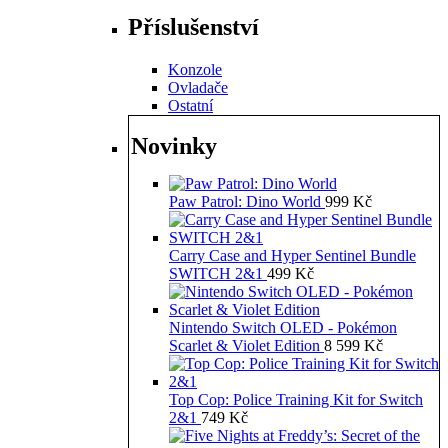
Příslušenství
Konzole
Ovladače
Ostatní
Novinky
Paw Patrol: Dino World
999
Kč
Carry Case and Hyper Sentinel Bundle
SWITCH 2&1
499
Kč
Nintendo Switch OLED - Pokémon
Scarlet & Violet Edition
8 599
Kč
Top Cop: Police Training Kit for Switch
2&1
749
Kč