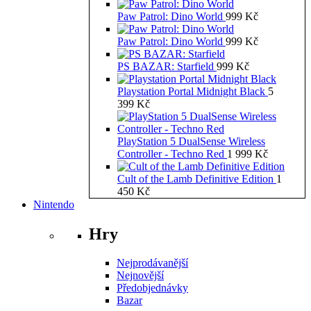
Paw Patrol: Dino World
999
Kč
Paw Patrol: Dino World
999
Kč
PS BAZAR: Starfield
999
Kč
Playstation Portal Midnight Black
5
399
Kč
PlayStation 5 DualSense Wireless
Controller - Techno Red
1 999
Kč
Cult of the Lamb Definitive Edition
1
450
Kč
Nintendo
Hry
Nejprodávanější
Nejnovější
Předobjednávky
Bazar