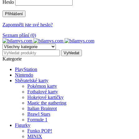
Heslo
Zapomněli jste své heslo?
Seznam přání (0)
Kategorie
PlayStation
Nintendo
Sběratelské karty
Pokémon karty
Fotbalové karty
Hokejové kartičky
Magic the gathering
Italian Brainrot
Brawl Stars
Formule 1
Figurky
Funko POP!
MINIX