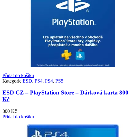
Přidat do košíku
Kategorie:
ESD
,
PS4
,
PS4
,
PS5
ESD CZ – PlayStation Store – Dárková karta 800
Kč
800
Kč
Přidat do košíku