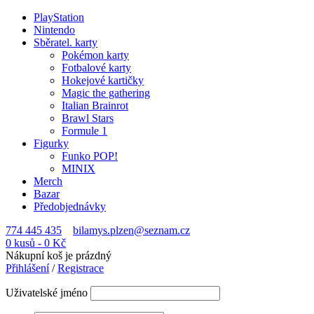
PlayStation
Nintendo
Sběratel. karty
Pokémon karty
Fotbalové karty
Hokejové kartičky
Magic the gathering
Italian Brainrot
Brawl Stars
Formule 1
Figurky
Funko POP!
MINIX
Merch
Bazar
Předobjednávky
774 445 435
bilamys.plzen@seznam.cz
0 kusů
-
0
Kč
Nákupní koš je prázdný
Přihlášení
/
Registrace
Uživatelské jméno