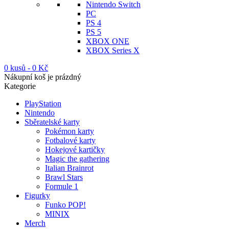
Nintendo Switch
PC
PS 4
PS 5
XBOX ONE
XBOX Series X
0 kusů
-
0
Kč
Nákupní koš je prázdný
Kategorie
PlayStation
Nintendo
Sběratelské karty
Pokémon karty
Fotbalové karty
Hokejové kartičky
Magic the gathering
Italian Brainrot
Brawl Stars
Formule 1
Figurky
Funko POP!
MINIX
Merch