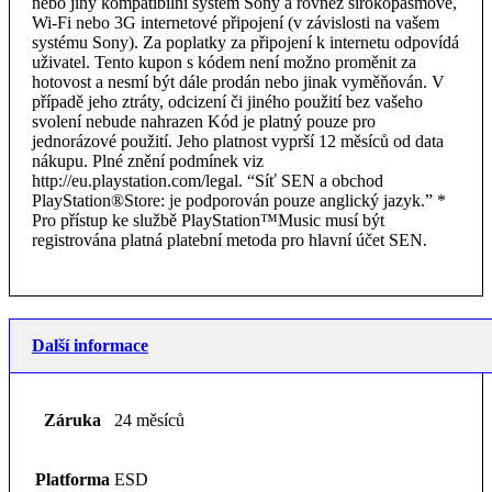
nebo jiný kompatibilní systém Sony a rovněž širokopásmové,
Wi-Fi nebo 3G internetové připojení (v závislosti na vašem
systému Sony). Za poplatky za připojení k internetu odpovídá
uživatel. Tento kupon s kódem není možno proměnit za
hotovost a nesmí být dále prodán nebo jinak vyměňován. V
případě jeho ztráty, odcizení či jiného použití bez vašeho
svolení nebude nahrazen Kód je platný pouze pro
jednorázové použití. Jeho platnost vyprší 12 měsíců od data
nákupu. Plné znění podmínek viz
http://eu.playstation.com/legal. “Síť SEN a obchod
PlayStation®Store: je podporován pouze anglický jazyk.” *
Pro přístup ke službě PlayStation™Music musí být
registrována platná platební metoda pro hlavní účet SEN.
Další informace
Záruka
24 měsíců
Platforma
ESD