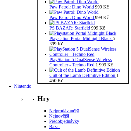
Paw Patrol: Dino World
999
Kč
Paw Patrol: Dino World
999
Kč
PS BAZAR: Starfield
999
Kč
Playstation Portal Midnight Black
5
399
Kč
PlayStation 5 DualSense Wireless
Controller - Techno Red
1 999
Kč
Cult of the Lamb Definitive Edition
1
450
Kč
Nintendo
Hry
Nejprodávanější
Nejnovější
Předobjednávky
Bazar