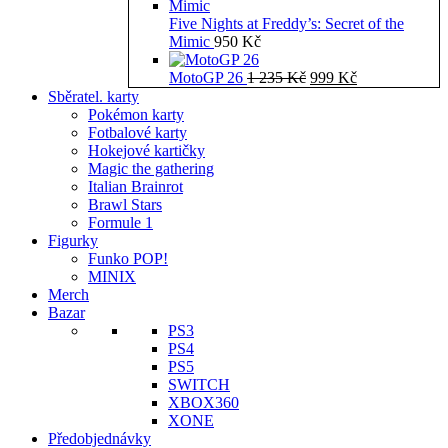
Five Nights at Freddy’s: Secret of the
Mimic
950
Kč
Původní
Aktuální
MotoGP 26
1 235
Kč
999
Kč
cena
cena
Sběratel. karty
byla:
je:
Pokémon karty
1
999 Kč.
Fotbalové karty
235 Kč.
Hokejové kartičky
Magic the gathering
Italian Brainrot
Brawl Stars
Formule 1
Figurky
Funko POP!
MINIX
Merch
Bazar
PS3
PS4
PS5
SWITCH
XBOX360
XONE
Předobjednávky