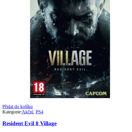
Přidat do košíku
Kategorie:
Akční
,
PS4
Resident Evil 8 Village