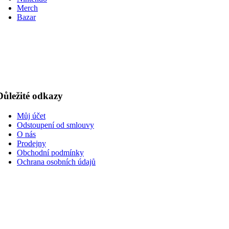
Merch
Bazar
Důležité odkazy
Můj účet
Odstoupení od smlouvy
O nás
Prodejny
Obchodní podmínky
Ochrana osobních údajů