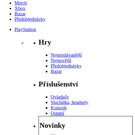
Merch
Xbox
Bazar
Předobjednávky
PlayStation
Hry
Nejprodávanější
Nejnovější
Předobjednávky
Bazar
Příslušenství
Ovladače
Sluchátka, headsety
Konzole
Ostatní
Novinky