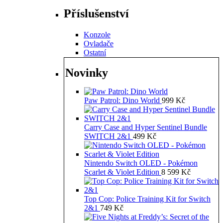
Příslušenství
Konzole
Ovladače
Ostatní
Novinky
Paw Patrol: Dino World
999
Kč
Carry Case and Hyper Sentinel Bundle
SWITCH 2&1
499
Kč
Nintendo Switch OLED - Pokémon
Scarlet & Violet Edition
8 599
Kč
Top Cop: Police Training Kit for Switch
2&1
749
Kč