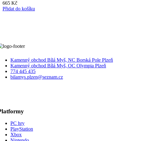
665
Kč
Přidat do košíku
Kamenný obchod Bílá Myš, NC Borská Pole Plzeň
Kamenný obchod Bílá Myš, OC Olympia Plzeň
774 445 435
bilamys.plzen@seznam.cz
Platformy
PC hry
PlayStation
Xbox
Nintendo