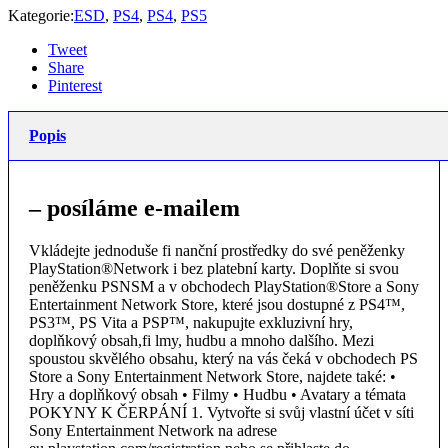
Kategorie:
ESD
,
PS4
,
PS4
,
PS5
Tweet
Share
Pinterest
Popis
– posíláme e-mailem
Vkládejte jednoduše fi nanční prostředky do své peněženky
PlayStation®Network i bez platební karty. Doplňte si svou
peněženku PSNSM a v obchodech PlayStation®Store a Sony
Entertainment Network Store, které jsou dostupné z PS4™,
PS3™, PS Vita a PSP™, nakupujte exkluzivní hry,
doplňkový obsah,fi lmy, hudbu a mnoho dalšího. Mezi
spoustou skvělého obsahu, který na vás čeká v obchodech PS
Store a Sony Entertainment Network Store, najdete také: •
Hry a doplňkový obsah • Filmy • Hudbu • Avatary a témata
POKYNY K ČERPÁNÍ 1. Vytvořte si svůj vlastní účet v síti
Sony Entertainment Network na adrese