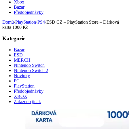
Xbox
Bazar
Předobjednávky
Domů
›
PlayStation
›
PS4
›
ESD CZ – PlayStation Store – Dárková
karta 1000 Kč
Kategorie
Bazar
ESD
MERCH
Nintendo Switch
Nintendo Switch 2
Novinky
PC
PlayStation
Předobjednávky
XBOX
Zařazeno jinak