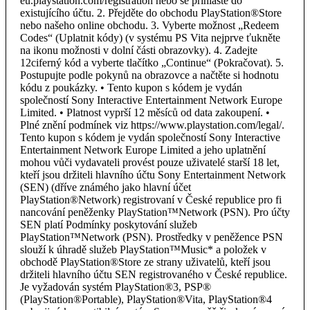
eu.playstation.com/registration nebo se přihlaste do
existujícího účtu. 2. Přejděte do obchodu PlayStation®Store
nebo našeho online obchodu. 3. Vyberte možnost „Redeem
Codes“ (Uplatnit kódy) (v systému PS Vita nejprve ťukněte
na ikonu možnosti v dolní části obrazovky). 4. Zadejte
12ciferný kód a vyberte tlačítko „Continue“ (Pokračovat). 5.
Postupujte podle pokynů na obrazovce a načtěte si hodnotu
kódu z poukázky. • Tento kupon s kódem je vydán
společností Sony Interactive Entertainment Network Europe
Limited. • Platnost vyprší 12 měsíců od data zakoupení. •
Plné znění podmínek viz https://www.playstation.com/legal/.
Tento kupon s kódem je vydán společností Sony Interactive
Entertainment Network Europe Limited a jeho uplatnění
mohou vůči vydavateli provést pouze uživatelé starší 18 let,
kteří jsou držiteli hlavního účtu Sony Entertainment Network
(SEN) (dříve známého jako hlavní účet
PlayStation®Network) registrovaní v České republice pro fi
nancování peněženky PlayStation™Network (PSN). Pro účty
SEN platí Podmínky poskytování služeb
PlayStation™Network (PSN). Prostředky v peněžence PSN
slouží k úhradě služeb PlayStation™Music* a položek v
obchodě PlayStation®Store ze strany uživatelů, kteří jsou
držiteli hlavního účtu SEN registrovaného v České republice.
Je vyžadován systém PlayStation®3, PSP®
(PlayStation®Portable), PlayStation®Vita, PlayStation®4