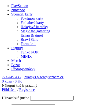
PlayStation
Nintendo
Sběratel. karty
Pokémon karty
Fotbalové karty
Hokejové kartičky
Magic the gathering
Italian Brainrot
Brawl Stars
Formule 1
Figurky
Funko POP!
MINIX
Merch
Bazar
Předobjednávky
774 445 435
bilamys.plzen@seznam.cz
0 kusů
-
0
Kč
Nákupní koš je prázdný
Přihlášení
/
Registrace
Uživatelské jméno