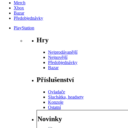
Merch
Xbox
Bazar
Předobjednávky
PlayStation
Hry
Nejprodávanější
Nejnovější
Předobjednávky
Bazar
Příslušenství
Ovladače
Sluchátka, headsety
Konzole
Ostatní
Novinky