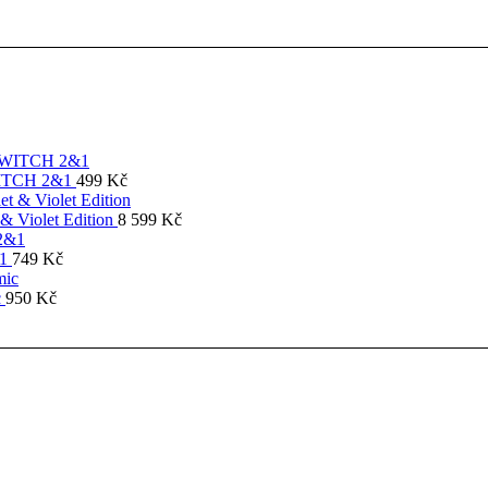
SWITCH 2&1
499
Kč
& Violet Edition
8 599
Kč
&1
749
Kč
c
950
Kč