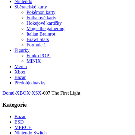
Nintendo
Sběratelské karty
Pokémon karty
Fotbalové karty
Hokejové kartičky
Magic the gathering
Italian Brainrot
Brawl Stars
Formule 1
Figurky
Funko POP!
MINIX
Merch
Xbox
Bazar
Předobjednávky
Domů
›
XBOX
›
XSX
›
007 The First Light
Kategorie
Bazar
ESD
MERCH
Nintendo Switch