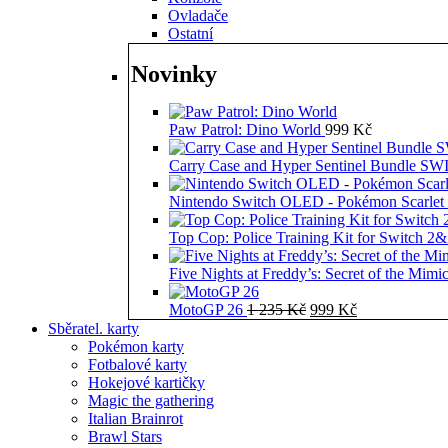
Ovladače
Ostatní
Novinky
Paw Patrol: Dino World
999
Kč
Carry Case and Hyper Sentinel Bundle 
Nintendo Switch OLED - Pokémon Scarlet 
Top Cop: Police Training Kit for Switch 2
Five Nights at Freddy’s: Secret of the Mimi
Původní
Aktuální
MotoGP 26
1 235
Kč
999
Kč
cena
cena
Sběratel. karty
byla:
je:
Pokémon karty
1
999 Kč.
Fotbalové karty
235 Kč.
Hokejové kartičky
Magic the gathering
Italian Brainrot
Brawl Stars