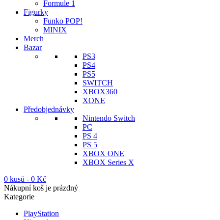
Formule 1
Figurky
Funko POP!
MINIX
Merch
Bazar
PS3
PS4
PS5
SWITCH
XBOX360
XONE
Předobjednávky
Nintendo Switch
PC
PS 4
PS 5
XBOX ONE
XBOX Series X
0 kusů
-
0
Kč
Nákupní koš je prázdný
Kategorie
PlayStation