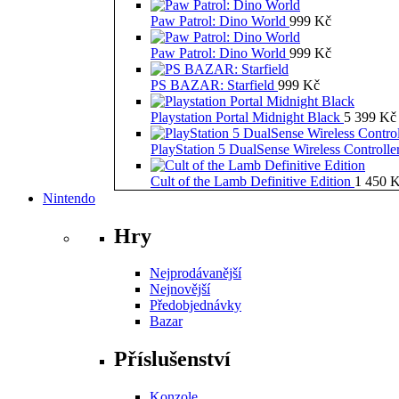
Paw Patrol: Dino World
999
Kč
Paw Patrol: Dino World
999
Kč
PS BAZAR: Starfield
999
Kč
Playstation Portal Midnight Black
5 399
Kč
PlayStation 5 DualSense Wireless Controll
Cult of the Lamb Definitive Edition
1 450
K
Nintendo
Hry
Nejprodávanější
Nejnovější
Předobjednávky
Bazar
Příslušenství
Konzole