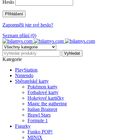
Heslo
Zapomněli jste své heslo?
Seznam přání (0)
Kategorie
PlayStation
Nintendo
Sběratelské karty
Pokémon karty
Fotbalové karty
Hokejové kartičky
Magic the gathering
Italian Brainrot
Brawl Stars
Formule 1
Figurky
Funko POP!
MINIX