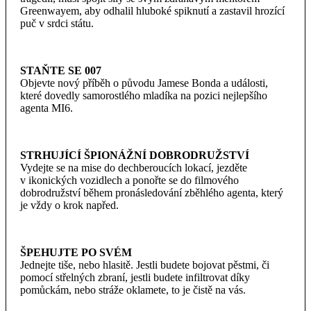
Greenwayem, aby odhalil hluboké spiknutí a zastavil hrozící
puč v srdci státu.
STAŇTE SE 007
Objevte nový příběh o původu Jamese Bonda a události,
které dovedly samorostlého mladíka na pozici nejlepšího
agenta MI6.
STRHUJÍCÍ ŠPIONÁŽNÍ DOBRODRUŽSTVÍ
Vydejte se na mise do dechberoucích lokací, jezděte
v ikonických vozidlech a ponořte se do filmového
dobrodružství během pronásledování zběhlého agenta, který
je vždy o krok napřed.
ŠPEHUJTE PO SVÉM
Jednejte tiše, nebo hlasitě. Jestli budete bojovat pěstmi, či
pomocí střelných zbraní, jestli budete infiltrovat díky
pomůckám, nebo stráže oklamete, to je čistě na vás.