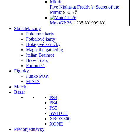
Five Nights at Freddy’s: Secret of the
Mimic
950
Kč
Původní
Aktuální
MotoGP 26
1 235
Kč
999
Kč
cena
cena
Sběratel. karty
byla:
je:
Pokémon karty
1
999 Kč.
Fotbalové karty
235 Kč.
Hokejové kartičky
Magic the gathering
Italian Brainrot
Brawl Stars
Formule 1
Figurky
Funko POP!
MINIX
Merch
Bazar
PS3
PS4
PS5
SWITCH
XBOX360
XONE
Předobjednávky