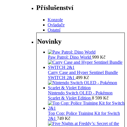
Příslušenství
Konzole
Ovladače
Ostatní
Novinky
Paw Patrol: Dino World
999
Kč
Carry Case and Hyper Sentinel Bundle
SWITCH 2&1
499
Kč
Nintendo Switch OLED - Pokémon
Scarlet & Violet Edition
8 599
Kč
Top Cop: Police Training Kit for Switch
2&1
749
Kč