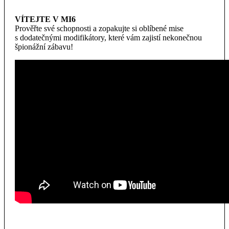
VÍTEJTE V MI6
Prověřte své schopnosti a zopakujte si oblíbené mise
s dodatečnými modifikátory, které vám zajistí nekonečnou
špionážní zábavu!