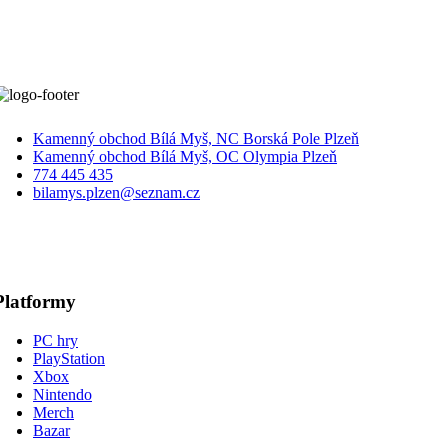
Kamenný obchod Bílá Myš, NC Borská Pole Plzeň
Kamenný obchod Bílá Myš, OC Olympia Plzeň
774 445 435
bilamys.plzen@seznam.cz
Platformy
PC hry
PlayStation
Xbox
Nintendo
Merch
Bazar