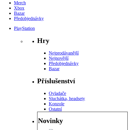
Merch
Xbox
Bazar
Předobjednávky
PlayStation
Hry
Nejprodávanější
Nejnovější
Předobjednávky
Bazar
Příslušenství
Ovladače
Sluchátka, headsety
Konzole
Ostatní
Novinky