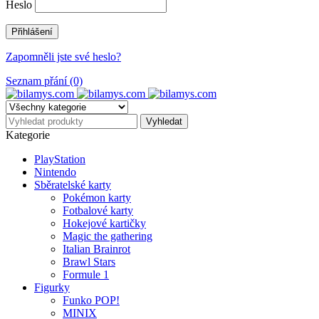
Heslo
Zapomněli jste své heslo?
Seznam přání (0)
Kategorie
PlayStation
Nintendo
Sběratelské karty
Pokémon karty
Fotbalové karty
Hokejové kartičky
Magic the gathering
Italian Brainrot
Brawl Stars
Formule 1
Figurky
Funko POP!
MINIX