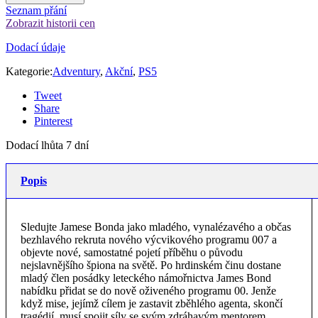
Seznam přání
Zobrazit historii cen
Dodací údaje
Kategorie:
Adventury
,
Akční
,
PS5
Tweet
Share
Pinterest
Dodací lhůta 7 dní
Popis
Sledujte Jamese Bonda jako mladého, vynalézavého a občas
bezhlavého rekruta nového výcvikového programu 007 a
objevte nové, samostatné pojetí příběhu o původu
nejslavnějšího špiona na světě. Po hrdinském činu dostane
mladý člen posádky leteckého námořnictva James Bond
nabídku přidat se do nově oživeného programu 00. Jenže
když mise, jejímž cílem je zastavit zběhlého agenta, skončí
tragédií, musí spojit síly se svým zdráhavým mentorem