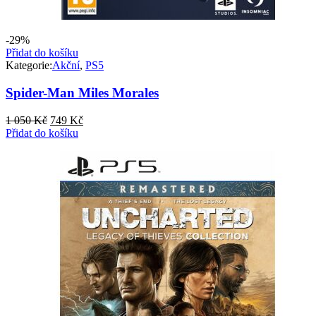
-29%
Přidat do košíku
Kategorie:
Akční
,
PS5
Spider-Man Miles Morales
Původní
Aktuální
1 050
Kč
749
Kč
cena
cena
Přidat do košíku
byla:
je:
1
749 Kč.
050 Kč.