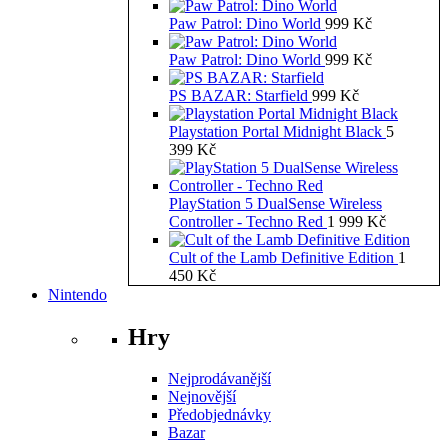
Paw Patrol: Dino World
999
Kč
Paw Patrol: Dino World
999
Kč
PS BAZAR: Starfield
999
Kč
Playstation Portal Midnight Black
5
399
Kč
PlayStation 5 DualSense Wireless
Controller - Techno Red
1 999
Kč
Cult of the Lamb Definitive Edition
1
450
Kč
Nintendo
Hry
Nejprodávanější
Nejnovější
Předobjednávky
Bazar