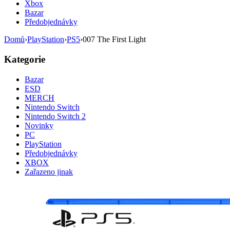
Xbox
Bazar
Předobjednávky
Domů
›
PlayStation
›
PS5
›
007 The First Light
Kategorie
Bazar
ESD
MERCH
Nintendo Switch
Nintendo Switch 2
Novinky
PC
PlayStation
Předobjednávky
XBOX
Zařazeno jinak