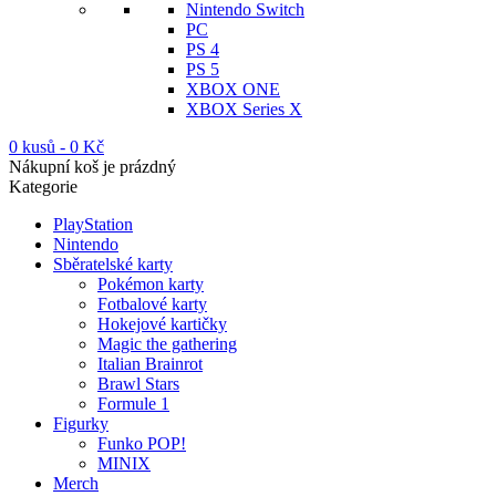
Nintendo Switch
PC
PS 4
PS 5
XBOX ONE
XBOX Series X
0 kusů
-
0
Kč
Nákupní koš je prázdný
Kategorie
PlayStation
Nintendo
Sběratelské karty
Pokémon karty
Fotbalové karty
Hokejové kartičky
Magic the gathering
Italian Brainrot
Brawl Stars
Formule 1
Figurky
Funko POP!
MINIX
Merch