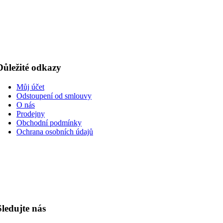
Důležité odkazy
Můj účet
Odstoupení od smlouvy
O nás
Prodejny
Obchodní podmínky
Ochrana osobních údajů
Sledujte nás