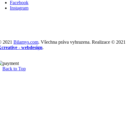
Facebook
Instagram
© 2021
Bilamys.com
. Všechna práva vyhrazena. Realizace © 2021
Xcreative - webdesign
.
Back to Top