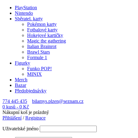
PlayStation
Nintendo
Sběratel. karty
Pokémon karty
Fotbalové karty
Hokejové kartičky
Magic the gathering
Italian Brainrot
Brawl Stars
Formule 1
Figurky
Funko POP!
MINIX
Merch
Bazar
Předobjednávky
774 445 435
bilamys.plzen@seznam.cz
0 kusů
-
0
Kč
Nákupní koš je prázdný
Přihlášení
/
Registrace
Uživatelské jméno