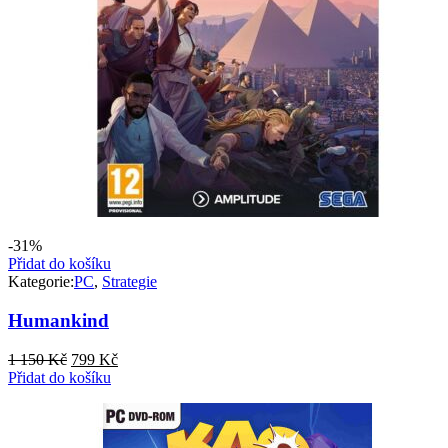
-31%
Přidat do košíku
Kategorie:
PC
,
Strategie
Humankind
Původní
Aktuální
1 150
Kč
799
Kč
cena
cena
Přidat do košíku
byla:
je:
1
799 Kč.
150 Kč.