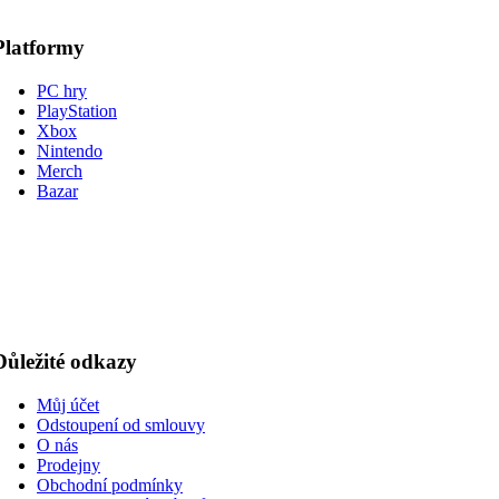
Platformy
PC hry
PlayStation
Xbox
Nintendo
Merch
Bazar
Důležité odkazy
Můj účet
Odstoupení od smlouvy
O nás
Prodejny
Obchodní podmínky