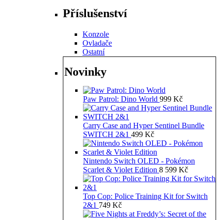
Příslušenství
Konzole
Ovladače
Ostatní
Novinky
Paw Patrol: Dino World
999
Kč
Carry Case and Hyper Sentinel Bundle
SWITCH 2&1
499
Kč
Nintendo Switch OLED - Pokémon
Scarlet & Violet Edition
8 599
Kč
Top Cop: Police Training Kit for Switch
2&1
749
Kč