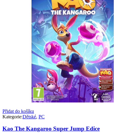
Přidat do košíku
Kategorie:
Dětské
,
PC
Kao The Kangaroo Super Jump Edice