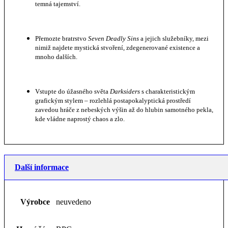
temná tajemství.
Přemozte bratrstvo
Seven Deadly Sins
a jejich služebníky, mezi
nimiž najdete mystická stvoření, zdegenerované existence a
mnoho dalších.
Vstupte do úžasného světa
Darksiders
s charakteristickým
grafickým stylem – rozlehlá postapokalyptická prostředí
zavedou hráče z nebeských výšin až do hlubin samotného pekla,
kde vládne naprostý chaos a zlo.
Další informace
Výrobce
neuvedeno