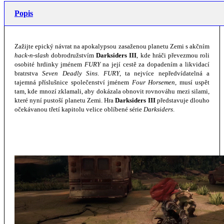
Popis
Zažijte epický návrat na apokalypsou zasaženou planetu Zemi s akčním
hack-n-slash
dobrodružstvím
Darksiders III
, kde hráči převezmou roli
osobité hrdinky jménem
FURY
na její cestě za dopadením a likvidací
bratrstva
Seven Deadly Sins
.
FURY
, ta nejvíce nepředvídatelná a
tajemná příslušnice společenství jménem
Four
Horsemen
, musí uspět
tam, kde mnozí zklamali, aby dokázala obnovit rovnováhu mezi silami,
které nyní pustoší planetu Zemi. Hra
Darksiders III
představuje dlouho
očekávanou třetí kapitolu velice oblíbené série
Darksiders
.