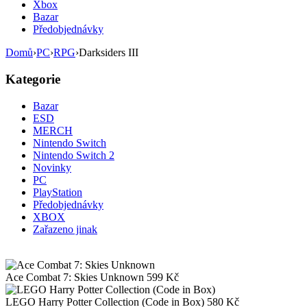
Xbox
Bazar
Předobjednávky
Domů
›
PC
›
RPG
›
Darksiders III
Kategorie
Bazar
ESD
MERCH
Nintendo Switch
Nintendo Switch 2
Novinky
PC
PlayStation
Předobjednávky
XBOX
Zařazeno jinak
Ace Combat 7: Skies Unknown
599
Kč
LEGO Harry Potter Collection (Code in Box)
580
Kč