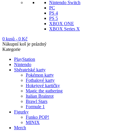
Nintendo Switch
PC
PS 4
PS 5
XBOX ONE
XBOX Series X
0 kusů
-
0
Kč
Nákupní koš je prázdný
Kategorie
PlayStation
Nintendo
Sběratelské karty
Pokémon karty
Fotbalové karty
Hokejové kartičky
Magic the gathering
Italian Brainrot
Brawl Stars
Formule 1
Figurky
Funko POP!
MINIX
Merch