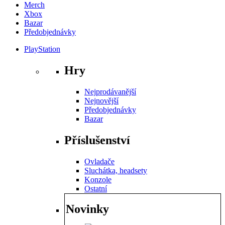
Merch
Xbox
Bazar
Předobjednávky
PlayStation
Hry
Nejprodávanější
Nejnovější
Předobjednávky
Bazar
Příslušenství
Ovladače
Sluchátka, headsety
Konzole
Ostatní
Novinky