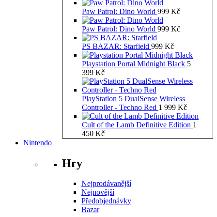
Paw Patrol: Dino World
999
Kč
Paw Patrol: Dino World
999
Kč
PS BAZAR: Starfield
999
Kč
Playstation Portal Midnight Black
5
399
Kč
PlayStation 5 DualSense Wireless
Controller - Techno Red
1 999
Kč
Cult of the Lamb Definitive Edition
1
450
Kč
Nintendo
Hry
Nejprodávanější
Nejnovější
Předobjednávky
Bazar