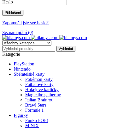
Heslo
Zapomněli jste své heslo?
Seznam přání (0)
Kategorie
PlayStation
Nintendo
Sběratelské karty
Pokémon karty
Fotbalové karty
Hokejové kartičky
Magic the gathering
Italian Brainrot
Brawl Stars
Formule 1
Figurky
Funko POP!
MINIX