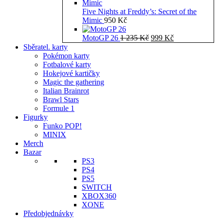
Five Nights at Freddy’s: Secret of the
Mimic
950
Kč
Původní
Aktuální
MotoGP 26
1 235
Kč
999
Kč
cena
cena
Sběratel. karty
byla:
je:
Pokémon karty
1
999 Kč.
Fotbalové karty
235 Kč.
Hokejové kartičky
Magic the gathering
Italian Brainrot
Brawl Stars
Formule 1
Figurky
Funko POP!
MINIX
Merch
Bazar
PS3
PS4
PS5
SWITCH
XBOX360
XONE
Předobjednávky