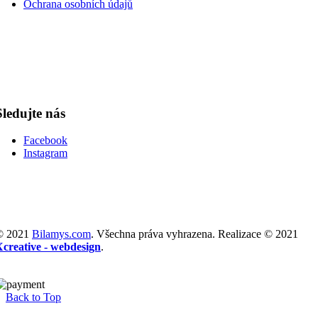
Ochrana osobních údajů
Sledujte nás
Facebook
Instagram
© 2021
Bilamys.com
. Všechna práva vyhrazena. Realizace © 2021
Xcreative - webdesign
.
Back to Top