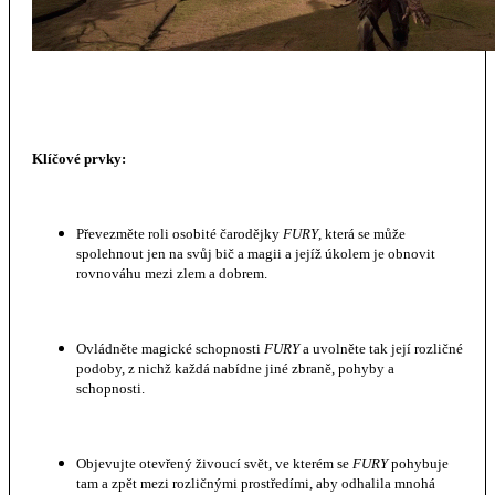
Klíčové prvky:
Převezměte roli osobité čarodějky
FURY
, která se může
spolehnout jen na svůj bič a magii a jejíž úkolem je obnovit
rovnováhu mezi zlem a dobrem.
Ovládněte magické schopnosti
FURY
a uvolněte tak její rozličné
podoby, z nichž každá nabídne jiné zbraně, pohyby a
schopnosti.
Objevujte otevřený živoucí svět, ve kterém se
FURY
pohybuje
tam a zpět mezi rozličnými prostředími, aby odhalila mnohá