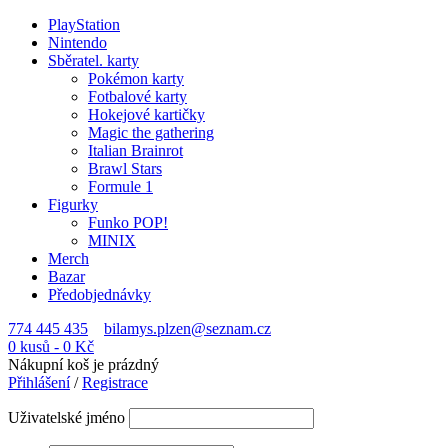
PlayStation
Nintendo
Sběratel. karty
Pokémon karty
Fotbalové karty
Hokejové kartičky
Magic the gathering
Italian Brainrot
Brawl Stars
Formule 1
Figurky
Funko POP!
MINIX
Merch
Bazar
Předobjednávky
774 445 435
bilamys.plzen@seznam.cz
0 kusů
-
0
Kč
Nákupní koš je prázdný
Přihlášení
/
Registrace
Uživatelské jméno