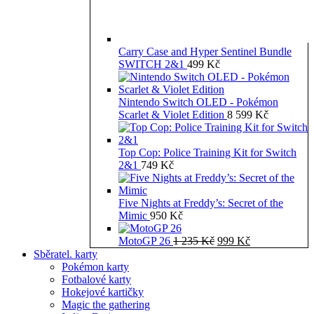
Carry Case and Hyper Sentinel Bundle
SWITCH 2&1
499
Kč
Nintendo Switch OLED - Pokémon
Scarlet & Violet Edition
8 599
Kč
Top Cop: Police Training Kit for Switch
2&1
749
Kč
Five Nights at Freddy’s: Secret of the
Mimic
950
Kč
Původní
Aktuální
MotoGP 26
1 235
Kč
999
Kč
cena
cena
Sběratel. karty
byla:
je:
Pokémon karty
1
999 Kč.
Fotbalové karty
235 Kč.
Hokejové kartičky
Magic the gathering