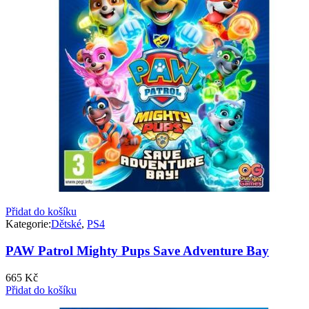
Přidat do košíku
Kategorie:
Dětské
,
PS4
PAW Patrol Mighty Pups Save Adventure Bay
665
Kč
Přidat do košíku