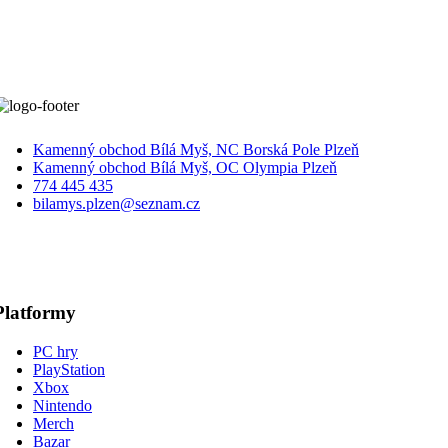
Kamenný obchod Bílá Myš, NC Borská Pole Plzeň
Kamenný obchod Bílá Myš, OC Olympia Plzeň
774 445 435
bilamys.plzen@seznam.cz
Platformy
PC hry
PlayStation
Xbox
Nintendo
Merch
Bazar