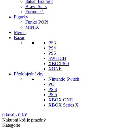
Italian Brainrot
Brawl Stars
Formule 1
Figurky
Funko POP!
MINIX
Merch
Bazar
PS3
PS4
PS5
SWITCH
XBOX360
XONE
Předobjednávky
Nintendo Switch
PC
PS 4
PS 5
XBOX ONE
XBOX Series X
0 kusů
-
0
Kč
Nákupní koš je prázdný
Kategorie