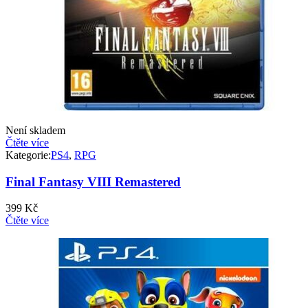
Není skladem
Čtěte více
Kategorie:
PS4
,
RPG
Final Fantasy VIII Remastered
399
Kč
Čtěte více