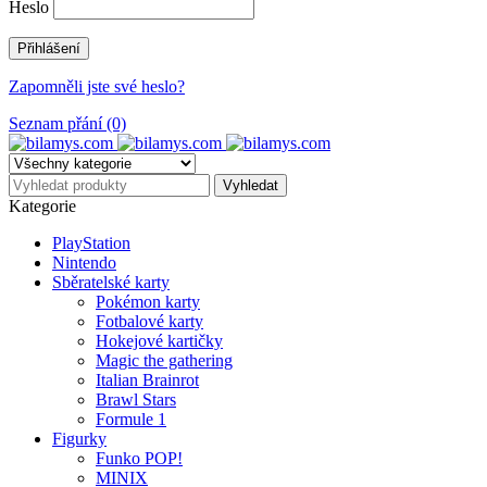
Heslo
Zapomněli jste své heslo?
Seznam přání (0)
Kategorie
PlayStation
Nintendo
Sběratelské karty
Pokémon karty
Fotbalové karty
Hokejové kartičky
Magic the gathering
Italian Brainrot
Brawl Stars
Formule 1
Figurky
Funko POP!
MINIX