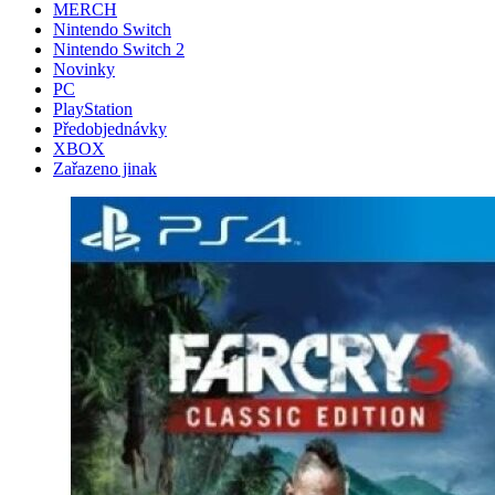
MERCH
Nintendo Switch
Nintendo Switch 2
Novinky
PC
PlayStation
Předobjednávky
XBOX
Zařazeno jinak