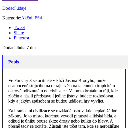
Dodací údaje
Kategorie:
Akční
,
PS4
Tweet
Share
Pinterest
Dodací lhůta 7 dní
Popis
Ve Far Cry 3 se ocitnete v kůži Jasona Brodyho, muže
osamoceně stojícího na okraji světa na tajemném tropickém
ostrově odříznutém od civilizace. V tomto brutálním ráji, kde
zločin a násilí představují jediné jistoty, budete rozhodovat,
kdy a jakým způsobem se budou události hry vyvíjet.
Za hranicemi civilizace se rozkládá ostrov, kde neplatí žádné
zákony. Je to místo, kterému vévodí pirátství a lidská bída, a
odkud je úniku pouze skrze drogy nebo kulku do hlavy. A
přesně tady se ocitáte. Zůstali jste trčet tam, kde se nerozlišuje