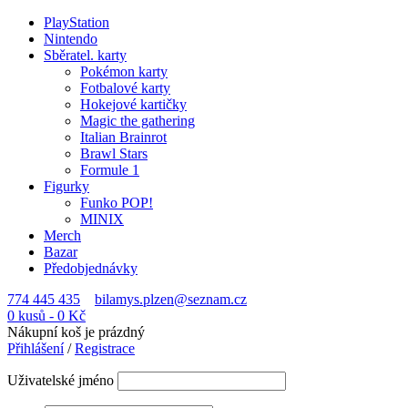
PlayStation
Nintendo
Sběratel. karty
Pokémon karty
Fotbalové karty
Hokejové kartičky
Magic the gathering
Italian Brainrot
Brawl Stars
Formule 1
Figurky
Funko POP!
MINIX
Merch
Bazar
Předobjednávky
774 445 435
bilamys.plzen@seznam.cz
0 kusů
-
0
Kč
Nákupní koš je prázdný
Přihlášení
/
Registrace
Uživatelské jméno