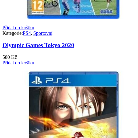
Přidat do košíku
Kategorie:
PS4
,
Sportovní
Olympic Games Tokyo 2020
580
Kč
Přidat do košíku