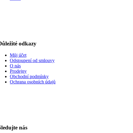
Důležité odkazy
Můj účet
Odstoupení od smlouvy
O nás
Prodejny
Obchodní podmínky
Ochrana osobních údajů
Sledujte nás