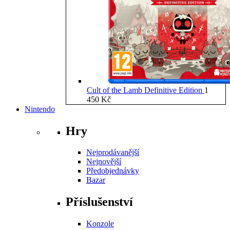
Cult of the Lamb Definitive Edition
1
450
Kč
Nintendo
Hry
Nejprodávanější
Nejnovější
Předobjednávky
Bazar
Příslušenství
Konzole