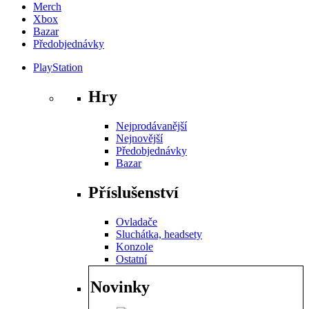
Merch
Xbox
Bazar
Předobjednávky
PlayStation
Hry
Nejprodávanější
Nejnovější
Předobjednávky
Bazar
Příslušenství
Ovladače
Sluchátka, headsety
Konzole
Ostatní
Novinky