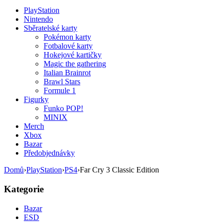
PlayStation
Nintendo
Sběratelské karty
Pokémon karty
Fotbalové karty
Hokejové kartičky
Magic the gathering
Italian Brainrot
Brawl Stars
Formule 1
Figurky
Funko POP!
MINIX
Merch
Xbox
Bazar
Předobjednávky
Domů
›
PlayStation
›
PS4
›
Far Cry 3 Classic Edition
Kategorie
Bazar
ESD