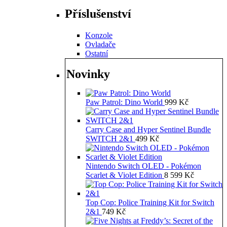
Příslušenství
Konzole
Ovladače
Ostatní
Novinky
Paw Patrol: Dino World
999
Kč
Carry Case and Hyper Sentinel Bundle
SWITCH 2&1
499
Kč
Nintendo Switch OLED - Pokémon
Scarlet & Violet Edition
8 599
Kč
Top Cop: Police Training Kit for Switch
2&1
749
Kč