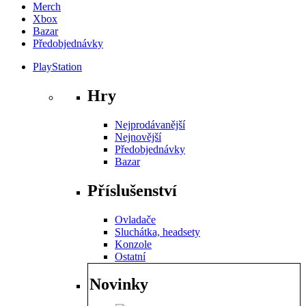
Merch
Xbox
Bazar
Předobjednávky
PlayStation
Hry
Nejprodávanější
Nejnovější
Předobjednávky
Bazar
Příslušenství
Ovladače
Sluchátka, headsety
Konzole
Ostatní
Novinky