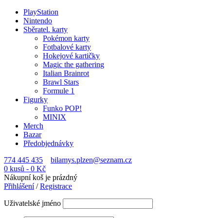
PlayStation
Nintendo
Sběratel. karty
Pokémon karty
Fotbalové karty
Hokejové kartičky
Magic the gathering
Italian Brainrot
Brawl Stars
Formule 1
Figurky
Funko POP!
MINIX
Merch
Bazar
Předobjednávky
774 445 435
bilamys.plzen@seznam.cz
0 kusů
-
0
Kč
Nákupní koš je prázdný
Přihlášení
/
Registrace
Uživatelské jméno