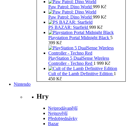
Paw Patrol: Dino World
999
Kč
Paw Patrol: Dino World
999
Kč
PS BAZAR: Starfield
999
Kč
Playstation Portal Midnight Black
5
399
Kč
PlayStation 5 DualSense Wireless
Controller - Techno Red
1 999
Kč
Cult of the Lamb Definitive Edition
1
450
Kč
Nintendo
Hry
Nejprodávanější
Nejnovější
Předobjednávky
Bazar