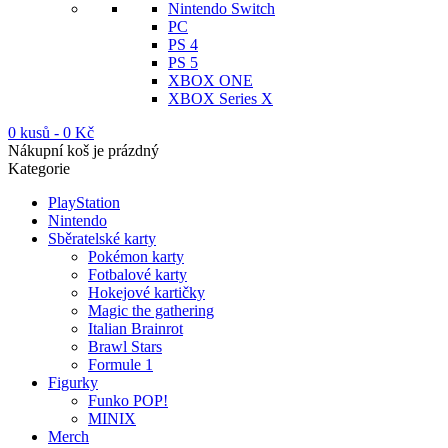
Nintendo Switch
PC
PS 4
PS 5
XBOX ONE
XBOX Series X
0 kusů
-
0
Kč
Nákupní koš je prázdný
Kategorie
PlayStation
Nintendo
Sběratelské karty
Pokémon karty
Fotbalové karty
Hokejové kartičky
Magic the gathering
Italian Brainrot
Brawl Stars
Formule 1
Figurky
Funko POP!
MINIX
Merch