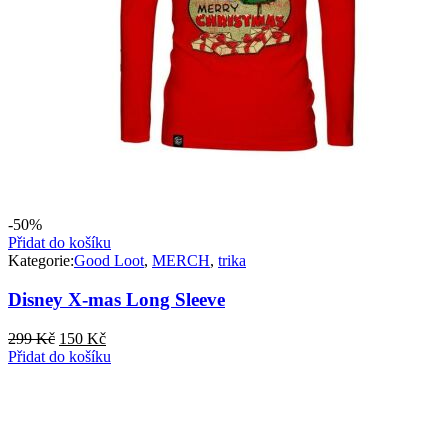
-50%
Přidat do košíku
Kategorie:
Good Loot
,
MERCH
,
trika
Disney X-mas Long Sleeve
Původní
Aktuální
299
Kč
150
Kč
cena
cena
Přidat do košíku
byla:
je:
299 Kč.
150 Kč.