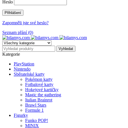
Heslo
Zapomněli jste své heslo?
Seznam přání (0)
Kategorie
PlayStation
Nintendo
Sběratelské karty
Pokémon karty
Fotbalové karty
Hokejové kartičky
Magic the gathering
Italian Brainrot
Brawl Stars
Formule 1
Figurky
Funko POP!
MINIX