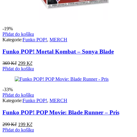
-19%
Přidat do košíku
Kategorie:
Funko POP!
,
MERCH
Funko POP! Mortal Kombat – Sonya Blade
Původní
Aktuální
369
Kč
299
Kč
cena
cena
Přidat do košíku
byla:
je:
369 Kč.
299 Kč.
-33%
Přidat do košíku
Kategorie:
Funko POP!
,
MERCH
Funko POP! POP Movie: Blade Runner – Pris
Původní
Aktuální
299
Kč
199
Kč
cena
cena
Přidat do košíku
byla:
je: