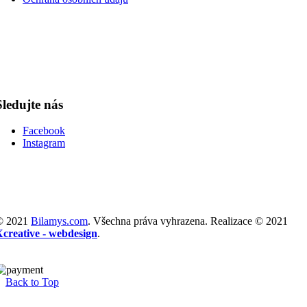
Sledujte nás
Facebook
Instagram
© 2021
Bilamys.com
. Všechna práva vyhrazena. Realizace © 2021
Xcreative - webdesign
.
Back to Top