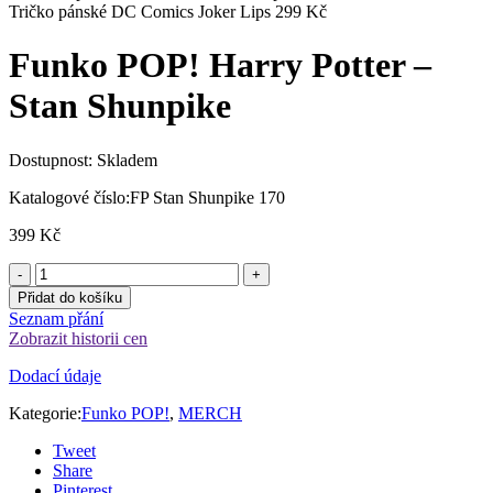
Tričko pánské DC Comics Joker Lips
299
Kč
Funko POP! Harry Potter –
Stan Shunpike
Dostupnost:
Skladem
Katalogové číslo:
FP Stan Shunpike 170
399
Kč
Přidat do košíku
Seznam přání
Zobrazit historii cen
Dodací údaje
Kategorie:
Funko POP!
,
MERCH
Tweet
Share
Pinterest