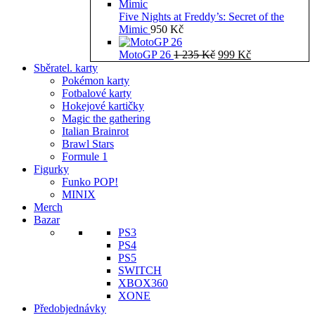
Five Nights at Freddy’s: Secret of the
Mimic
950
Kč
Původní
Aktuální
MotoGP 26
1 235
Kč
999
Kč
cena
cena
Sběratel. karty
byla:
je:
Pokémon karty
1
999 Kč.
Fotbalové karty
235 Kč.
Hokejové kartičky
Magic the gathering
Italian Brainrot
Brawl Stars
Formule 1
Figurky
Funko POP!
MINIX
Merch
Bazar
PS3
PS4
PS5
SWITCH
XBOX360
XONE
Předobjednávky