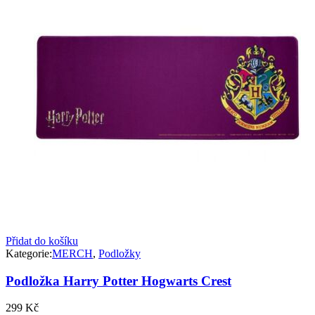
Přidat do košíku
Kategorie:
MERCH
,
Podložky
Podložka Harry Potter Hogwarts Crest
299
Kč