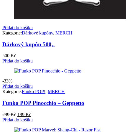
Přidat do košíku
Kategorie:
Dárkové kupóny
,
MERCH
Dárkový kupón 500,-
500
Kč
Přidat do košíku
-33%
Přidat do košíku
Kategorie:
Funko POP!
,
MERCH
Funko POP Pinocchio – Geppetto
Původní
Aktuální
299
Kč
199
Kč
cena
cena
Přidat do košíku
byla:
je:
299 Kč.
199 Kč.