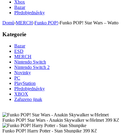
Xbox
Bazar
Předobjednávky
Domů
›
MERCH
›
Funko POP!
›
Funko POP! Star Wars – Watto
Kategorie
Bazar
ESD
MERCH
Nintendo Switch
Nintendo Switch 2
Novinky
PC
PlayStation
Předobjednávky
XBOX
Zařazeno jinak
Funko POP! Star Wars - Anakin Skywalker w/Helmet
399
Kč
Funko POP! Harry Potter - Stan Shunpike
399
Kč