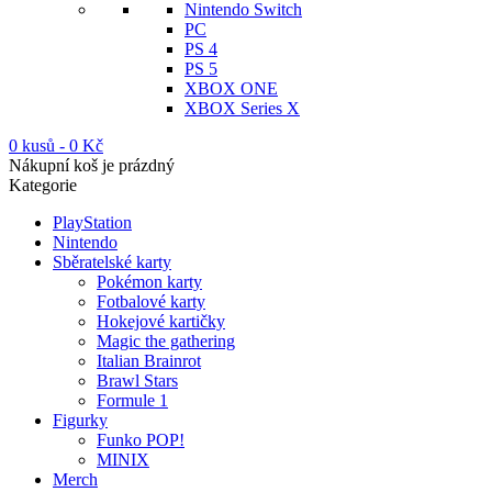
Nintendo Switch
PC
PS 4
PS 5
XBOX ONE
XBOX Series X
0 kusů
-
0
Kč
Nákupní koš je prázdný
Kategorie
PlayStation
Nintendo
Sběratelské karty
Pokémon karty
Fotbalové karty
Hokejové kartičky
Magic the gathering
Italian Brainrot
Brawl Stars
Formule 1
Figurky
Funko POP!
MINIX
Merch