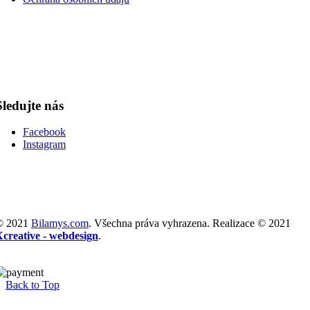
Sledujte nás
Facebook
Instagram
© 2021
Bilamys.com
. Všechna práva vyhrazena. Realizace © 2021
Xcreative - webdesign
.
Back to Top