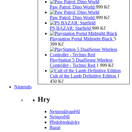
Paw Patrol: Dino World
999
Kč
Paw Patrol: Dino World
999
Kč
PS BAZAR: Starfield
999
Kč
Playstation Portal Midnight Black
5
399
Kč
PlayStation 5 DualSense Wireless
Controller - Techno Red
1 999
Kč
Cult of the Lamb Definitive Edition
1
450
Kč
Nintendo
Hry
Nejprodávanější
Nejnovější
Předobjednávky
Bazar