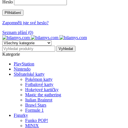
Heslo
Zapomněli jste své heslo?
Seznam přání (0)
Kategorie
PlayStation
Nintendo
Sběratelské karty
Pokémon karty
Fotbalové karty
Hokejové kartičky
Magic the gathering
Italian Brainrot
Brawl Stars
Formule 1
Figurky
Funko POP!
MINIX