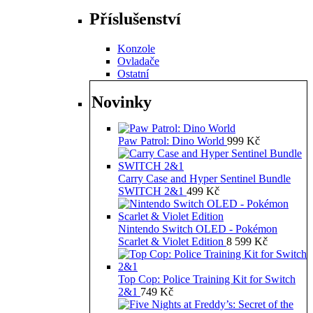
Příslušenství
Konzole
Ovladače
Ostatní
Novinky
Paw Patrol: Dino World
999
Kč
Carry Case and Hyper Sentinel Bundle
SWITCH 2&1
499
Kč
Nintendo Switch OLED - Pokémon
Scarlet & Violet Edition
8 599
Kč
Top Cop: Police Training Kit for Switch
2&1
749
Kč