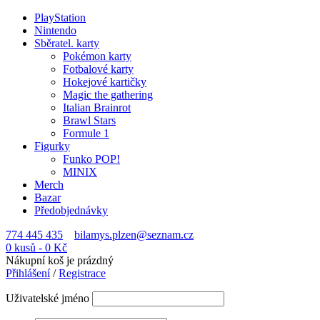
PlayStation
Nintendo
Sběratel. karty
Pokémon karty
Fotbalové karty
Hokejové kartičky
Magic the gathering
Italian Brainrot
Brawl Stars
Formule 1
Figurky
Funko POP!
MINIX
Merch
Bazar
Předobjednávky
774 445 435
bilamys.plzen@seznam.cz
0 kusů
-
0
Kč
Nákupní koš je prázdný
Přihlášení
/
Registrace
Uživatelské jméno