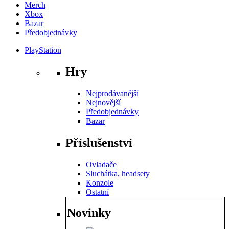
Merch
Xbox
Bazar
Předobjednávky
PlayStation
Hry
Nejprodávanější
Nejnovější
Předobjednávky
Bazar
Příslušenství
Ovladače
Sluchátka, headsety
Konzole
Ostatní
Novinky