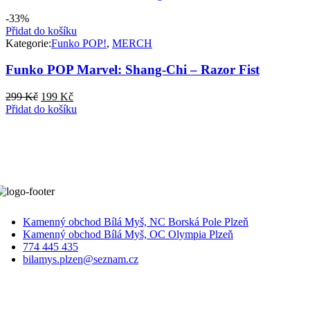
-33%
Přidat do košíku
Kategorie:
Funko POP!
,
MERCH
Funko POP Marvel: Shang-Chi – Razor Fist
Původní
Aktuální
299
Kč
199
Kč
cena
cena
Přidat do košíku
byla:
je:
299 Kč.
199 Kč.
Kamenný obchod Bílá Myš, NC Borská Pole Plzeň
Kamenný obchod Bílá Myš, OC Olympia Plzeň
774 445 435
bilamys.plzen@seznam.cz