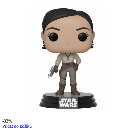
byla:
je:
299 Kč.
199 Kč.
-33%
Přidat do košíku