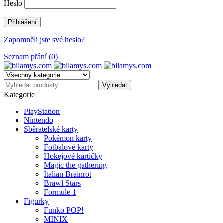
Heslo
Zapomněli jste své heslo?
Seznam přání (0)
Kategorie
PlayStation
Nintendo
Sběratelské karty
Pokémon karty
Fotbalové karty
Hokejové kartičky
Magic the gathering
Italian Brainrot
Brawl Stars
Formule 1
Figurky
Funko POP!
MINIX