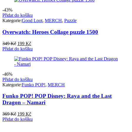
-43%
Přidat do košíku
Kategorie:
Good Loot
,
MERCH
,
Puzzle
Overwatch: Heroes Collage puzzle 1500
Původní
Aktuální
349
Kč
199
Kč
cena
cena
Přidat do košíku
byla:
je:
349 Kč.
199 Kč.
-46%
Přidat do košíku
Kategorie:
Funko POP!
,
MERCH
Funko POP! POP Disney: Raya and the Last
Dragon – Namari
Původní
Aktuální
369
Kč
199
Kč
cena
cena
Přidat do košíku
byla:
je:
369 Kč.
199 Kč.