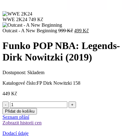
WWE 2K24
749
Kč
Původní
Aktuální
Outcast - A New Beginning
999
Kč
499
Kč
cena
cena
byla:
je:
Funko POP NBA: Legends-
999 Kč.
499 Kč.
Dirk Nowitzki (2019)
Dostupnost:
Skladem
Katalogové číslo:
FP Dirk Nowitzki 158
449
Kč
Přidat do košíku
Seznam přání
Zobrazit historii cen
Dodací údaje