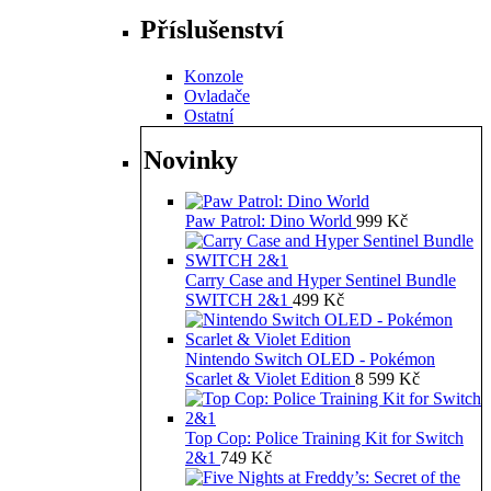
Příslušenství
Konzole
Ovladače
Ostatní
Novinky
Paw Patrol: Dino World
999
Kč
Carry Case and Hyper Sentinel Bundle
SWITCH 2&1
499
Kč
Nintendo Switch OLED - Pokémon
Scarlet & Violet Edition
8 599
Kč
Top Cop: Police Training Kit for Switch
2&1
749
Kč