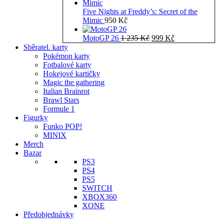
Five Nights at Freddy’s: Secret of the
Mimic
950
Kč
Původní
Aktuální
MotoGP 26
1 235
Kč
999
Kč
cena
cena
Sběratel. karty
byla:
je:
Pokémon karty
1
999 Kč.
Fotbalové karty
235 Kč.
Hokejové kartičky
Magic the gathering
Italian Brainrot
Brawl Stars
Formule 1
Figurky
Funko POP!
MINIX
Merch
Bazar
PS3
PS4
PS5
SWITCH
XBOX360
XONE
Předobjednávky