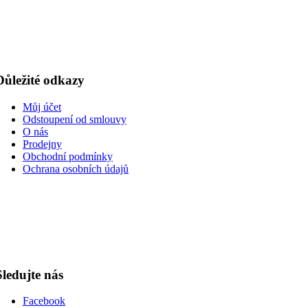
Důležité odkazy
Můj účet
Odstoupení od smlouvy
O nás
Prodejny
Obchodní podmínky
Ochrana osobních údajů
Sledujte nás
Facebook