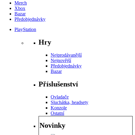
Merch
Xbox
Bazar
Předobjednávky
PlayStation
Hry
Nejprodávanější
Nejnovější
Předobjednávky
Bazar
Příslušenství
Ovladače
Sluchátka, headsety
Konzole
Ostatní
Novinky