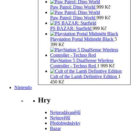
Paw Patrol: Dino World
999
Kč
Paw Patrol: Dino World
999
Kč
PS BAZAR: Starfield
999
Kč
Playstation Portal Midnight Black
5
399
Kč
PlayStation 5 DualSense Wireless
Controller - Techno Red
1 999
Kč
Cult of the Lamb Definitive Edition
1
450
Kč
Nintendo
Hry
Nejprodávanější
Nejnovější
Předobjednávky
Bazar