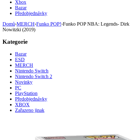
Xbox
Bazar
Předobjednávky
Domů
›
MERCH
›
Funko POP!
›
Funko POP NBA: Legends- Dirk
Nowitzki (2019)
Kategorie
Bazar
ESD
MERCH
Nintendo Switch
Nintendo Switch 2
Novinky
PC
PlayStation
Předobjednávky
XBOX
Zařazeno jinak