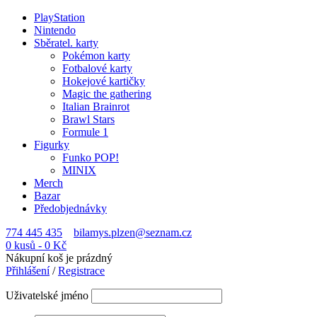
PlayStation
Nintendo
Sběratel. karty
Pokémon karty
Fotbalové karty
Hokejové kartičky
Magic the gathering
Italian Brainrot
Brawl Stars
Formule 1
Figurky
Funko POP!
MINIX
Merch
Bazar
Předobjednávky
774 445 435
bilamys.plzen@seznam.cz
0 kusů
-
0
Kč
Nákupní koš je prázdný
Přihlášení
/
Registrace
Uživatelské jméno