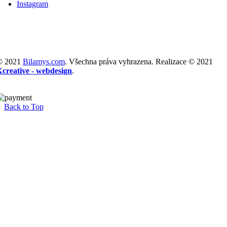
Instagram
© 2021
Bilamys.com
. Všechna práva vyhrazena. Realizace © 2021
Xcreative - webdesign
.
Back to Top