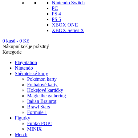
Nintendo Switch
PC
PS 4
PS 5
XBOX ONE
XBOX Series X
0 kusů
-
0
Kč
Nákupní koš je prázdný
Kategorie
PlayStation
Nintendo
Sběratelské karty
Pokémon karty
Fotbalové karty
Hokejové kartičky
Magic the gathering
Italian Brainrot
Brawl Stars
Formule 1
Figurky
Funko POP!
MINIX
Merch