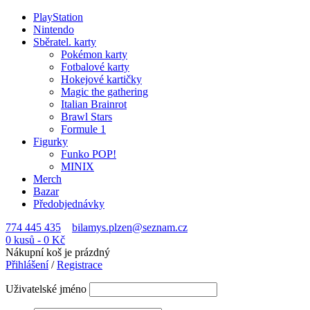
PlayStation
Nintendo
Sběratel. karty
Pokémon karty
Fotbalové karty
Hokejové kartičky
Magic the gathering
Italian Brainrot
Brawl Stars
Formule 1
Figurky
Funko POP!
MINIX
Merch
Bazar
Předobjednávky
774 445 435
bilamys.plzen@seznam.cz
0 kusů
-
0
Kč
Nákupní koš je prázdný
Přihlášení
/
Registrace
Uživatelské jméno