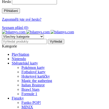
Heslo
Zapomněli jste své heslo?
Seznam přání (0)
Kategorie
PlayStation
Nintendo
Sběratelské karty
Pokémon karty
Fotbalové karty
Hokejové kartičky
Magic the gathering
Italian Brainrot
Brawl Stars
Formule 1
Figurky
Funko POP!
MINIX