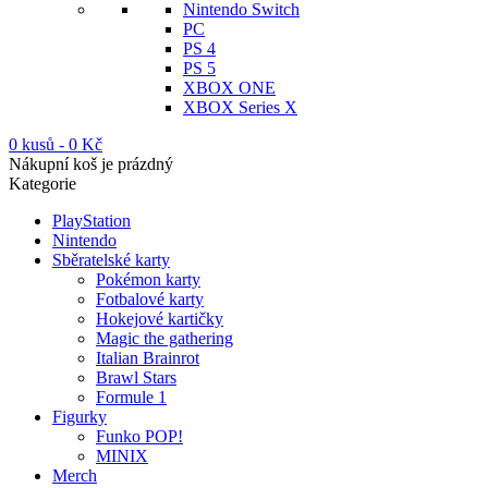
Nintendo Switch
PC
PS 4
PS 5
XBOX ONE
XBOX Series X
0 kusů
-
0
Kč
Nákupní koš je prázdný
Kategorie
PlayStation
Nintendo
Sběratelské karty
Pokémon karty
Fotbalové karty
Hokejové kartičky
Magic the gathering
Italian Brainrot
Brawl Stars
Formule 1
Figurky
Funko POP!
MINIX
Merch