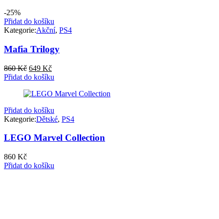
-25%
Přidat do košíku
Kategorie:
Akční
,
PS4
Mafia Trilogy
Původní
Aktuální
860
Kč
649
Kč
cena
cena
Přidat do košíku
byla:
je:
860 Kč.
649 Kč.
Přidat do košíku
Kategorie:
Dětské
,
PS4
LEGO Marvel Collection
860
Kč
Přidat do košíku