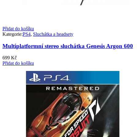
Přidat do košíku
Kategorie:
PS4
,
Sluchátka a headsety
Multiplatformní stereo sluchátka Genesis Argon 600
699
Kč
Přidat do košíku