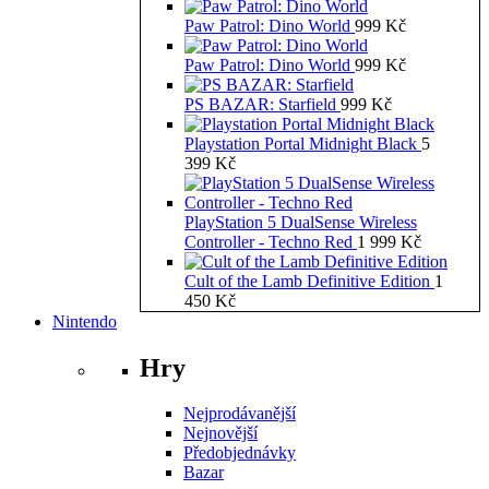
Paw Patrol: Dino World
999
Kč
Paw Patrol: Dino World
999
Kč
PS BAZAR: Starfield
999
Kč
Playstation Portal Midnight Black
5
399
Kč
PlayStation 5 DualSense Wireless
Controller - Techno Red
1 999
Kč
Cult of the Lamb Definitive Edition
1
450
Kč
Nintendo
Hry
Nejprodávanější
Nejnovější
Předobjednávky
Bazar