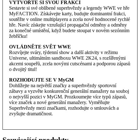
VYTVOŘTE SI SVOU FRAKCI
Sestavte si své oblíbené superhvězdy a legendy WWE ve hře
MyFACTION. Získávejte karty, budujte dominantní frakci,
soutěžte v online multiplayeru a zcela nové hodnocené rychlé
hře. Navíc získejte vzrušující propagační odměny a odměny
za konečné umístění, když budete stoupat v novém sezónním
žebříčku!
OVLÁDNĚTE SVĚT WWE
Rozvíjejte sváry, týdenní show a další aktivity v režimu
Universe, ultimátním sandboxu WWE 2K24, s rozšířenými
akcemi soupeřů, zcela novými cutscénami a podporou zápasů
o dvojitý titul!
ROZHODUJTE SE V MyGM
Dohlížejte na největší značky a superhvězdy sportovní
zábavy a vyzvěte konkurenční generální manažery na souboj
o nejvyšší pozici v MyGM. Prozkoumejte více typů zápasů,
více značek a nové generální manažery. Vyměňujte
Superhvězdy mezi značkami, rozhodujte o smlouvách a
zvyšujte dramatičnost.
Související produkty