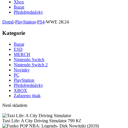
Xbox
Bazar
Předobjednávky
Domů
›
PlayStation
›
PS4
›
WWE 2K24
Kategorie
Bazar
ESD
MERCH
Nintendo Switch
Nintendo Switch 2
Novinky
PC
PlayStation
Předobjednávky
XBOX
Zařazeno jinak
Není skladem
Taxi Life: A City Driving Simulator
799
Kč