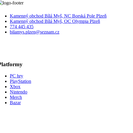
Kamenný obchod Bílá Myš, NC Borská Pole Plzeň
Kamenný obchod Bílá Myš, OC Olympia Plzeň
774 445 435
bilamys.plzen@seznam.cz
Platformy
PC hry
PlayStation
Xbox
Nintendo
Merch
Bazar