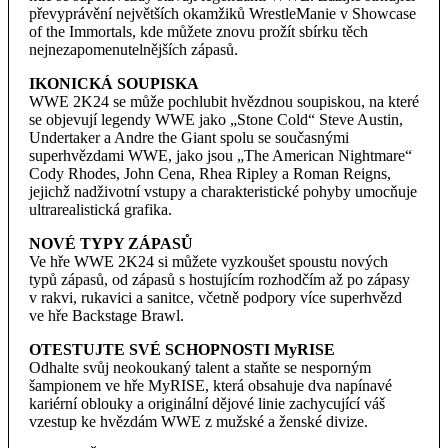
převyprávění největších okamžiků WrestleManie v Showcase
of the Immortals, kde můžete znovu prožít sbírku těch
nejnezapomenutelnějších zápasů.
IKONICKÁ SOUPISKA
WWE 2K24 se může pochlubit hvězdnou soupiskou, na které
se objevují legendy WWE jako „Stone Cold“ Steve Austin,
Undertaker a Andre the Giant spolu se současnými
superhvězdami WWE, jako jsou „The American Nightmare“
Cody Rhodes, John Cena, Rhea Ripley a Roman Reigns,
jejichž nadživotní vstupy a charakteristické pohyby umocňuje
ultrarealistická grafika.
NOVÉ TYPY ZÁPASŮ
Ve hře WWE 2K24 si můžete vyzkoušet spoustu nových
typů zápasů, od zápasů s hostujícím rozhodčím až po zápasy
v rakvi, rukavici a sanitce, včetně podpory více superhvězd
ve hře Backstage Brawl.
OTESTUJTE SVÉ SCHOPNOSTI MyRISE
Odhalte svůj neokoukaný talent a staňte se nesporným
šampionem ve hře MyRISE, která obsahuje dva napínavé
kariérní oblouky a originální dějové linie zachycující váš
vzestup ke hvězdám WWE z mužské a ženské divize.