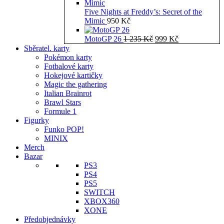
Five Nights at Freddy’s: Secret of the
Mimic
950
Kč
Původní
Aktuální
MotoGP 26
1 235
Kč
999
Kč
cena
cena
Sběratel. karty
byla:
je:
Pokémon karty
1
999 Kč.
Fotbalové karty
235 Kč.
Hokejové kartičky
Magic the gathering
Italian Brainrot
Brawl Stars
Formule 1
Figurky
Funko POP!
MINIX
Merch
Bazar
PS3
PS4
PS5
SWITCH
XBOX360
XONE
Předobjednávky