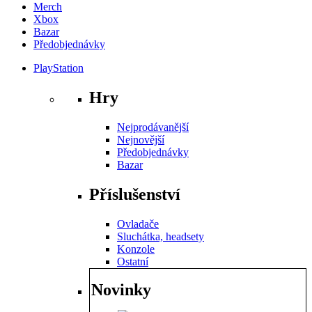
Merch
Xbox
Bazar
Předobjednávky
PlayStation
Hry
Nejprodávanější
Nejnovější
Předobjednávky
Bazar
Příslušenství
Ovladače
Sluchátka, headsety
Konzole
Ostatní
Novinky