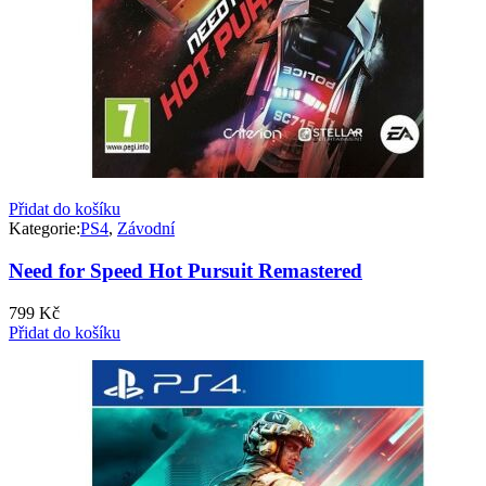
Přidat do košíku
Kategorie:
PS4
,
Závodní
Need for Speed Hot Pursuit Remastered
799
Kč
Přidat do košíku