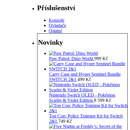
Příslušenství
Konzole
Ovladače
Ostatní
Novinky
Paw Patrol: Dino World
999
Kč
Carry Case and Hyper Sentinel Bundle
SWITCH 2&1
499
Kč
Nintendo Switch OLED - Pokémon
Scarlet & Violet Edition
8 599
Kč
Top Cop: Police Training Kit for Switch
2&1
749
Kč