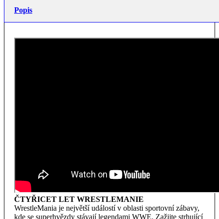
Popis
ČTYŘICET LET WRESTLEMANIE
WrestleMania je největší událostí v oblasti sportovní zábavy,
kde se superhvězdy stávají legendami WWE. Zažijte strhující