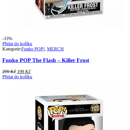
-33%
Přidat do košíku
Kategorie:
Funko POP!
,
MERCH
Funko POP The Flash – Killer Frost
Původní
Aktuální
299
Kč
199
Kč
cena
cena
Přidat do košíku
byla:
je:
299 Kč.
199 Kč.