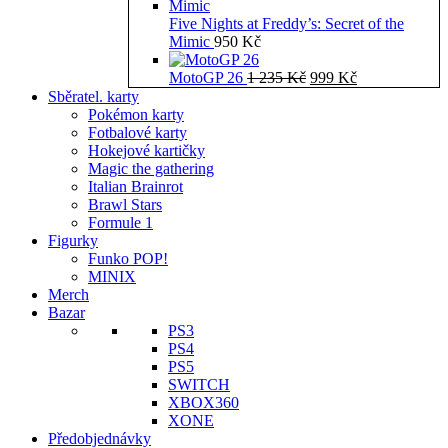
Five Nights at Freddy’s: Secret of the
Mimic
950
Kč
Původní
Aktuální
MotoGP 26
1 235
Kč
999
Kč
cena
cena
Sběratel. karty
byla:
je:
Pokémon karty
1
999 Kč.
Fotbalové karty
235 Kč.
Hokejové kartičky
Magic the gathering
Italian Brainrot
Brawl Stars
Formule 1
Figurky
Funko POP!
MINIX
Merch
Bazar
PS3
PS4
PS5
SWITCH
XBOX360
XONE
Předobjednávky