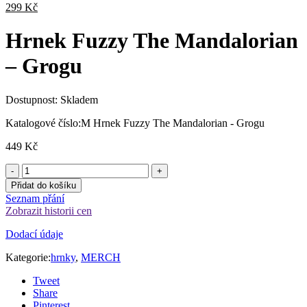
Aktuální
ce
299
Kč
cena
byl
je:
36
Hrnek Fuzzy The Mandalorian
299 Kč.
– Grogu
Dostupnost:
Skladem
Katalogové číslo:
M Hrnek Fuzzy The Mandalorian - Grogu
449
Kč
Přidat do košíku
Seznam přání
Zobrazit historii cen
Dodací údaje
Kategorie:
hrnky
,
MERCH
Tweet
Share
Pinterest