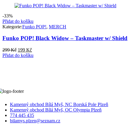
byla:
je:
299 Kč.
199 Kč.
-33%
Přidat do košíku
Kategorie:
Funko POP!
,
MERCH
Funko POP! Black Widow – Taskmaster w/ Shield
Původní
Aktuální
299
Kč
199
Kč
cena
cena
Přidat do košíku
byla:
je:
299 Kč.
199 Kč.
Kamenný obchod Bílá Myš, NC Borská Pole Plzeň
Kamenný obchod Bílá Myš, OC Olympia Plzeň
774 445 435
bilamys.plzen@seznam.cz