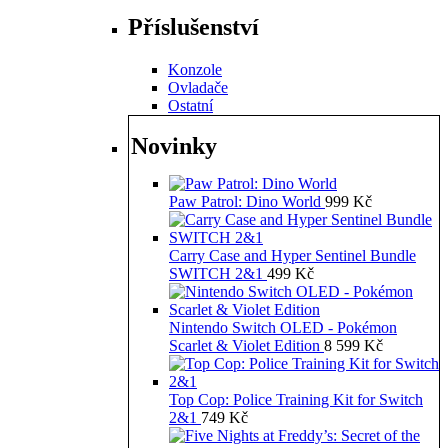
Příslušenství
Konzole
Ovladače
Ostatní
Novinky
Paw Patrol: Dino World
999
Kč
Carry Case and Hyper Sentinel Bundle
SWITCH 2&1
499
Kč
Nintendo Switch OLED - Pokémon
Scarlet & Violet Edition
8 599
Kč
Top Cop: Police Training Kit for Switch
2&1
749
Kč