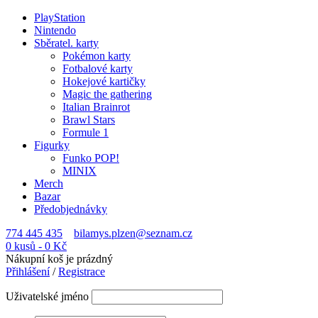
PlayStation
Nintendo
Sběratel. karty
Pokémon karty
Fotbalové karty
Hokejové kartičky
Magic the gathering
Italian Brainrot
Brawl Stars
Formule 1
Figurky
Funko POP!
MINIX
Merch
Bazar
Předobjednávky
774 445 435
bilamys.plzen@seznam.cz
0 kusů
-
0
Kč
Nákupní koš je prázdný
Přihlášení
/
Registrace
Uživatelské jméno