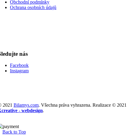
Obchodní podmínky
Ochrana osobních údajů
Sledujte nás
Facebook
Instagram
© 2021
Bilamys.com
. Všechna práva vyhrazena. Realizace © 2021
Xcreative - webdesign
.
Back to Top