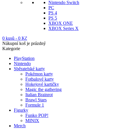
Nintendo Switch
PC
PS 4
PS 5
XBOX ONE
XBOX Series X
0 kusů
-
0
Kč
Nákupní koš je prázdný
Kategorie
PlayStation
Nintendo
Sběratelské karty
Pokémon karty
Fotbalové karty
Hokejové kartičky
Magic the gathering
Italian Brainrot
Brawl Stars
Formule 1
Figurky
Funko POP!
MINIX
Merch