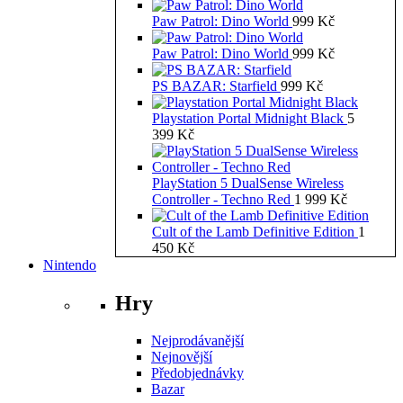
Paw Patrol: Dino World
999
Kč
Paw Patrol: Dino World
999
Kč
PS BAZAR: Starfield
999
Kč
Playstation Portal Midnight Black
5
399
Kč
PlayStation 5 DualSense Wireless
Controller - Techno Red
1 999
Kč
Cult of the Lamb Definitive Edition
1
450
Kč
Nintendo
Hry
Nejprodávanější
Nejnovější
Předobjednávky
Bazar