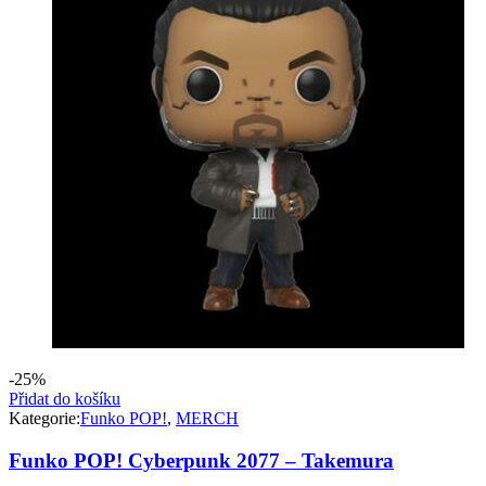
-25%
Přidat do košíku
Kategorie:
Funko POP!
,
MERCH
Funko POP! Cyberpunk 2077 – Takemura