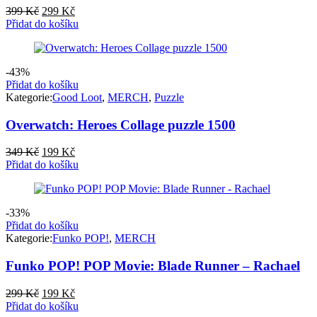
Původní
Aktuální
399
Kč
299
Kč
cena
cena
Přidat do košíku
byla:
je:
399 Kč.
299 Kč.
-43%
Přidat do košíku
Kategorie:
Good Loot
,
MERCH
,
Puzzle
Overwatch: Heroes Collage puzzle 1500
Původní
Aktuální
349
Kč
199
Kč
cena
cena
Přidat do košíku
byla:
je:
349 Kč.
199 Kč.
-33%
Přidat do košíku
Kategorie:
Funko POP!
,
MERCH
Funko POP! POP Movie: Blade Runner – Rachael
Původní
Aktuální
299
Kč
199
Kč
cena
cena
Přidat do košíku