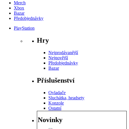
Merch
Xbox
Bazar
Předobjednávky
PlayStation
Hry
Nejprodávanější
Nejnovější
Předobjednávky
Bazar
Příslušenství
Ovladače
Sluchátka, headsety
Konzole
Ostatní
Novinky