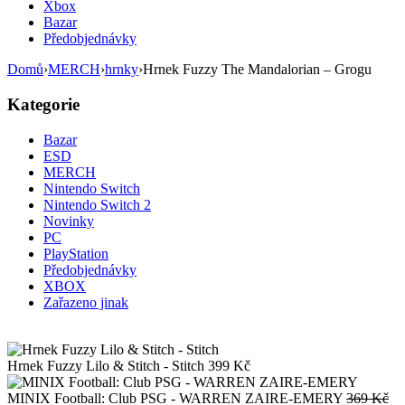
Xbox
Bazar
Předobjednávky
Domů
›
MERCH
›
hrnky
›
Hrnek Fuzzy The Mandalorian – Grogu
Kategorie
Bazar
ESD
MERCH
Nintendo Switch
Nintendo Switch 2
Novinky
PC
PlayStation
Předobjednávky
XBOX
Zařazeno jinak
Hrnek Fuzzy Lilo & Stitch - Stitch
399
Kč
Pů
MINIX Football: Club PSG - WARREN ZAIRE-EMERY
369
Kč