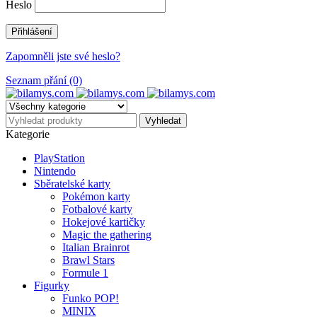
Heslo
Zapomněli jste své heslo?
Seznam přání (0)
Kategorie
PlayStation
Nintendo
Sběratelské karty
Pokémon karty
Fotbalové karty
Hokejové kartičky
Magic the gathering
Italian Brainrot
Brawl Stars
Formule 1
Figurky
Funko POP!
MINIX